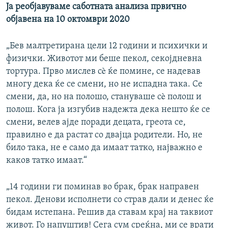
Ја реобјавуваме саботната анализа првично
објавена на 10 октомври 2020
„Бев малтретирана цели 12 години и психички и
физички. Животот ми беше пекол, секојдневна
тортура. Прво мислев сè ќе помине, се надевав
многу дека ќе се смени, но не испадна така. Се
смени, да, но на полошо, стануваше сè полош и
полош. Кога ја изгубив надежта дека нешто ќе се
смени, велев ајде поради децата, греота се,
правилно е да растат со двајца родители. Но, не
било така, не е само да имаат татко, најважно е
каков татко имаат.“
„14 години ги поминав во брак, брак направен
пекол. Денови исполнети со страв дали и денес ќе
бидам истепана. Решив да ставам крај на таквиот
живот. Го напуштив! Сега сум среќна, ми се врати