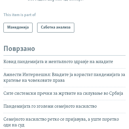
This item is part of
Македонија
Саботна анализа
Поврзано
Ковид пандемијата и менталното здравје на младите
Амнести Интернешнл: Владите ја користат пандемијата за
кратење на човековите права
Сите системски пречки за жртвите на силување во Србија
Пандемијата го зголеми семејното насилство
Семејното насилство ретко се пријавува, а уште поретко
оди на суд