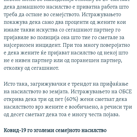
дека домашното насилство е приватна работа што
треба да остане во семејството. Истражувањето
покажува дека само два проценти од жените кои
имале такви искуства со сегашниот партнер го
пријавиле во полиција она што тие го сметале за
најсериозен инцидент. При тоа многу поверојатно
е дека жените ќе пријават насилство од некој што
не е нивен партнер или од поранешен партнер,
отколку од сегашниот.
Исто така, загрижувачки е трендот на прифаќање
на насилството во земјата. Истражувањето на ОБСЕ
открива дека три од пет (60%) жени сметаат дека
насилството врз жените е вообичаено, а речиси три
од десет сметаат дека тоа е многу честа појава.
Ковид-19 го зголеми семејното насилство