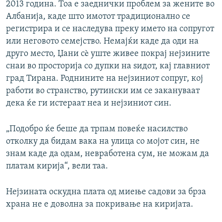
2013 година. Тоа е заеднички проблем за жените во
Албанија, каде што имотот традиционално се
регистрира и се наследува преку името на сопругот
или неговото семејство. Немајќи каде да оди на
друго место, Џани сè уште живее покрај нејзините
снаи во просторија со дупки на ѕидот, кај главниот
град Тирана. Роднините на нејзиниот сопруг, кој
работи во странство, рутински им се закануваат
дека ќе ги истераат неа и нејзиниот син.
„Подобро ќе беше да трпам повеќе насилство
отколку да бидам вака на улица со мојот син, не
знам каде да одам, невработена сум, не можам да
платам кирија“, вели таа.
Нејзината оскудна плата од миење садови за брза
храна не е доволна за покривање на киријата.