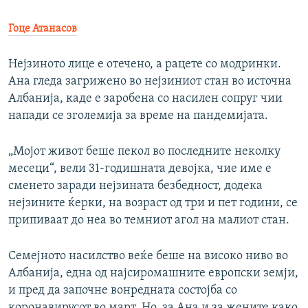
Гоце Атанасов
Нејзиното лице е отечено, а рацете со модринки.
Ана гледа загрижено во нејзиниот стан во источна
Албанија, каде е заробена со насилен сопруг чии
напади се зголемија за време на пандемијата.
„Мојот живот беше пекол во последните неколку
месеци“, вели 31-годишната девојка, чие име е
сменето заради нејзината безбедност, додека
нејзините ќерки, на возраст од три и пет години, се
припиваат до неа во темниот агол на малиот стан.
Семејното насилство веќе беше на високо ниво во
Албанија, една од најсиромашните европски земји,
и пред да започне вонредната состојба со
коронавирусот во март. Но, за Ана и за жените како