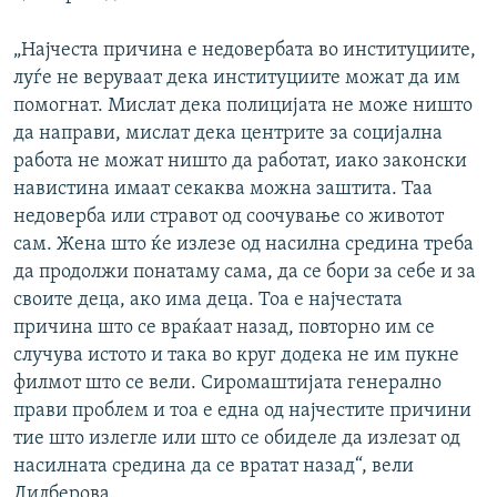
„Најчеста причина е недовербата во институциите,
луѓе не веруваат дека институциите можат да им
помогнат. Мислат дека полицијата не може ништо
да направи, мислат дека центрите за социјална
работа не можат ништо да работат, иако законски
навистина имаат секаква можна заштита. Таа
недоверба или стравот од соочување со животот
сам. Жена што ќе излезе од насилна средина треба
да продолжи понатаму сама, да се бори за себе и за
своите деца, ако има деца. Тоа е најчестата
причина што се враќаат назад, повторно им се
случува истото и така во круг додека не им пукне
филмот што се вели. Сиромаштијата генерално
прави проблем и тоа е една од најчестите причини
тие што излегле или што се обиделе да излезат од
насилната средина да се вратат назад“, вели
Дилберова.