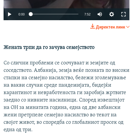
Auto
0:00
7:52
240p
Директен линк
360p
Auto
240p
360p
480p
480p
Жената трпи да го зачува семејството
720p
720p
1080p
Со слични проблеми се соочуваат и земјите од
1080p
соседството. Албанија, земја веќе позната по високи
стапки на семејно насилство, бележи зголемување
на вакви случаи среде пандемијата, бидејќи
карантинот и невработеноста ги заробија жртвите
заедно со нивните насилници. Според извештајот
на ОН за минатата година, една од две албански
жени претрпеле семејно насилство во текот на
својот живот, во споредба со глобалниот просек од
една од три.