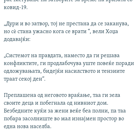
ковид-19.
„Дури и во затвор, тој не престана да се заканува,
но сè стана ужасно кога се врати “, вели Хоџа
додавајќи:
„Системот на правдата, наместо да ги решава
конфликтите, ги продлабочува уште повеќе поради
одложувањата, бидејќи насилството и тензиите
траат секој ден“.
Преплашена од неговото враќање, таа ги зела
своите деца и побегнала од нивниот дом.
Безбедните куќи за жени веќе беа полни, па таа
побара засолниште во мал изнајмен простор во
една нова населба.