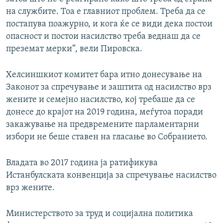
на службите. Тоа е главниот проблем. Треба да се
постапува поажурно, и кога ќе се види дека постои
опасност и постои насилство треба веднаш да се
преземат мерки“, вели Пировска.
Хелсиншкиот комитет бара итно донесување на
Законот за спречување и заштита од насилство врз
жените и семејно насилство, кој требаше да се
донесе до крајот на 2019 година, меѓутоа поради
закажување на предвремените парламентарни
избори не беше ставен на гласање во Собранието.
Владата во 2017 година ја ратификува
Истанбулската конвенција за спречување насилство
врз жените.
Министерството за труд и социјална политика