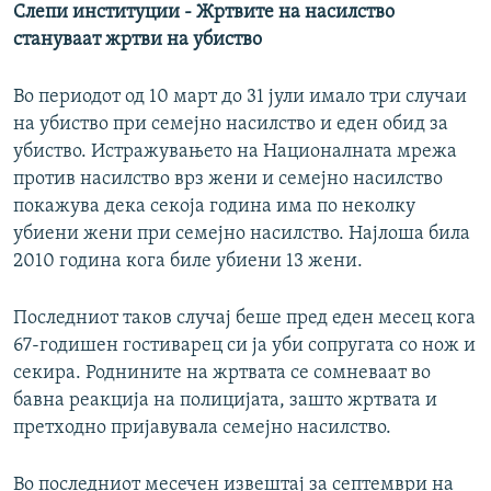
Слепи институции - Жртвите на насилство
стануваат жртви на убиство
Во периодот од 10 март до 31 јули имало три случаи
на убиство при семејно насилство и еден обид за
убиство. Истражувањето на Националната мрежа
против насилство врз жени и семејно насилство
покажува дека секоја година има по неколку
убиени жени при семејно насилство. Најлоша била
2010 година кога биле убиени 13 жени.
Последниот таков случај беше пред еден месец кога
67-годишен гостиварец си ја уби сопругата со нож и
секира. Роднините на жртвата се сомневаат во
бавна реакција на полицијата, зашто жртвата и
претходно пријавувала семејно насилство.
Во последниот месечен извештај за септември на