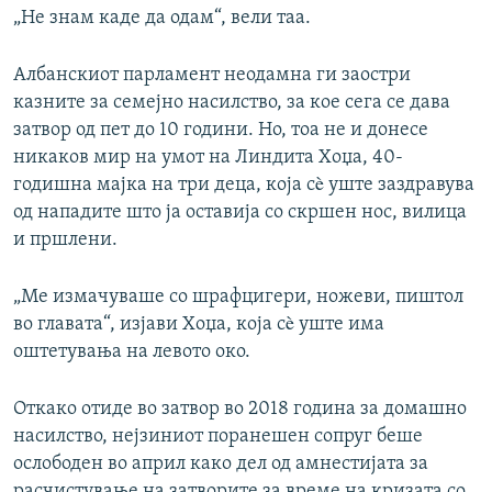
„Не знам каде да одам“, вели таа.
Албанскиот парламент неодамна ги заостри
казните за семејно насилство, за кое сега се дава
затвор од пет до 10 години. Но, тоа не и донесе
никаков мир на умот на Линдита Хоџа, 40-
годишна мајка на три деца, која сè уште заздравува
од нападите што ја оставија со скршен нос, вилица
и пршлени.
„Ме измачуваше со шрафцигери, ножеви, пиштол
во главата“, изјави Хоџа, која сè уште има
оштетувања на левото око.
Откако отиде во затвор во 2018 година за домашно
насилство, нејзиниот поранешен сопруг беше
ослободен во април како дел од амнестијата за
расчистување на затворите за време на кризата со