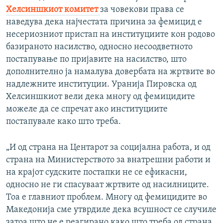
Хелсиншкиот комитет
за човекови права се
наведува дека најчестата причина за фемицид е
несериозниот пристап на институциите кон родово
базираното насилство, односно несоодветното
постапување по пријавите на насилство, што
дополнително ја намалува довербата на жртвите во
надлежните институции. Уранија Пировска од
Хелсиншкиот вели дека многу од фемицидите
можеле да се спречат ако институциите
постапувале како што треба.
„И од страна на Центарот за социјална работа, и од
страна на Министерството за внатрешни работи и
на крајот судските постапки не се ефикасни,
односно не ги спасуваат жртвите од насилниците.
Тоа е главниот проблем. Многу од фемицидите во
Македонија сме утврдиле дека всушност се случиле
затоа што не е реагирано како што треба од страна