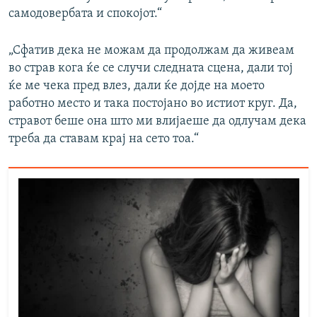
самодовербата и спокојот.“
„Сфатив дека не можам да продолжам да живеам
во страв кога ќе се случи следната сцена, дали тој
ќе ме чека пред влез, дали ќе дојде на моето
работно место и така постојано во истиот круг. Да,
стравот беше она што ми влијаеше да одлучам дека
треба да ставам крај на сето тоа.“