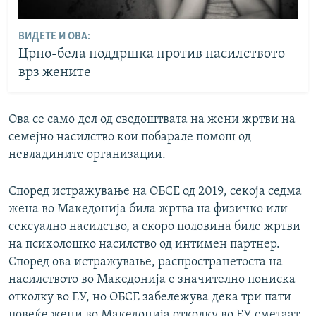
ВИДЕТЕ И ОВА:
Црно-бела поддршка против насилството
врз жените
Ова се само дел од сведоштвата на жени жртви на
семејно насилство кои побарале помош од
невладините организации.
Според истражување на ОБСЕ од 2019, секоја седма
жена во Македонија била жртва на физичко или
сексуално насилство, а скоро половина биле жртви
на психолошко насилство од интимен партнер.
Според ова истражување, распространетоста на
насилството во Македонија е значително пониска
отколку во ЕУ, но ОБСЕ забележува дека три пати
повеќе жени во Македонија отколку во ЕУ сметаат