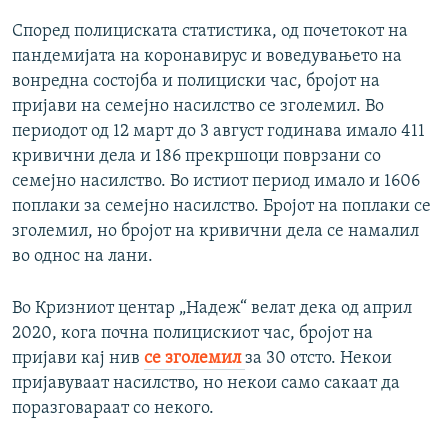
Според полициската статистика, од почетокот на
пандемијата на коронавирус и воведувањето на
вонредна состојба и полициски час, бројот на
пријави на семејно насилство се зголемил. Во
периодот од 12 март до 3 август годинава имало 411
кривични дела и 186 прекршоци поврзани со
семејно насилство. Во истиот период имало и 1606
поплаки за семејно насилство. Бројот на поплаки се
зголемил, но бројот на кривични дела се намалил
во однос на лани.
Во Кризниот центар „Надеж“ велат дека од април
2020, кога почна полицискиот час, бројот на
пријави кај нив
се зголемил
за 30 отсто. Некои
пријавуваат насилство, но некои само сакаат да
поразговараат со некого.