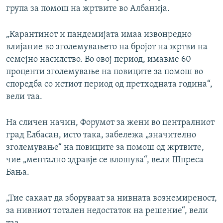
група за помош на жртвите во Албанија.
„Карантинот и пандемијата имаа извонредно
влијание во зголемувањето на бројот на жртви на
семејно насилство. Во овој период, имавме 60
проценти зголемување на повиците за помош во
споредба со истиот период од претходната година“,
вели таа.
На сличен начин, Форумот за жени во централниот
град Елбасан, исто така, забележа „значително
зголемување“ на повиците за помош од жртвите,
чие „ментално здравје се влошува“, вели Шпреса
Бања.
„Тие сакаат да зборуваат за нивната вознемиреност,
за нивниот тотален недостаток на решение“, вели