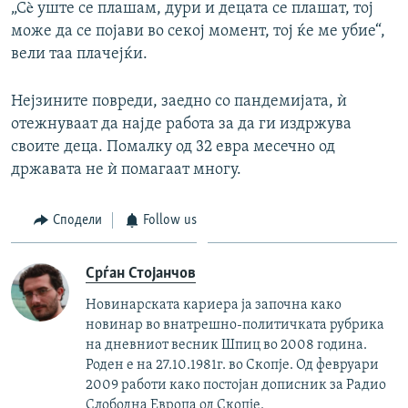
„Сè уште се плашам, дури и децата се плашат, тој
може да се појави во секој момент, тој ќе ме убие“,
вели таа плачејќи.
Нејзините повреди, заедно со пандемијата, ѝ
отежнуваат да најде работа за да ги издржува
своите деца. Помалку од 32 евра месечно од
државата не ѝ помагаат многу.
Сподели
Follow us
Срѓан Стојанчов
Новинарската кариера ја започна како
новинар во внатрешно-политичката рубрика
на дневниот весник Шпиц во 2008 година.
Роден е на 27.10.1981г. во Скопје. Од февруари
2009 работи како постојан дописник за Радио
Слободна Европа од Скопје.