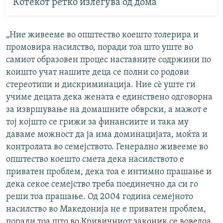
Ќотекот ретко излегува од дома
„Ние живееме во општество коешто толерира и
промовира насилство, поради тоа што уште во
самиот образовен процес наставните содржини по
коишто учат нашите деца се полни со родови
стереотипи и дискриминација. Ние сè уште ги
учиме децата дека жената е единствено одговорна
за извршување на домашните обврски, а мажот е
тој којшто се грижи за финансиите и така му
даваме можност да ја има доминацијата, моќта и
контролата во семејството. Генерално живееме во
општество коешто смета дека насилството е
приватен проблем, дека тоа е интимно прашање и
дека секое семејство треба поединечно да си го
реши тоа прашање. Од 2004 година семејното
насилство во Македонија не е приватен проблем,
поради тоа што во Кривичниот законик се воведоа