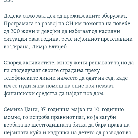
таа.
Додека само мал дел од преживеаните зборуваат,
Програмата за развој на ОН им помогна на повеќе
од 200 жени и девојки да избегаат од насилни
ситуации оваа година, рече нејзиниот претставник
во Тирана, Лимја Елтајеб.
Според активистите, многу жени решаваат тајно да
ги споделуваат своите страдања преку
телефонските линии наместо да одат на суд, каде
им се нуди мала помош на оние кои немаат
финансиски средства да најдат нов дом.
Семиха Џани, 37-годишна мајка на 10-годишно
момче, го испроба правниот пат, но ја загуби
вербата по шестгодишната битка да бара права на
нејзината куќа и издршка на детето од разводот во