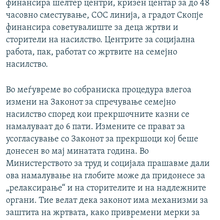
финансира шелтер центри, кризен центар за до 48
часовно сместување, СОС линија, а градот Скопје
финансира советувалиште за деца жртви и
сторители на насилство. Центрите за социјална
работа, пак, работат со жртвите на семејно
насилство.
Во меѓувреме во собраниска процедура влегоа
измени на Законот за спречување семејно
насилство според кои прекршочните казни се
намалуваат до 6 пати. Измените се прават за
усогласување со Законот за прекршоци кој беше
донесен во мај минатата година. Во
Министерството за труд и социјала прашавме дали
ова намалување на глобите може да придонесе за
„релаксирање“ и на сторителите и на надлежните
органи. Тие велат дека законот има механизми за
заштита на жртвата, како привремени мерки за