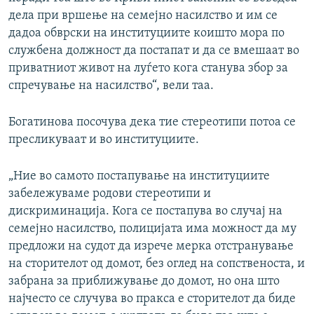
дела при вршење на семејно насилство и им се
дадоа обврски на институциите коишто мора по
службена должност да постапат и да се вмешаат во
приватниот живот на луѓето кога станува збор за
спречување на насилство“, вели таа.
Богатинова посочува дека тие стереотипи потоа се
пресликуваат и во институциите.
„Ние во самото постапување на институциите
забележуваме родови стереотипи и
дискриминација. Кога се постапува во случај на
семејно насилство, полицијата има можност да му
предложи на судот да изрече мерка отстранување
на сторителот од домот, без оглед на сопственоста, и
забрана за приближување до домот, но она што
најчесто се случува во пракса е сторителот да биде