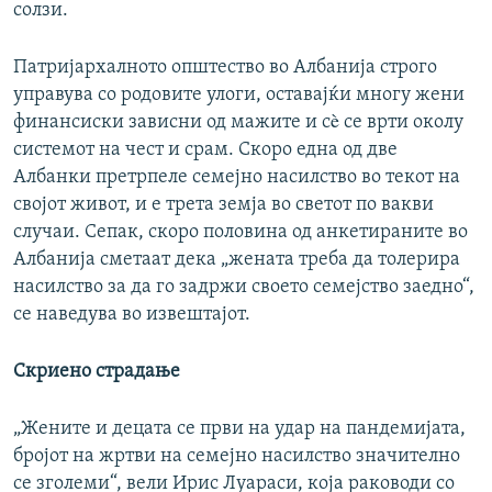
солзи.
Патријархалното општество во Албанија строго
управува со родовите улоги, оставајќи многу жени
финансиски зависни од мажите и сè се врти околу
системот на чест и срам. Скоро една од две
Албанки претрпеле семејно насилство во текот на
својот живот, и е трета земја во светот по вакви
случаи. Сепак, скоро половина од анкетираните во
Албанија сметаат дека „жената треба да толерира
насилство за да го задржи своето семејство заедно“,
се наведува во извештајот.
Скриено страдање
„Жените и децата се први на удар на пандемијата,
бројот на жртви на семејно насилство значително
се зголеми“, вели Ирис Луараси, која раководи со