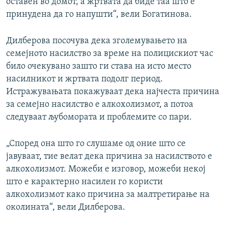
оставен во домот, а жртвата да биде таа што е
принудена да го напушти“, вели Богатинова.
Дилберова посочува дека зголемувањето на
семејното насилство за време на полицискиот час
било очекувано зашто ги става на исто место
насилникот и жртвата подолг период.
Истражувањата покажуваат дека најчеста причина
за семејно насилство е алкохолизмот, а потоа
следуваат љубомората и проблемите со пари.
„Според она што го слушаме од оние што се
јавуваат, тие велат дека причина за насилството е
алкохолизмот. Можеби е изговор, можеби некој
што е карактерно насилен го користи
алкохолизмот како причина за малтретирање на
околината“, вели Дилберова.