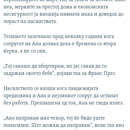
неа, мерките за престој дома и економската
несигурност ја влошија нивната мака и доведоа до
пораст на насилствата.
Тепањето започнало пред неколку години кога
сопругот на Ана дознал дека е бремена со втора
ќерка, а не со син.
„Тој сакаше да абортирам, но јас сакав да го
задржам своето бебе“, изјави таа за Франс Прес.
Насилството се влоши кога пандемијата
предизвика и Ана и нејзиниот сопруг да останат
без работа. Преплашена од тоа, Ана не гледа излез.
„Ако направам мал чекор, тој ќе биде уште
понасилен. Што можам да направам“, вели таа низ