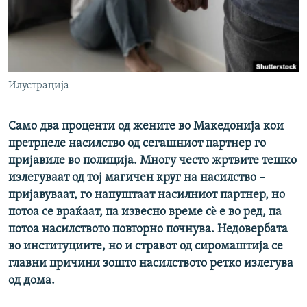
РСЕ веб страници
Илустрација
Само два проценти од жените во Македонија кои
претрпеле насилство од сегашниот партнер го
пријавиле во полиција. Многу често жртвите тешко
излегуваат од тој магичен круг на насилство –
пријавуваат, го напуштаат насилниот партнер, но
потоа се враќаат, па извесно време сè е во ред, па
потоа насилството повторно почнува. Недовербата
во институциите, но и стравот од сиромаштија се
главни причини зошто насилството ретко излегува
од дома.