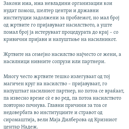
Закони има, има невладини организации кои
нудат помош, шелтер центри и државни
институции задолжени за проблемот, но мал број
од жртвите го пријавуваат насилството, а уште
помал број ја истеруваат процедурата до крај – со
кривични пријави и напуштање на насилникот.
Жртвите на семејно насилство најчесто се жени, а
насилници нивните сопрузи или партнери.
Многу често жртвите тешко излегуваат од тој
магичен круг на насилство – пријавуваат, го
напуштаат насилниот партнер, но потоа се враќаат,
па извесно време сè е во ред, па потоа насилството
повторно почнува. Главни причини за тоа се
недовербата во институциите и стравот од
сиромаштија, вели Маја Дилберова од Кризниот
центар Надеж.