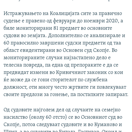
Истражувањето на Коалицијата сите за правично
судење е правено од февруари до ноември 2020, а
биле мониторирани 81 предмет во основните
судови во земјата. Дополнително се анализирале и
60 правосилно завршени судски предмети од таа
област евидентирани во Основен суд Скопје. Во
мониторираните случаи најзастапено дело е
телесна повреда, па една од препораките е да се
предвидат измени во Кривичниот законик со кои
ќе може да се гони сторителот по службена
должност, оти многу често жртвите ги повлекуваат
своите предлози за гонење, па постапките запираат.
Од судовите најголем дел од случаите на семејно
насилство (околу 60 отсто) се во Основниот суд во
Скопје, потоа следуваат судовите и во Куманово и