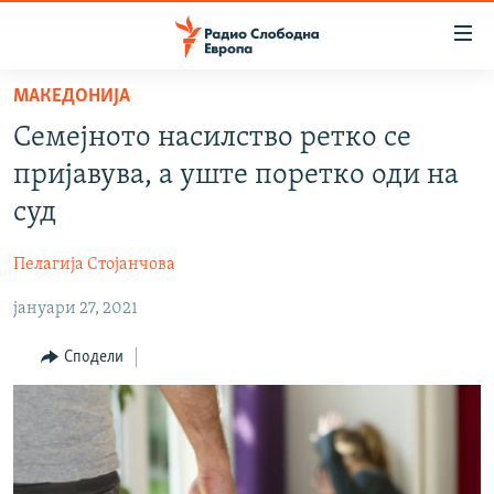
Достапни
линкови
Оди
МАКЕДОНИЈА
на
МАКЕДОНИЈА
Семејното насилство ретко се
содржината
СВЕТ
Оди
пријавува, а уште поретко оди на
ВИЗУЕЛНО
на
суд
главната
ВЕСТИ
навигација
Пелагија Стојанчова
ШТО ТРЕБА ДА ЗНАЕТЕ
Премини
на
јануари 27, 2021
ПРИЈАВИ СЕ ЗА ЊУЗЛЕТЕР
пребарување
ПОДКАСТ ЗОШТО?
Сподели
СЛЕДЕТЕ НЕ