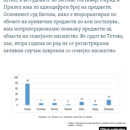
Штип, а во судовите во Битола, Гостивар, Охрид и
Прилеп има по едноцифрен број на предмети.
Основниот суд Битола, иако е второрангиран по
обемот на кривични предмети по кои постапува,
има непропорционално помалку предмети од
областа на семејното насилство. Во судот во Тетово,
пак, втора година по ред не се регистрирани
активни случаи поврзани со семејно насилство.