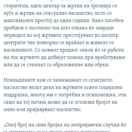
сторители, еден центар за жртви на трговија со
луѓе и жртви на сексуално насилство, исто со
максимален престој до една година. Како посебен
проблем е посочено тоа што откако ќе заврши
периодот во кој жртвите престојуваат во шелтер
центрите тие повторно се враќаат и живеат со
насилникот. Со новиот предлог закон ќе се работи
на тоа жртвите да добијат помош при вработување
или да се стекнат со образование или обуки.
Невладините кои се занимаваат со семејното
насилство велат дека нa жртвите освен социјална
поддршка, многу им е потребна и психолошка, оти
само на тој начин може да се зголеми бројот на
оние кои пријавуваат насилство.
„Оној број на сива бројка на непријавени случаи ќе