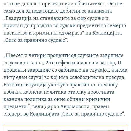
што не дошол сторителот или обвинителот. Ова се
само дел од податоците добиени со анализата
„Евалуација на стандардите за фер судење и
пристап до правдата во судски предмети за семејно
насилство и криминал од омраза“ на Коалицијата
„Сите за правично судење“.
„Шеесет и четири проценти од случаите завршиле
со условна казна, 25 со ефективна казна затвор, 11
проценти завршиле со одбивање на случајот, а нема
ниту еден случај во кој има ослободителна пресуда.
Ваквата ситуација укажува практично на многу
поблага казнена политика отколку просечната
казнена политика за оние обични кривични
предмети “, вели Дарко Аврамовски, правен
експерт во Коалицијата „Сите за правично судење“.