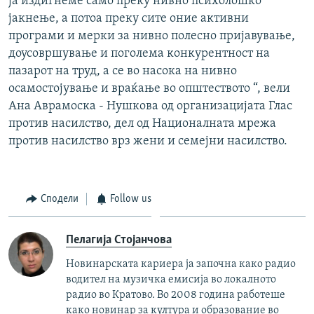
ја издигнеме само преку нивно психолошко
јакнење, а потоа преку сите оние активни
програми и мерки за нивно полесно пријавување,
доусовршување и поголема конкурентност на
пазарот на труд, а се во насока на нивно
осамостојување и враќање во општеството “, вели
Ана Аврамоска - Нушкова од организацијата Глас
против насилство, дел од Националната мрежа
против насилство врз жени и семејни насилство.
Сподели
Follow us
Пелагија Стојанчова
Новинарската кариера ја започна како радио
водител на музичка емисија во локалното
радио во Кратово. Во 2008 година работеше
како новинар за култура и образование во