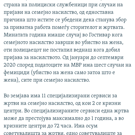
страна на полициски службеници при случаи на
пријави на семејно насилство, од едноставна
причина што истите се убедени дека станува збор
за приватна работа помеѓу сторителот и жртвата.
Минатата година имаше случај во Гостивар кога
семејното насилство заврши во убиство на жена,
оти полицаецот не постапил веднаш кога добил
пријава за насилството. Од јануари до септември
2020 според податоците на МВР има шест случаи на
фемициди (убиство на жена само затоа што е
жена), сите при семејно насилство.
Во земјава има 11 специјализирани сервиси за
жртви на семејно насилство, од кои 2 се кризни
центри. Во специјализираните сервиси една жртва
може да престојува максимално до 1 година, а во
кризните центри до 72 часа. Има осум
советувалишта за жртви, едно советувалиште за