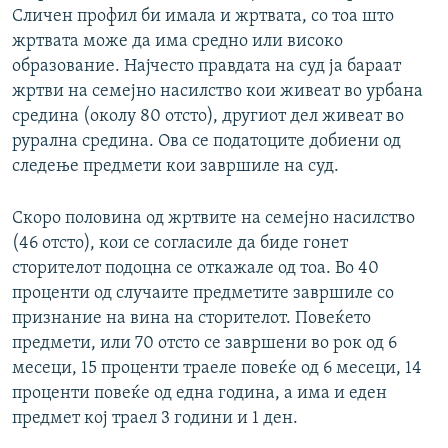
Сличен профил би имала и жртвата, со тоа што
жртвата може да има средно или високо
образование. Најчесто правдата на суд ја бараат
жртви на семејно насилство кои живеат во урбана
средина (околу 80 отсто), другиот дел живеат во
рурална средина. Ова се податоците добиени од
следење предмети кои завршиле на суд.
Скоро половина од жртвите на семејно насилство
(46 отсто), кои се согласиле да биде гонет
сторителот подоцна се откажале од тоа. Во 40
проценти од случаите предметите завршиле со
признание на вина на сторителот. Повеќето
предмети, или 70 отсто се завршени во рок од 6
месеци, 15 проценти траеле повеќе од 6 месеци, 14
проценти повеќе од една година, а има и еден
предмет кој траел 3 години и 1 ден.