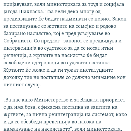
пријавуваат, вели министерката за труд и социјала
Јагода Шахпаска. Таа вели дека многу од
предизвиците ќе бидат надминати со новиот Закон
за постапување со жртвите на семејно и родово
базирано насилство, кој е пред усвојување во
Собранието. Со предлог –законот се предвидува и
интервенција во судството за да се носат итни
решенија, а жртвите на насилство ќе бидат
ослободени од трошоци во судската постапка.
Жртвите ќе може и да ги тужат институциите
доколку тие не постапиле со должно внимание кон
нивниот случај.
„За нас како Министерство и за Владата приоритет
е да има брза, ефикасна постапка за заштита на
жртвите, за нивна реинтеграција на системот, како
и да се обезбеди превенција во насока на
намалување на насилството“, вели министерката.