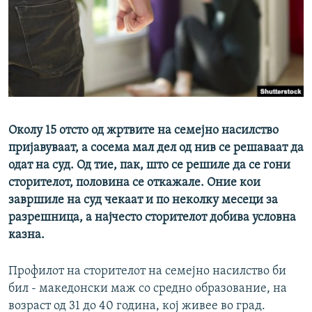
РСЕ веб страници
Околу 15 отсто од жртвите на семејно насилство
пријавуваат, а сосема мал дел од нив се решаваат да
одат на суд. Од тие, пак, што се решиле да се гони
сторителот, половина се откажале. Оние кои
завршиле на суд чекаат и по неколку месеци за
разрешница, а најчесто сторителот добива условна
казна.
Профилот на сторителот на семејно насилство би
бил - македонски маж со средно образование, на
возраст од 31 до 40 година, кој живее во град.