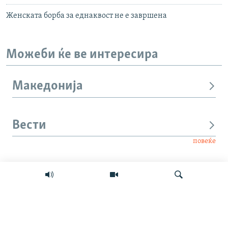
Женската борба за еднаквост не е завршена
Можеби ќе ве интересира
Македонија
Вести
повеќе
Интервју
Свет
Барај