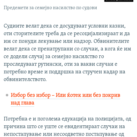
Предемети за семејно насилство по судови
Судиите велат дека се досудуваат условни казни,
оти сторителите треба да се ресоцијализираат и да
им се понуди лекување или надзор. Обвинителите
велат дека се пренатрупани со случаи, а кога ќе им
се додели случај за семејно насилство го
проследуваат рутински, оти за вакви случаи е
потребно време и поддршка на стручен кадар на
обвинителството.
Избор без избор – Или ќотек или без покрив
над глава
Потребна е и поголема едукација на полицијата, од
причина што се уште се евидентираат случаи на
непостапување или несоодветно постапување од