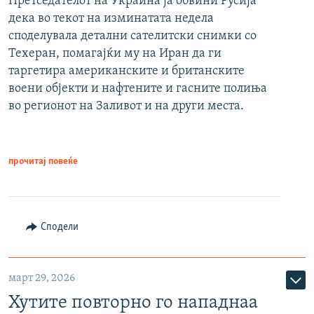
Претседателот на Украина ја обвини Русија
дека во текот на изминатата недела
споделувала детални сателитски снимки со
Техеран, помагајќи му на Иран да ги
таргетира американските и британските
воени објекти и нафтените и гасните полиња
во регионот на Заливот и на други места.
прочитај повеќе
Сподели
март 29, 2026
Хутите повторно го нападнаа