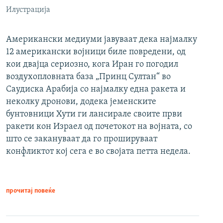
Илустрација
Американски медиуми јавуваат дека најмалку
12 американски војници биле повредени, од
кои двајца сериозно, кога Иран го погодил
воздухопловната база „Принц Султан“ во
Саудиска Арабија со најмалку една ракета и
неколку дронови, додека јеменските
бунтовници Хути ги лансирале своите први
ракети кон Израел од почетокот на војната, со
што се закануваат да го прошируваат
конфликтот кој сега е во својата петта недела.
прочитај повеќе