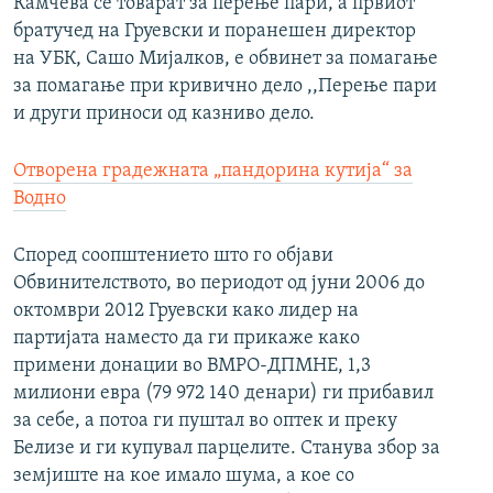
Камчева се товарат за перење пари, а првиот
братучед на Груевски и поранешен директор
на УБК, Сашо Мијалков, е обвинет за помагање
за помагање при кривично дело ,,Перење пари
и други приноси од казниво дело.
Отворена градежната „пандорина кутија“ за
Водно
Според соопштението што го објави
Обвинителството, во периодот од јуни 2006 до
октомври 2012 Груевски како лидер на
партијата наместо да ги прикаже како
примени донации во ВМРО-ДПМНЕ, 1,3
милиони евра (79 972 140 денари) ги прибавил
за себе, а потоа ги пуштал во оптек и преку
Белизе и ги купувал парцелите. Станува збор за
земјиште на кое имало шума, а кое со