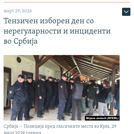
март 29, 2026
Тензичен изборен ден со
нерегуларности и инциденти
во Србија
Србија -- Полиција пред гласачките места во Кула, 29
март 2026 година.