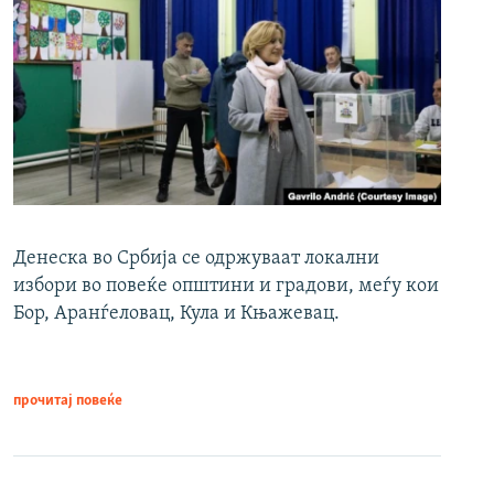
Денеска во Србија се одржуваат локални
избори во повеќе општини и градови, меѓу кои
Бор, Аранѓеловац, Кула и Књажевац.
прочитај повеќе