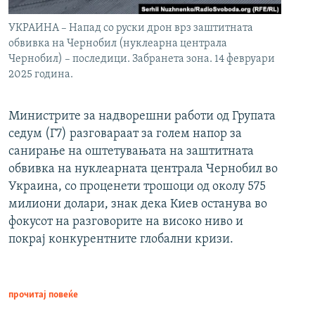
УКРАИНА – Напад со руски дрон врз заштитната
обвивка на Чернобил (нуклеарна централа
Чернобил) – последици. Забранета зона. 14 февруари
2025 година.
Министрите за надворешни работи од Групата
седум (Г7) разговараат за голем напор за
санирање на оштетувањата на заштитната
обвивка на нуклеарната централа Чернобил во
Украина, со проценети трошоци од околу 575
милиони долари, знак дека Киев останува во
фокусот на разговорите на високо ниво и
покрај конкурентните глобални кризи.
прочитај повеќе