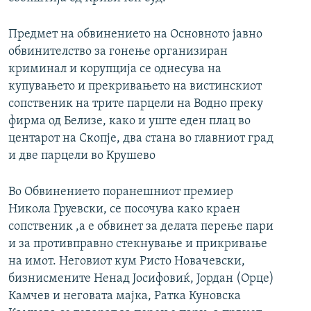
Предмет на обвинението на Основното јавно
обвинителство за гонење организиран
криминал и корупција се однесува на
купувањето и прекривањето на вистинскиот
сопственик на трите парцели на Водно преку
фирма од Белизе, како и уште еден плац во
центарот на Скопје, два стана во главниот град
и две парцели во Крушево
Во Обвинението поранешниот премиер
Никола Груевски, се посочува како краен
сопственик ,а е обвинет за делата перење пари
и за противправно стекнување и прикривање
на имот. Неговиот кум Ристо Новачевски,
бизнисмените Ненад Јосифовиќ, Јордан (Орце)
Камчев и неговата мајка, Ратка Куновска