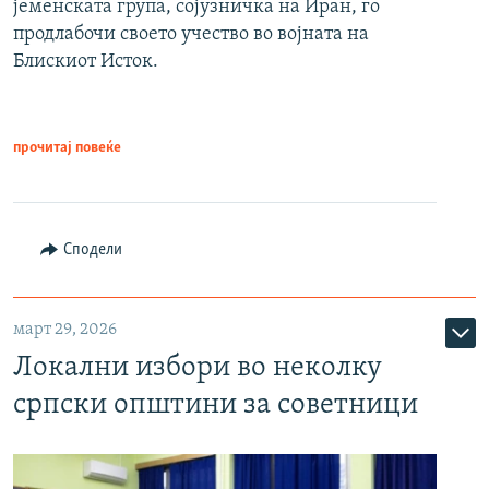
јеменската група, сојузничка на Иран, го
продлабочи своето учество во војната на
Блискиот Исток.
прочитај повеќе
Сподели
март 29, 2026
Локални избори во неколку
српски општини за советници