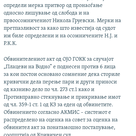
определи мерка притвор од пронаоѓање
односно лишување од слобода и на
првоосомничениот Никола Груевски. Мерки на
претпазливост за како што известија од судот
им биле определени и на осомничените Н.Ј. и
Р.К.К.
Обвинителениот акт од ОЈО ГОКК за случајот
„Плацеви на Водно” e поднесен против 6 лица
за кои постои основано сомнение дека сториле
кривични дела перење пари и други приноси
од казниво дело по чл. 273 ст.1 како и
Противправно стекнување и прикривање имот
од чл. 359-1 ст. 1 од КЗ за еден од обвинетите.
Обвинението согласно АКМИС – системот е
распределено на оценка на совет за оценка на
обвинител акт за понатамошно постапување,
соопштија од Кривичен суд.