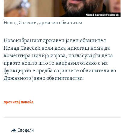
Ненад Савески, државен обвинител
Новоизбраниот државен јавен обвинител
Ненад Савески вели дека никогаш нема да
коментира ничија изјава, нагласувајќи дека
првото нешто што го направил откако е на
функцијата е средба со јавните обвинители во
Државното јавно обвинителство.
прочитај повеќе
Сподели