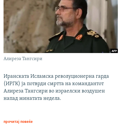
Алиреза Тангсири
Иранската Исламска револуционерна гарда
(ИРГК) ја потврди смртта на командантот
Алиреза Тангсири во израелски воздушен
напад минатата недела.
прочитај повеќе