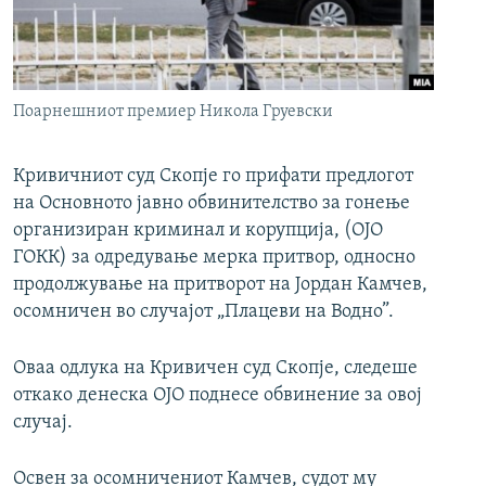
РСЕ веб страници
Поарнешниот премиер Никола Груевски
Кривичниот суд Скопје го прифати предлогот
на Основното јавно обвинителство за гонење
организиран криминал и корупција, (ОЈО
ГОКК) за одредување мерка притвор, односно
продолжување на притворот на Јордан Камчев,
осомничен во случајот „Плацеви на Водно”.
Оваа одлука на Кривичен суд Скопје, следеше
откако денеска ОЈО поднесе обвинение за овој
случај.
Освен за осомничениот Камчев, судот му