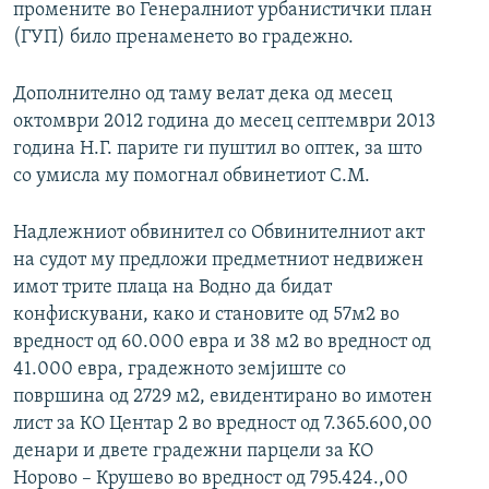
промените во Генералниот урбанистички план
(ГУП) било пренаменето во градежно.
Дополнително од таму велат дека од месец
октомври 2012 година до месец септември 2013
година Н.Г. парите ги пуштил во оптек, за што
со умисла му помогнал обвинетиот С.М.
Надлежниот обвинител со Обвинителниот акт
на судот му предложи предметниот недвижен
имот трите плаца на Водно да бидат
конфискувани, како и становите од 57м2 во
вредност од 60.000 евра и 38 м2 во вредност од
41.000 евра, градежното земјиште со
површина од 2729 м2, евидентирано во имотен
лист за КО Центар 2 во вредност од 7.365.600,00
денари и двете градежни парцели за КО
Норово – Крушево во вредност од 795.424.,00