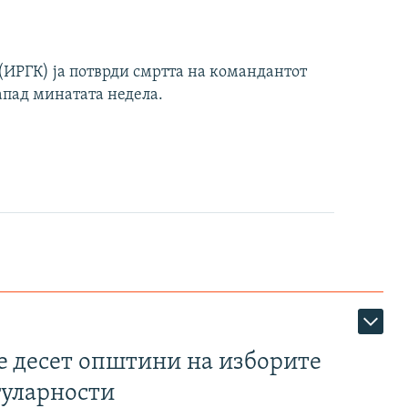
ИРГК) ја потврди смртта на командантот
апад минатата недела.
те десет општини на изборите
гуларности