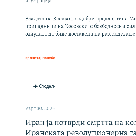
илустрација
Владата на Косово го одобри предлогот на М
припадници на Косовските безбедносни сили 
одлуката да биде доставена на разгледување
прочитај повеќе
Сподели
март 30, 2026
Иран ја потврди смртта на к
Иранската револуционерна г