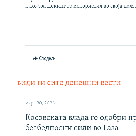
како тоа Пекинг го искористил во своја полз
Сподели
види ги сите денешни вести
март 30, 2026
Косовската влада го одобри п
безбедносни сили во Газа