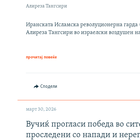
Алиреза Тангсири
Иранската Исламска револуционерна гарда (
Алиреза Тангсири во израелски воздушен н
прочитај повеќе
Сподели
март 30, 2026
Вучиќ прогласи победа во си
проследени со напади и нере