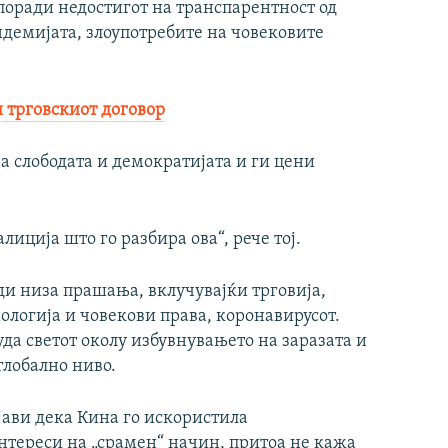
поради недостигот на транспарентност од
андемијата, злоупотребите на човековите
.
и трговскиот договор
ра слободата и демократијата и ги цени
иција што го разбира ова“, рече тој.
ди низа прашања, вклучувајќи трговија,
нологија и човекови права, коронавирусот.
уда светот околу избувнувањето на заразата и
глобално ниво.
јави дека Кина го искористила
тереси на „срамен“ начин, притоа не кажа