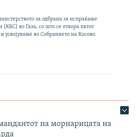
инистерството за одбрана за испраќање
(КБС) во Газа, со што се отвора патот
 и усвојување во Собранието на Косово.
омандантот на морнарицата на
арда