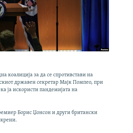
на коалиција за да се спротивстави на
скиот државен секретар Мајк Помпео, при
ека ја искористи пандемијата на
ремиер Борис Џонсон и други британски
скрени.