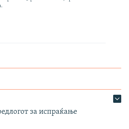
а.
редлогот за испраќање