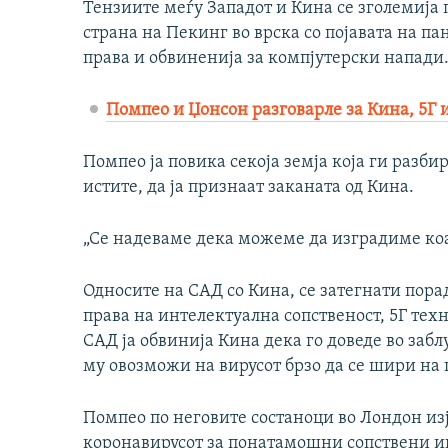
Тензиите меѓу Западот и Кина се зголемија 
страна на Пекинг во врска со појавата на п
права и обвиненија за компјутерски напади
Помпео и Џонсон разговарле за Кина, 5Г 
Помпео ја повика секоја земја која ги разби
истите, да ја признаат заканата од Кина.
„Се надеваме дека можеме да изградиме коал
Односите на САД со Кина, се затегнати пора
права на интелектуална сопственост, 5Г тех
САД ја обвинија Кина дека го доведе во забл
му овозможи на вирусот брзо да се шири на 
Помпео по неговите состаноци во Лондон из
коронавирусот за понатамошни сопствени ин