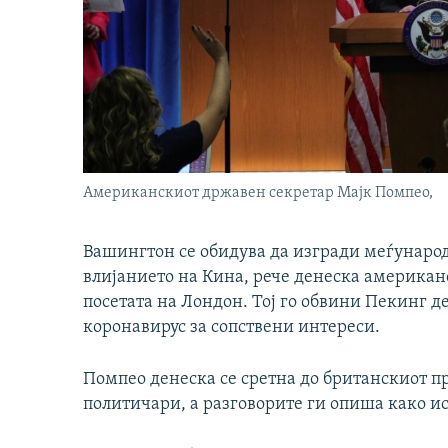
Aмериканскиот државен секретар Мајк Помпео,
Вашингтон се обидува да изгради меѓународ
влијанието на Кина, рече денеска американ
посетата на Лондон. Тој го обвини Пекинг д
коронавирус за сопствени интереси.
Помпео денеска се сретна до британскиот п
политичари, а разговорите ги опиша како и