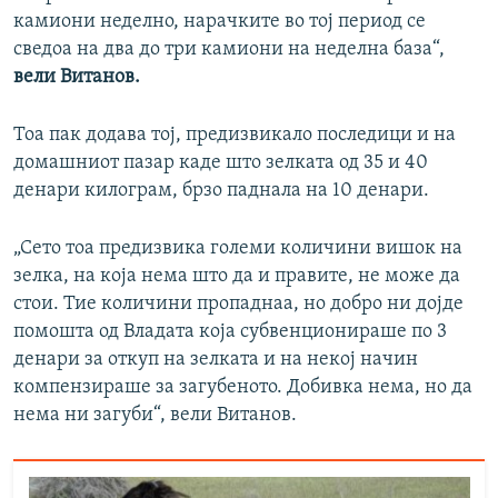
камиони неделно, нарачките во тој период се
сведоа на два до три камиони на неделна база“,
вели Витанов.
Тоа пак додава тој, предизвикало последици и на
домашниот пазар каде што зелката од 35 и 40
денари килограм, брзо паднала на 10 денари.
„Сето тоа предизвика големи количини вишок на
зелка, на која нема што да и правите, не може да
стои. Тие количини пропаднаа, но добро ни дојде
помошта од Владата која субвенционираше по 3
денари за откуп на зелката и на некој начин
компензираше за загубеното. Добивка нема, но да
нема ни загуби“, вели Витанов.