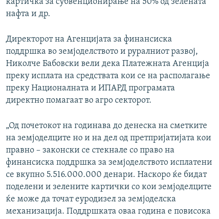
картичка за субвенционирање на 50% од зелената
нафта и др.
Директорот на Агенцијата за финансиска
поддршка во земјоделството и руралниот развој,
Николче Бабовски вели дека Платежната Агенција
преку исплата на средствата кои се на располагање
преку Националната и ИПАРД програмата
директно помагаат во агро секторот.
„Од почетокот на годинава до денеска на сметките
на земјоделците но и на дел од претпријатијата кои
правно – законски се стекнале со право на
финансиска поддршка за земјоделството исплатени
се вкупно 5.516.000.000 денари. Наскоро ќе бидат
поделени и зелените картички со кои земјоделците
ќе може да точат еуродизел за земјоделска
механизација. Поддршката оваа година е повисока