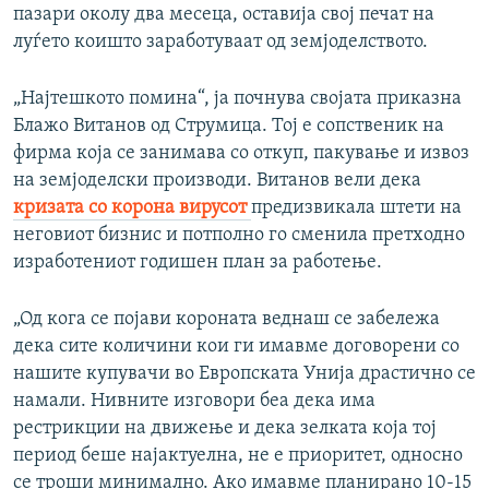
пазари околу два месеца, оставија свој печат на
луѓето коишто заработуваат од земјоделството.
„Најтешкото помина“, ја почнува својата приказна
Блажо Витанов од Струмица. Тој е сопственик на
фирма која се занимава со откуп, пакување и извоз
на земјоделски производи. Витанов вели дека
кризата со корона вирусот
предизвикала штети на
неговиот бизнис и потполно го сменила претходно
изработениот годишен план за работење.
„Од кога се појави короната веднаш се забележа
дека сите количини кои ги имавме договорени со
нашите купувачи во Европската Унија драстично се
намали. Нивните изговори беа дека има
рестрикции на движење и дека зелката која тој
период беше најактуелна, не е приоритет, односно
се троши минимално. Ако имавме планирано 10-15