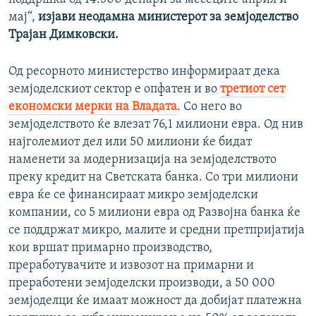
мај“,
изјави неодамна министерот за земјоделство
Трајан Димковски.
Од ресорното министерство информираат дека
земјоделскиот сектор е опфатен и во
третиот сет
економски мерки на Владата
. Со него во
земјоделството ќе влезат 76,1 милиони евра. Од нив
најголемиот дел или 50 милиони ќе бидат
наменети за модернизација на земјоделството
преку кредит на Светската банка. Со три милиони
евра ќе се финансираат микро земјоделски
компании, со 5 милиони евра од Развојна банка ќе
се поддржат микро, малите и средни претпријатија
кои вршат примарно производство,
преработувачите и извозот на примарни и
преработени земјоделски производи, а 50 000
земјоделци ќе имаат можност да добијат платежна