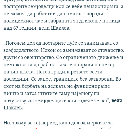
постарите земјоделци кои се веќе пензионирани, а
не можеа да работат и да помагаат поради
полицискиот час и забраната за движење на лица
над 67 години,
вели Шаклев.
„Поголем дел од постарите луѓе се занимаваат со
земјоделството. Некои се занимаваат со сточарство,
други со овоштарство. Со ограниченото движење и
неможноста да работат им се направи на некој
начин штета. Потоа градинарството осети
последици. Се запре, границите беа затворени. Во
екот на бербата на зелката не функионираше
ништо и затоа штетите таму најмногу ги
почувствуваа земјоделците кои саделе зелка“,
вели
Шаклев.
Но, токму во тој период како дел од мерките за