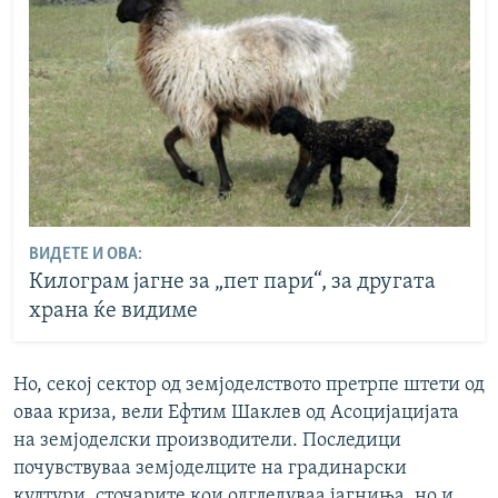
ВИДЕТЕ И ОВА:
Килограм јагне за „пет пари“, за другата
храна ќе видиме
Но, секој сектор од земјоделството претрпе штети од
оваа криза, вели Ефтим Шаклев од Асоцијацијата
на земјоделски производители. Последици
почувствуваа земјоделците на градинарски
култури, сточарите кои одгледуваа јагниња, но и