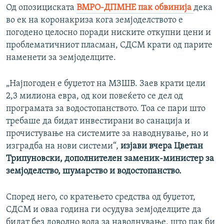
Од опозициската
ВМРО-ДПМНЕ пак обвинија
дека
во ек на коронакриза кога земјоделството е
погодено целосно поради ниските откупни цени и
проблематичниот пласман, СДСМ крати од парите
наменети за земјоделците.
„Најпогоден е буџетот на МЗШВ. Заев крати цели
2,3 милиона евра, од кои повеќето се дел од
програмата за водостопанството. Тоа се пари што
требаше да бидат инвестирани во санација и
прочистување на системите за наводнување, но и
изградба на нови системи“,
изјави вчера Цветан
Трипуновски, дополнителен заменик-министер за
земјоделство, шумарство и водостопанство.
Според него, со кратењето средства од буџетот,
СДСМ и оваа година ги осудува земјоделците да
бидат без доволно вода за наводнување, што пак би