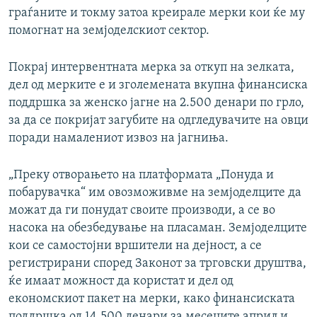
граѓаните и токму затоа креирале мерки кои ќе му
помогнат на земјоделскиот сектор.
Покрај интервентната мерка за откуп на зелката,
дел од мерките е и зголемената вкупна финансиска
поддршка за женско јагне на 2.500 денари по грло,
за да се покријат загубите на одгледувачите на овци
поради намалениот извоз на јагниња.
„Преку отворањето на платформата „Понуда и
побарувачка“ им овозможивме на земјоделците да
можат да ги понудат своите производи, а се во
насока на обезбедување на пласаман. Земјоделците
кои се самостојни вршители на дејност, а се
регистрирани според Законот за трговски друштва,
ќе имаат можност да користат и дел од
економскиот пакет на мерки, како финансиската
поддршка од 14.500 денари за месеците април и