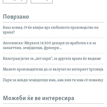
Поврзано
Како ковид-19 ќе влијае врз глобалното производство на
храна?
Ангеловска: Мерката 14.500 денари по вработен е и за
занаетчии, земјоделци, фризери...
Килограм јагне за „пет пари“, за другата храна ќе видиме
Малите производители да се вклучат во интернет трговија
Пари за млади земјоделци има, ама нив ги има сѐ помалку
Можеби ќе ве интересира