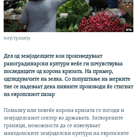
РСЕ веб страници
илустрација
Дел од земјоделците кои произведуваат
раноградинарски култури веќе ги почувствуваа
последиците од корона кризата. На пример,
одгледувачите на зелка. Со попуштање на мерките
тие се надеваат дека нивните производи ќе стигнат
на европскиот пазар
Помалку или повеќе корона кризата го погоди и
земјоделскиот сектор во државата. Затворените
граници, неможноста да се извезуваат
македонските земјоделски култури на европските