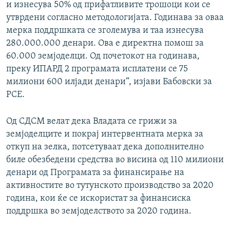
и изнесува 50% од прифатливите трошоци кои се
утврдени согласно методологијата. Годинава за оваа
мерка поддршката се зголемува и таа изнесува
280.000.000 денари. Ова е директна помош за
60.000 земјоделци. Од почетокот на годинава,
преку ИПАРД 2 програмата исплатени се 75
милиони 600 илјади денари“, изјави Бабовски за
РСЕ.
Од СДСМ велат дека Владата се грижи за
земјоделците и покрај интервентната мерка за
откуп на зелка, потсетуваат дека дополнително
биле обезбедени средства во висина од 110 милиони
денари од Програмата за финансирање на
активностите во тутунското производство за 2020
година, кои ќе се искористат за финансиска
поддршка во земјоделството за 2020 година.