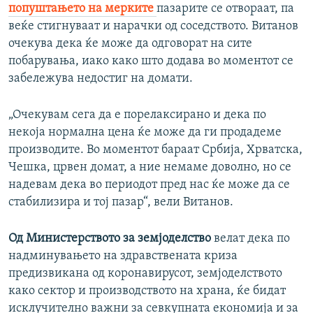
попуштањето на мерките
пазарите се отвораат, па
веќе стигнуваат и нарачки од соседството. Витанов
очекува дека ќе може да одговорат на сите
побарувања, иако како што додава во моментот се
забележува недостиг на домати.
„Очекувам сега да е порелаксирано и дека по
некоја нормална цена ќе може да ги продадеме
производите. Во моментот бараат Србија, Хрватска,
Чешка, црвен домат, а ние немаме доволно, но се
надевам дека во периодот пред нас ќе може да се
стабилизира и тој пазар“, вели Витанов.
Од Министерството за земјоделство
велат дека по
надминувањето на здравствената криза
предизвикана од коронавирусот, земјоделството
како сектор и производството на храна, ќе бидат
исклучително важни за севкупната економија и за