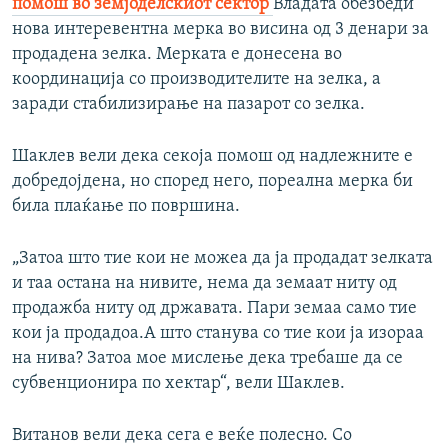
помош во земјоделскиот сектор
Владата обезбеди
нова интеревентна мерка во висина од 3 денари за
продадена зелка. Мерката е донесена во
координација со производителите на зелка, а
заради стабилизирање на пазарот со зелка.
Шаклев вели дека секоја помош од надлежните е
добредојдена, но според него, пореална мерка би
била плаќање по површина.
„Затоа што тие кои не можеа да ја продадат зелката
и таа остана на нивите, нема да земаат ниту од
продажба ниту од државата. Пари земаа само тие
кои ја продадоа.А што станува со тие кои ја изораа
на нива? Затоа мое мислење дека требаше да се
субвенционира по хектар“, вели Шаклев.
Витанов вели дека сега е веќе полесно. Со