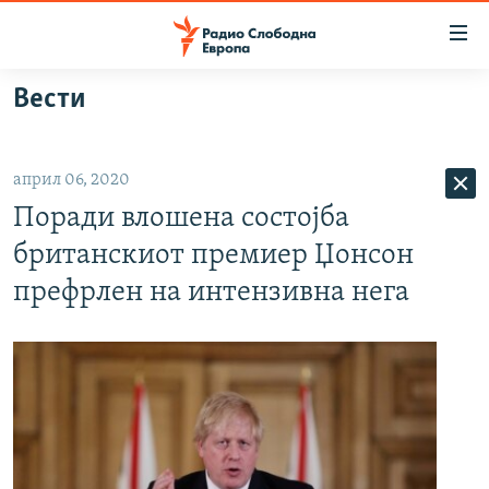
Достапни
линкови
Оди
Вести
на
МАКЕДОНИЈА
содржината
СВЕТ
Оди
април 06, 2020
ВИЗУЕЛНО
на
Поради влошена состојба
главната
ВЕСТИ
навигација
британскиот премиер Џонсон
ШТО ТРЕБА ДА ЗНАЕТЕ
Премини
префрлен на интензивна нега
на
ПРИЈАВИ СЕ ЗА ЊУЗЛЕТЕР
пребарување
ПОДКАСТ ЗОШТО?
СЛЕДЕТЕ НЕ