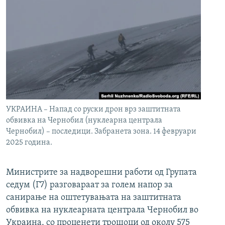
УКРАИНА – Напад со руски дрон врз заштитната
обвивка на Чернобил (нуклеарна централа
Чернобил) – последици. Забранета зона. 14 февруари
2025 година.
Министрите за надворешни работи од Групата
седум (Г7) разговараат за голем напор за
санирање на оштетувањата на заштитната
обвивка на нуклеарната централа Чернобил во
Украина, со проценети трошоци од околу 575