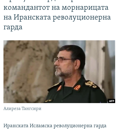
командантот на морнарицата
на Иранската револуционерна
гарда
Алиреза Тангсири
Иранската Исламска револуционерна гарда