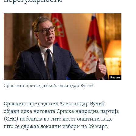
Српскиот претседател Александар Вучиќ
Српскиот претседател Александар Вучиќ
објави дека неговата Српска напредна партија
(СНС) победила во сите десет општини каде
што се одржаа локални избори на 29 март.