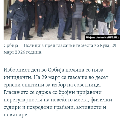
Србија -- Полиција пред гласачките места во Кула, 29
март 2026 година.
Изборниот ден во Србија помина со низа
инциденти. На 29 март се гласаше во десет
српски општини за избор на советници.
Гласањето се одржа со бројни пријавени
нерегуларности на повеќето места, физички
судири и повредени граѓани, активисти и
новинари.