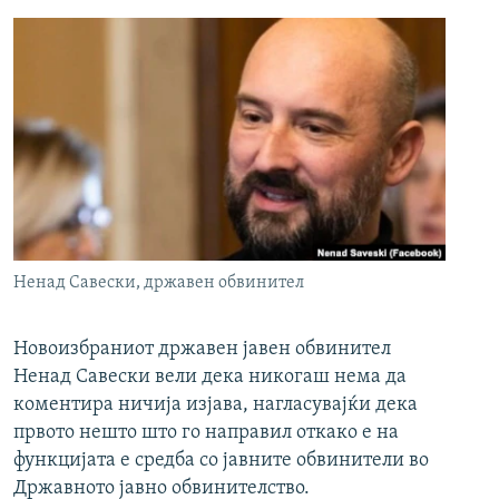
Ненад Савески, државен обвинител
Новоизбраниот државен јавен обвинител
Ненад Савески вели дека никогаш нема да
коментира ничија изјава, нагласувајќи дека
првото нешто што го направил откако е на
функцијата е средба со јавните обвинители во
Државното јавно обвинителство.