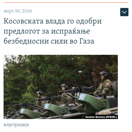
март 30, 2026
Косовската влада го одобри
предлогот за испраќање
безбедносни сили во Газа
илустрација