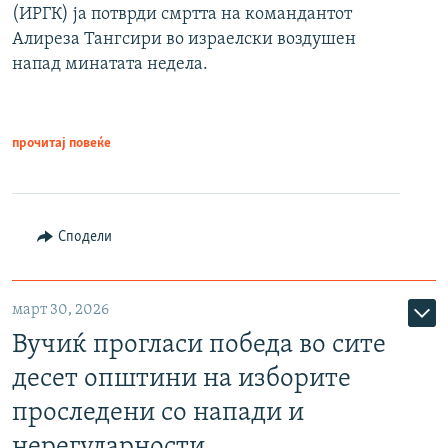
(ИРГК) ја потврди смртта на командантот
Алиреза Тангсири во израелски воздушен
напад минатата недела.
прочитај повеќе
Сподели
март 30, 2026
Вучиќ прогласи победа во сите
десет општини на изборите
проследени со напади и
нерегуларности