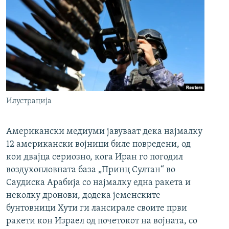
Илустрација
Американски медиуми јавуваат дека најмалку
12 американски војници биле повредени, од
кои двајца сериозно, кога Иран го погодил
воздухопловната база „Принц Султан“ во
Саудиска Арабија со најмалку една ракета и
неколку дронови, додека јеменските
бунтовници Хути ги лансирале своите први
ракети кон Израел од почетокот на војната, со