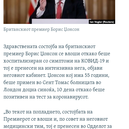
РСЕ веб страници
Британскиот премиер Борис Џонсон
Здравствената состојба на британскиот
премиер Борис Џонсон се влоши откако беше
хоспитализиран со симптоми на КОВИД-19 и
тој е пренесен на интензивна нега, објави
неговиот кабинет. Џонсон кој има 55 години,
беше примен во Сент Томас болницата во
Лондон доцна синоќа, 10 дена откако беше
позитивен на тест за коронавирусот.
„Во текот на попладнето, состојбата на
Премиерот се влоши и, по совет на неговиот
медицински тим, тој е пренесен во Одделот за