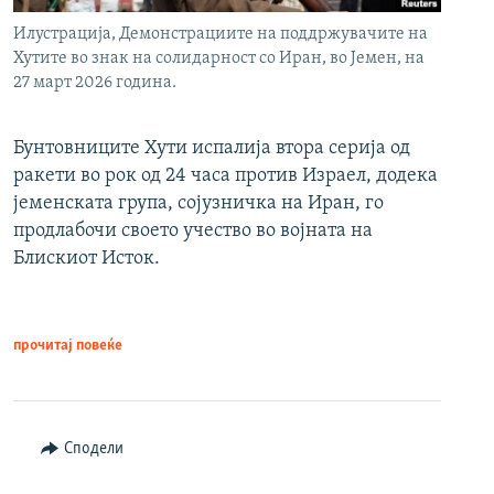
Илустрација, Демонстрациите на поддржувачите на
Хутите во знак на солидарност со Иран, во Јемен, на
27 март 2026 година.
Бунтовниците Хути испалија втора серија од
ракети во рок од 24 часа против Израел, додека
јеменската група, сојузничка на Иран, го
продлабочи своето учество во војната на
Блискиот Исток.
прочитај повеќе
Сподели