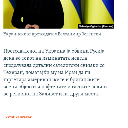
Украинскиот претседател Володимир Зеленски
Претседателот на Украина ја обвини Русија
дека во текот на изминатата недела
споделувала детални сателитски снимки со
Техеран, помагајќи му на Иран да ги
таргетира американските и британските
воени објекти и нафтените и гасните полиња
во регионот на Заливот и на други места.
прочитај повеќе