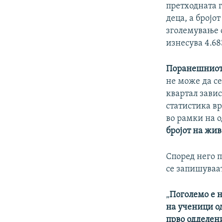
претходната г
деца, а бројо
зголемување о
изнесува 4.68
Поранешниот 
не може да се
квартал завис
статистика вр
во рамки на 
бројот на жив
Според него 
се запишуваат
„
Поголемо е 
на ученици од
прво одделени