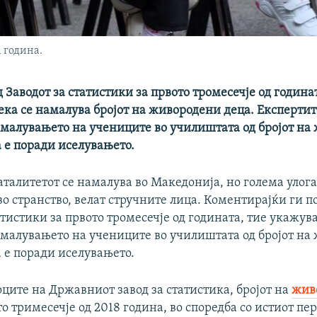
 година.
 Заводот за статистики за првото тромесечје од година
ка се намалува бројот на живородени деца. Експертит
амалувањето на учениците во училиштата од бројот на
а е поради иселувањето.
аталитетот се намалува во Македонија, но голема улога
о странство, велат стручните лица. Коментирајќи ги п
атистики за првото тромесечје од годината, тие укажув
амалувањето на учениците во училиштата од бројот на
а е поради иселувањето.
ците на Државниот завод за статистика, бројот на
жив
о тримесечје од 2018 година, во споредба со истиот пе