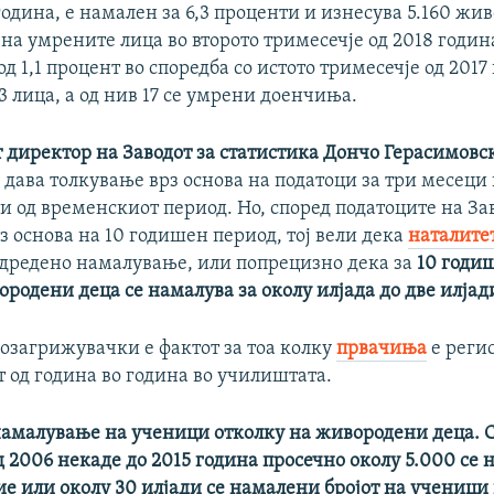
одина, е намален за 6,3 проценти и изнесува 5.160 жи
т на умрените лица во второто тримесечје од 2018 годи
д 1,1 процент во споредба со истото тримесечје од 2017
3 лицa, а од нив 17 се умрени доенчиња.
директор на Заводот за статистика Дончо Герасимовс
 дава толкување врз основа на податоци за три месеци 
и од временскиот период. Но, според податоците на За
з основа на 10 годишен период, тој вели дека
наталите
одредено намалување, или попрецизно дека за
10 годи
ородени деца се намалува за околу илјада до две илјад
позагрижувачки е фактот за тоа колку
првачиња
е реги
 од година во година во училиштата.
намалување на ученици отколку на живородени деца. С
 2006 некаде до 2015 година просечно околу 5.000 се 
е или околу 30 илјади се намалени бројот на ученици