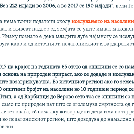
Беа 222 илјади во 2006, а во 2017 се 190 илјади
“, вели 
а нема точни податоци околу
иселувањето на населени
аат и живеат надвор од земјата се уште имаат македо
 Инаку познато е дека младите луѓе најмногу се иселу
руга како и од источниот, пелагонискиот и вардарскиот
017 на крајот на годината 65 отсто од општини се со на
 основа на природен прираст, ако се додаде и иселува
уште позагрижувачка. Во источниот регион ако го земем
0 општини бројот на населени во 10 годишен период се
тип, а од Карбинци до Берово сето тоа се општини со
 само по природен пат што се зголемува смртноста од 
алитет опаѓа, сè помалку живородени деца има во тој р
и во пелагонискиот регион, што доведува до намалено 
овски.