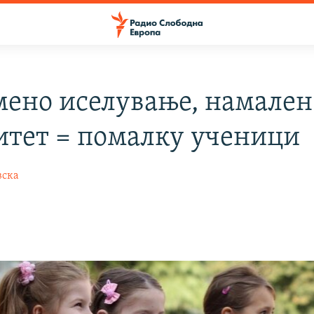
мено иселување, намален
итет = помалку ученици
вска