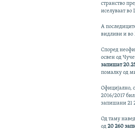
странство пре
иселуваат во 
А последицит
видливи и во 
Според неофи
освен од Чуче
запишат 20.2
помалку од ми
Официјално, о
2016/2017 бил
запишани 21 
Од таму навед
од
20 260 зап