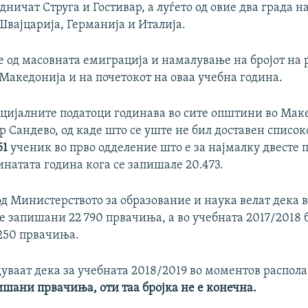
дничат Струга и Гостивар, а луѓето од овие два града н
Швајцарија, Германија и Италија.
е од масовната емиграција и намалување на бројот на 
Македонија и на почетокот на оваа учебна година.
цијалните податоци годинава во сите општини во Мак
р Сандево, од каде што се уште не бил доставен список
51
ученик во прво одделение што е за најмалку двесте
натата година кога се запишале 20.473.
д Министерството за образование и наука велат дека 
е запишани 22 790 првачиња, а во учебната 2017/2018 
250 првачиња.
уваат дека за учебната 2018/2019 во моментов располаг
ишани првачиња, оти таа бројка не е конечна.