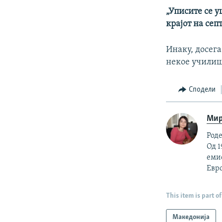
„Уписите се у
крајот на сеп
Инаку, досега
некое училиш
Сподели
Мир
Роде
Од 1
емис
Евро
This item is part of
Македонија