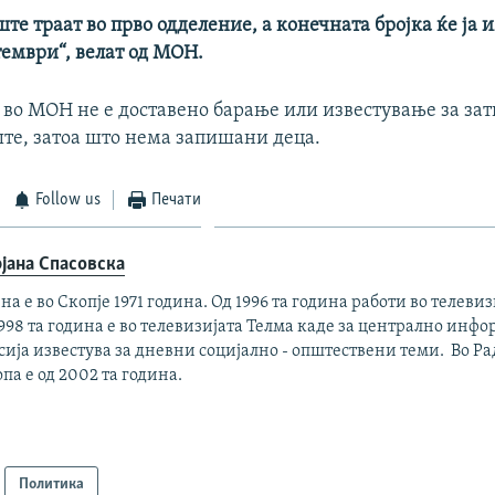
ште траат во прво одделение, а конечната бројка ќе ја
тември“, велат од МОН.
 во МОН не е доставено барање или известување за за
те, затоа што нема запишани деца.
Follow us
Печати
јана Спасовска
на е во Скопје 1971 година. Од 1996 та година работи во телевиз
998 та година е во телевизијата Телма каде за централно инф
ија известува за дневни социјално - општествени теми. Во Р
па е од 2002 та година.
Политика