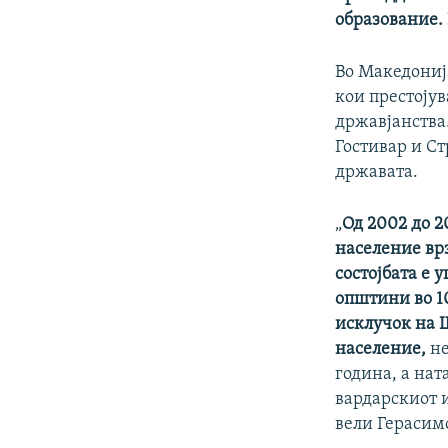
образование. 
Во Македониј
кои престојув
државјанства.
Гостивар и Ст
државата.
„
Од 2002 до 2
население врз
состојбата е 
општини во 1
исклучок на Ш
население,
не
година, а нат
вардарскиот 
вели Герасим