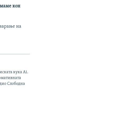
 имаме кон
тварање на
иската кука А1.
ормативната
адио Слободна