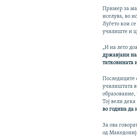
Пример за ма
иселува, во 
Луѓето кои се
училиште и ц
„И на лето до
државјани на 
татковината и
Последиците 
училиштата в
образование, 
Тој вели дека
во година да 
За ова говора
од Македонија