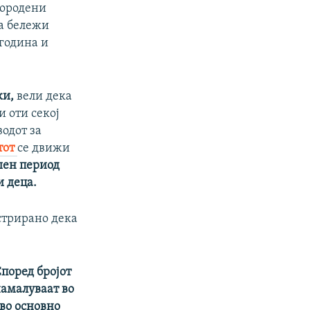
вородени
на бележи
 година и
ки,
вели дека
и оти секој
водот за
тот
се движи
шен период
и деца.
стрирано дека
поред бројот
намалуваат во
 во основно