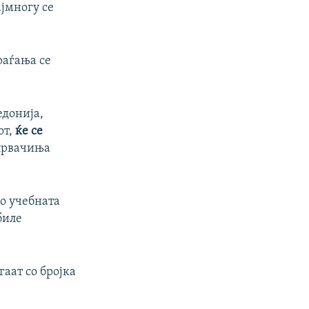
ајмногу се
раѓања се
едонија,
от,
ќе се
 првачиња
во учебната
биле
аат со бројка