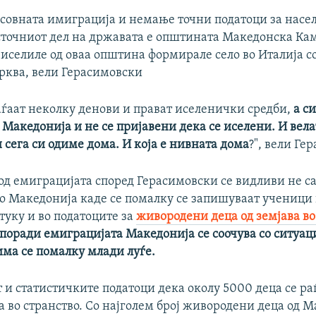
совната имиграција и немање точни податоци за насел
источниот дел на државата е општината Македонска Ка
 иселиле од оваа општина формирале село во Италија со
рква, вели Герасимовски
аѓаат неколку денови и прават иселенички средби,
а си
Македонија и не се пријавени дека се иселени. И вела
 сега си одиме дома. И која е нивната дома
?", вели Ге
од емиграцијата според Герасимовски се видливи не с
о Македонија каде се помалку се запишуваат ученици 
туку и во податоците за
живородени деца од земјава во
поради емиграцијата Македонија се соочува со ситуаци
има се помалку млади луѓе.
т и статистичките податоци дека околу 5000 деца се р
 во странство. Со најголем број живородени деца од М