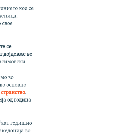
ението кое се
меница.
 свое
те се
т дојдовме во
расимовски.
амо во
во основно
 странство
.
ја од година
аѓаат годишно
акедонија во