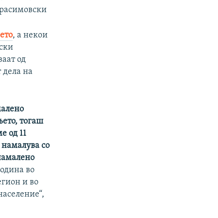
Герасимовски
ето
, а некои
нски
ваат од
 дела на
малено
њето, тогаш
е од 11
 намалува со
 намалено
година во
егион и во
население“,