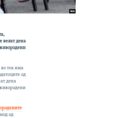
та,
е велат дека
 живородени
 во тоа има
одатоците од
аат дека
 живородени
ородените
риод од