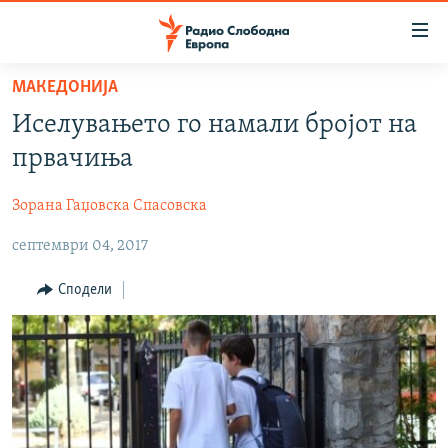
Достапни
линкови
Оди
МАКЕДОНИЈА
на
МАКЕДОНИЈА
Иселувањето го намали бројот на
содржината
СВЕТ
Оди
првачиња
ВИЗУЕЛНО
на
главната
Зорана Гаџовска Спасовска
ВЕСТИ
навигација
септември 04, 2017
ШТО ТРЕБА ДА ЗНАЕТЕ
Премини
на
ПРИЈАВИ СЕ ЗА ЊУЗЛЕТЕР
Сподели
пребарување
ПОДКАСТ ЗОШТО?
СЛЕДЕТЕ НЕ