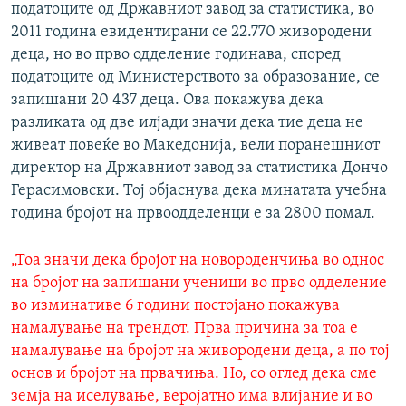
податоците од Државниот завод за статистика, во
2011 година евидентирани се 22.770 живородени
деца, но во прво одделение годинава, според
податоците од Министерството за образование, се
запишани 20 437 деца. Ова покажува дека
разликата од две илјади значи дека тие деца не
живеат повеќе во Македонија, вели поранешниот
директор на Државниот завод за статистика Дончо
Герасимовски. Тој објаснува дека минатата учебна
година бројот на првоодделенци е за 2800 помал.
„Тоа значи дека бројот на новороденчиња во однос
на бројот на запишани ученици во прво одделение
во изминативе 6 години постојано покажува
намалување на трендот. Прва причина за тоа е
намалување на бројот на живородени деца, а по тој
основ и бројот на првачиња. Но, со оглед дека сме
земја на иселување, веројатно има влијание и во