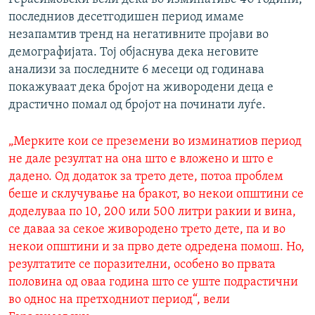
последниов десетгодишен период имаме
незапамтив тренд на негативните пројави во
демографијата. Тој објаснува дека неговите
анализи за последните 6 месеци од годинава
покажуваат дека бројот на живородени деца е
драстично помал од бројот на починати луѓе.
„Мерките кои се преземени во изминатиов период
не дале резултат на она што е вложено и што е
дадено. Од додаток за трето дете, потоа проблем
беше и склучување на бракот, во некои општини се
доделуваа по 10, 200 или 500 литри ракии и вина,
се даваа за секое живородено трето дете, па и во
некои општини и за прво дете одредена помош. Но,
резултатите се поразителни, особено во првата
половина од оваа година што се уште подрастични
во однос на претходниот период“, вели