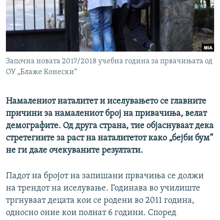
РСЕ веб страници
Започна новата 2017/2018 учебна година за првачињата од
ОУ „Блаже Конески“
Намалениот наталитет и иселувањето се главните
причини за намалениот број на привачиња, велат
демографите. Од друга страна, тие објаснуваат дека
стретегиите за раст на наталитетот како „бејби бум“
не ги дале очекуваните резултати.
Падот на бројот на запишани првачиња се должи
на трендот на иселување. Годинава во училиште
тргнуваат децата кои се родени во 2011 година,
односно оние кои полнат 6 години. Според