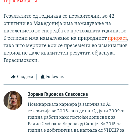
Герасимовски.
Резултатите од годинава се поразителни, во 42
општини во Македонија има намалување на
населението во споредба со претходната година, во
6 региони има намалување на природниот
прираст
,
така што мерките кои се преземени во изминатиов
период не дале квалитетен резултат, објаснува
Герасимовски.
Сподели
Follow us
Зорана Гаџовска Спасовска
Новинарската кариера ја започна во А1
телевизија во 2008-та година. Од јуни 2009-та
година работи како постојан дописник за
Радио Слободна Европа од Скопје. Во 2015-та
година е добитничка на награда од УНХЦР за