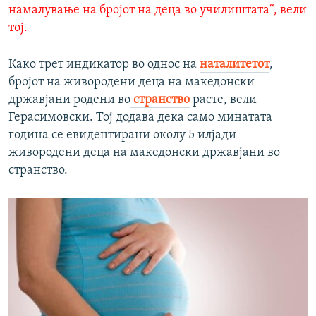
намалување на бројот на деца во училиштата“, вели
тој.
Како трет индикатор во однос на
наталитетот
,
бројот на живородени деца на македонски
државјани родени во
странство
расте, вели
Герасимовски. Тој додава дека само минатата
година се евидентирани околу 5 илјади
живородени деца на македонски државјани во
странство.