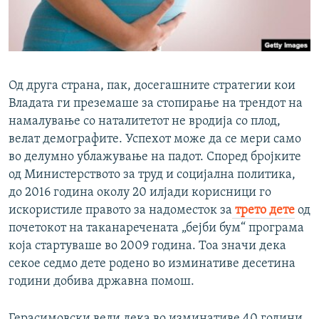
Од друга страна, пак, досегашните стратегии кои
Владата ги преземаше за стопирање на трендот на
намалување со наталитетот не вродија со плод,
велат демографите. Успехот може да се мери само
во делумно ублажување на падот. Според бројките
од Министерството за труд и социјална политика,
до 2016 година околу 20 илјади корисници го
искористиле правото за надоместок за
трето дете
од
почетокот на таканаречената „бејби бум“ програма
која стартуваше во 2009 година. Тоа значи дека
секое седмо дете родено во изминативе десетина
години добива државна помош.
Герасимовски вели дека во изминативе 40 години,