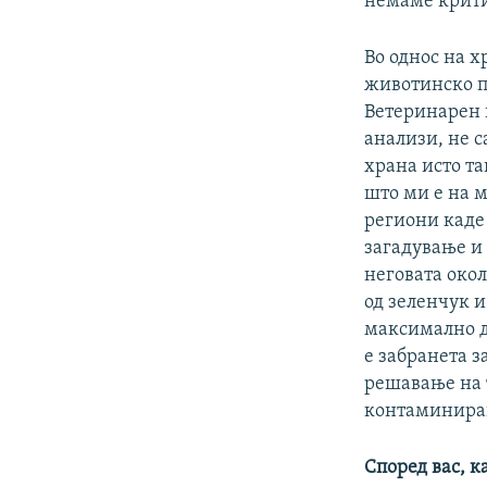
немаме крити
Во однос на х
животинско п
Ветеринарен и
анализи, не с
храна исто т
што ми е на м
региони каде
загадување и
неговата око
од зеленчук и
максимално д
е забранета з
решавање на 
контаминиран
Според вас, к