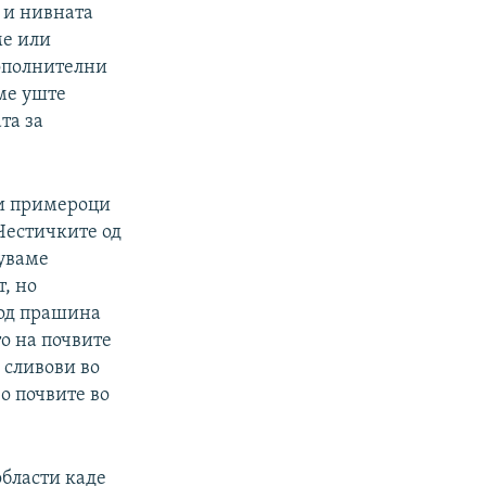
 и нивната
ме или
дополнителни
ме уште
та за
 и примероци
 Честичките од
дуваме
, но
 од прашина
то на почвите
 сливови во
о почвите во
области каде