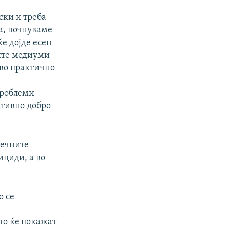
ски и треба
та, почнуваме
ќе дојде есен
сите медиуми
 во практично
проблеми
ативно добро
речните
ициди, а во
о се
то ќе покажат