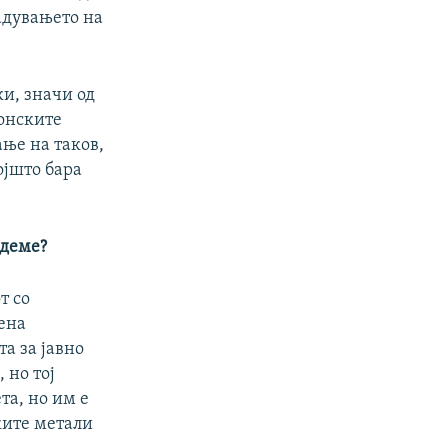
адувањето на
и, значи од
конските
ање на таков,
ојшто бара
адеме?
т со
мена
та за јавно
 но тој
та, но им е
ките метали