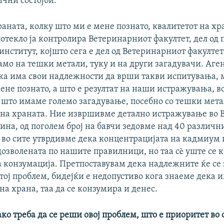
чни состојби.
раната, колку што ми е мене познато, квалитетот на хр
отекло ја контролира Ветеринарниот факултет, дел од
нститут, којшто сега е дел од Ветеринарниот факулте
амо на тешки метали, туку и на други загадувачи. Аген
ака има свои надлежности да врши такви испитувања, 
ене познато, а што е резултат на наши истражувања, в
 што имаме големо загадување, посебно со тешки мет
 на храната. Ние извршивме детално истражување во В
лина, од поголем број на бавчи зедовме над 40 различ
 во сите утврдивме дека концентрацијата на кадмиум и
озволената по нашите правилници, но таа сè уште се 
а конзумација. Претпоставувам дека надлежните ќе се 
тој проблем, бидејќи е недопустиво кога знаеме дека 
а храна, таа да се конзумира и денес.
ако треба да се реши овој проблем, што е приоритет во