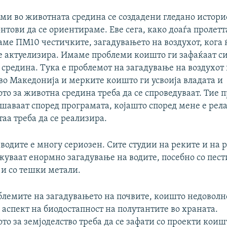
ми во животната средина се создадени гледано истори
нтови да се ориентираме. Еве сега, како доаѓа пролет
аме ПМ10 честичките, загадувањето на воздухот, кога 
се актуелизира. Имаме проблеми коишто ги зафаќаат 
 средина. Тука е проблемот на загадување на воздухот
во Македонија и мерките коишто ги усвоија владата и
то за животна средина треба да се спроведуваат. Тие 
ешаваат според програмата, којашто според мене е рел
таа треба да се реализира.
водите е многу сериозен. Сите студии на реките и на 
уваат енормно загадување на водите, посебно со пест
 и со тешки метали.
блемите на загадувањето на почвите, коишто недоволн
аспект на биодостапност на полутантите во храната.
о за земјоделство треба да се зафати со проекти коиш