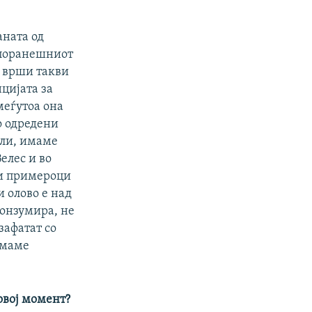
аната од
 поранешниот
т врши такви
цијата за
меѓутоа она
о одредени
али, имаме
елес и во
ни примероци
 олово е над
конзумира, не
зафатат со
имаме
 овој момент?