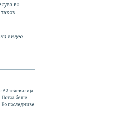
есува во
 таков
 на видео
о А2 телевизија
. Потоа беше
. Во последниве