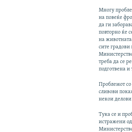
Многу пробле
на повеќе фро
да ги заборав
повторно ќе 
на животната
сите градови 
Министерство
треба да се р
подготвена и 
Проблемот со 
сливови покаж
некои делови
Тука се и про
истражени од 
Министерствот