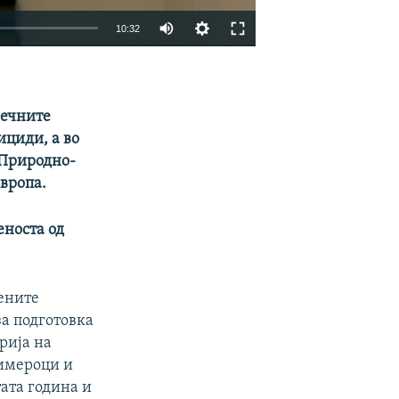
10:32
EMBED
SHARE
речните
ициди, а во
 Природно-
вропа.
еноста од
ените
а подготовка
рија на
римероци и
тата година и