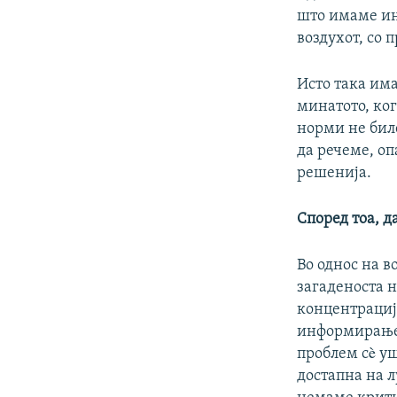
што имаме ин
воздухот, со 
Исто така им
минатото, ког
норми не биле
да речеме, оп
решенија.
Според тоа, д
Во однос на в
загаденоста н
концентрација
информирање 
проблем сè уш
достапна на л