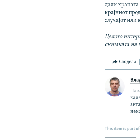
дали храната 
крајниот прод
случајот или 
Целото интерв
снимката на п
Сподели
Вла
По з
кад
анга
нек
This item is part of