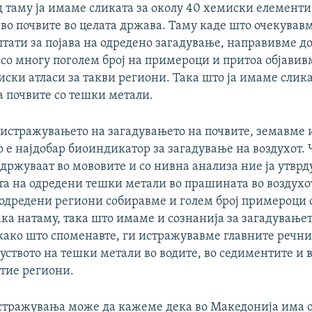
д таму ја имаме сликата за околу 40 хемиски елементи
 во почвите во целата држава. Таму каде што очекував
лтати за појава на одредено загадување, направивме 
со многу поголем број на примероци и притоа објавив
ски атласи за такви региони. Така што ја имаме слика
а почвите со тешки метали.
 истражувањето на загадувањето на почвите, земавме
о е најдобар биоиндикатор за загадување на воздухот.
адржуваат во мововите и со нивна анализа ние ја утвр
та на одредени тешки метали во прашината во воздухот
 одредени региони собиравме и голем број примероци
ака натаму, така што имаме и сознанија за загадување
 како што споменавте, ги истражувавме главните речни
уството на тешки метали во водите, во седиментите и в
 тие региони.
истражувања може да кажеме дека во Македонија има 