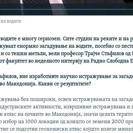
на водите
водите е многу сериозен. Сите студии на реките и на 
уваат енормно загадување на водите, посебно со пест
 и со тешки метали, вели професор Трајче Стафилов од
т факултет во неделното интервју на Радио Слободна Е
афилов, вие изработивте научно истражување за загад
во Македонија. Какви се резултатите?
жувања беа пошироки, освен истражувањата на загад
индустриските активности, извршивме истражувања и з
 атлас на почвите во Македонија, значи целата терито
о избор на 1000 локации од коишто се земени 2000 п
 тие се подготви геохемиски атлас којшто излезе мина