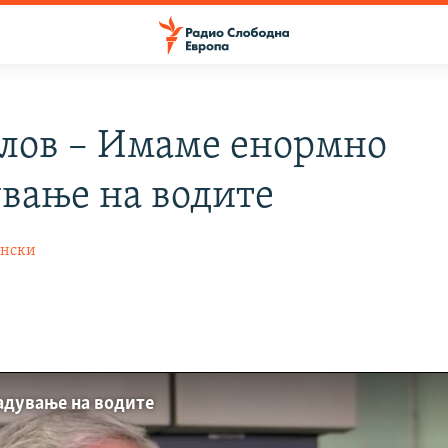
лов – Имаме енормно
ување на водите
ински
адување на водите