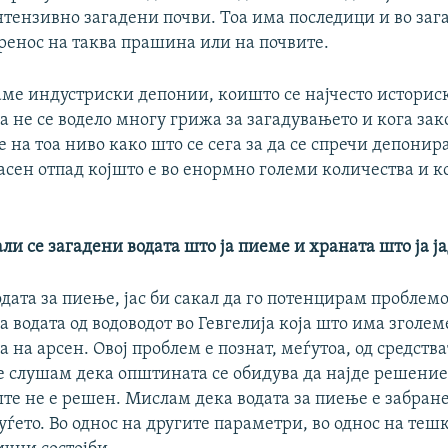
тензивно загадени почви. Тоа има последици и во заг
пренос на таква прашина или на почвите.
аме индустриски депонии, коишто се најчесто историск
а не се водело многу грижа за загадувањето и кога за
 на тоа ниво како што се сега за да се спречи депонир
асен отпад којшто е во енормно големи количества и к
али се загадени водата што ја пиеме и храната што ја ј
одата за пиење, јас би сакал да го потенцирам проблемо
а водата од водоводот во Гевгелија која што има зголе
 на арсен. Овој проблем е познат, меѓутоа, од средства
слушам дека општината се обидува да најде решение,
те не е решен. Мислам дека водата за пиење е забране
уѓето. Во однос на другите параметри, во однос на теш