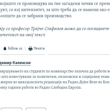
којашто се произведува на тие загадени почви се прен
укт, со кој интензитет, за што треба да се намени ако е
воопшто да се забрани производство.
ју со професор Трајче Стафилов може да го погледнете
очетокот на овој текст.
Follow us
Печати
димир Калински
авршувањето на студиите по новинарство започна да работи в
е што известуваше за политички, економски и социјални теми
жиран во македонската редакција на Радио Дојче Веле во Бон
олку години работи во Радио Слободна Европа.