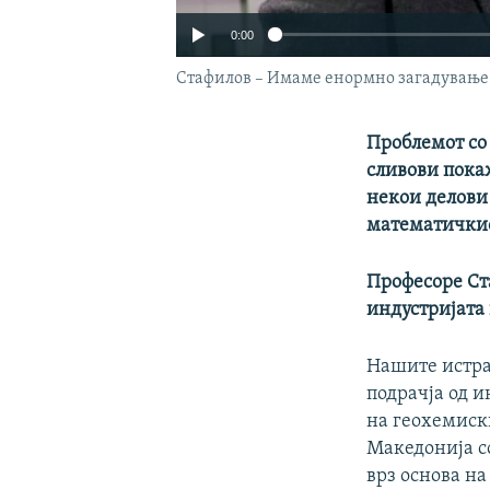
0:00
Стафилов – Имаме енормно загадување 
Проблемот со 
сливови покаж
некои делови
математичкио
Професоре Ст
индустријата 
Нашите истра
подрачја од 
на геохемиски
Македонија с
врз основа на