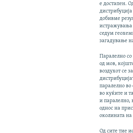
е достапен. О
дистрибуција
добивме резу
истражувања 
седум геохеми
загадување н
Паралелно со
од мов, којшт
воздухот се з
дистрибуција
паралелно во
во куќите и т
и паралелно,
однос на прис
околината на
Од сите тие 