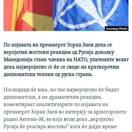
РСЕ веб страници
По изјавата на премиерот Зоран Заев дека се
веројатни жестоки реакции од Русија доколку
Македонија стане членка на НАТО, упатените велат
дека најверојатно сè ќе се сведе на краткорочни
дипломатски тензии од руска страна.
Последици ќе има, но тие најверојатно ќе бидат
дипломатски, а не драматични реакции,
коментираат аналитичарите по изјавата на
премиерот Зоран Заев во интервју за црногорското
радио Антена-М, во која вели дека „веројатно
Русија ќе реагира жестоко“ кога ќе дојде време