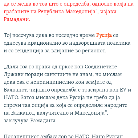
да се меша во тоа што е определба, односно волја на
граѓаните на Република Македонија“, изјави
Рамадани.
Тој посочува дека во последно време
Русија
се
однесува ирационално во надворешната политика
и со тенденција за влијание во регионот.
„Дали тоа го прави од пркос кон Соединетите
Држави поради санкциите не знам, но мислам
дека ова е непринципиелно кон земјите од
Балканот, чијашто определба е трасирана кон ЕУ и
НАТО. Затоа мислам дека Русија не треба да ја
спречи таа опција за која се определиле народите
на Балканот, вклучително и Македонија“,
заклучува Рамадани.
Поранешниот амбасадор во НАТО, Нано Ружин