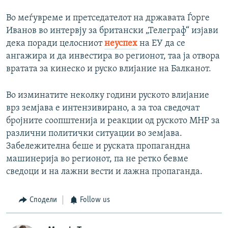
Во меѓувреме и претседателот на државата Ѓорге
Иванов во интервју за британски „Телеграф“ изјави
дека поради целосниот
неуспех
на ЕУ да се
ангажира и да инвестира во регионот, таа ја отвора
вратата за кинеско и руско влијание на Балканот.
Во изминатите неколку години руското влијание
врз земјава е интензивирано, а за тоа сведочат
бројните соопштенија и реакции од руското МНР за
различни политички ситуации во земјава.
Забележителна беше и руската пропагандна
машинерија во регионот, па не ретко бевме
сведоци и на лажни вести и лажна пропаганда.
Сподели
Follow us