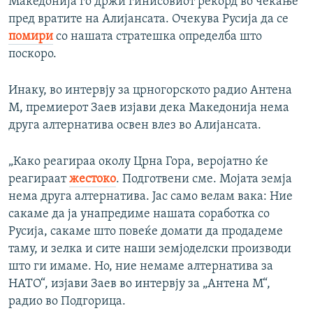
Македонија го држи гинисовиот рекорд во чекање
пред вратите на Алијансата. Очекува Русија да се
помири
со нашата стратешка определба што
поскоро.
Инаку, во интервју за црногорското радио Антена
М, премиерот Заев изјави дека Македонија нема
друга алтернатива освен влез во Алијансата.
„Како реагираа околу Црна Гора, веројатно ќе
реагираат
жестоко
. Подготвени сме. Мојата земја
нема друга алтернатива. Јас само велам вака: Ние
сакаме да ја унапредиме нашата соработка со
Русија, сакаме што повеќе домати да продадеме
таму, и зелка и сите наши земјоделски производи
што ги имаме. Но, ние немаме алтернатива за
НАТО“, изјави Заев во интервју за „Антена М“,
радио во Подгорица.