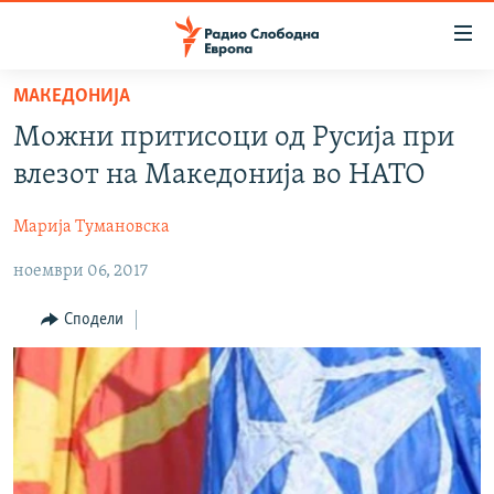
Достапни
линкови
Оди
МАКЕДОНИЈА
на
МАКЕДОНИЈА
Можни притисоци од Русија при
содржината
СВЕТ
Оди
влезот на Македонија во НАТО
ВИЗУЕЛНО
на
главната
Марија Тумановска
ВЕСТИ
навигација
ноември 06, 2017
ШТО ТРЕБА ДА ЗНАЕТЕ
Премини
на
ПРИЈАВИ СЕ ЗА ЊУЗЛЕТЕР
Сподели
пребарување
ПОДКАСТ ЗОШТО?
СЛЕДЕТЕ НЕ