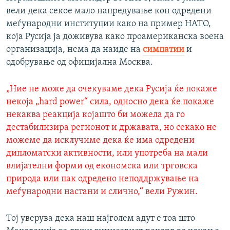
вели дека секое мало напредување кон одредени
меѓународни институции како на пример НАТО,
која Русија ја доживува како проамериканска воена
организација, нема да наиде на
симпатии
и
одобрување од официјална Москва.
„Ние не може да очекуваме дека Русија ќе покаже
некоја „hard power“ сила, односно дека ќе покаже
некаква реакција којашто би можела да го
дестабилизира регионот и државата, но секако не
можеме да исклучиме дека ќе има одредени
дипломатски активности, или употреба на мали
влијателни форми од економска или трговска
природа или пак одредено неподдржување на
меѓународни настани и слично,“ вели Ружин.
Тој уверува дека наш најголем адут е тоа што