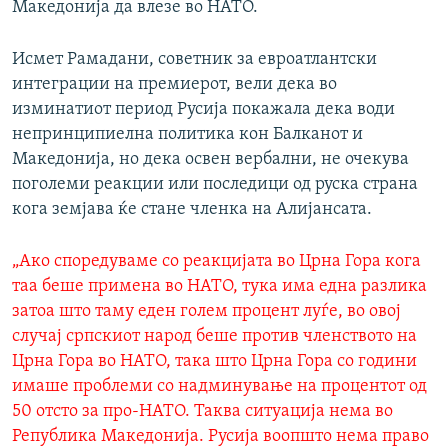
Македонија да влезе во НАТО.
Исмет Рамадани, советник за евроатлантски
интеграции на премиерот, вели дека во
изминатиот период Русија покажала дека води
непринципиелна политика кон Балканот и
Македонија, но дека освен вербални, не очекува
поголеми реакции или последици од руска страна
кога земјава ќе стане членка на Алијансата.
„Ако споредуваме со реакцијата во Црна Гора кога
таа беше примена во НАТО, тука има една разлика
затоа што таму еден голем процент луѓе, во овој
случај српскиот народ беше против членството на
Црна Гора во НАТО, така што Црна Гора со години
имаше проблеми со надминување на процентот од
50 отсто за про-НАТО. Таква ситуација нема во
Република Македонија. Русија воопшто нема право