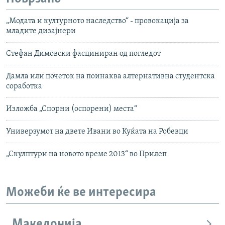
„Модата и културното наследство“ - провокација за
младите дизајнери
Стефан Димовски фасциниран од погледот
Дамла или почеток на поинаква алтернативна студентска
соработка
Изложба „Спорни (оспорени) места“
Универзумот на двете Ивани во Куќата на Робевци
„Скулптури на новото време 2013“ во Прилеп
Можеби ќе ве интересира
Македонија