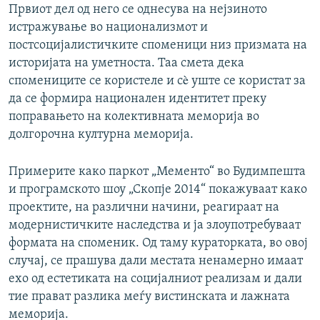
Првиот дел од него се однесува на нејзиното
истражување во национализмот и
постсоцијалистичките споменици низ призмата на
историјата на уметноста. Таа смета дека
спомениците се користеле и сè уште се користат за
да се формира национален идентитет преку
поправањето на колективната меморија во
долгорочна културна меморија.
Примерите како паркот „Мементо“ во Будимпешта
и програмското шоу „Скопје 2014“ покажуваат како
проектите, на различни начини, реагираат на
модернистичките наследства и ја злоупотребуваат
формата на споменик. Од таму кураторката, во овој
случај, се прашува дали местата ненамерно имаат
ехо од естетиката на социјалниот реализам и дали
тие прават разлика меѓу вистинската и лажната
меморија.