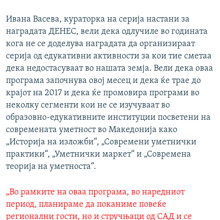
Ивана Васева, кураторка на серија настани за
наградата ДЕНЕС, вели дека одлучиле во годината
кога не се доделува наградата да организираат
серија од едукативни активности за кои тие сметаа
дека недостасуваат во нашата земја. Вели дека оваа
програма започнува овој месец и дека ќе трае до
крајот на 2017 и дека ќе промовира програми во
неколку сегменти кои не се изучуваат во
образовно-едукативните институции посветени на
современата уметност во Македонија како
„Историја на изложби“, „Современи уметнички
практики“, „Уметнички маркет“ и „Современа
теорија на уметноста“.
„Во рамките на оваа програма, во наредниот
период, планираме да поканиме повеќе
регионални гости, но и стручњаци од САД и се