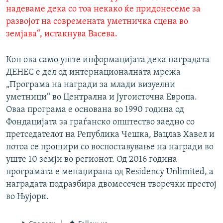
надеваме дека со тоа некако ќе придонесеме за
развојот на современата уметничка сцена во
земјава“, истакнува Васева.
Кон ова само уште информацијата дека наградата
ДЕНЕС е дел од интернационалната мрежа
„Програма на награди за млади визуелни
уметници“ во Централна и Југоисточна Европа.
Оваа програма е основана во 1990 година од
Фондацијата за граѓанско општество заедно со
претседателот на Република Чешка, Вацлав Хавел и
потоа се прошири со воспоставување на награди во
уште 10 земји во регионот. Од 2016 година
програмата е менаџирана од Residency Unlimited, а
наградата подразбира двомесечен творечки престој
во Њујорк.