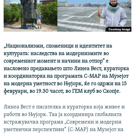
РСЕ веб страници
„Национализми, споменици и идентитет на
културата: наследства на модернизмите во
современиот момент и начини на отпор“ е
насловено предавањето што Линеа Вест, кураторка
и координаторка на програмата C-MAP на Музејот
на модерна уметност во Њујорк, ќе го одржи на 15
февруари, во 19.30 часот, во ГЕМ клуб во Скопје.
Линеа Вест е писателка и кураторка која живее и
работи во Њујорк. Таа ја координира глобалната
истражувачка програма „Современи и модерни
уметнички перспективи“ (C-MAP) на Музејот на