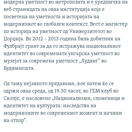
модерна уметност во метрополата и е уредничка на
веб страницата на оваа институција која е
посветена на уметноста и историјата на
модернизмот во глобален контекст. Вест е магистер
по историја на уметност од Универзитетот во
Џорџија. Во 2012 – 2013 година била добитник на
Фулбрајт грант за да го истражува националниот
идентитет во современата унгарска уметност во
музејот за современа уметност „Лудвиг“ во
Будимпешта.
Од таму нејзиното предавање, кое патем ќе се
одржи оваа среда, од 19.30 часот, во ГЕМ клуб во
Скопје, е насловено „Национализми, споменици и
идентитет на културата: наследства на
модернизмите во современиот момент и начини
на отпор“.