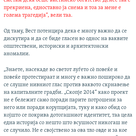
сметам дека беше вистинско богатство. Денес таа е
прекриена, едноставно ја снема и тоа за мене е
голема трагедија“, вели таа.
Од таму, Вест потенцира дека е многу важно да се
дискутира и да се биде гласен во однос на ваквите
општествени, историски и архитектонски
аномалии.
„Знаете, насекаде во светот луѓето сè повеќе и
повеќе протестираат и многу е важно пошироко да
се слушне нивниот глас против ваквото скрнавење
на капиталните градби. „Скопје 2014“ како проект
не е бележит само поради парите потрошени за
него или поради корупцијата, туку и како обид со
којшто се покрива дотогашниот идентитет, таа цела
една историја со нешто што всушност никогаш не
се случило. Не е својствено за ова тло овде и за кое