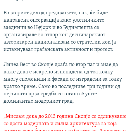
Во вториот дел од предавањето, пак, ќе биде
направена опсервација како уметничките
заедници во Њујорк и во Будимпешта се
организирале во отпор кон десничарскиот
авторитарен национализам со стратегии кои ја
истакнуваат граѓанската активност и протест.
Линеа Вест во Скопје доаѓа по втор пат и знае да
каже дека е искрено изненадена од тоа колку
многу споменици и фасади се изградени за толку
кратко време. Само во последниве три години од
нејзината прва средба со тогаш сè уште
доминантно модерниот град.
„Мислам дека до 2013 година Скопје се одликуваше
со доста модерната и силна архитектура за која