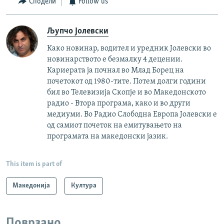
Сподели
Follow us
Љупчо Јолевски
Како новинар, водител и уредник Јолевски во
новинарството е безмалку 4 децении.
Кариерата ја почнал во Млад Борец на
почетокот од 1980-тите. Потем долги години
бил во Телевизија Скопје и во Македонското
радио - Втора програма, како и во други
медиуми. Во Радио Слободна Европа Јолевски е
од самиот почеток на емитувањето на
програмата на македонски јазик.
This item is part of
Македонија
Култура
Поврзано