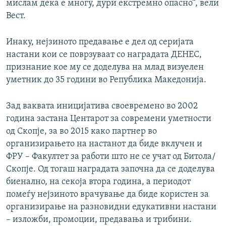
мислам дека е многу, дури екстремно опасно“, вели
Вест.
Инаку, нејзиното предавање е дел од серијата
настани кои се поврзуваат со наградата ДЕНЕС,
признание кое му се доделува на млад визуелен
уметник до 35 години во Република Македонија.
Зад ваквата иницијатива своевремено во 2002
година застана Центарот за современи уметности
од Скопје, за во 2015 како партнер во
организирањето на настанот да биде вклучен и
ФРУ – Факултет за работи што не се учат од Битола/
Скопје. Од тогаш наградата започна да се доделува
биенално, на секоја втора година, а периодот
помеѓу нејзиното врачување да биде користен за
организирање на разновидни едукативни настани
– изложби, промоции, предавања и трибини.