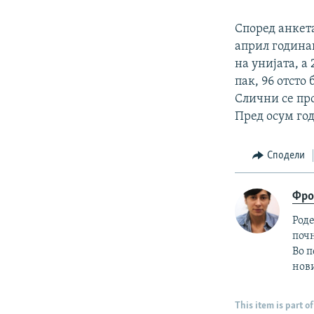
Според анкет
април годинав
на унијата, а
пак, 96 отсто
Слични се про
Пред осум годи
Сподели
Фро
Роде
почн
Во п
нови
This item is part of