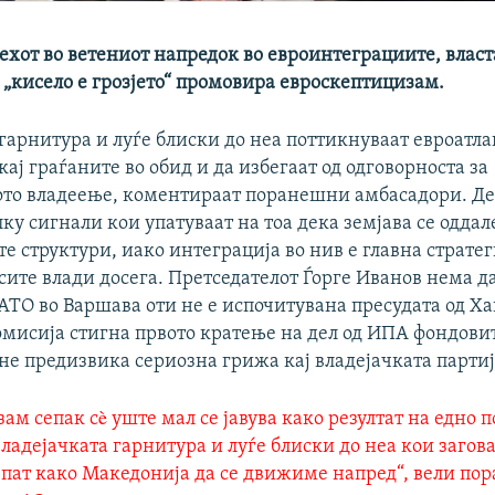
хот во ветениот напредок во евроинтеграциите, власта
 „кисело е грозјето“ промовира евроскептицизам.
гарнитура и луѓе блиски до неа поттикнуваат евроатл
ај граѓаните во обид и да избегаат од одговорноста за
то владеење, коментираат поранешни амбасадори. Д
ку сигнали кои упатуваат на тоа дека земјава се оддал
е структури, иако интеграција во нив е главна страте
сите влади досега. Претседателот Ѓорге Иванов нема д
ТО во Варшава оти не е испочитувана пресудата од Хаг
омисија стигна првото кратење на дел од ИПА фондовит
не предизвика сериозна грижа кај владејачката партиј
зам сепак сè уште мал се јавува како резултат на едно
владејачката гарнитура и луѓе блиски до неа кои загов
 пат како Македонија да се движиме напред“, вели по