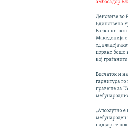
амбасадор Бл
Деновиве во Р
Единствена Р
Балканот пот
Македонија е
од владејачка
порано беше 
кој граѓаните
Впечаток и н
гарнитура го 
правеше за ЕУ
меѓународнио
„Апсолутно е
меѓународен и
надвор се по