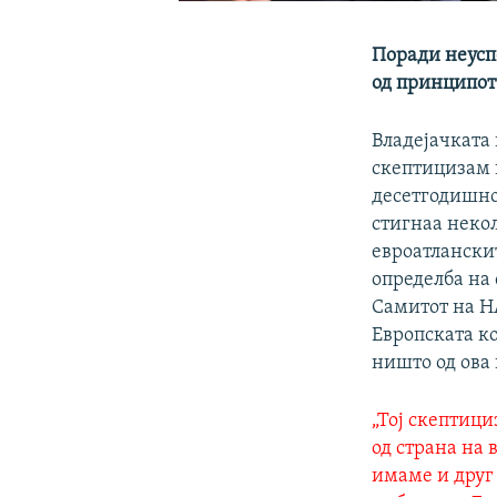
Поради неуспе
од принципот
Владејачката 
скептицизам к
десетгодишно
стигнаа некол
евроатланскит
определба на 
Самитот на НА
Европската к
ништо од ова 
„Тој скептици
од страна на 
имаме и друг