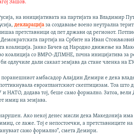
агој Зашов.
усија, на иницијативата на партијата на Владимир Пу
усија,
декларација
за создавање воено неутрална терит
пишаа претставници од пет држави од регионот. Потпи
 Демократската партија на Србите на Иван Стоиљковиќ,
та коалиција. Јанко Бачев од Народно движење на Мак
во коалиција со ВМРО-ДПМНЕ, почна иницијатива за 
 би одлучиле дали сакаат земјава да стане членка на ЕУ
а поранешниот амбасадор Алајдин Демири е дека влад
поттикнувала евроатлантскиот скептицизам. Тоа што д
 и НАТО, додава тој, беше само формално. Затоа, вели
т имиџ на земјава.
 нарушен. Ако некој денес мисли дека Македонија има
миџ, се лаже. Тој е непостоечки, а претставниците на
кануваат само формално“, смета Демири.