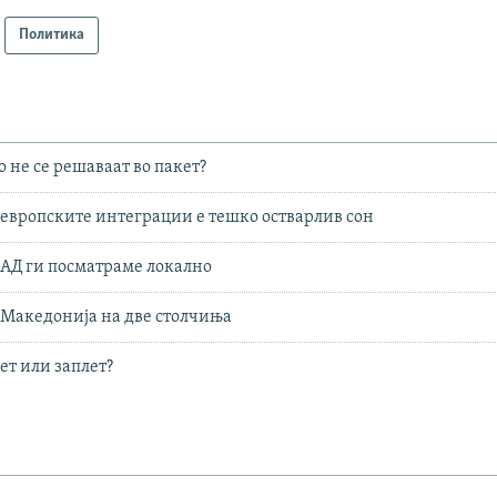
Политика
 не се решаваат во пакет?
европските интеграции е тешко остварлив сон
САД ги посматраме локално
, Македонија на две столчиња
ет или заплет?