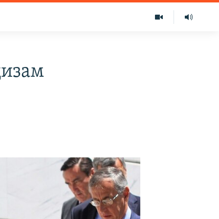
цизам