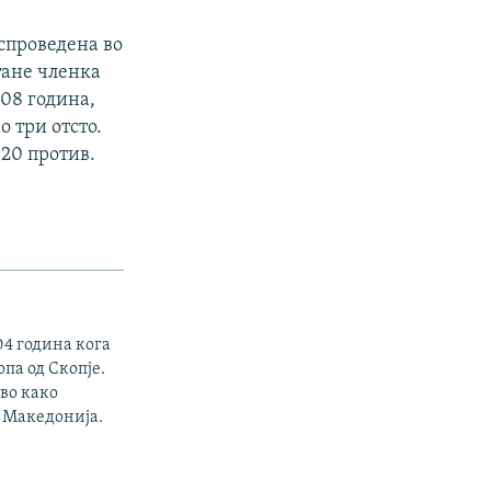
спроведена во
тане членка
008 година,
о три отсто.
 20 против.
04 година кога
па од Скопје.
рво како
а Македонија.