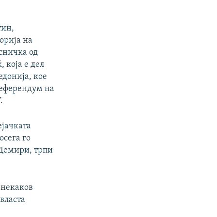
тин,
орија на
сничка од
 која е дел
едонија, кое
референдум на
.
ејачката
осега го
 Демири, трпи
 некаков
 власта