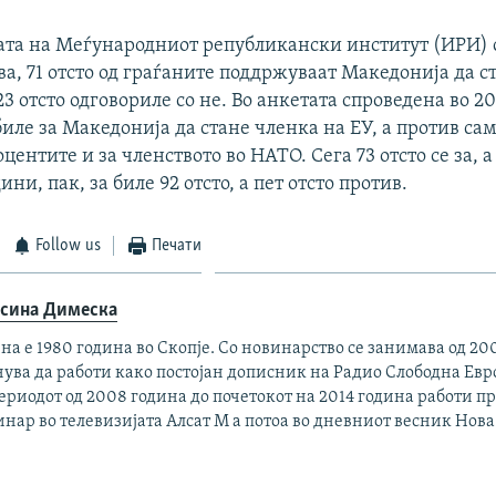
ата на Меѓународниот републикански институт (ИРИ) 
а, 71 отсто од граѓаните поддржуваат Македонија да с
 23 отсто одговориле со не. Во анкетата спроведена во 2
 биле за Македонија да стане членка на ЕУ, а против сам
центите и за членството во НАТО. Сега 73 отсто се за, а
ни, пак, за биле 92 отсто, а пет отсто против.
Follow us
Печати
сина Димеска
на е 1980 година во Скопје. Со новинарство се занимава од 20
ува да работи како постојан дописник на Радио Слободна Евро
ериодот од 2008 година до почетокот на 2014 година работи п
нар во телевизијата Алсат М а потоа во дневниот весник Нов