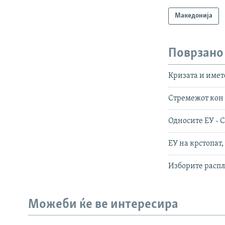
Македонија
Поврзано
Кризата и името
Стремежот кон 
Односите ЕУ - 
ЕУ на крстопат
Изборите распл
Можеби ќе ве интересира