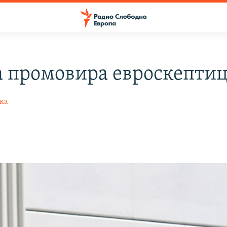
а промовира евроскепти
ка