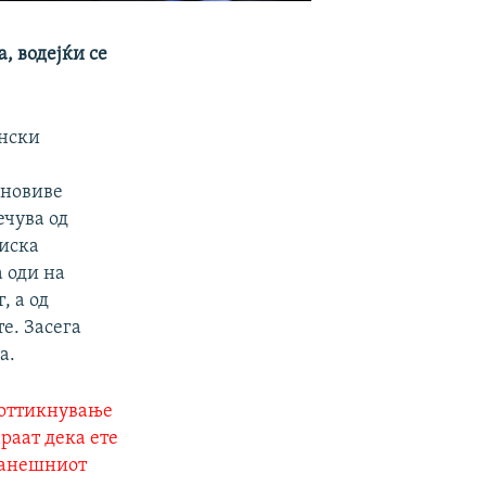
, водејќи се
ански
еновиве
ечува од
гиска
а оди на
, а од
е. Засега
а.
 поттикнување
араат дека ете
ранешниот