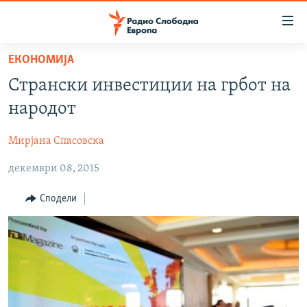
Достапни
линкови
Оди
ЕКОНОМИЈА
на
МАКЕДОНИЈА
Странски инвестиции на грбот на
содржината
СВЕТ
Оди
народот
ВИЗУЕЛНО
на
главната
Мирјана Спасовска
ВЕСТИ
навигација
декември 08, 2015
ШТО ТРЕБА ДА ЗНАЕТЕ
Премини
на
ПРИЈАВИ СЕ ЗА ЊУЗЛЕТЕР
Сподели
пребарување
ПОДКАСТ ЗОШТО?
СЛЕДЕТЕ НЕ