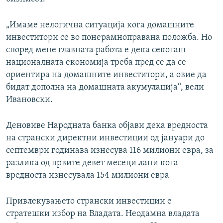
„Имаме нелогична ситуација кога домашните
инвеститори се во понерамноправана положба. Но
според мене главната работа е дека секогаш
националната економија треба пред се да се
ориентира на домашните инвеститори, а овие да
бидат дополна на домашната акумулација“, вели
Ивановски.
Деновиве Народната банка објави дека вредноста
на странски директни инвестиции од јануари до
септември годинава изнесува 116 милиони евра, за
разлика од првите девет месеци лани кога
вредноста изнесувала 154 милиони евра
Привлекувањето странски инвестиции е
стратешки избор на Владата. Неодамна владата