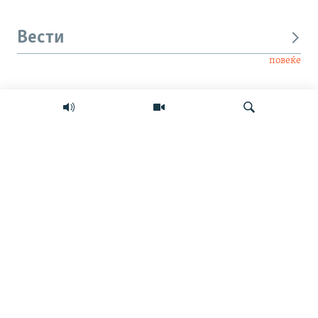
Вести
повеќе
Интервју
Свет
Барај
Мултимедиа
СЛЕДЕТЕ НЕ