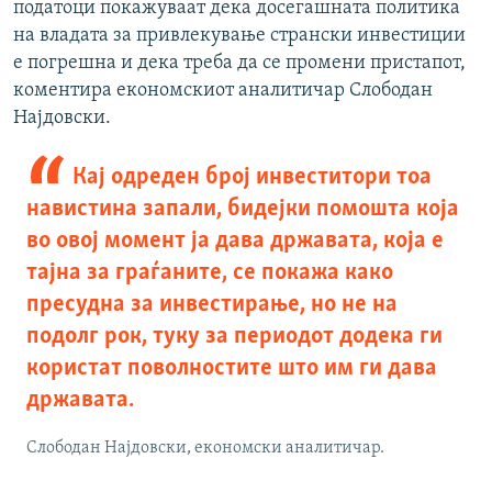
податоци покажуваат дека досегашната политика
на владата за привлекување странски инвестиции
е погрешна и дека треба да се промени пристапот,
коментира економскиот аналитичар Слободан
Најдовски.
Кај одреден број инвеститори тоа
навистина запали, бидејки помошта која
во овој момент ја дава државата, која е
тајна за граѓаните, се покажа како
пресудна за инвестирање, но не на
подолг рок, туку за периодот додека ги
користат поволностите што им ги дава
државата.
Слободан Најдовски, економски аналитичар.