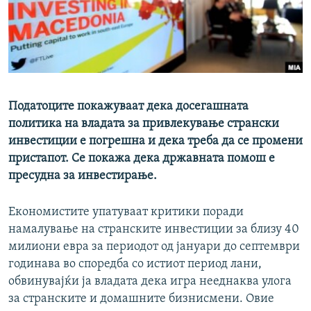
РСЕ веб страници
Податоците покажуваат дека досегашната
политика на владата за привлекување странски
инвестиции е погрешна и дека треба да се промени
пристапот. Се покажа дека државната помош е
пресудна за инвестирање.
Економистите упатуваат критики поради
намалување на странските инвестиции за близу 40
милиони евра за периодот од јануари до септември
годинава во споредба со истиот период лани,
обвинувајќи ја владата дека игра нееднаква улога
за странските и домашните бизнисмени. Овие