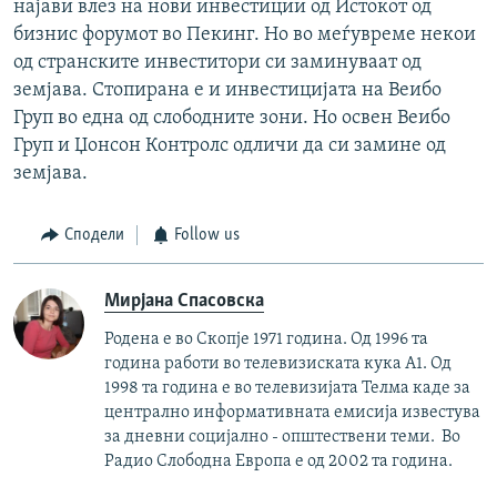
најави влез на нови инвестиции од Истокот од
бизнис форумот во Пекинг. Но во меѓувреме некои
од странските инвеститори си заминуваат од
земјава. Стопирана е и инвестицијата на Веибо
Груп во една од слободните зони. Но освен Веибо
Груп и Џонсон Контролс одличи да си замине од
земјава.
Сподели
Follow us
Мирјана Спасовска
Родена е во Скопје 1971 година. Од 1996 та
година работи во телевизиската кука А1. Од
1998 та година е во телевизијата Телма каде за
централно информативната емисија известува
за дневни социјално - општествени теми. Во
Радио Слободна Европа е од 2002 та година.