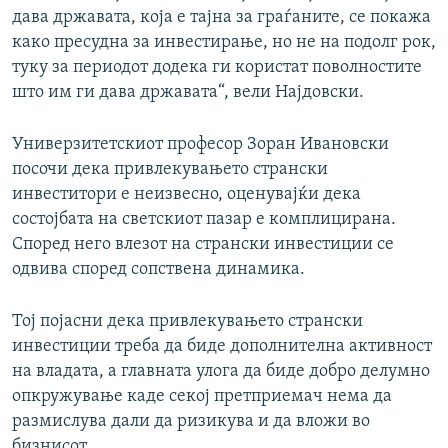
дава државата, која е тајна за граѓаните, се покажа
како пресудна за инвестирање, но не на подолг рок,
туку за периодот додека ги користат поволностите
што им ги дава државата“, вели Најдовски.
Универзитетскиот професор Зоран Ивановски
посочи дека привлекувањето странски
инвеститори е неизвесно, оценувајќи дека
состојбата на светскиот пазар е комплицирана.
Според него влезот на странски инвестиции се
одвива според сопствена динамика.
Тој појасни дека привлекувањето странски
инвестиции треба да биде дополнителна активност
на владата, а главната улога да биде добро делумно
опкружување каде секој претприемач нема да
размислува дали да ризикува и да вложи во
бизнисот.