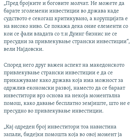
„Пред бројките и боговите молчат. Не можете да
барате зголемени инвестиции во држава каде
судството е секогаш критикувано, а корупцијата е
на високо ниво. Се покажа дека оние елементи со
кои се фали владата со т.н Дуинг бизнис не се
пресудни за привлекување странски инвестиции“,
вели Најдовски.
Според него друг важен аспект на македонското
привлекување странски инвестиции е да се
прикажуваме како држава која има можност за
одржлив економски развој, наместо да се бараат
инвеститори врз основа на некоја моментална
помош, како давање бесплатно земјиште, што не е
пресудно во привлекување инвестиции.
„Кај одреден број инвеститори тоа навистина
запали, бидејки помошта која во овој момент ја