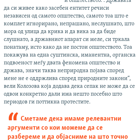
и општеството. . Државата
да си живее како засебен ентитет речиси
независен од самото општество, самото тоа што е
комплет игнорирано, непрашано, неслушнато, што
мора од улица да крика и да вика за да биде
слушнато, а државниот апарат си меле, си тркала
понатаму, исто како да не постои општеството. Тоа
покажува на една суштинска, иманентна, органска
подвоеност меѓу двата феномена општество и
држава, значи таква неприродна појава според
мене не е оддржлива според природните закони“,
вели Колозова која додава дека сепак не може да се
одвои конкретно дали има нешто посебно што
периодов ги поттикна протестите.
Сметаме дека имаме релевантни
аргументи со кои можеме да се
разбереме и да објасниме на што точно