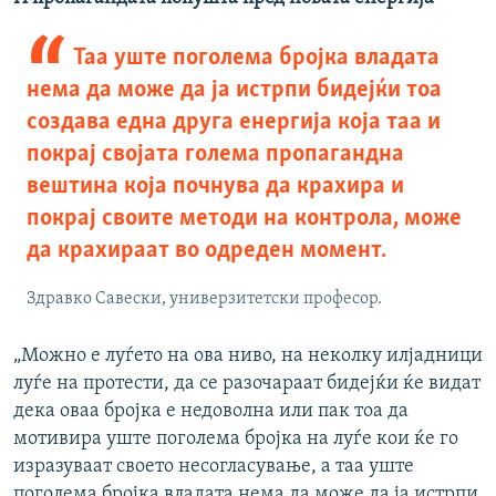
Таа уште поголема бројка владата
нема да може да ја истрпи бидејќи тоа
создава една друга енергија која таа и
покрај својата голема пропагандна
вештина која почнува да крахира и
покрај своите методи на контрола, може
да крахираат во одреден момент.
Здравко Савески, универзитетски професор.
„Можно е луѓето на ова ниво, на неколку илјадници
луѓе на протести, да се разочараат бидејќи ќе видат
дека оваа бројка е недоволна или пак тоа да
мотивира уште поголема бројка на луѓе кои ќе го
изразуваат своето несогласување, а таа уште
поголема бројка владата нема да може да ја истрпи