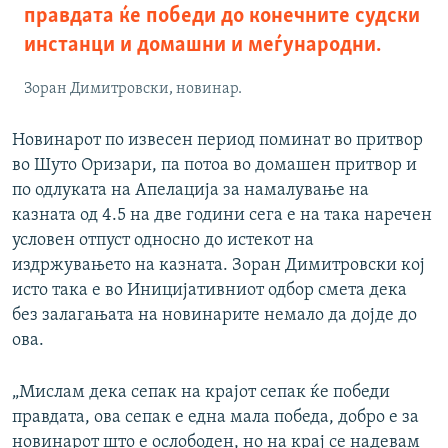
правдата ќе победи до конечните судски
инстанци и домашни и меѓународни.
Зоран Димитровски, новинар.
Новинарот по извесен период поминат во притвор
во Шуто Оризари, па потоа во домашен притвор и
по одлуката на Апелација за намалување на
казната од 4.5 на две години сега е на така наречен
условен отпуст односно до истекот на
издржувањето на казната. Зоран Димитровски кој
исто така е во Иницијативниот одбор смета дека
без залагањата на новинарите немало да дојде до
ова.
„Мислам дека сепак на крајот сепак ќе победи
правдата, ова сепак е една мала победа, добро е за
новинарот што е ослободен, но на крај се надевам