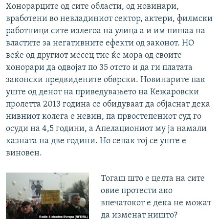
Хонорарците од сите области, од новинари,
вработени во невладиниот сектор, актери, филмски
работници сите излегоа на улица а и им пишаа на
властите за негативните ефекти од законот. НО
веќе од другиот месец тие ќе мора од своите
хонорари да одвојат по 35 отсто и да ги платата
законски предвидените обврски. Новинарите пак
уште од денот на приведувањето на Кежаровски
пролетта 2013 година се обидуваат да објаснат дека
нивниот колега е невин, па првостепениот суд го
осуди на 4,5 години, а Апелациониот му ја намали
казната на две години. Но сепак тој се уште е
виновен.
Тогаш што е целта на сите
овие протести ако
впечатокот е дека не можат
да изменат ништо?