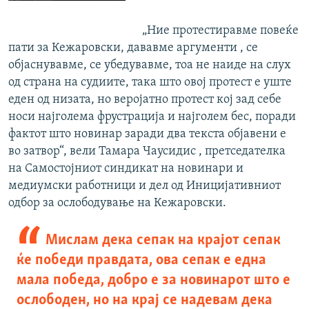
„Ние протестиравме повеќе
пати за Кежаровски, дававме аргументи , се
објаснувавме, се убедувавме, тоа не наиде на слух
од страна на судиите, така што овој протест е уште
еден од низата, но веројатно протест кој зад себе
носи најголема фрустрација и најголем бес, поради
фактот што новинар заради два текста објавени е
во затвор“, вели Тамара Чаусидис , претседателка
на Самостојниот синдикат на новинари и
медиумски работници и дел од Иницијативниот
одбор за ослободување на Кежаровски.
Мислам дека сепак на крајот сепак
ќе победи правдата, ова сепак е една
мала победа, добро е за новинарот што е
ослободен, но на крај се надевам дека