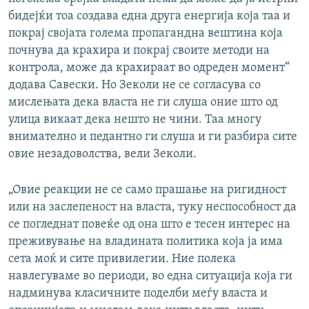
бидејќи тоа создава една друга енергија која таа и
покрај својата голема пропагандна вештина која
почнува да крахира и покрај своите методи на
контрола, може да крахираат во одреден момент“
додава Савески. Но Зеколи не се согласува со
мислењата дека власта не ги слуша оние што од
улица викаат дека нешто не чини. Таа многу
внимателно и педантно ги слуша и ги разбира сите
овие незадоволства, вели Зеколи.
„Овие реакции не се само прашање на ригидност
или на заслепеност на власта, туку неспособност да
се погледнат повеќе од она што е тесен интерес на
преживување на владината политика која ја има
сета моќ и сите привилегии. Ние полека
навлегуваме во периоди, во една ситуација која ги
надминува класичните поделби меѓу власта и