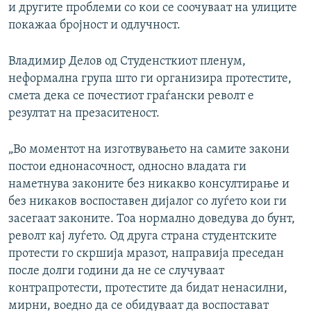
и другите проблеми со кои се соочуваат на улиците
покажаа бројност и одлучност.
Владимир Делов од Студенсткиот пленум,
неформална група што ги организира протестите,
смета дека се почестиот граѓански револт е
резултат на презаситеност.
„Во моментот на изготвувањето на самите закони
постои еднонасочност, односно владата ги
наметнува законите без никакво консултирање и
без никаков воспоставен дијалог со луѓето кои ги
засегаат законите. Тоа нормално доведува до бунт,
револт кај луѓето. Од друга страна студентските
протести го скршија мразот, направија преседан
после долги години да не се случуваат
контрапротести, протестите да бидат ненасилни,
мирни, воедно да се обидуваат да воспостават