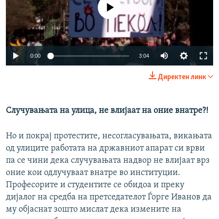
No media source currently available
0:00
3:04
Директен линк
Случувањата на улица, не влијаат на оние внатре?!
Но и покрај протестите, несогласувањата, викањата
од улиците работата на државниот апарат си врви
па се чини дека случувањата надвор не влијаат врз
оние кои одлучуваат внатре во институции.
Професорите и студентите се обидоа и преку
дијалог на средба на претседателот Ѓорге Иванов да
му објаснат зошто мислат дека измените на