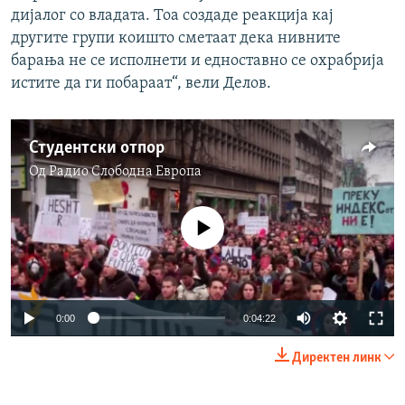
дијалог со владата. Тоа создаде реакција кај
другите групи коишто сметаат дека нивните
барања не се исполнети и едноставно се охрабрија
истите да ги побараат“, вели Делов.
Студентски отпор
Од
Радио Слободна Eвропа
No media source currently available
0:00
0:04:22
Директен линк