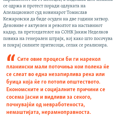
се одржа и протест поради одлуката на
Апелациониот суд новинарот Томислав
Кежаровски да биде осуден на две години затвор.
Деновиве е актуелен и револтот на наставниот
кадар, па претседателот на СОНК Јаким Неделков
повика на генерален штрајк, кој како што посочува
и покрај силните притисоци, сепак се реализира.
Сите овие процеси би ги нарекол
планински мали поточиња кои полека ќе
се слеат во една незапирлива река или
буица која ќе го потопи општеството.
Економските и социјалните причини се
сосема јасни и видливи за секого,
почнувајќи од невработеноста,
немаштијата, нерамноправноста.