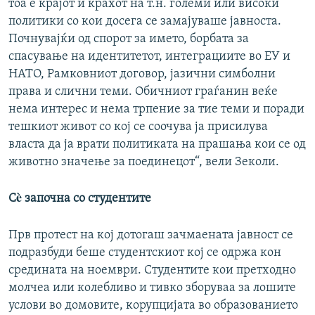
тоа е крајот и крахот на т.н. големи или високи
политики со кои досега се замајуваше јавноста.
Почнувајќи од спорот за името, борбата за
спасување на идентитетот, интеграциите во ЕУ и
НАТО, Рамковниот договор, јазични симболни
права и слични теми. Обичниот граѓанин веќе
нема интерес и нема трпение за тие теми и поради
тешкиот живот со кој се соочува ја присилува
власта да ја врати политиката на прашања кои се од
животно значење за поединецот“, вели Зеколи.
Сè започна со студентите
Прв протест на кој дотогаш зачмаената јавност се
подразбуди беше студентскиот кој се одржа кон
средината на ноември. Студентите кои претходно
молчеа или колебливо и тивко зборуваа за лошите
услови во домовите, корупцијата во образованието