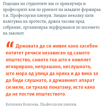
Подоцна на студентите им се приклучија и
професорите кои по урнекот на младите формираа
т.н. Професорски пленум. Заедно неколку пати
излегуваа на протести, држеа часови пред
собрание, организираа перформанси по носењето
на законот.
Државата да си живее како засебен
ентитет речиси независен од самото
општество, самото тоа што е комплет
игнорирано, непрашано, неслушнато,
што мора од улица да крика и да вика за
да биде слушнато, а државниот апарат
си меле, си тркала понатаму, исто како
да не постои општеството.
Катерина Колозова, Професорски пленум.