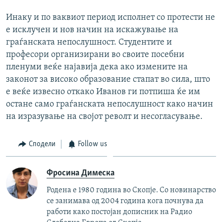
Инаку и по ваквиот период исполнет со протести не
е исклучен и нов начин на искажување на
граѓанската непослушност. Студентите и
професори организирани во своите посебни
пленуми веќе најавија дека ако измените на
законот за високо образование стапат во сила, што
е веќе извесно откако Иванов ги потпиша ќе им
остане само граѓанската непослушност како начин
на изразување на својот револт и несогласување.
Сподели
Follow us
Фросина Димеска
Родена е 1980 година во Скопје. Со новинарство
се занимава од 2004 година кога почнува да
работи како постојан дописник на Радио