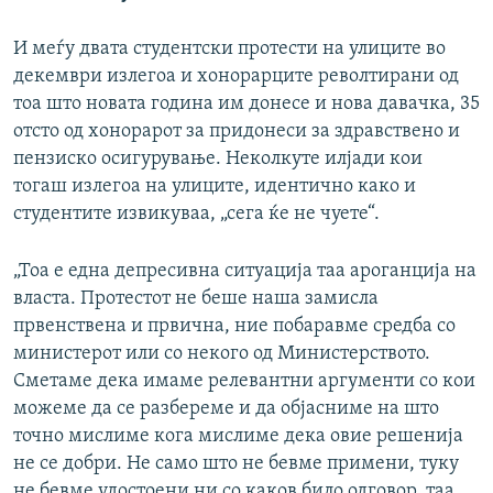
И меѓу двата студентски протести на улиците во
декември излегоа и хонорарците револтирани од
тоа што новата година им донесе и нова давачка, 35
отсто од хонорарот за придонеси за здравствено и
пензиско осигурување. Неколкуте илјади кои
тогаш излегоа на улиците, идентично како и
студентите извикуваа, „сега ќе не чуете“.
„Тоа е една депресивна ситуација таа ароганција на
власта. Протестот не беше наша замисла
првенствена и првична, ние побаравме средба со
министерот или со некого од Министерството.
Сметаме дека имаме релевантни аргументи со кои
можеме да се разбереме и да објасниме на што
точно мислиме кога мислиме дека овие решенија
не се добри. Не само што не бевме примени, туку
не бевме удостоени ни со каков било одговор, таа