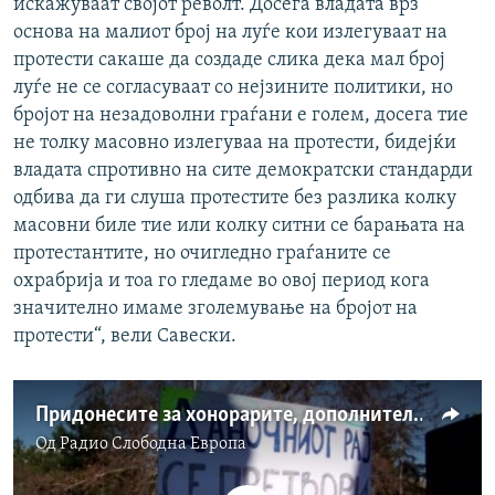
искажуваат својот револт. Досега владата врз
основа на малиот број на луѓе кои излегуваат на
протести сакаше да создаде слика дека мал број
луѓе не се согласуваат со нејзините политики, но
бројот на незадоволни граѓани е голем, досега тие
не толку масовно излегуваа на протести, бидејќи
владата спротивно на сите демократски стандарди
одбива да ги слуша протестите без разлика колку
масовни биле тие или колку ситни се барањата на
протестантите, но очигледно граѓаните се
охрабрија и тоа го гледаме во овој период кога
значително имаме зголемување на бројот на
протести“, вели Савески.
Придонесите за хонорарите, дополнително осиромашување
Од
Радио Слободна Eвропа