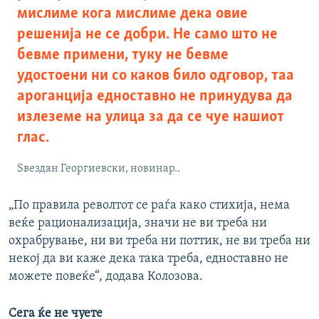
мислиме кога мислиме дека овие
решенија не се добри. Не само што не
бевме примени, туку не бевме
удостоени ни со каков било одговор, таа
ароганција едноставно не принудува да
излеземе на улица за да се чуе нашиот
глас.
Ѕвездан Георгиевски, новинар..
„По правила револтот се раѓа како стихија, нема
веќе рационализација, значи не ви треба ни
охрабрување, ни ви треба ни поттик, не ви треба ни
некој да ви каже дека така треба, едноставно не
можете повеќе“, додава Колозова.
Сега ќе не чуете