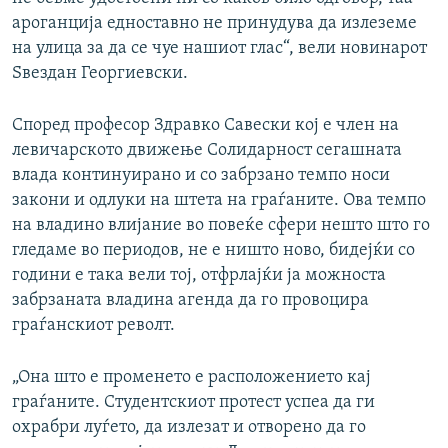
ароганција едноставно не принудува да излеземе
на улица за да се чуе нашиот глас“, вели новинарот
Ѕвездан Георгиевски.
Според професор Здравко Савески кој е член на
левичарското движење Солидарност сегашната
влада континуирано и со забрзано темпо носи
закони и одлуки на штета на граѓаните. Ова темпо
на владино влијание во повеќе сфери нешто што го
гледаме во периодов, не е ништо ново, бидејќи со
години е така вели тој, отфрлајќи ја можноста
забрзаната владина агенда да го провоцира
граѓанскиот револт.
„Она што е променето е расположението кај
граѓаните. Студентскиот протест успеа да ги
охрабри луѓето, да излезат и отворено да го