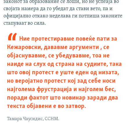
законот за образование се лоши, но не успеаја во
својата намера да го убедат да стави вето, па и
официјално откако неделава ги потпиша законите
стапуваат во сила.
Ние протестиравме повеќе пати за
Кежаровски, дававме аргументи , се
објаснувавме, се убедувавме, тоа не
наиде на слух од страна на судиите, така
што овој протест е уште еден од низата,
но веројатно протест кој зад себе носи
најголема фрустрација и најголем бес,
поради фактот што новинар заради два
текста објавени е во затвор.
Тамара Чаусидис, ССНМ.