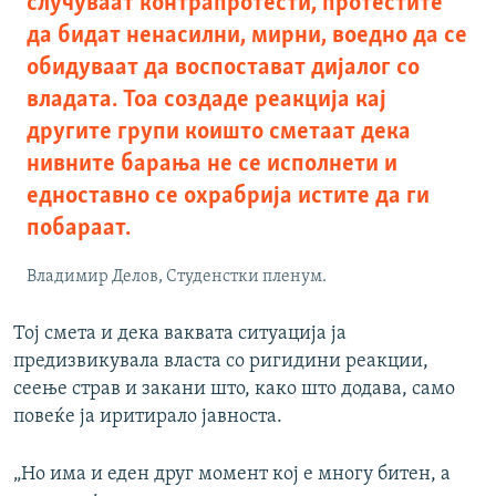
случуваат контрапротести, протестите
да бидат ненасилни, мирни, воедно да се
обидуваат да воспостават дијалог со
владата. Тоа создаде реакција кај
другите групи коишто сметаат дека
нивните барања не се исполнети и
едноставно се охрабрија истите да ги
побараат.
Владимир Делов, Студенстки пленум.
Тој смета и дека ваквата ситуација ја
предизвикувала власта со ригидини реакции,
сеење страв и закани што, како што додава, само
повеќе ја иритирало јавноста.
„Но има и еден друг момент кој е многу битен, а