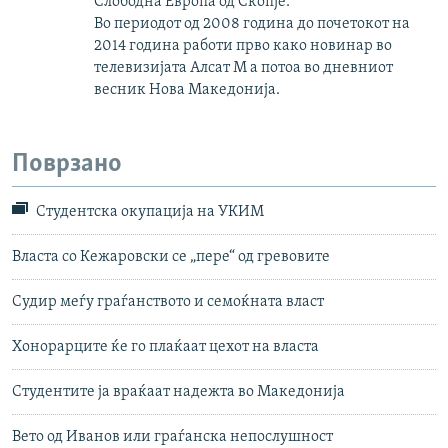
Слободна Европа од Скопје.
Во периодот од 2008 година до почетокот на
2014 година работи прво како новинар во
телевизијата Алсат М а потоа во дневниот
весник Нова Македонија.
Поврзано
Студентска окупација на УКИМ
Власта со Кежаровски се „пере“ од гревовите
Судир меѓу граѓанството и семоќната власт
Хонорарците ќе гo плаќаат цехот на власта
Студентите ја враќаат надежта во Македонија
Вето од Иванов или граѓанска непослушност