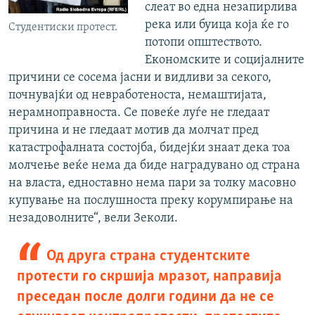
слеат во една незапирлива
река или буица која ќе го
Студентиски протест.
потопи општеството.
Економските и социјалните
причини се сосема јасни и видливи за секого,
почнувајќи од невработеноста, немаштијата,
нерамноправноста. Се повеќе луѓе не гледаат
причина и не гледаат мотив да молчат пред
катастрофалната состојба, бидејќи знаат дека тоа
молчење веќе нема да биде наградувано од страна
на власта, едноставно нема пари за толку масовно
купување на послушноста преку корумпирање на
незадоволните“, вели Зеколи.
Од друга страна студентските
протести го скршија мразот, направија
преседан после долги години да не се