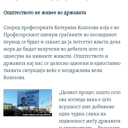
Општеството не живее во државата
Според професорката Катерина Колозова која е во
Професорскиот пленум граѓаните во последниот
период се будат и сакаат да ја потсетат власта дека
мора да бидат вклучени во дебатата што се
однесува на нивните животи. Општеството и
државата кај нас се целосно одвоени и едноставно
таквата ситуација веќе е неодржлива вели
Колозова.
„Целиот процес зошто сето
ова изгледа вака е што
всушност ние добиваме
една чудна слика на
подвоеност меѓу државата