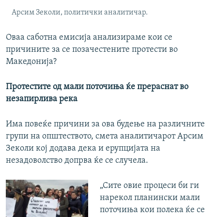
Арсим Зеколи, политички аналитичар.
Оваа саботна емисија анализираме кои се
причините за се позачестените протести во
Македонија?
Протестите од мали поточиња ќе прераснат во
незапирлива река
Има повеќе причини за ова будење на различните
групи на општеството, смета аналитичарот Арсим
Зеколи кој додава дека и ерупцијата на
незадоволство допрва ќе се случела.
„Сите овие процеси би ги
нарекол планински мали
поточиња кои полека ќе се