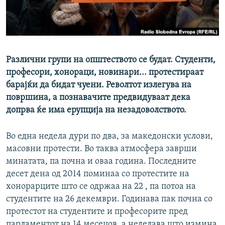
РСЕ веб страници
Различни групи на општеството се будат. Студенти,
професори, хонораци, новинари... протестираат
барајќи да бидат чуени. Револтот излегува на
површина, а познавачите предвидуваат дека
допрва ќе има ерупција на незадоволството.
Во една недела дури по два, за македонски услови,
масовни протести. Во таква атмосфера заврши
минатата, па почна и оваа година. Последните
десет дена од 2014 поминаа со протестите на
хонорарците што се одржаа на 22 , па потоа на
студентите на 26 декември. Годинава пак почна со
протестот на студентите и професорите пред
парламентот на 14 месецов, а неделава што измина