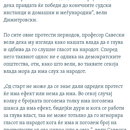
дека правдата ќе победи до конечните судски
инстанци и домашни и меѓународни“, вели
Димитровски.
По сите овие протести периодов, професор Савески
вели дека му изгледа како нашата влада да е глува
и одбива да го слушне гласот на народот. Според
него таквиот однос не е одлика на демократските
општества, оти, како што вели, во таквите секоја
влада мора да има слух за народот.
„Од старт не може да се знае дали одреден протест
ќе има ефект или нема да има. Во секој случај
колку е бројката поголема толку има поголема
шанса да има ефект, бидејќи дури и кога се работи
за глува власт, таа не може тотално да го игнорира
гласот на народот кога ќе има и поголем број на