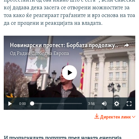
протестанти од ова нивно што е сега “, вели Савески
кој додава дека засега се отворени можностите за
тоа како ќе реагираат граѓаните и врз основа на тоа
да се процени и реакцијата на владата.
Новинарски протест: Борбата продолжува
Од
Радио Слободна Eвропа
No media source currently available
0:00
3:56
Директен линк
И пропагандата попушта пред новата енергија