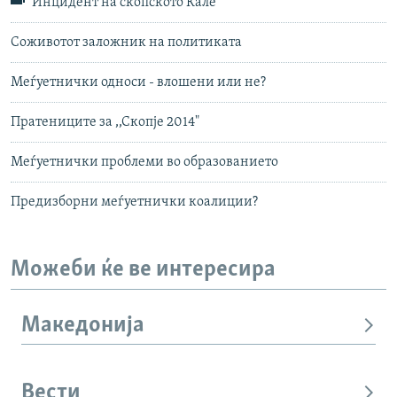
Инцидент на скопското Кале
Соживотот заложник на политиката
Меѓуетнички односи - влошени или не?
Пратениците за ,,Скопје 2014"
Меѓуетнички проблеми во образованието
Предизборни меѓуетнички коалиции?
Можеби ќе ве интересира
Македонија
Вести