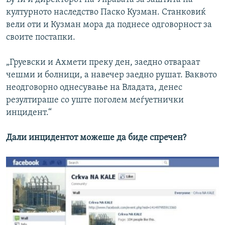
културното наследство Паско Кузман. Станковиќ
вели оти и Кузман мора да поднесе одговорност за
своите постапки.
„Груевски и Ахмети преку ден, заедно отвараат
чешми и болници, а навечер заедно рушат. Ваквото
неодговорно однесување на Владата, денес
резултираше со уште поголем меѓуетнички
инцидент.“
Дали инцидентот можеше да биде спречен?