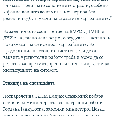
ги имаат подигнато сопствените страсти, особено
кај оние кои што во изминатиот период беа
редовни подбуцнувачи на страстите кај граѓаните.“
Во заедничкото соопштение на ВМРО-ДПМНЕ и
ДУИ е наведено дека остро го осудуваат настанот и
повикуваат на смиреност кај граѓаните. Во
продолжение на соопштението се вели дека
ваквите чуствителни работи треба и може да се
решат само преку отворен политички дијалог и во
институциите на ситемот.
Реакција на опозицијата
Потпаролот на СДСМ Емијан Станковиќ побара
оставки од министерката за внатрешни работи
Гордана Јанкулоска, заменик министерот Џевад
Бучи и директорот на Управата за заштита на