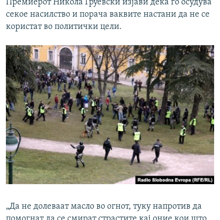
Премиерот Никола Груевски изјави дека го осудува
секое насилство и порача ваквите настани да не се
користат во политички цели.
„Да не долеваат масло во огнот, туку напротив да
помогнат да се смират страстите кај оние кои што