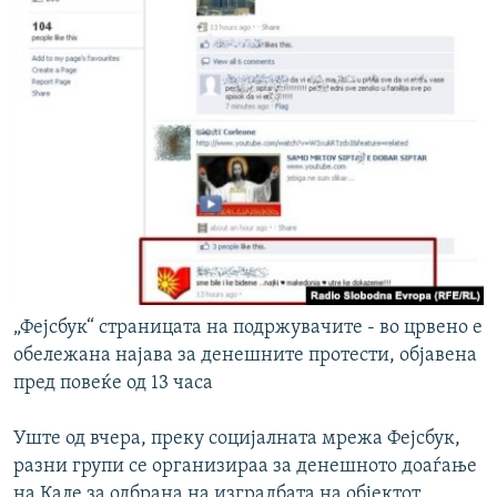
„Фејсбук“ страницата на подржувачите - во црвено е
обележана најава за денешните протести, објавена
пред повеќе од 13 часа
Уште од вчера, преку социјалната мрежа Фејсбук,
разни групи се организираа за денешното доаѓање
на Кале за одбрана на изградбата на објектот.