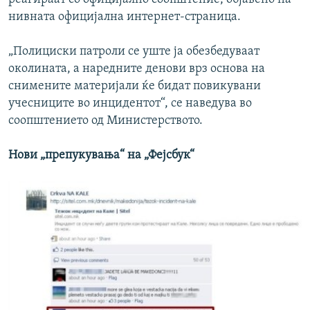
нивната официјална интернет-страница.
„Полициски патроли се уште ја обезбедуваат
околината, а наредните денови врз основа на
снимените материјали ќе бидат повикувани
учесниците во инцидентот“, се наведува во
соопштението од Министерството.
Нови „препукувања“ на „Фејсбук“