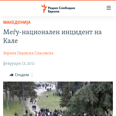
Достапни
линкови
Оди
МАКЕДОНИЈА
на
МАКЕДОНИЈА
Меѓу-национален инцидент на
содржината
СВЕТ
Оди
Кале
ВИЗУЕЛНО
на
главната
Зорана Гаџовска Спасовска
ВЕСТИ
навигација
февруари 13, 2011
ШТО ТРЕБА ДА ЗНАЕТЕ
Премини
на
ПРИЈАВИ СЕ ЗА ЊУЗЛЕТЕР
Сподели
пребарување
ПОДКАСТ ЗОШТО?
СЛЕДЕТЕ НЕ