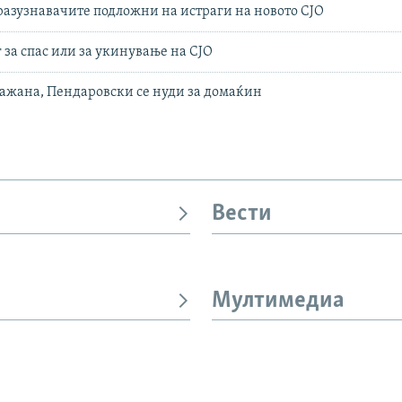
разузнавачите подложни на истраги на новото СЈО
 за спас или за укинување на СЈО
ажана, Пендаровски се нуди за домаќин
Вести
Мултимедиа
И
СЛЕДЕТЕ НЕ