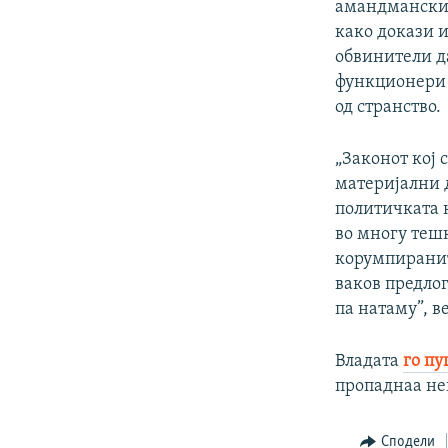
амандмански 
како докази и
обвинители д
функционери 
од странство.
„Законот кој 
материјални 
политичката 
во многу тешк
корумпиранит
ваков предлог
па натаму”, в
Владата
го пу
пропаднаа не
Сподели