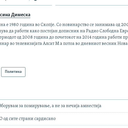
сина Димеска
на е 1980 година во Скопје. Со новинарство се занимава од 20
ува да работи како постојан дописник на Радио Слободна Евро
ериодот од 2008 година до почетокот на 2014 година работи п
нар во телевизијата Алсат М а потоа во дневниот весник Нов
Политика
Зборувам за помирување, а не за нечија амнестија
О од сите страни сардисано