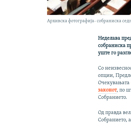
Архивска фотографија- собраниска сед
Неделава пред
собраниска п
уште го разгле
Со неизвесно
опции, Предло
Очекувањата с
законот
, по 
Собранието.
Од правда вел
Собранието, 