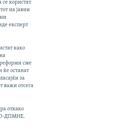
 се користат
тот на јавни
вни
иде експерт
ристат како
 на
 реформи сме
и ќе останат
ласајќи за
т важи отсега
ура откако
МРО-ДПМНЕ.