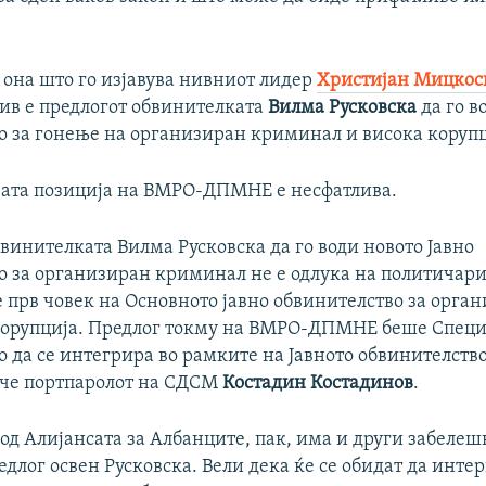
 она што го изјавува нивниот лидер
Христијан Мицкос
ив е предлогот обвинителката
Вилма Русковска
да го в
о за гонење на организиран криминал и висока корупц
ата позиција на ВМРО-ДПМНЕ е несфатлива.
винителката Вилма Русковска да го води новото Јавно
о за организиран криминал не е одлука на политичари
е прв човек на Основното јавно обвинителство за орга
орупција. Предлог токму на ВМРО-ДПМНЕ беше Специј
 да се интегрира во рамките на Јавното обвинителство
ече портпаролот на СДСМ
Костадин Костадинов
.
а
од Алијансата за Албанците,
пак, има и други забелеш
длог освен Русковска. Вели дека ќе се обидат да инте