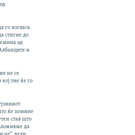
од
а го изгласа
а стигне до
темина од
Албанците и
ие не се
 кој тие ќе го
ејзиниот
 што ќе помине
етен став што
едложивме да
и не”, вели