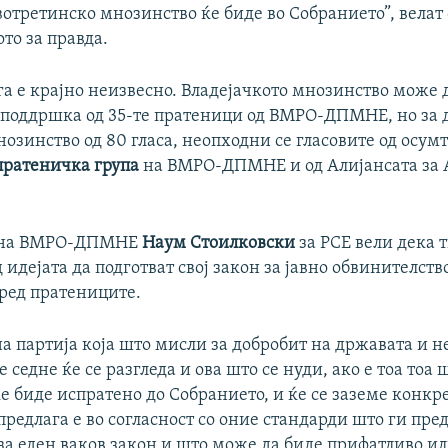
отретинско мнозинство ќе биде во Собранието”, велат 
то за правда.
ега е крајно неизвесно. Владејачкото мнозинство може д
з поддршка од 35-те пратеници од ВМРО-ДПМНЕ, но за д
озинство од 80 гласа, неопходни се гласовите од осум
пратеничка група
на ВМРО-ДПМНЕ и од Алијансата за 
 на ВМРО-ДПМНЕ
Наум Стоилковски
за РСЕ вели дека т
 идејата да подготват свој закон за јавно обвинителство
ред пратениците.
а партија која што мисли за добробит на државата и н
е седне ќе се разгледа и ова што се нуди, ако е тоа тоа
ќе биде испратено до Собранието, и ќе се заземе конкр
 предлага е во согласност со оние стандарди што ги пр
за еден ваков закон и што може да биде прифатливо ил