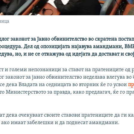
ница
лог законот за Јавно обвинителство во скратена постап
роцедура. Дел од опозицијата најавува амандмани, В
дува, но, и не се откажува од идејата да достават и сво
ст и големи непознаници за ставот на пратениците од
г законот за јавно обвинителство неделава влегува во
е дека Владата на седницата во вторник ќе го усвои
пр
што Министерството за правда, како предлагач, ќе го пр
ат дека очекуваат своите ставови пратениците да ги к
а ако имаат забелешки и да поднесат амандмани.