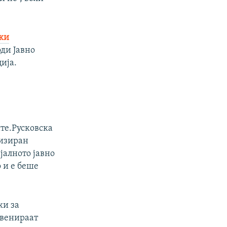
ки
оди Јавно
ија.
те.Русковска
низиран
алното јавно
 и е беше
ки за
рвенираат