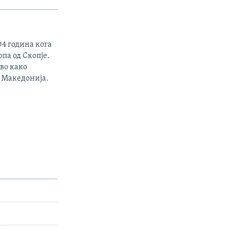
04 година кога
па од Скопје.
рво како
а Македонија.