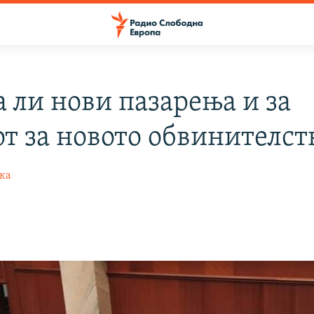
а ли нови пазарења и за
от за новото обвинителст
ка