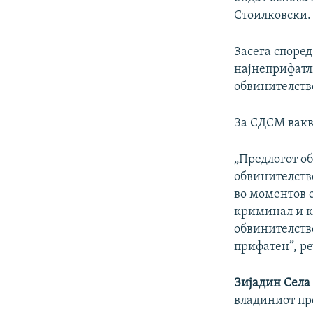
Стоилковски.
Засега според
најнеприфатл
обвинителств
За СДСМ вакв
„Предлогот об
обвинителств
во моментов 
криминал и к
обвинителство
прифатен”, р
Зијадин Сел
владиниот пре