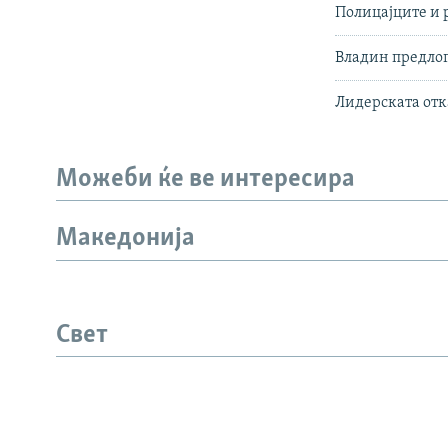
Полицајците и 
Владин предлог
Лидерската отк
Можеби ќе ве интересира
Македонија
СЛЕДЕТЕ НЕ
Свет
РСЕ веб страници
ИНФО СТРАНИЦА
ЛИНКОВ