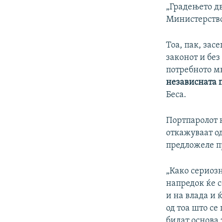
„Градењето дв
Министерство
Тоа, пак, зас
законот и бе
потребното мн
независната 
Беса.
Портпаролот
откажуваат од
предложеле п
„Како сериозн
напредок ќе с
и на влада и 
од тоа што се
бидат основа 