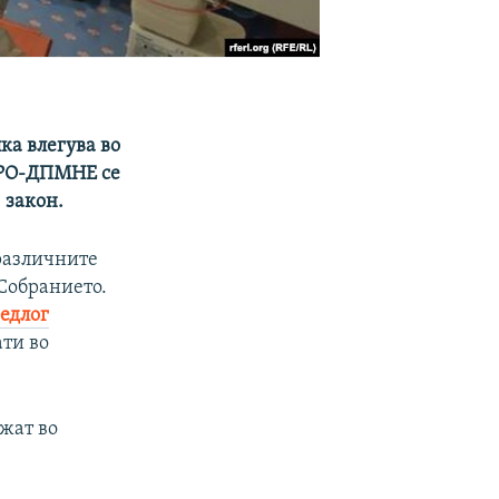
ка влегува во
МРО-ДПМНЕ се
ј закон.
 различните
 Собранието.
едлог
ати во
ажат во