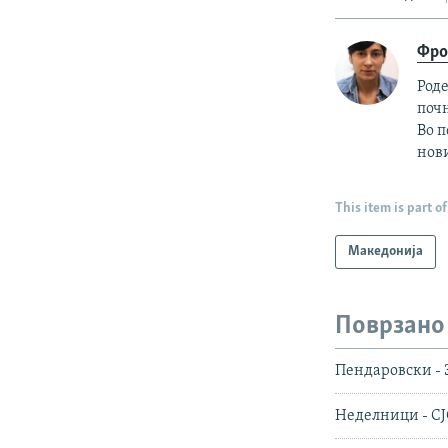
Фро
Роде
почн
Во п
нови
This item is part of
Македонија
Поврзано
Пендаровски - 
Неделници - СЈ