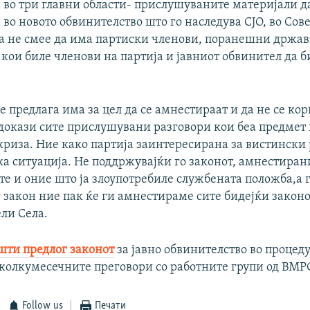
во три главни области- прислушуваните материјали да
 во новото обвинителство што го наследува СЈО, во Сове
а не смее да има партиски членови, поранешни држа
кои биле членови на партија и јавниот обвинител да б
се предлага има за цел да се амнестираат и да не се ко
докази сите прислушувани разговори кои беа предмет
криза. Ние како партија заинтересирана за вистински
а ситуација. Не поддржувајќи го законот, амнестиран
е и оние што ја злоупотребиле службената положба,а г
 закон ние пак ќе ги амнестираме сите бидејќи законо
ели Села.
шти предлог законот
за јавно обвинителство во процед
колкумесечните преговори со работните групи од В
Follow us
Печати