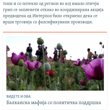
тони и со потекло од регион во кој имало птичји
грип се запленети откако во координирана акција
предводена од Интерпол било откриено дека се
врши трговија со фалсификувани производи.
ВИДЕТЕ И ОВА:
Балканска мафија со политичка поддршка