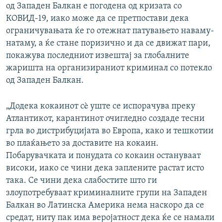
од Западен Балкан е погодена од кризата со
КОВИД-19, иако може да се претпостави дека
ограничувањата ќе го отежнат патувањето наваму-
натаму, а ќе стане поризично и да се движат пари,
покажува последниот извештај за глобалните
жаришта на организираниот криминал со потекло
од Западен Балкан.
„Додека кокаинот сè уште се испорачува преку
Атлантикот, карантинот очигледно создаде тесни
грла во дистрибуцијата во Европа, како и тешкотии
во плаќањето за доставите на кокаин.
Побарувачката и понудата со кокаин остануваат
високи, иако се чини дека заплените растат исто
така. Се чини дека слабостите што ги
злоупотребуваат криминалните групи на Западен
Балкан во Латинска Америка нема наскоро да се
средат, ниту пак има веројатност дека ќе се намали