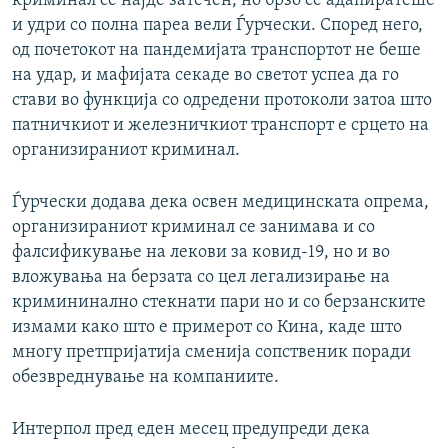
криминал се најде затечен, но брзо се адапиратеше
и удри со полна пареа вели Ѓурчески. Според него,
од почетокот на пандемијата транспортот не беше
на удар, и мафијата секаде во светот успеа да го
стави во функција со одредени протоколи затоа што
патничкиот и железничкиот транспорт е срцето на
организираниот криминал.
Ѓурчески додава дека освен медицинската опрема,
организираниот криминал се занимава и со
фалсификување на лекови за ковид-19, но и во
вложувања на берзата со цел легализирање на
кримининално стекнати пари но и со берзанските
измами како што е примерот со Кина, каде што
многу претпријатија сменија сопственик поради
обезвреднување на компаниите.
Интерпол пред еден месец предупреди дека