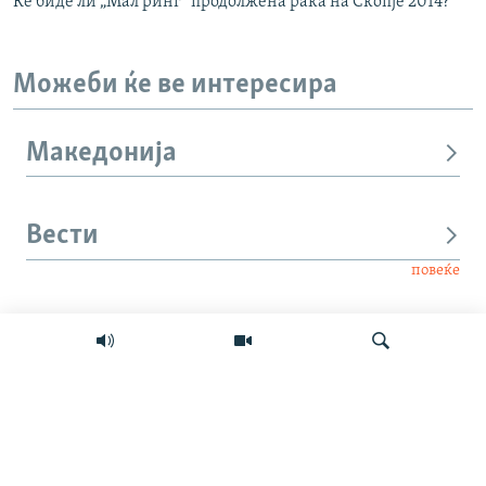
Ќе биде ли „Мал ринг“ продолжена рака на Скопје 2014?
Можеби ќе ве интересира
Македонија
Вести
повеќе
Интервју
Свет
Барај