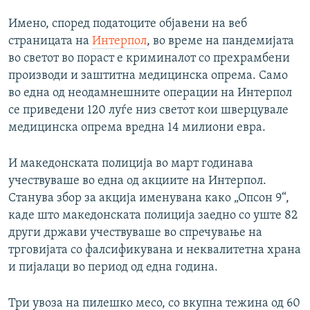
Имено, според податоците објавени на веб
страницата на
Интерпол
, во време на пандемијата
во светот во пораст е криминалот со прехрамбени
производи и заштитна медицинска опрема. Само
во една од неодамнешните операции на Интерпол
се приведени 120 луѓе низ светот кои шверцувале
медицинска опрема вредна 14 милиони евра.
И македонската полиција во март годинава
учествуваше во една од акциите на Интерпол.
Станува збор за акција именувана како „Опсон 9“,
каде што македонската полиција заедно со уште 82
други држави учествуваше во спречување на
трговијата со фалсификувана и неквалитетна храна
и пијалаци во период од една година.
Три увоза на пилешко месо, со вкупна тежина од 60