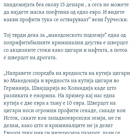
пандемијата беа околу 15 денари , а сега не можете
да најдете маска поефтина од едно евро. И видете
какви профити тука се остваруваат“ вели Ѓурчески.
Тој тврди дека за „македонското подземје“ една од
поприфитабилните криминални дејства е шверцот
со акцизните стоки како цигари и нафтата, а потоа
е шверцот на дрогата.
„Направете споредба на вредноста на кутија цигари
во Македонија и вредноста на кутија цигари во
Германија, Швајцарија во Холандија каде што
разликата е енормна. На пример кај нас една
кутија е две евра а таму е 10 евра. Шверцот на
цигари носи огромни профити секаде, сакаде кон
Исток, сакате кон западноевропски земји, не ги
делам, како што и криминалците не ја делат
Европа туку нив ги интересира пазарот, дали се