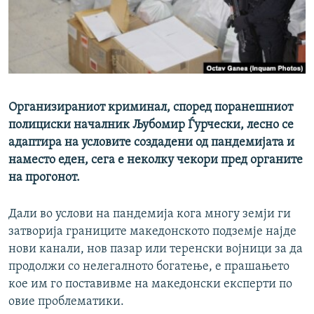
РСЕ веб страници
Организираниот криминал, според поранешниот
полициски началник Љубомир Ѓурчески, лесно се
адаптира на условите создадени од пандемијата и
наместо еден, сега е неколку чекори пред органите
на прогонот.
Дали во услови на пандемија кога многу земји ги
затворија границите македонското подземје најде
нови канали, нов пазар или теренски војници за да
продолжи со нелегалното богатење, е прашањето
кое им го поставивме на македонски експерти по
овие проблематики.