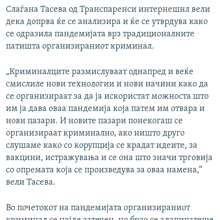
Слаѓана Тасева од Транспаренси интернешнл вели
дека допрва ќе се анализира и ќе се утврдува како
се одразила пандемијата врз традиционалните
патишта организираниот криминал.
„Криминалците размислуваат однапред и веќе
смислиле нови технологии и нови начини како да
се организираат за да ја искористат можноста што
им ја дава оваа пандемија која патем им отвара и
нови пазари. И новите пазари понекогаш се
организираат криминално, ако ништо друго
слушаме како со корупција се крадат идеите, за
вакцини, истражувања и се она што значи трговија
со опремата која се произведува за оваа намена,“
вели Тасева.
Во почетокот на пандемијата организираниот