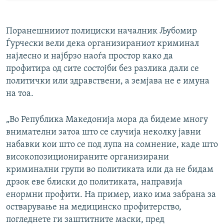
Поранешнииот полициски началник Љубомир
Ѓурчески вели дека организираниот криминал
најлесно и најбрзо наоѓа простор како да
профитира од сите состојби без разлика дали се
политички или здравствени, а земјава не е имуна
на тоа.
„Во Република Македонија мора да бидеме многу
внимателни затоа што се случија неколку јавни
набавки кои што се под лупа на сомнение, каде што
високопозиционираните организирани
криминални групи во политиката или да не бидам
дрзок еве блиски до политиката, направија
енормни профити. На пример, иако има забрана за
остварување на медицинско профитерство,
погледнете ги заштитните маски, пред