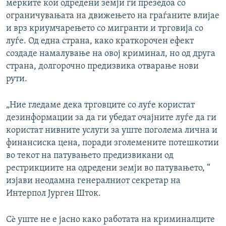
мерките кои одредени земји ги презедоа со
ограничувањата на движењето на граѓаните влијае
и врз криумчарењето со мигранти и трговија со
луѓе. Од една страна, како краткорочен ефект
создаде намалување на овој криминал, но од друга
страна, долгорочно предизвика отварање нови
рути.
„Ние гледаме дека трговците со луѓе користат
дезинформации за да ги убедат очајните луѓе да ги
користат нивните услуги за уште поголема лична и
финансиска цена, поради зголемените потешкотии
во текот на патувањето предизвикани од
рестрикциите на одредени земји во патувањето, “
изјави неодамна генералниот секретар на
Интерпол Јурген Шток.
Сè уште не е јасно како работата на криминалците