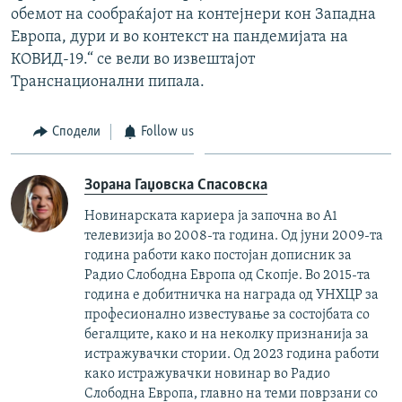
обемот на сообраќајот на контејнери кон Западна
Европа, дури и во контекст на пандемијата на
КОВИД-19.“ се вели во извештајот
Транснационални пипала.
Сподели
Follow us
Зорана Гаџовска Спасовска
Новинарската кариера ја започна во А1
телевизија во 2008-та година. Од јуни 2009-та
година работи како постојан дописник за
Радио Слободна Европа од Скопје. Во 2015-та
година е добитничка на награда од УНХЦР за
професионално известување за состојбата со
бегалците, како и на неколку признанија за
истражувачки стории. Од 2023 година работи
како истражувачки новинар во Радио
Слободна Европа, главно на теми поврзани со