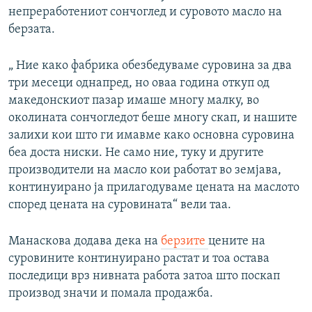
непреработениот сончоглед и суровото масло на
берзата.
„ Ние како фабрика обезбедуваме суровина за два
три месеци однапред, но оваа година откуп од
македонскиот пазар имаше многу малку, во
околината сончогледот беше многу скап, и нашите
залихи кои што ги имавме како основна суровина
беа доста ниски. Не само ние, туку и другите
производители на масло кои работат во земјава,
континуирано ја прилагодуваме цената на маслото
според цената на суровината“ вели таа.
Манаскова додава дека на
берзите
цените на
суровините континуирано растат и тоа остава
последици врз нивната работа затоа што поскап
производ значи и помала продажба.