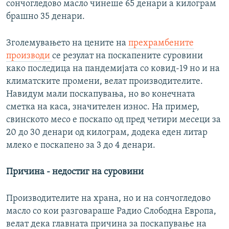
сончогледово масло чинеше 65 денари а килограм
брашно 35 денари.
Зголемувањето на цените на
прехрамбените
производи
се резулат на поскапените суровини
како последица на пандемијата со ковид-19 но и на
климатските промени, велат производителите.
Навидум мали поскапувања, но во конечната
сметка на каса, значителен износ. На пример,
свинското месо е поскапо од пред четири месеци за
20 до 30 денари од килограм, додека еден литар
млеко е поскапено за 3 до 4 денари.
Причина - недостиг на суровини
Производителите на храна, но и на сончогледово
масло со кои разговараше Радио Слободна Европа,
велат дека главната причина за поскапување на