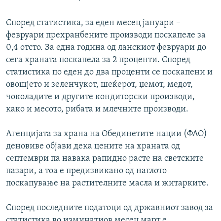
Според статистика, за еден месец јануари –
февруари прехранбените производи поскапеле за
0,4 отсто. За една година од ланскиот февруари до
сега храната поскапела за 2 проценти. Според
статистика по еден до два проценти се поскапени и
овошјето и зеленчукот, шеќерот, џемот, медот,
чоколадите и другите кондиторски производи,
како и месото, рибата и млечните производи.
Агенцијата за храна на Обединетите нации (ФАО)
деновиве објави дека ценитe на храната од
септември па навака рапидно расте на светските
пазари, а тоа е предизвикано од наглото
поскапување на растителните масла и житарките.
Според последните податоци од државниот завод за
статистика во изминатиов месец март е