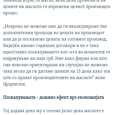
зимница користи масло, вели дека промената на
цените на маслото го изремени целиот производен
процес.
„Искрено не можеме ние да ги вкалкулираме тие
дополнителни трошоци во цената на производот
или да ја поскапеме цената на готовиот производ,
бидејќи имаме годишни договори и не е така
едноставно поскапувањето кое сега во моментов го
издржуваме на наш грб. Ние како фирма кои што
сме извозно ориентирани ни случајно не можеме
така лесно да ги дигаме цените на 15 дена како тоа
што го прават производителите на маслото“ вели
Цуцулески.
Поскапувањата - домино ефект врз економијата
Тој додава дека му е сосема јасно дека маслото е