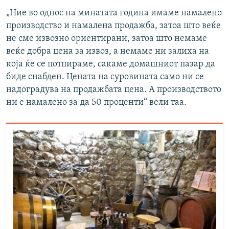
„Ние во однос на минатата година имаме намалено
производство и намалена продажба, затоа што веќе
не сме извозно ориентирани, затоа што немаме
веќе добра цена за извоз, а немаме ни залиха на
која ќе се потпираме, сакаме домашниот пазар да
биде снабден. Цената на суровината само ни се
надоградува на продажбата цена. А производството
ни е намалено за да 50 проценти“ вели таа.