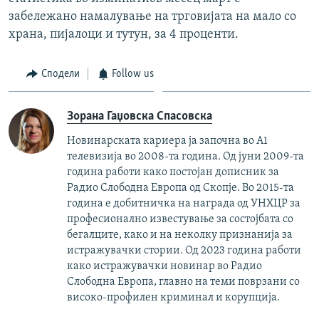
забележано намалување на трговијата на мало со
храна, пијалоци и тутун, за 4 проценти.
Сподели
Follow us
Зорана Гаџовска Спасовска
Новинарската кариера ја започна во А1
телевизија во 2008-та година. Од јуни 2009-та
година работи како постојан дописник за
Радио Слободна Европа од Скопје. Во 2015-та
година е добитничка на награда од УНХЦР за
професионално известување за состојбата со
бегалците, како и на неколку признанија за
истражувачки стории. Од 2023 година работи
како истражувачки новинар во Радио
Слободна Европа, главно на теми поврзани со
високо-профилен криминал и корупција.