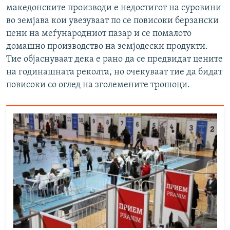
македонските производи е недостигот на суровини
во земјава кои увезуваат по се повисоки берзански
цени на меѓународниот пазар и се помалото
домашно производство на земјодески продукти.
Тие објаснуваат дека е рано да се предвидат цените
на годинашната реколта, но очекуваат тие да бидат
повисоки со оглед на зголемените трошоци.