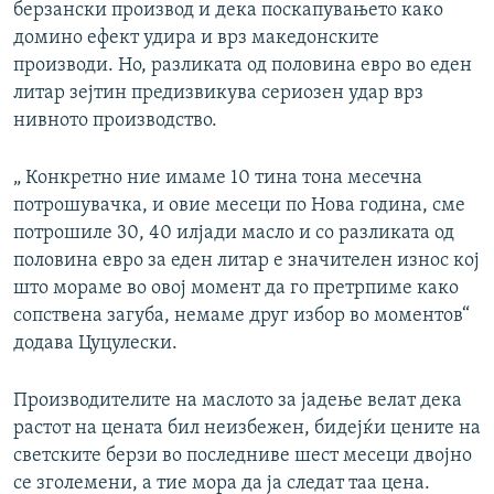
берзански производ и дека поскапувањето како
домино ефект удира и врз македонските
производи. Но, разликата од половина евро во еден
литар зејтин предизвикува сериозен удар врз
нивното производство.
„ Конкретно ние имаме 10 тина тона месечна
потрошувачка, и овие месеци по Нова година, сме
потрошиле 30, 40 илјади масло и со разликата од
половина евро за еден литар е значителен износ кој
што мораме во овој момент да го претрпиме како
сопствена загуба, немаме друг избор во моментов“
додава Цуцулески.
Производителите на маслото за јадење велат дека
растот на цената бил неизбежен, бидејќи цените на
светските берзи во последниве шест месеци двојно
се зголемени, а тие мора да ја следат таа цена.