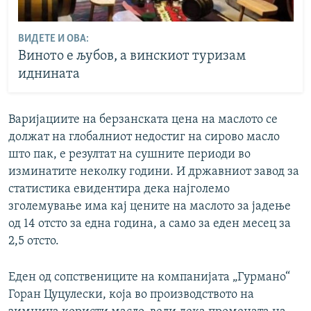
ВИДЕТЕ И ОВА:
Виното е љубов, а винскиот туризам
иднината
Варијациите на берзанската цена на маслото се
должат на глобалниот недостиг на сирово масло
што пак, е резултат на сушните периоди во
изминатите неколку години. И државниот завод за
статистика евидентира дека најголемо
зголемување има кај цените на маслото за јадење
од 14 отсто за една година, а само за еден месец за
2,5 отсто.
Еден од сопствениците на компанијата „Гурмано“
Горан Цуцулески, која во производството на