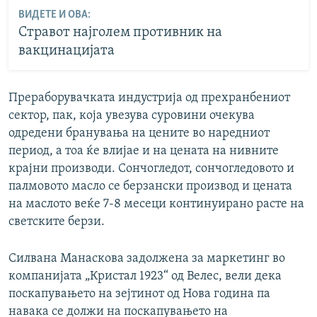
ВИДЕТЕ И ОВА:
Стравот најголем противник на
вакцинацијата
Прераборувачката индустрија од прехранбениот
сектор, пак, која увезува суровини очекува
одредени бранувања на цените во наредниот
период, а тоа ќе влијае и на цената на нивните
крајни производи. Сончогледот, сончогледовото и
палмовото масло се берзански производ и цената
на маслото веќе 7-8 месеци континуирано расте на
светските берзи.
Силвана Манаскова задолжена за маркетинг во
компанијата „Кристал 1923“ од Велес, вели дека
поскапувањето на зејтинот од Нова година па
навака се должи на поскапувањето на