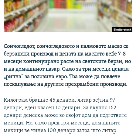
РСЕ веб страници
Сончогледот, сончогледовото и палмовото масло се
берзански производ и цената на маслото веќе 7-8
месеци континуирано расте на светските берзи, но
и на домашниот пазар. Само за три месеци цената
„рипна“ за половина евро. Тоа може да повлече
поскапување на другите прехрамбени производи.
Килограм брашно 45 денари, литар зејтин 97
денари, еден квасец 10 денари. За вкупно 152
денари денеска може во својот дом да подготвите
мекици. Но, само пред три месеци, домашните
мекици ве чинеа 100 денари затоа што литар