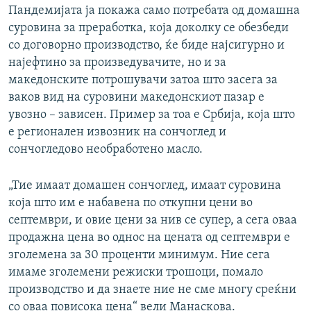
Пандемијата ја покажа само потребата од домашна
суровина за преработка, која доколку се обезбеди
со договорно производство, ќе биде најсигурно и
најефтино за произведувачите, но и за
македонските потрошувачи затоа што засега за
ваков вид на суровини македонскиот пазар е
увозно – зависен. Пример за тоа е Србија, која што
е регионален извозник на сончоглед и
сончогледово необработено масло.
„Тие имаат домашен сончоглед, имаат суровина
која што им е набавена по откупни цени во
септември, и овие цени за нив се супер, а сега оваа
продажна цена во однос на цената од септември е
зголемена за 30 проценти минимум. Ние сега
имаме зголемени режиски трошоци, помало
производство и да знаете ние не сме многу среќни
со оваа повисока цена“ вели Манаскова.