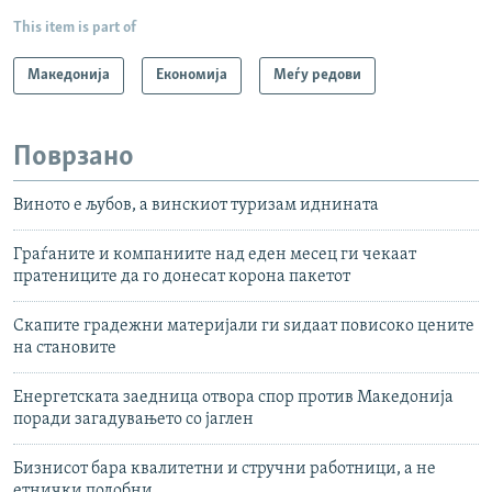
This item is part of
Македонија
Економија
Меѓу редови
Поврзано
Виното е љубов, а винскиот туризам иднината
Граѓаните и компаниите над еден месец ги чекаат
пратениците да го донесат корона пакетот
Скапите градежни материјали ги ѕидаат повисоко цените
на становите
Енергетската заедница отвора спор против Македонија
поради загадувањето со јаглен
Бизнисот бара квалитетни и стручни работници, а не
етнички подобни