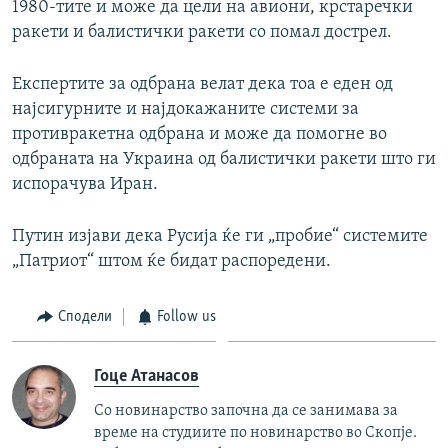
1980-тите и може да цели на авиони, крстаречки
ракети и балистички ракети со помал дострел.
Експертите за одбрана велат дека тоа е еден од
најсигурните и најдокажаните системи за
противракетна одбрана и може да помогне во
одбраната на Украина од балистички ракети што ги
испорачува Иран.
Путин изјави дека Русија ќе ги „пробие“ системите
„Патриот“ штом ќе бидат распоредени.
Сподели
Follow us
Гоце Атанасов
Со новинарство започна да се занимава за
време на студиите по новинарство во Скопје.