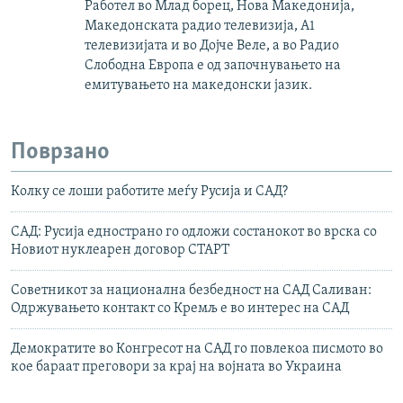
Работел во Млад борец, Нова Македонија,
Македонската радио телевизија, А1
телевизијата и во Дојче Веле, а во Радио
Слободна Европа е од започнувањето на
емитувањето на македонски јазик.
Поврзано
Колку се лоши работите меѓу Русија и САД?
САД: Русија еднострано го одложи состанокот во врска со
Новиот нуклеарен договор СТАРТ
Советникот за национална безбедност на САД Саливан:
Одржувањето контакт со Кремљ е во интерес на САД
Демократите во Конгресот на САД го повлекоа писмото во
кое бараат преговори за крај на војната во Украина