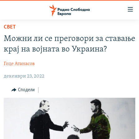
Достапни
линкови
Оди
СВЕТ
на
МАКЕДОНИЈА
Можни ли се преговори за ставање
содржината
СВЕТ
Оди
крај на војната во Украина?
ВИЗУЕЛНО
на
главната
Гоце Атанасов
ВЕСТИ
навигација
декември 23, 2022
ШТО ТРЕБА ДА ЗНАЕТЕ
Премини
на
ПРИЈАВИ СЕ ЗА ЊУЗЛЕТЕР
Сподели
пребарување
ПОДКАСТ ЗОШТО?
СЛЕДЕТЕ НЕ