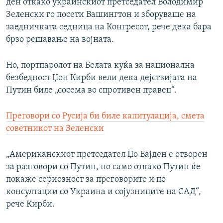
ден откако украинскиот претседател Володимир
Зеленски го посети Вашингтон и зборуваше на
заедничката седница на Конгресот, рече дека бара
брзо решавање на војната.
Но, портпаролот на Белата куќа за национална
безбедност Џон Кирби вели дека дејствијата на
Путин биле „сосема во спротивен правец“.
Преговори со Русија би биле капитулација, смета
советникот на Зеленски
„Американскиот претседател Џо Бајден е отворен
за разговори со Путин, но само откако Путин ќе
покаже сериозност за преговорите и по
консултации со Украина и сојузниците на САД“,
рече Кирби.