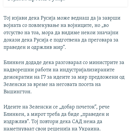
Тој изјави дека Русија може веднаш да ја заврши
војната со повлекување на војниците, но „во
отсуство на тоа, мора да видиме некои значајни
докази дека Русија е подготвена да преговара за
праведен и одржлив мир“.
Блинкен додаде дека разговарал со министрите за
надворешни работи на индустријализираните
демократии на Г7 за идеите за мир предложени од
Зеленски за време на неговата посета на
Вашингтон.
Идеите на Зеленски се „добар почеток“, рече
Блинкен, а мирот треба да биде „праведен и
издржлив“. Тој повтори дека САД нема да
наметнуваат свои решенија на Украина.