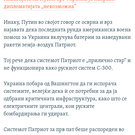
дипломатијата „невозможна“
Инаку, Путин во својот говор се осврна и врз
најавата дека последната рунда американска воена
помош за Украина вклучува батерии за наведувани
ракети земја-воздух Патриот.
Тој рече дека системот Патриот е „прилично стар“ и
не функционира како рускиот систем С-300.
Украина побара од Вашингтон да ги испорача
системите, велејќи дека ѝ се потребни за да ја
одбрани критичната инфраструктура, како што се
електричните централи, кои руските
бомбардирања ги удираат.
Системот Патриот за прв пат беше распореден во