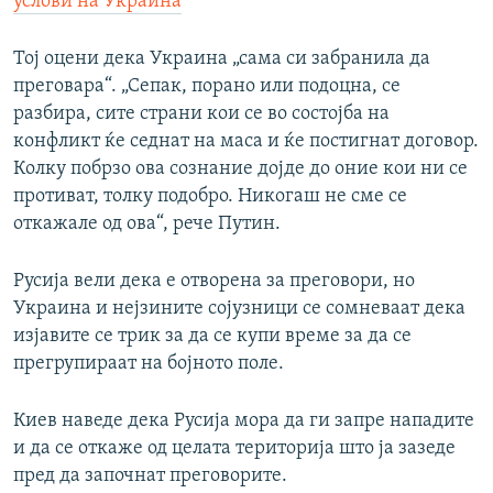
услови на Украина
Тој оцени дека Украина „сама си забранила да
преговара“. „Сепак, порано или подоцна, се
разбира, сите страни кои се во состојба на
конфликт ќе седнат на маса и ќе постигнат договор.
Колку побрзо ова сознание дојде до оние кои ни се
противат, толку подобро. Никогаш не сме се
откажале од ова“, рече Путин.
Русија вели дека е отворена за преговори, но
Украина и нејзините сојузници се сомневаат дека
изјавите се трик за да се купи време за да се
прегрупираат на бојното поле.
Киев наведе дека Русија мора да ги запре нападите
и да се откаже од целата територија што ја зазеде
пред да започнат преговорите.