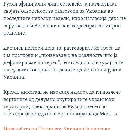
Руски официјални лица се повеќе ја нагласуваат
својата отвореност за разговори за Украина во
последните неколку недели, иако нагласија дека не
веруваат оти Зеленски е заинтересиран за мирно
решение.
Дарчиев повтори дека на разговорите ќе треба да
им претходи и „признавање на реалноста што ја
дефиниравме на терен“, очигледно повикувајќи се
на руската контрола на делови од источна и јужна
Украина.
Кремљ никогаш не изразил намера да ги повлече
војниците од делумно окупираните украински
територии, анектирани од Русија наесен по
псевдореферендумите организирани од Москва.
Инвазијата на Путин врз Украина ја направи