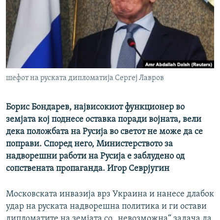
РСЕ веб страници
шефот на руската дипломатија Сергеј Лавров
Борис Бондарев, највисокиот функционер во
земјата кој поднесе оставка поради војната, вели
дека положбата на Русија во светот не може да се
поправи. Според него, Министерството за
надворешни работи на Русија е заблудено од
сопствената пропаганда. Игор Севрјугин
Московската инвазија врз Украина и нанесе длабок
удар на руската надворешна политика и ги остави
дипломатите на земјата со „невозможна“ задача да