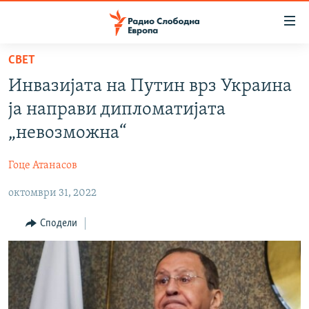
Достапни
линкови
Оди
СВЕТ
на
МАКЕДОНИЈА
Инвазијата на Путин врз Украина
содржината
СВЕТ
Оди
ја направи дипломатијата
ВИЗУЕЛНО
на
„невозможна“
главната
ВЕСТИ
навигација
Гоце Атанасов
ШТО ТРЕБА ДА ЗНАЕТЕ
Премини
на
октомври 31, 2022
ПРИЈАВИ СЕ ЗА ЊУЗЛЕТЕР
пребарување
ПОДКАСТ ЗОШТО?
Сподели
СЛЕДЕТЕ НЕ