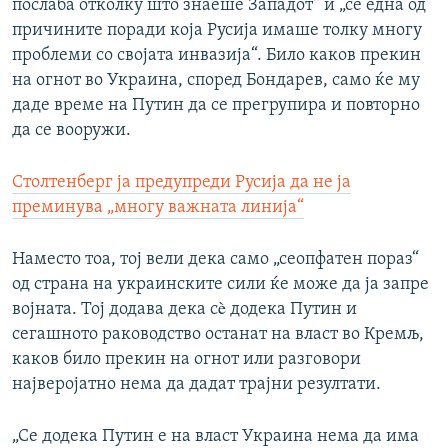
послаба отколку што знаеше Западот“ и „се една од
причините поради која Русија имаше толку многу
проблеми со својата инвазија“. Било каков прекин
на огнот во Украина, според Бондарев, само ќе му
даде време на Путин да се прегрупира и повторно
да се вооружи.
Столтенберг ја предупреди Русија да не ја
преминува „многу важната линија“
Наместо тоа, тој вели дека само „сеопфатен пораз“
од страна на украинските сили ќе може да ја запре
војната. Тој додава дека сè додека Путин и
сегашното раководство останат на власт во Кремљ,
каков било прекин на огнот или разговори
најверојатно нема да дадат трајни резултати.
„Се додека Путин е на власт Украина нема да има