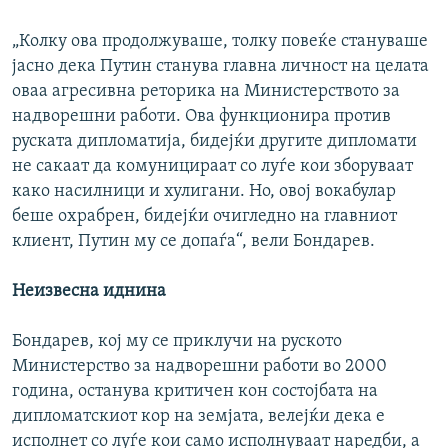
„Колку ова продолжуваше, толку повеќе стануваше
јасно дека Путин станува главна личност на целата
оваа агресивна реторика на Министерството за
надворешни работи. Ова функционира против
руската дипломатија, бидејќи другите дипломати
не сакаат да комуницираат со луѓе кои зборуваат
како насилници и хулигани. Но, овој вокабулар
беше охрабрен, бидејќи очигледно на главниот
клиент, Путин му се допаѓа“, вели Бондарев.
Неизвесна иднина
Бондарев, кој му се приклучи на руското
Министерство за надворешни работи во 2000
година, останува критичен кон состојбата на
дипломатскиот кор на земјата, велејќи дека е
исполнет со луѓе кои само исполнуваат наредби, а