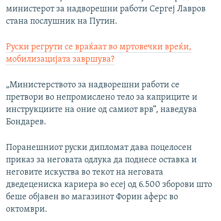
министерот за надворешни работи Сергеј Лавров
стана послушник на Путин.
Руски регрути се враќаат во мртовечки вреќи,
мобилизацијата завршува?
„Министерството за надворешни работи се
претвори во непромислено тело за каприците и
инструкциите на оние од самиот врв“, наведува
Бондарев.
Поранешниот руски дипломат дава поцелосен
приказ за неговата одлука да поднесе оставка и
неговите искуства во текот на неговата
дведецениска кариера во есеј од 6.500 зборови што
беше објавен во магазинот Форин аферс во
октомври.