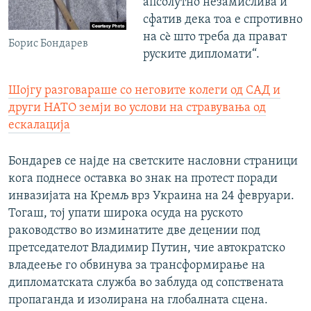
апсолутно незамислива и
сфатив дека тоа е спротивно
на сè што треба да прават
Борис Бондарев
руските дипломати“.
Шојгу разговараше со неговите колеги од САД и
други НАТО земји во услови на стравувања од
ескалација
Бондарев се најде на светските насловни страници
кога поднесе оставка во знак на протест поради
инвазијата на Кремљ врз Украина на 24 февруари.
Тогаш, тој упати широка осуда на руското
раководство во изминатите две децении под
претседателот Владимир Путин, чие автократско
владеење го обвинува за трансформирање на
дипломатската служба во заблуда од сопствената
пропаганда и изолирана на глобалната сцена.