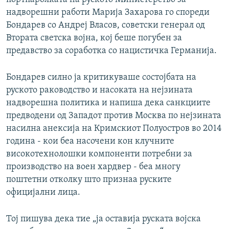
надворешни работи Марија Захарова го спореди
Бондарев со Андреј Власов, советски генерал од
Втората светска војна, кој беше погубен за
предавство за соработка со нацистичка Германија.
Бондарев силно ја критикуваше состојбата на
руското раководство и насоката на нејзината
надворешна политика и напиша дека санкциите
предводени од Западот против Москва по нејзината
насилна анексија на Кримскиот Полуостров во 2014
година - кои беа насочени кон клучните
високотехнолошки компоненти потребни за
производство на воен хардвер - беа многу
поштетни отколку што признаа руските
официјални лица.
Тој пишува дека тие „ја оставија руската војска