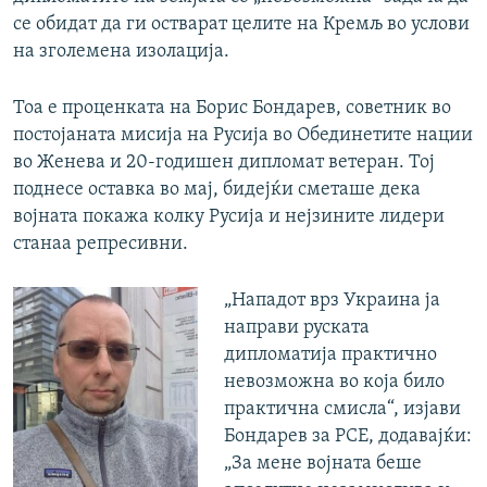
се обидат да ги остварат целите на Кремљ во услови
на зголемена изолација.
Тоа е проценката на Борис Бондарев, советник во
постојаната мисија на Русија во Обединетите нации
во Женева и 20-годишен дипломат ветеран. Тој
поднесе оставка во мај, бидејќи сметаше дека
војната покажа колку Русија и нејзините лидери
станаа репресивни.
„Нападот врз Украина ја
направи руската
дипломатија практично
невозможна во која било
практична смисла“, изјави
Бондарев за РСЕ, додавајќи:
„За мене војната беше