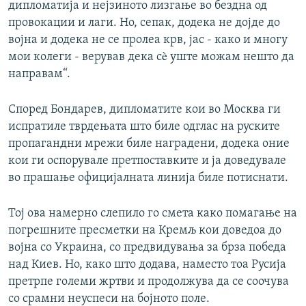
дипломатија и нејзиното лизгање во бездна од
провокации и лаги. Но, сепак, додека не дојде до
војна и додека не се пролеа крв, јас - како и многу
мои колеги - верував дека сè уште можам нешто да
направам“.
Според Бондарев, дипломатите кои во Москва ги
испратиле тврдењата што биле одглас на руските
пропагандни мрежи биле наградени, додека оние
кои ги оспорувале претпоставките и ја доведувале
во прашање официјалната линија биле потиснати.
Тој ова намерно слепило го смета како помагање на
погрешните пресметки на Кремљ кои доведоа до
војна со Украина, со предвидувања за брза победа
над Киев. Но, како што додава, наместо тоа Русија
претрпе големи жртви и продолжува да се соочува
со срамни неуспеси на бојното поле.