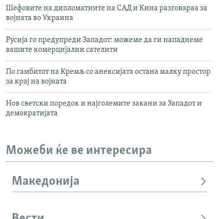
Шефовите на дипломатиите на САД и Кина разговараа за
војната во Украина
Русија го предупреди Западот: можеме да ги нападнеме
вашите комерцијални сателити
По гамбитот на Кремљ со анексијата остана малку простор
за крај на војната
Нов светски поредок и најголемите закани за Западот и
демократијата
Можеби ќе ве интересира
Македонија
Вести