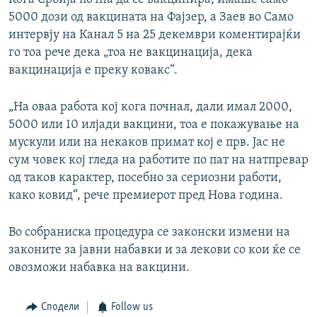
5000 дози од вакцината на Фајзер, а Заев во Само
интервју на Канал 5 на 25 декември коментирајќи
го тоа рече дека „тоа не вакцинација, дека
вакцинација е преку ковакс“.
„На оваа работа кој кога почнал, дали имал 2000,
5000 или 10 илјади вакцини, тоа е покажување на
мускули или на некаков примат кој е прв. Јас не
сум човек кој гледа на работите по пат на натпревар
од таков карактер, посебно за сериозни работи,
како ковид“, рече премиерот пред Нова година.
Во собраниска процедура се законски измени на
законите за јавни набавки и за лекови со кои ќе се
овозможи набавка на вакцини.
Сподели
Follow us