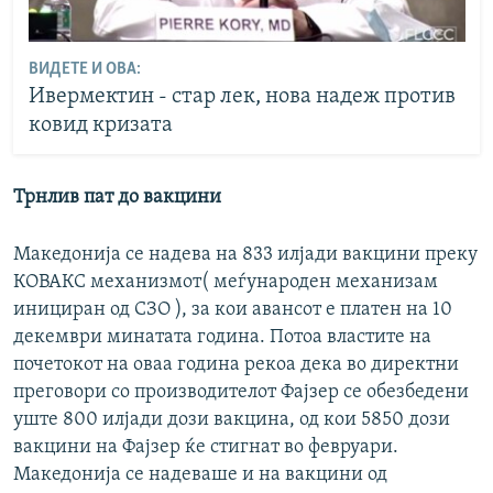
ВИДЕТЕ И ОВА:
Ивермектин - стар лек, нова надеж против
ковид кризата
Трнлив пат до вакцини
Македонија се надева на 833 илјади вакцини преку
КОВАКС механизмот( меѓународен механизам
инициран од СЗО ), за кои авансот е платен на 10
декември минатата година. Потоа властите на
почетокот на оваа година рекоа дека во директни
преговори со производителот Фајзер се обезбедени
уште 800 илјади дози вакцина, од кои 5850 дози
вакцини на Фајзер ќе стигнат во февруари.
Македонија се надеваше и на вакцини од