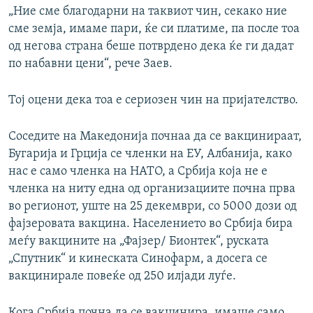
„Ние сме благодарни на таквиот чин, секако ние
сме земја, имаме пари, ќе си платиме, па после тоа
од негова страна беше потврдено дека ќе ги дадат
по набавни цени“, рече Заев.
Тој оцени дека тоа е сериозен чин на пријателство.
Соседите на Македонија почнаа да се вакцинираат,
Бугарија и Грција се членки на ЕУ, Албанија, како
нас е само членка на НАТО, а Србија која не е
членка на ниту една од организациите почна прва
во регионот, уште на 25 декември, со 5000 дози од
фајзеровата вакцина. Населението во Србија бира
меѓу вакцините на „Фајзер/ Бионтек“, руската
„Спутник“ и кинеската Синофарм, а досега се
вакцинирале повеќе од 250 илјади луѓе.
Кога Србија почна да се вакцинира, имаше само