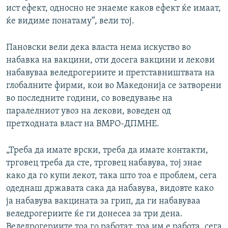
ист ефект, односно не знаеме каков ефект ќе имаат,
ќе видиме понатаму“, вели тој.
Пановски вели дека власта нема искуство во
набавка на вакцини, оти досега вакцини и лекови
набавуваа веледрогериите и претставништвата на
глобалните фирми, кои во Македонија се затворени
во последните години, со воведување на
паралелниот увоз на лекови, воведен од
претходната власт на ВМРО-ДПМНЕ.
„Треба да имате врски, треба да имате контакти,
трговец треба да сте, трговец набавува, тој знае
како да го купи лекот, така што тоа е проблем, сега
одеднаш државата сака да набавува, видовте како
ја набавува вакцината за грип, да ги набавуваа
веледрогериите ќе ги донесеа за три дена.
Веледрогериите тоа го работат, тоа им е работа, сега