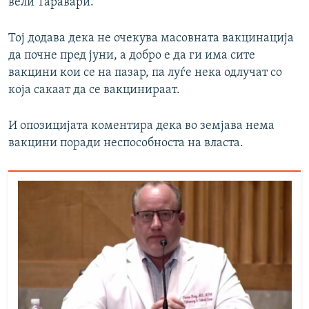
вели Таравари.
Тој додава дека не очекува масовната вакцинација
да почне пред јуни, а добро е да ги има сите
вакцини кои се на пазар, па луѓе нека одлучат со
која сакаат да се вакцинираат.
И опозицијата коментира дека во земјава нема
вакцини поради неспособноста на власта.