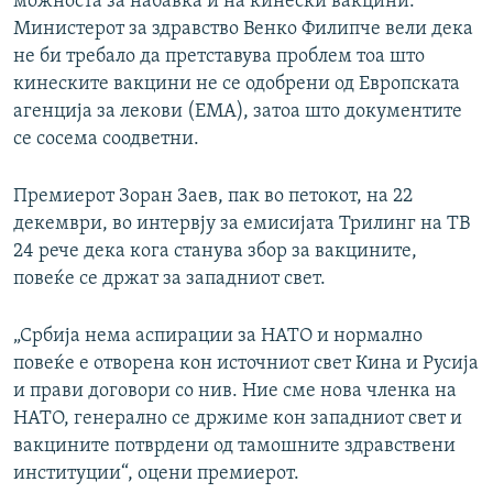
можноста за набавка и на кинески вакцини.
Министерот за здравство Венко Филипче вели дека
не би требало да претставува проблем тоа што
кинеските вакцини не се одобрени од Европската
агенција за лекови (ЕМА), затоа што документите
се сосема соодветни.
Премиерот Зоран Заев, пак во петокот, на 22
декември, во интервју за емисијата Трилинг на ТВ
24 рече дека кога станува збор за вакцините,
повеќе се држaт за западниот свет.
„Србија нема аспирации за НАТО и нормално
повеќе е отворена кон источниот свет Кина и Русија
и прави договори со нив. Ние сме нова членка на
НАТО, генерално се држиме кон западниот свет и
вакцините потврдени од тамошните здравствени
институции“, оцени премиерот.