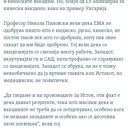
и кинеските вакцини. Но, земји од ЕУ аплицираа за
кинески вакцини, како на пример Унгарија.
Професор Никола Пановски вели дека ЕМА не
одобрува ништо што е индиско, руско, кинеско, не
постои таков лек што го одобрила, ниту пак овие
сакаат да им биде одобрено. Тој вели дека со
пандемијата се сменија многу работи, Западот,
вклучувајќи ги и САД, катастрофално се справуваат
со пандемијата, Западот се обрука, па не е толку
невообичаено да ја вртиме главата кон Истокот, но
медицински, не политички.
„Да гледаме и на производите од Исток, оти факт е
дека даваат резултати, така што мислам дека и
вакцините не треба да се потценуваат, особено кога
ги немаме западните и особено ако се десетина
пати поевтини“, вели тој.