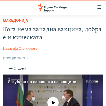
Достапни
линкови
Оди
МАКЕДОНИЈА
на
МАКЕДОНИЈА
Кога нема западна вакцина, добра
содржината
СВЕТ
Оди
е и кинеската
ВИЗУЕЛНО
на
главната
Пелагија Стојанчова
ВЕСТИ
навигација
јануари 26, 2021
ШТО ТРЕБА ДА ЗНАЕТЕ
Премини
на
ПРИЈАВИ СЕ ЗА ЊУЗЛЕТЕР
Сподели
пребарување
ПОДКАСТ ЗОШТО?
Изгубени во набавката на вакцини
СЛЕДЕТЕ НЕ
No media source currently available