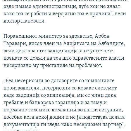
овде имаме административци, луѓе кои не знаат
како тоа се работи и веројатно тоа е причина“, вели
доктор Пановски.
Поранешниот министер за здравство, Арбен
Таравари, висок член на Алијансата на Албанците,
вели дека тоа што вакцинацијата се уште не е
почната се должи на тоа што здравствените власти
несериозно му пристапиле на проблемот.
„Беа несериозни во договорите со компаниите
производители, несериозни со ковакс системот
каде задоцнија со апликација, ми се чини дека
требаше и банкарска гаранција и за таму и
нормално големите компании во вакви ситуации,
посебно кога некој доцни и не ја подготвува целата
документација ги гледа како несериозен партнер“,