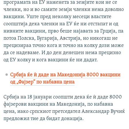
програмата на ЕУ наменета за земјите кои не се
членки, но и во самите земји членки нема доволно
вакцини. Уште пред неколку месеци властите
соопштија дека членки на ЕУ ќе ни отстапат и од
нивните вакцини, прво беше најавата за Грција, па
потоа Полска, Бугарија, Австрија, но никогаш не
прецизираа точно кога и точно на колку дози може
да се надеваме. И до ден денешен нема прецизно
од ЕУ колку и кога вакцини ќе ни дадат.
Србија ќе ѝ даде на Македонија 8000 вакцини
од „Фајзер“ по набавна цена
Србија на 18 јануари соопшти дека ќе ѝ даде 8000
фајзерови вакцини на Македонија, по набавна
цена, иако српскиот претседател Александар Вучиќ
предложил тие да бидат донација.