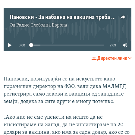
Пановски - За набавка на вакцина треба да си трговец
Од
Радио Слободна Eвропа
No media source currently available
0:00
2:09
Директен линк
Пановски, повикувајќи се на искуството како
поранешен директор на ФЗО, вели дека МАЛМЕД
регистрира само лекови и вакцини од западните
земји, додека за сите други е многу потешко.
„Ако ние не сме уценети на нешто да не
инсистираме на Запад, да не инсистираме на 20
долари за вакцина, ако има за еден долар, ако се со