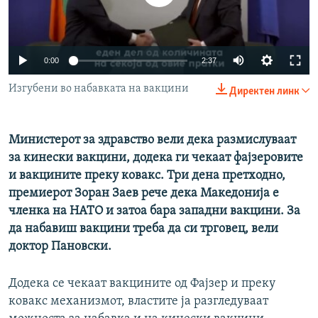
РСЕ веб страници
Auto
0:00
2:37
240p
Изгубени во набавката на вакцини
Директен линк
360p
480p
Министерот за здравство вели дека размислуваат
Auto
240p
360p
480p
за кинески вакцини, додека ги чекаат фајзеровите
720p
и вакцините преку ковакс. Три дена претходно,
720p
1080p
1080p
премиерот Зоран Заев рече дека Македонија е
членка на НАТО и затоа бара западни вакцини. За
да набавиш вакцини треба да си трговец, вели
доктор Пановски.
Додека се чекаат вакцините од Фајзер и преку
ковакс механизмот, властите ја разгледуваат