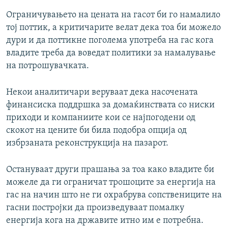
Ограничувањето на цената на гасот би го намалило
тој поттик, а критичарите велат дека тоа би можело
дури и да поттикне поголема употреба на гас кога
владите треба да воведат политики за намалување
на потрошувачката.
Некои аналитичари веруваат дека насочената
финансиска поддршка за домаќинствата со ниски
приходи и компаниите кои се најпогодени од
скокот на цените би била подобра опција од
избрзаната реконструкција на пазарот.
Остануваат други прашања за тоа како владите би
можеле да ги ограничат трошоците за енергија на
гас на начин што не ги охрабрува сопствениците на
гасни постројки да произведуваат помалку
енергија кога на државите итно им е потребна.