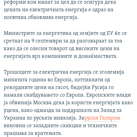
реформи кои имаат за цел да се осигура дека
цената на електричната енергија е одраз на
поевтина обновлива енергија.
Министрите за енергетика од земјите од ЕУ ќе се
сретнат на 9 септември за да разговараат за тоа
како да се олесни товарот од високите цени на
енергијата врз компаниите и домаќинствата.
Трошоците за електрична енергија се зголемија
минатата година во Европа, поттикнати од
рекордните цени на гасот, бидејќи Русија го
намали снабдувањето со Европа. Европските влади
ја обвинија Москва дека ја користи енергијата како
уцена, како одмазда за поддршката на Запад за
Украина по руската инвазија. За
руски Газпром
виновни се западните санкции и техничките
прашања за кратењата.