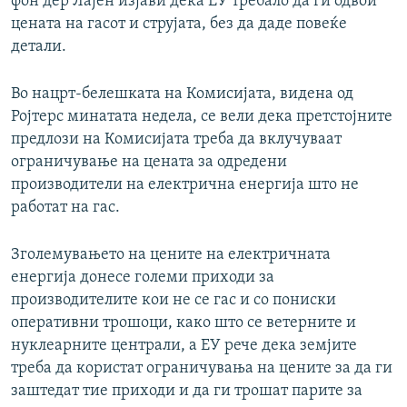
фон дер Лајен изјави дека ЕУ требало да ги одвои
цената на гасот и струјата, без да даде повеќе
детали.
Во нацрт-белешката на Комисијата, видена од
Ројтерс минатата недела, се вели дека претстојните
предлози на Комисијата треба да вклучуваат
ограничување на цената за одредени
производители на електрична енергија што не
работат на гас.
Зголемувањето на цените на електричната
енергија донесе големи приходи за
производителите кои не се гас и со пониски
оперативни трошоци, како што се ветерните и
нуклеарните централи, а ЕУ рече дека земјите
треба да користат ограничувања на цените за да ги
заштедат тие приходи и да ги трошат парите за