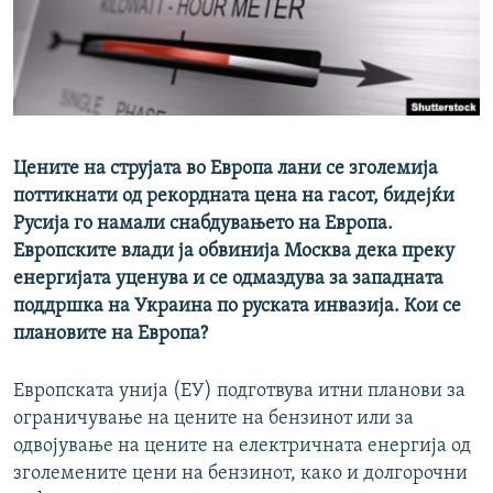
РСЕ веб страници
Цените на струјата во Европа лани се зголемија
поттикнати од рекордната цена на гасот, бидејќи
Русија го намали снабдувањето на Европа.
Европските влади ја обвинија Москва дека преку
енергијата уценува и се одмаздува за западната
поддршка на Украина по руската инвазија. Кои се
плановите на Европа?
Европската унија (ЕУ) подготвува итни планови за
ограничување на цените на бензинот или за
одвојување на цените на електричната енергија од
зголемените цени на бензинот, како и долгорочни