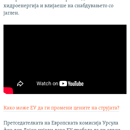
хидроенергија и влијаеше на снабдувањето со
јаглен.
Како може ЕУ да ги промени цените на струјата?
Претседателката на Европската комисија Урсула