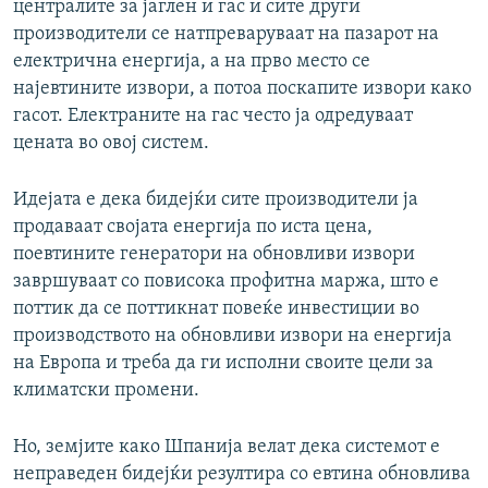
централите за јаглен и гас и сите други
производители се натпреваруваат на пазарот на
електрична енергија, а на прво место се
најевтините извори, а потоа поскапите извори како
гасот. Електраните на гас често ја одредуваат
цената во овој систем.
Идејата е дека бидејќи сите производители ја
продаваат својата енергија по иста цена,
поевтините генератори на обновливи извори
завршуваат со повисока профитна маржа, што е
поттик да се поттикнат повеќе инвестиции во
производството на обновливи извори на енергија
на Европа и треба да ги исполни своите цели за
климатски промени.
Но, земјите како Шпанија велат дека системот е
неправеден бидејќи резултира со евтина обновлива