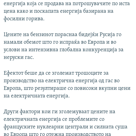
енергија која се продава на потрошувачите по иста
цена како и поскапата енергија базирана на
фосилни горива.
Цените на бензинот пораснаа бидејќи Русија го
намали обемот што го испраќа во Европа и во
услови на интензивна глобална конкуренција за
неруски гас.
Ефектот беше да се зголемат трошоците за
производство на електрична енергија од гас во
Европа, што резултираше со повисоки вкупни цени
на електричната енергија.
Други фактори кои ги зголемуваат цените на
електричната енергија се проблемите со
француските нуклеарни централи и силната суша
во Европа што го отежна производството на