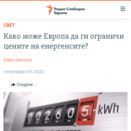
Достапни
линкови
Оди
СВЕТ
на
МАКЕДОНИЈА
Како може Европа да ги ограничи
содржината
СВЕТ
Оди
цените на енергенсите?
ВИЗУЕЛНО
на
главната
Емил Златков
ВЕСТИ
навигација
септември 07, 2022
ШТО ТРЕБА ДА ЗНАЕТЕ
Премини
на
ПРИЈАВИ СЕ ЗА ЊУЗЛЕТЕР
Сподели
пребарување
ПОДКАСТ ЗОШТО?
СЛЕДЕТЕ НЕ