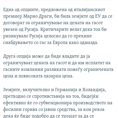
Една од опциите, предложена од италијанскиот
премиер Марио Драги, би била земјите од ЕУ да се
договорат за ограничување на цената на гасот
увезен од Русија. Критичарите велат дека тоа би
ризикувало Русија целосно да го прекине
снабдувањето со гас за Европа како одмазда.
Друга опција може да биде владите да ја
ограничуваат цената на гасот и да им исплатат на
гасните компании разликата помеѓу ограничената
цена и повисоката пазарна цена.
Земјите, вклучително и Германија и Холандија,
претходно се спротивставија на тоа, бидејќи
ефективно ќе го субвенционира производството на
фосилни горива со јавни средства, за кои рекоа
дека ќе биде подобро да се трошат за да се