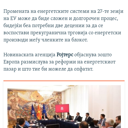
Промената на енергетските системи на 27-те земји
на ЕУ може да биде сложен и долгорочен процес,
бидејќи беа потребни две децении за да се
воспостави прекугранична трговија со енергетски
производи меѓу членките на блокот.
Новинаската агенција
Ројтерс
објаснува зошто
Европа размислува за реформи на енергетскиот
пазар и што тие би можеле да опфатат.