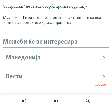
Со „трошки“ не се води борба против корупција
Муареми - Ги вадиме незаконските активности од под
тепих, па нормално е да има прашина
Можеби ќе ве интересира
Македонија
Вести
повеќе
Интервју