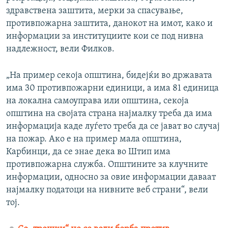
здравствена заштита, мерки за спасување,
противпожарна заштита, данокот на имот, како и
информации за институциите кои се под нивна
надлежност, вели Филков.
„На пример секоја општина, бидејќи во државата
има 30 противпожарни единици, а има 81 единица
на локална самоуправа или општина, секоја
општина на својата страна најмалку треба да има
информација каде луѓето треба да се јават во случај
на пожар. Ако е на пример мала општина,
Карбинци, да се знае дека во Штип има
противпожарна служба. Општините за клучните
информации, односно за овие информации даваат
најмалку податоци на нивните веб страни“, вели
тој.