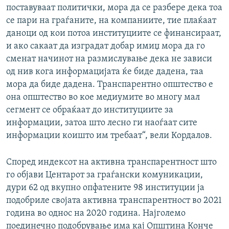
поставуваат политички, мора да се разбере дека тоа
се пари на граѓаните, на компаниите, тие плаќаат
даноци од кои потоа институциите се финансираат,
и ако сакаат да изградат добар имиџ мора да го
сменат начинот на размислување дека не зависи
од нив кога информацијата ќе биде дадена, таа
мора да биде дадена. Транспарентно општество е
она општество во кое медиумите во многу мал
сегмент се обраќаат до институциите за
информации, затоа што лесно ги наоѓаат сите
информации коишто им требаат“, вели Кордалов.
Според индексот на активна транспарентност што
го објави Центарот за граѓански комуникации,
дури 62 од вкупно опфатените 98 институции ја
подобриле својата активна транспарентност во 2021
година во однос на 2020 година. Најголемо
поединечно подобрување има кај Општина Конче