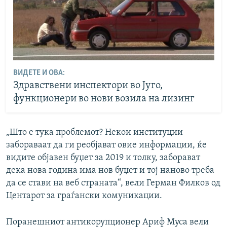
ВИДЕТЕ И ОВА:
Здравствени инспектори во Југо,
функционери во нови возила на лизинг
„Што е тука проблемот? Некои институции
забораваат да ги реобјават овие информации, ќе
видите објавен буџет за 2019 и толку, заборават
дека нова година има нов буџет и тој наново треба
да се стави на веб страната“, вели Герман Филков од
Центарот за граѓански комуникации.
Поранешниот антикорупционер Ариф Муса вели