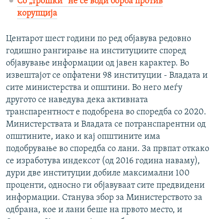
Со „трошки“ не се води борба против
корупција
Центарот шест години по ред објавува редовно
годишно рангирање на институциите според
објавување информации од јавен карактер. Во
извештајот се опфатени 98 институции - Владата и
сите министерства и општини. Во него меѓу
другото се наведува дека активната
транспарентност е подобрена во споредба со 2020.
Министерствата и Владата се потранспарентни од
општините, иако и кај општините има
подобрување во споредба со лани. За првпат откако
се изработува индексот (од 2016 година наваму),
дури две институции добиле максимални 100
проценти, односно ги објавуваат сите предвидени
информации. Станува збор за Министерството за
одбрана, кое и лани беше на првото место, и