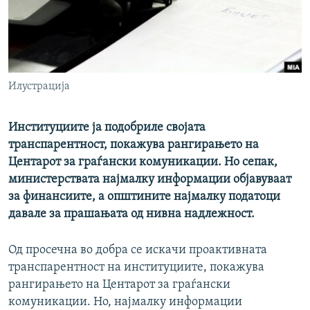
РСЕ веб страници
Илустрација
Институциите ја подобриле својата
транспарентност, покажува рангирањето на
Центарот за граѓански комуникации. Но сепак,
министерствата најмалку информации објавуваат
за финансиите, а општините најмалку податоци
давале за прашањата од нивна надлежност.
Од просечна во добра се искачи проактивната
транспарентност на институциите, покажува
рангирањето на Центарот за граѓански
комуникации. Но, најмалку информации