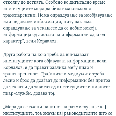
отколку до петката. Особено во дигитално време
институциите мора да бидат максимално
транспарентни. Нема оправдување за необјавување
или недавање информации, ниту пак има
оправдување за чекањето да се добие некоја
информација од листата на информации од јавен
карактер“, вели Кордалов.
Друга работа на која треба да внимаваат
институциите кога објавуваат информации, вели
Кордалов, е да прават разлика меѓу пиар и
транспарентност. Граѓаните и медиумите треба
лесно и брзо да доаѓаат до информации без притоа
да чекаат и да зависат од институциите и нивните
пиар-служби, додава тој.
„Мора да се смени начинот на размислување кај
институциите, тоа значи кај раководителите што се