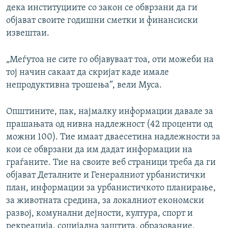
дека институциите со закон се обврзани да ги
објават своите годишни сметки и финансиски
извештаи.
„Меѓутоа не сите го објавуваат тоа, оти можеби на
тој начин сакаат да скријат каде имале
непродуктивна трошења“, вели Муса.
Општините, пак, најмалку информации давале за
прашањата од нивна надлежност (42 проценти од
можни 100). Тие имаат дваесетина надлежности за
кои се обврзани да им дадат информации на
граѓаните. Тие на своите веб страници треба да ги
објават Деталните и Генералниот урбанистички
план, информации за урбанистичкото планирање,
за животната средина, за локалниот економски
развој, комунални дејности, култура, спорт и
рекреација, социјална заштита, образование,