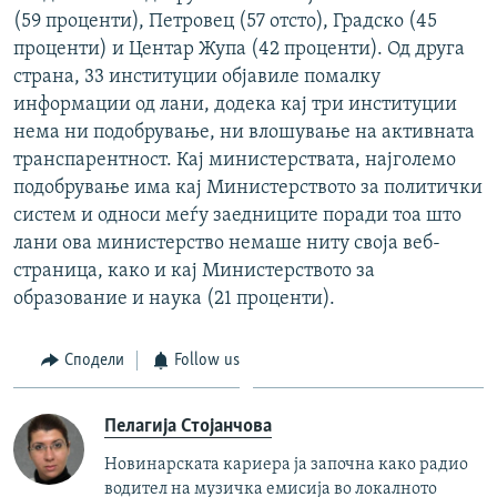
(59 проценти), Петровец (57 отсто), Градско (45
проценти) и Центар Жупа (42 проценти). Од друга
страна, 33 институции објавиле помалку
информации од лани, додека кај три институции
нема ни подобрување, ни влошување на активната
транспарентност. Кај министерствата, најголемо
подобрување има кај Министерството за политички
систем и односи меѓу заедниците поради тоа што
лани ова министерство немаше ниту своја веб-
страница, како и кај Министерството за
образование и наука (21 проценти).
Сподели
Follow us
Пелагија Стојанчова
Новинарската кариера ја започна како радио
водител на музичка емисија во локалното