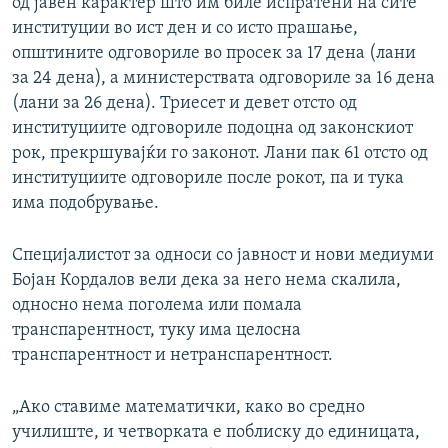
од јавен карактер што им биле испратени на сите
институции во ист ден и со исто прашање,
општините одговориле во просек за 17 дена (лани
за 24 дена), а министерствата одговориле за 16 дена
(лани за 26 дена). Триесет и девет отсто од
институциите одговориле подоцна од законскиот
рок, прекршувајќи го законот. Лани пак 61 отсто од
институциите одговориле после рокот, па и тука
има подобрување.
Специјалистот за односи со јавност и нови медиуми
Бојан Кордалов вели дека за него нема скалила,
односно нема поголема или помала
транспарентност, туку има целосна
транспарентност и нетранспарентност.
„Ако ставиме математички, како во средно
училиште, и четворката е поблиску до единицата,