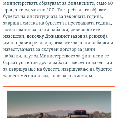
министерствата објавуваат за финансиите, само 60
проценти од можни 100. Тие треба да го објават
буџетот на институцијата за тековната година,
завршна сметка на буџетот за претходната година,
потоа планот за јавни набавки, ревизорските
извештаи, доколку Државниот завод за ревизија
им направил ревизија, огласите за јавни набавки и
известувањата за склучен договор за јавни
набавки, плус од Министерството за финансии се
бараат уште три други работи – месечни извештаи
за извршување на буџетот, извршување на буџетот
за шест месеци и податоци за јавниот долг.