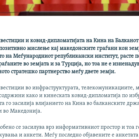
вестиции и ковид-дипломатијата на Кина на Балканот
 позитивно мислење кај македонските граѓани кон земј
о на Меѓународниот републикански институт, расте п
аѓаните во земјата и за Турција, но тоа не е изненад
ото стратешко партнерство меѓу двете земји.
вестиции во инфраструктурата, телекомуникациите, 
содржини како и кинеската ковид-дипломатија по из
а го засилија влијанието на Кина во балканските држ
и во Македонија.
обено се засилува врз информативниот простор и тоа 
жувања и анкети. Меѓу последно објавените е анкетата