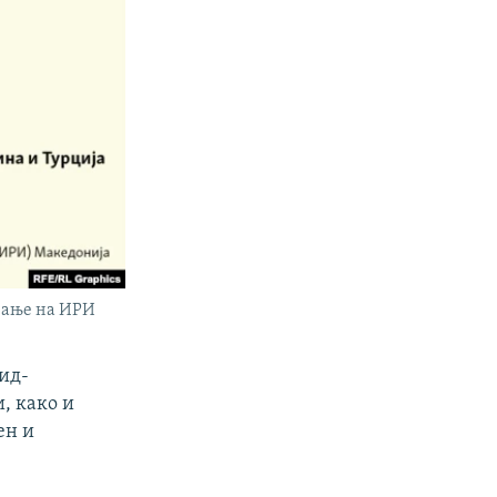
ување на ИРИ
вид-
, како и
ен и