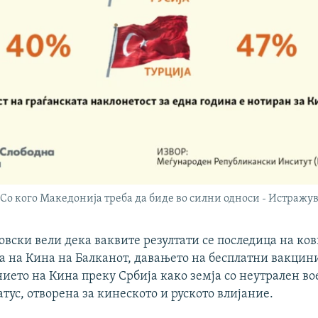
Со кого Македонија треба да биде во силни односи - Истраж
вски вели дека ваквите резултати се последица на ко
а на Кина на Балканот, давањето на бесплатни вакцини
ието на Кина преку Србија како земја со неутрален во
тус, отворена за кинеското и руското влијание.