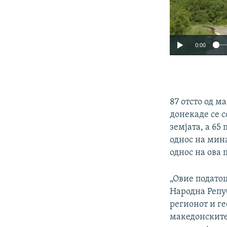
0:00
87 отсто од м
донекаде се с
земјата, а 65
однос на мина
однос на ова 
„Овие подато
Народна Репу
регионот и ге
македонските