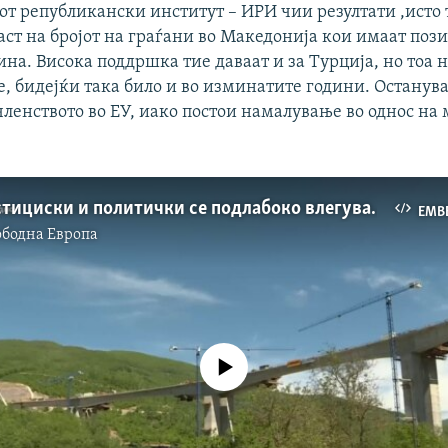
т републикански институт – ИРИ чии резултати ,исто 
аст на бројот на граѓани во Македонија кои имаат поз
на. Висока поддршка тие даваат и за Турција, но тоа н
, бидејќи така било и во изминатите години. Останува
ленството во ЕУ, иако постои намалување во однос на
Кина инвестициски и политички се подлабоко влегува во Европа
EMB
ободна Eвропа
No media source currently available