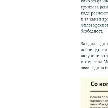
како земја чл
грижи за јав
каде регионот
и за какви вр
Филозофскиот 
безбедност.
За една годин
добри односи 
вклучени во а
интерес на Ма
оваа година б