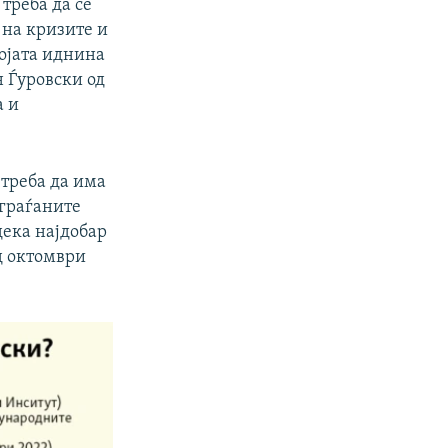
треба да се
 на кризите и
војата иднина
н Ѓуровски од
а и
 треба да има
 граѓаните
дека најдобар
д октомври