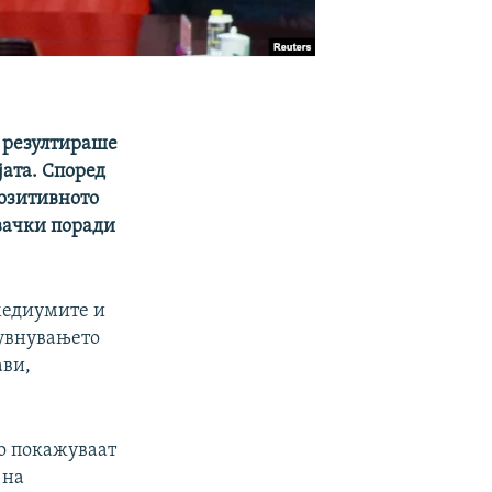
 резултираше
ата. Според
озитивното
увачки поради
медиумите и
бувнувањето
ави,
го покажуваат
 на