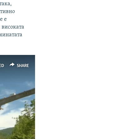
така,
итивно
е е
 високата
 минатата
ED
SHARE