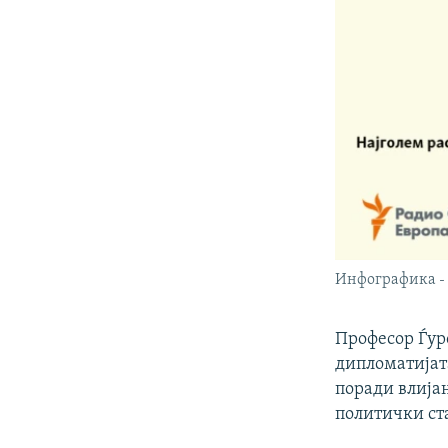
Инфографика - 
Професор Ѓуро
дипломатијат
поради влијан
политички ста