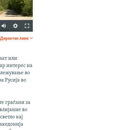
Директен линк
SHARE
аат или
бар интерес на
големување во
а Русија во
px
width
е граѓани за
влијание во
светло кај
Македонија