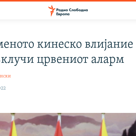
меното кинеско влијание
 вклучи црвениот аларм
ински
022