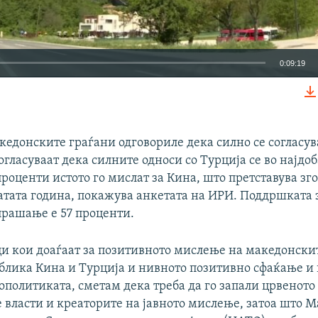
0:09:19
EMBED
акедонските граѓани одговориле дека силно се согласув
огласуваат дека силните односи со Турција се во најдо
 проценти истото го мислат за Кина, што претставува з
тата година, покажува анкетата на ИРИ. Поддршката з
прашање е 57 проценти.
ци кои доаѓаат за позитивното мислење на македонскит
блика Кина и Турција и нивното позитивно сфаќање и 
ополитиката, сметам дека треба да го запали црвеното 
 власти и креаторите на јавното мислење, затоа што 