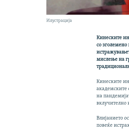
Илустрација
Кинеските ин
со зголемено
истражувањет
мислење на гр
традиционалн
Кинеските ин
академските 
на пандемијат
вклучително 
Влијанието ос
повеќе истра