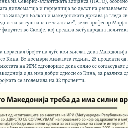
енка на Северно-атлантската алијанса (НАТО), особено 
ната дипломатија и перцепција во делот на решавањето
 на Западен Балкан и македонската држава ја гледа с
едности во суштина се залагаме“, вели професор Марја
факултет во Скопје, кој предава меѓународна политик
а пораснал бројот на луѓе кои мислат дека Македонија
со Кина. Во ноември минатата година, 25 проценти од
нкетата на ИРИ одговориле дека силно се согласуваат 
кедонија е да има добри односи со Кина, за разлика о
ројката се зголемила на 32 проценти.