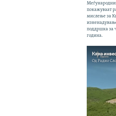
Меѓународнио
покажуваат р
мислење за Ки
изненадување
поддршка за ч
година.
Од
Радио Сл