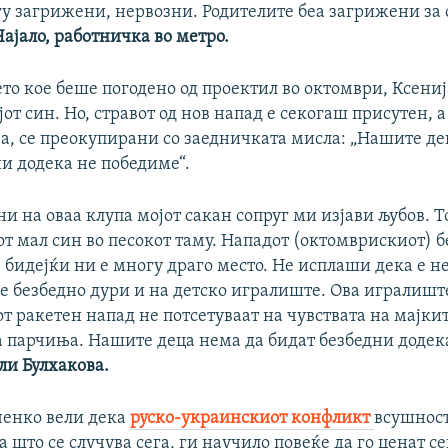
у загрижени, нервозни. Родителите беа загрижени за с
ајало, работничка во метро.
то кое беше погодено од проектил во октомври, Ксениј
ојот син. Но, стравот од нов напад е секогаш присутен,
еа, се преокупирани со заедничката мисла: „Нашите де
и додека не победиме“.
ни на оваа клупа мојот сакан сопруг ми изјави љубов. То
от мал син во песокот таму. Нападот (октомврискиот) 
 бидејќи ни е многу драго место. Не исплаши дека е 
ме безбедно дури и на детско игралиште. Ова игралишт
 ракетен напад не потсетуваат на чувствата на мајкит
а парчиња. Нашите деца нема да бидат безбедни додек
ли Булхакова.
енко вели дека
руско-украинскиот конфликт
всушност
оа што се случува сега, ги научило повеќе да го ценат с