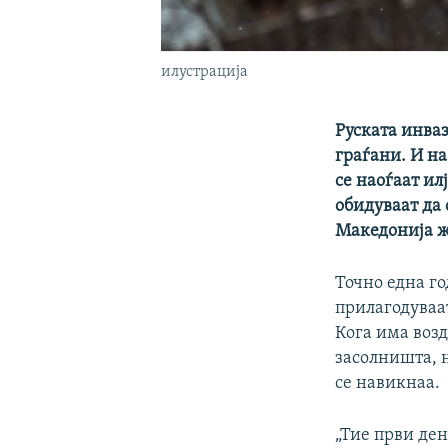
илустрација
Руската инва
граѓани. И на
се наоѓаат и
обидуваат да 
Македонија ж
Точно една го
прилагодуваат
Кога има возд
засолништа, н
се навикнаа.
„Тие први ден