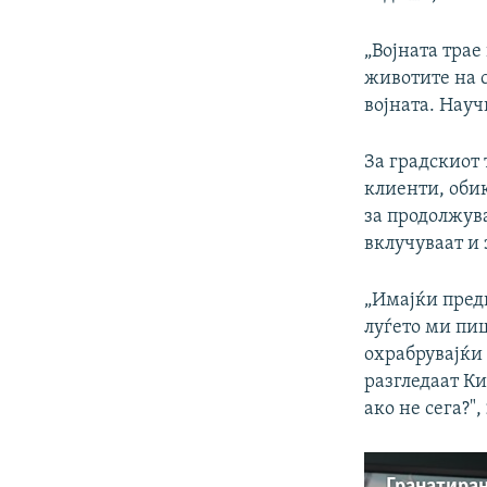
„Војната трае
животите на с
војната. Нау
За градскиот
клиенти, обик
за продолжув
вклучуваат и 
„Имајќи предв
луѓето ми пиш
охрабрувајќи 
разгледаат Ки
ако не сега?",