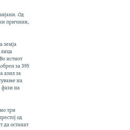
авјани. Од
рни причини,
а земја
0 лица
Во истиот
обрен за 395
а азил за
есување на
е фази на
амо три
престој од
т да останат