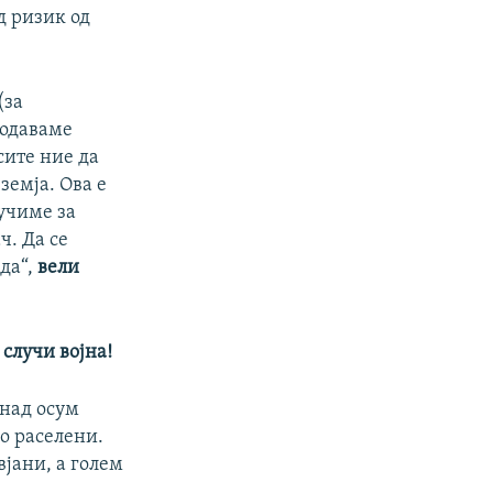
д ризик од
720p
1080p
(за
родаваме
px
width
сите ние да
земја. Ова е
лучиме за
ч. Да се
да“,
вели
 случи војна
!
 над осум
о раселени.
вјани, а голем