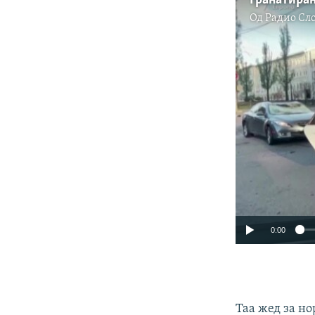
Од
Радио Сл
0:00
Таа жед за но