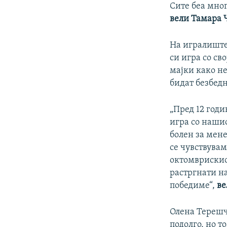
Сите беа мног
вели Тамара Ч
На игралиште
си игра со св
мајки како н
бидат безбедн
„Пред 12 годи
игра со наши
болен за мене
се чувствува
октомврискиот
растргнати н
победиме“,
ве
Олена Терешч
подолго, но т