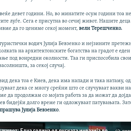
 веќе девет години. Но, во минатите осум години тоа н
ите луѓе. Сега е присутна во сечиј живот. Нашите деца
чивме да го цениме секој момент,
вели Терешченко.
 туристички водич Јулија Бевзенко и нејзините прете
олката на архитектонските богатства на градот е еден
ање под вонредни околности. Таа ги приспособила свои
засолништа, за секој случај.
ид дека тоа е Киев, дека има напади и така натаму, о
уваат дека се многу среќни што се случуваат вакви н
ме да продолжам со мојата работа за да можат да дојда
ев бидејќи долго време ги одложуваат патувањата. Зато
прашува Јулија Бевзенко
.
Гранатиран живот: Една година од руската инвазија во Украина