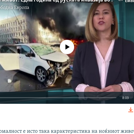
EMB
ободна Eвропа
No media source currently available
8:03
EMBED
рмалност е исто така карактеристика на ноќниот живот