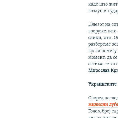
каде што жит
воздушен удар
„Влезот на с
вооружените 
слики, итн. О
разбереме зо
врска помеѓу 
момент, да се
сетиме се как
Мирослав Кри
Украинските 
Според после
милиони луѓе
Голем број ев
дел од нив се