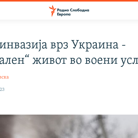
инвазија врз Украина -
ален“ живот во воени ус
вска
023