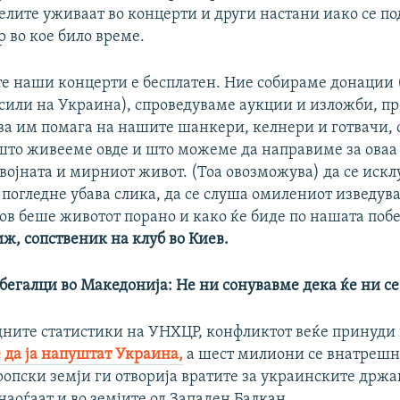
елите уживаат во концерти и други настани иако се по
 во кое било време.
Auto
240p
360p
480p
ите наши концерти е бесплатен. Ние собираме донации 
720p
1080p
сили на Украина), спроведуваме аукции и изложби, п
ва им помага на нашите шанкери, келнери и готвачи, 
што живееме овде и што можеме да направиме за оваа 
војната и мирниот живот. (Тоа овозможува) да се иск
 погледне убава слика, да се слуша омилениот изведува
ов беше животот порано и како ќе биде по нашата побе
ж, сопственик на клуб во Киев.
бегалци во Македонија:
Не ни сонувавме дека ќе ни се
дните статистики на УНХЦР, конфликтот веќе принуди
 да ја напуштат Украина,
а шест милиони се внатрешн
ропски земји ги отворија вратите за украинските држа
 наоѓаат и во земјите од Западен Балкан.