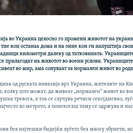
зија во Украина целосно го промени животот на украи
 тие кои останаа дома и на оние кои ги напуштија сво
лјадници километри далеку од татковината. Украинците
се прилагодат на животот во воени услови. Украинците
ивеат во мир, ама сонуваат за нормален живот во род
дина од руската инвазија врз Украина, жителите на Ки
, колку што можат, да живеат „нормален“ живот во во
ушна тревога, а тоа се случува речиси секојдневно, луѓ
ајчесто во метрото, а понекогаш таму се одржува и нас
ови беа најтешки бидејќи луѓето беа многу збунети, 