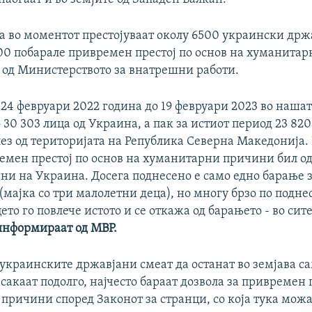
а во моментот престојуваат околу 6500 украински држ
00 побарале привремен престој по основ на хуманита
од Министерството за внатрешни работи.
 24 февруари 2022 година до 19 февруари 2023 во нашат
 30 303 лица од Украина, а пак за истиот период 23 82
ез од територијата на Република Северна Македонија. 
емен престој по основ на хуманитарни причини бил од
ни на Украина. Досега поднесено е само едно барање з
(мајка со три малолетни деца), но многу брзо по подн
ето го повлече истото и се откажа од барањето - во сит
информираат од МВР.
украинските државјани смеат да останат во земјава с
 сакаат подолго, најчесто бараат дозвола за привремен 
ричини според Законот за странци, со која тука можа