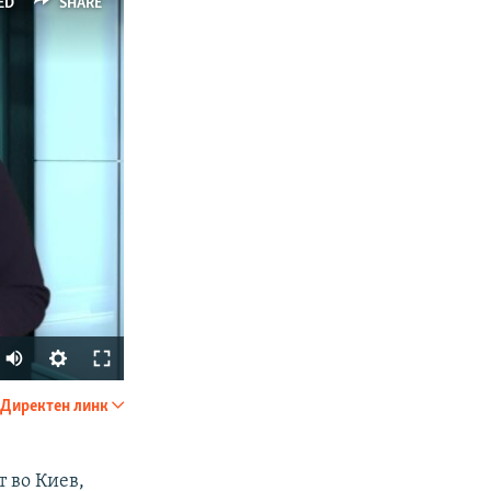
ED
SHARE
Auto
240p
Директен линк
SHARE
360p
480p
 во Киев,