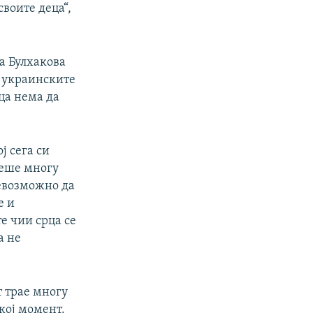
воите децa“,
а Булхакова
 а украинските
ца нема да
ј сега си
беше многу
невозможно да
е и
е чии срца се
а не
 трае многу
екој момент.