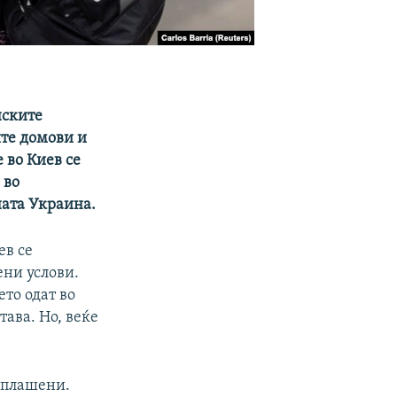
нските
ите домови и
 во Киев се
 во
ната Украина.
ев се
ени услови.
ето одат во
тава. Но, веќе
исплашени.