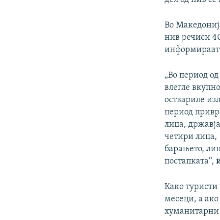
Во Македониј
нив речиси 4
информираат 
„Во период од
влегле вкупно
оствариле изл
период привр
лица, државја
четири лица, 
барањето, лиц
постапката“,
Како туристи 
месеци, а ако
хуманитарни п