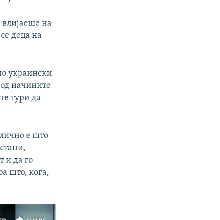
е влијаеше на
 се деца на
жно украински
 од начините
те тури да
длично е што
астани,
т и да го
а што, кога,