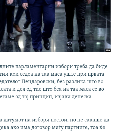
едните парламентарни избори треба да биде
тии кои седеа на таа маса уште при првата
едателот Пендаровски, без разлика што во
та и дел од тие што беа на таа маса се во
егаме од тој принцип, изјави денеска
а датумот на избори постои, но не сакаше да
дека ако има договор меѓу партиите, тоа ќе