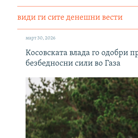
види ги сите денешни вести
март 30, 2026
Косовската влада го одобри п
безбедносни сили во Газа