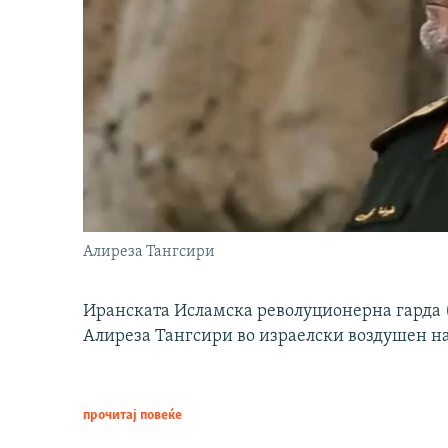
Алиреза Тангсири
Иранската Исламска револуционерна гарда (
Алиреза Тангсири во израелски воздушен н
прочитај повеќе