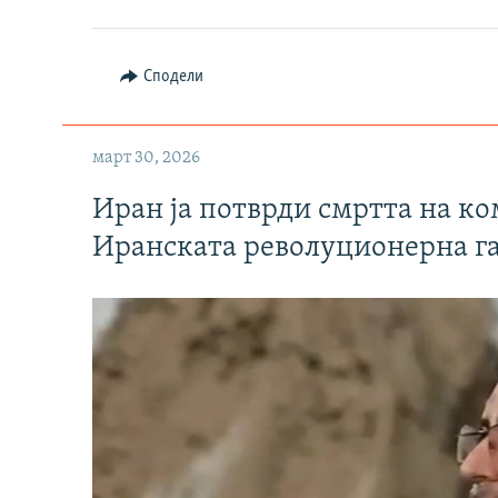
Сподели
март 30, 2026
Иран ја потврди смртта на к
Иранската револуционерна г