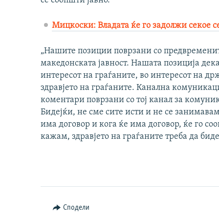
се соопшти јавно.
Мицкоски: Владата ќе го задолжи секое се
„Нашите позиции поврзани со предвременит
македонската јавност. Нашата позиција дека
интересот на граѓаните, во интересот на држ
здравјето на граѓаните. Канална комуникаци
коментари поврзани со тој канал за комуник
Бидејќи, не сме сите исти и не се занимава
има договор и кога ќе има договор, ќе го со
кажам, здравјето на граѓаните треба да биде
Сподели