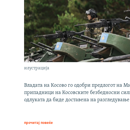
илустрација
Владата на Косово го одобри предлогот на М
припадници на Косовските безбедносни сили 
одлуката да биде доставена на разгледување
прочитај повеќе