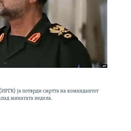
ИРГК) ја потврди смртта на командантот
апад минатата недела.