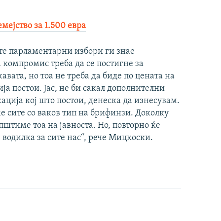
мејство за 1.500 евра
е парламентарни избори ги знае
 компромис треба да се постигне за
авата, но тоа не треба да биде по цената на
ја постои. Јас, не би сакал дополнителни
ација кој што постои, денеска да изнесувам.
ме сите со ваков тип на брифинзи. Доколку
општиме тоа на јавноста. Но, повторно ќе
 водилка за сите нас“, рече Мицкоски.