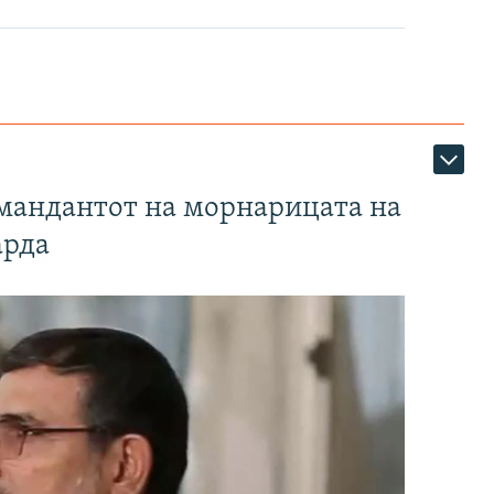
омандантот на морнарицата на
арда