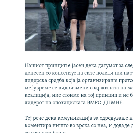
Нашиот принцип е јасен дека датумот за сл
донесен со консензус на сите политички пар
лидерска средба која ја организираше претс
меѓувреме се видоизмени содржината на маса
коалиција, ние стоиме на тој принцип и не б
лидерот на опозициската ВМРО-ДПМНЕ.
Тој рече дека комуникација за одредување н
коментира ништо во врска со неа, и додаде 