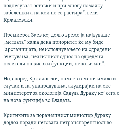
поднесуваат оставки и при многу помалку
забелешки а на кои не се раегира“, вели
Кржаловски.
Премиерот Заев кој долго време ја највуваше
„метлата“ кажа дека приоритет ќе му биде
“ароганцијата, неисполнувањето на одредени
очекувања, неагилниот однос на одредени
носители на високи функции, непотизмот”.
Но, според Кржаловски, наместо смени имало и
случаи и на унапредувања, алудирајки на екс
министерот за екологија Садула Дураку кој сега е
на нова функција во Владата.
Критиките за поранешниот министер Дураку
дојдоа поради неговата нетранспарентност во