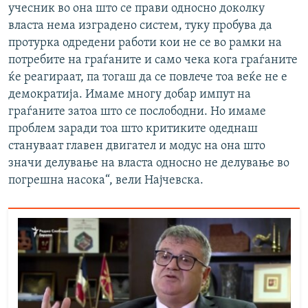
учесник во она што се прави односно доколку
власта нема изградено систем, туку пробува да
протурка одредени работи кои не се во рамки на
потребите на граѓаните и само чека кога граѓаните
ќе реагираат, па тогаш да се повлече тоа веќе не е
демократија. Имаме многу добар импут на
граѓаните затоа што се послободни. Но имаме
проблем заради тоа што критиките одеднаш
стануваат главен двигател и модус на она што
значи делување на власта односно не делување во
погрешна насока“, вели Најчевска.