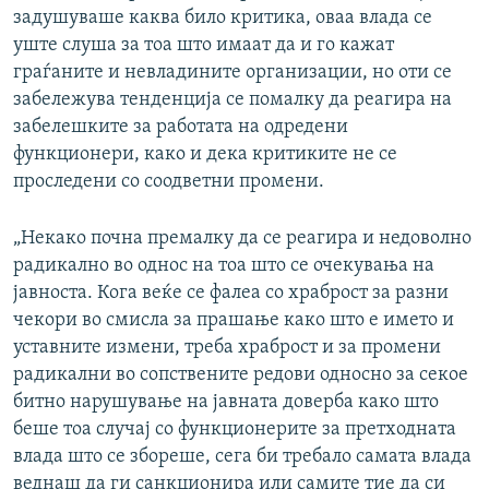
задушуваше каква било критика, оваа влада се
уште слуша за тоа што имаат да и го кажат
граѓаните и невладините организации, но оти се
забележува тенденција се помалку да реагира на
забелешките за работата на одредени
функционери, како и дека критиките не се
проследени со соодветни промени.
„Некако почна премалку да се реагира и недоволно
радикално во однос на тоа што се очекувања на
јавноста. Кога веќе се фалеа со храброст за разни
чекори во смисла за прашање како што е името и
уставните измени, треба храброст и за промени
радикални во сопствените редови односно за секое
битно нарушување на јавната доверба како што
беше тоа случај со функционерите за претходната
влада што се збореше, сега би требало самата влада
веднаш да ги санкционира или самите тие да си