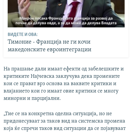
ВИДЕТЕ И ОВА:
Тимоние - Франција не ги кочи
македонските евроинтеграции
На прашање дали имаат ефекти од забелешките и
критиките Најчевска заклучува дека промените
кои се прават врз основа на ваквите критики и
влајанието кои го имаат овие критики се многу
минорни и парцијални.
„Тие се на конкретна оделна ситуација, но не
придонесуваат за таков вид на системска промена
која ќе спречи таков вид ситуации да се појавуваат