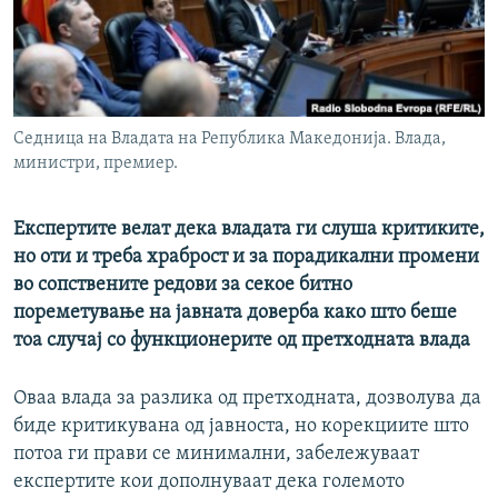
РСЕ веб страници
Седница на Владата на Република Македонија. Влада,
министри, премиер.
Експертите велат дека владата ги слуша критиките,
но оти и треба храброст и за порадикални промени
во сопствените редови за секое битно
пореметување на јавната доверба како што беше
тоа случај со функционерите од претходната влада
Оваа влада за разлика од претходната, дозволува да
биде критикувана од јавноста, но корекциите што
потоа ги прави се минимални, забележуваат
експертите кои дополнуваат дека големото