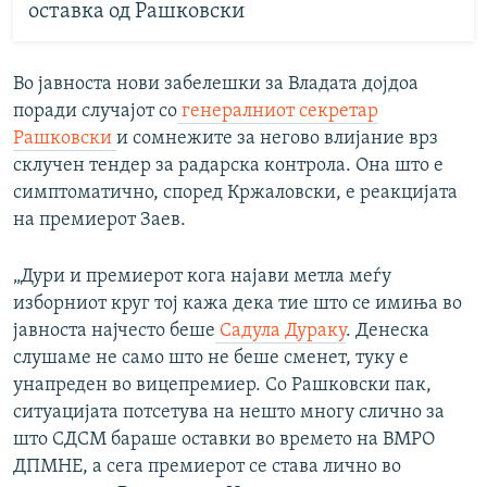
оставка од Рашковски
Во јавноста нови забелешки за Владата дојдоа
поради случајот со
генералниот секретар
Рашковски
и сомнежите за негово влијание врз
склучен тендер за радарска контрола. Она што е
симптоматично, според Кржаловски, е реакцијата
на премиерот Заев.
„Дури и премиерот кога најави метла меѓу
изборниот круг тој кажа дека тие што се имиња во
јавноста најчесто беше
Садула Дураку
. Денеска
слушаме не само што не беше сменет, туку е
унапреден во вицепремиер. Со Рашковски пак,
ситуацијата потсетува на нешто многу слично за
што СДСМ бараше оставки во времето на ВМРО
ДПМНЕ, а сега премиерот се става лично во