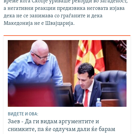
време кога Скопје уриваше рекорди во загаденост,
а негативни реакции предизвика неговата изјава
дека не се занимава со граѓаните и дека
Македонија не е Швајцарија.
ВИДЕТЕ И ОВА:
Заев - Да ги видам аргументите и
снимките, па ќе одлучам дали ќе барам