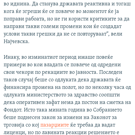
во иднина. Да станува државата реактивна и тогаш
кога ќе згреши ќе се повлече во моментот ќе ја
поправи рабоата, но не ги користи критиките за да
направи такви големи промени кои ќе создадат
услови такви грешки да не се повторуваат“, вели
Најчевска.
Инаку, во изминатиот период имаше повеќе
примери во кои владата се повлече од одредени
свои чекори по рекациите во јавноста. Последен
таков случај беше со одлуката дека државата ќе
финансира промена на полот, но по неколку часа од
одлуката министерството за здравство соопшти
дека оперативен зафат нема да постои на сметка на
Фондот. Исто така мината година во Собранието
беше поднесен закон за измени на Законот за
трговија со кој
пазарџиите
ќе требаа да вадат
лиценци, но по лавината реакции решението е