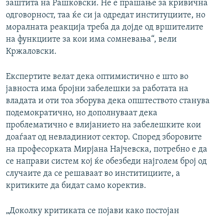
заштита на Рашковски. Не е прашање за кривична
одговорност, таа ќе си ја одредат институциите, но
моралната реакција треба да дојде од вршителите
на функциите за кои има сомневања“, вели
Кржаловски.
Експертите велат дека оптимистично е што во
јавноста има бројни забелешки за работата на
владата и оти тоа зборува дека општеството станува
подемократично, но дополнуваат дека
проблематично е влијанието на забелешките кои
доаѓаат од невладиниот сектор. Според зборовите
на професорката Мирјана Најчевска, потребно е да
се направи систем кој ќе обезбеди најголем број од
случаите да се решаваат во инститициите, а
критиките да бидат само коректив.
„Доколку критиката се појави како постојан