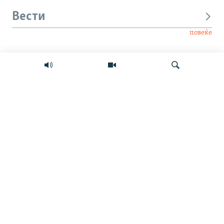
Вести
повеќе
Интервју
Свет
Барај
Мултимедиа
СЛЕДЕТЕ НЕ