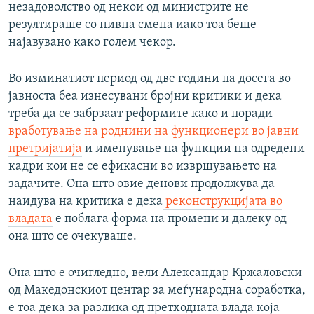
незадоволство од некои од министрите не
резултираше со нивна смена иако тоа беше
најавувано како голем чекор.
Во изминатиот период од две години па досега во
јавноста беа изнесувани бројни критики и дека
треба да се забрзаат реформите како и поради
вработување на роднини на функционери во јавни
претријатија
и именување на функции на одредени
кадри кои не се ефикасни во извршувањето на
задачите. Она што овие денови продолжува да
наидува на критика е дека
реконструкцијата во
владата
е поблага форма на промени и далеку од
она што се очекуваше.
Она што е очигледно, вели Александар Кржаловски
од Македонскиот центар за меѓународна соработка,
е тоа дека за разлика од претходната влада која