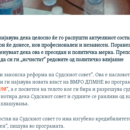
најавува дека целосно ќе го распушти актуелниот соста
кон ќе донесе, нов професионален и независен. Поран
енуваат дека ова е преседан и политичка мерка. Преп
да си ги „исчистат“ редовите од политичко влијание
 законска реформа на Судскиот совет“. Ова е насловот
и ги најавува новата власт на ВМРO ДПМНЕ во програ
198
“, а е посветен на телото кое ги бира и разрешува су
 нотира дека Судскиот совет и судиите се ранливи од
заплашувања.
став на Судскиот совет го има изгубено кредибилитето
ен“, пишува во програмата.