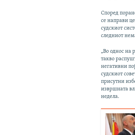
Според поране
се направи це
судскиот сист
следниот нема
„Во однос на 
такво распуш
негативни по
судскиот сове
присутни изб
извршната вла
недела.