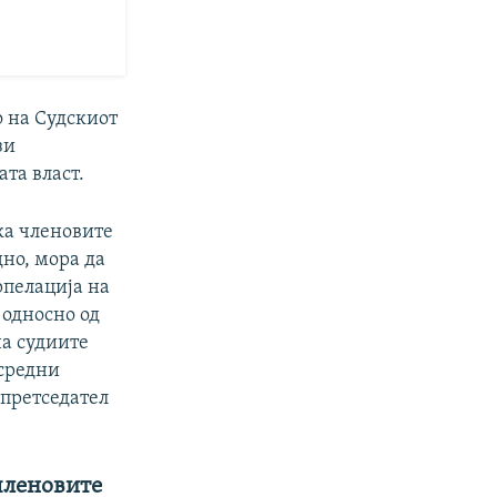
о на Судскиот
зи
та власт.
ека членовите
дно, мора да
рпелација на
 односно од
на судиите
осредни
 претседател
членовите