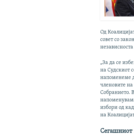
Од Коалиција
совет со зак
независноста 
„За да се изб
на Судскиот с
напоменеме д
членовите на 
Собранието. В
напоменуваме
избори од кад
на Коалицијат
Сегашниот 