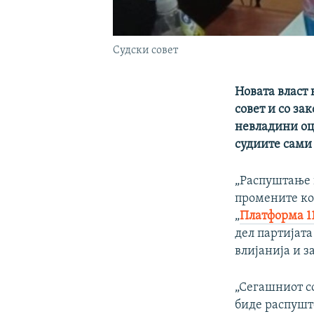
Судски совет
Новата власт 
совет и со за
невладини оц
судиите сами 
„Распуштање и
промените ко
„
Платформа 1
дел партијата
влијанија и 
„Сегашниот со
биде распушт