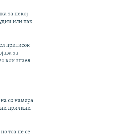
ка за некој
судии или пак
шел притисок
зјава за
во кои знаел
ена со намера
дани причини
но тоа не се