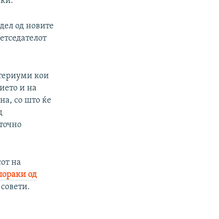
ски.
 дел од новите
ретседателот
итериуми кои
ието и на
на, со што ќе
д
 точно
сот на
пораки од
совети.