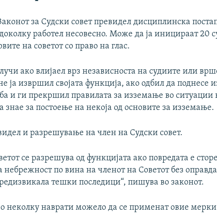
Законот за Судски совет превидел дисциплинска постап
доколку работел несовесно. Може да ја иницираат 20 
овите на советот со право на глас.
лучи ако влијаел врз независноста на судиите или вр
не ја извршил својата функција, ако одбил да поднесе и
ба и ги прекршил правилата за изземање во ситуации 
а знае за постоење на некоја од основите за изземање.
видел и разрешување на член на Судски совет.
ветот се разрешува од функцијата ако повредата е стор
а небрежност по вина на членот на Советот без оправ
предизвикала тешки последици“, пишува во законот.
о неколку наврати можело да се применат овие мерки 