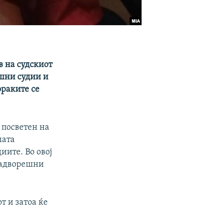
в на судскиот
ешни судии и
ораките се
 посветен на
мата
диите. Во овој
 надворешни
т и затоа ќе