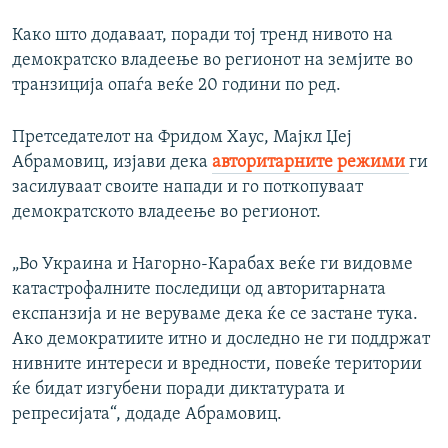
Како што додаваат, поради тој тренд нивото на
демократско владеење во регионот на земјите во
транзиција опаѓа веќе 20 години по ред.
Претседателот на Фридом Хаус, Мајкл Џеј
Абрамовиц, изјави дека
авторитарните режими
ги
засилуваат своите напади и го поткопуваат
демократското владеење во регионот.
„Во Украина и Нагорно-Карабах веќе ги видовме
катастрофалните последици од авторитарната
експанзија и не веруваме дека ќе се застане тука.
Ако демократиите итно и доследно не ги поддржат
нивните интереси и вредности, повеќе територии
ќе бидат изгубени поради диктатурата и
репресијата“, додаде Абрамовиц.