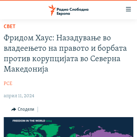
Достапни
линкови
Оди
СВЕТ
на
МАКЕДОНИЈА
Фридом Хаус: Назадување во
содржината
СВЕТ
Оди
владеењето на правото и борбата
ВИЗУЕЛНО
на
против корупцијата во Северна
главната
ВЕСТИ
Македонија
навигација
ШТО ТРЕБА ДА ЗНАЕТЕ
Премини
РСЕ
на
ПРИЈАВИ СЕ ЗА ЊУЗЛЕТЕР
пребарување
април 11, 2024
ПОДКАСТ ЗОШТО?
Сподели
СЛЕДЕТЕ НЕ