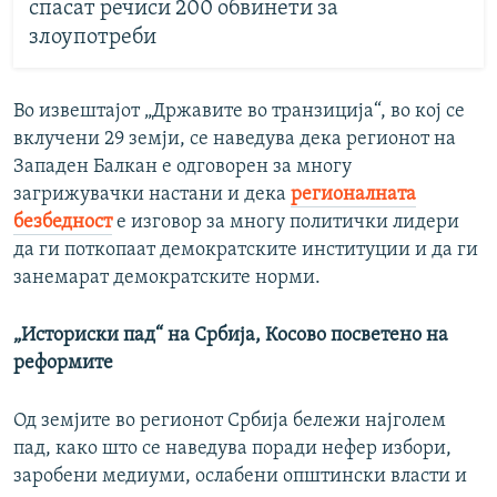
спасат речиси 200 обвинети за
злоупотреби
Во извештајот „Државите во транзиција“, во кој се
вклучени 29 земји, се наведува дека регионот на
Западен Балкан е одговорен за многу
загрижувачки настани и дека
регионалната
безбедност
е изговор за многу политички лидери
да ги поткопаат демократските институции и да ги
занемарат демократските норми.
„Историски пад“ на Србија, Косово посветено на
реформите
Од земјите во регионот Србија бележи најголем
пад, како што се наведува поради нефер избори,
заробени медиуми, ослабени општински власти и