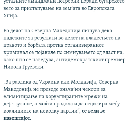
уставните амандмани потребни поради бугарското
вето за пристапување на земјата во Европската
Унија.
Во делот на Северна Македонија пишува дека
надежите за резултати во делот на владеењето на
правото и борбата против организираниот
криминал се појавиле по симнувањето од власт на,
како што се наведува, антидемократскиот премиер
Никола Груевски.
„За разлика од Украина или Молдавија, Северна
Македонија не презеде значајни чекори за
елиминирање на корумпираните мрежи на
дејствување, а моќта продолжи да осцилира меѓу
коалициите на неколку партии“,
се вели во
извештајот.