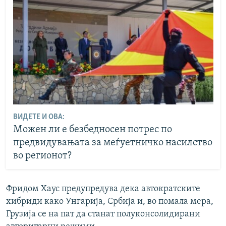
ВИДЕТЕ И ОВА:
Можен ли е безбедносен потрес по
предвидувањата за меѓуетничко насилство
во регионот?
Фридом Хаус предупредува дека автократските
хибриди како Унгарија, Србија и, во помала мера,
Грузија се на пат да станат полуконсолидирани