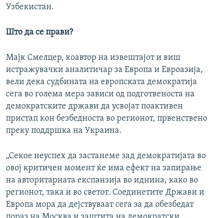
Узбекистан.
Што да се прави?
Мајк Смелцер, коавтор на извештајот и виш
истражувачки аналитичар за Европа и Евроазија,
вели дека судбината на европската демократија
сега во голема мера зависи од подготвеноста на
демократските држави да усвојат поактивен
пристап кон безбедноста во регионот, првенствено
преку поддршка на Украина.
„Секое неуспех да застанеме зад демократијата во
овој критичен момент ќе има ефект на запирање
на авторитарната експанзија во иднина, како во
регионот, така и во светот. Соединетите Држави и
Европа мора да дејствуваат сега за да обезбедат
пораз на Москва и заштита на демократски