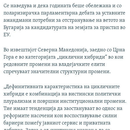
Се наведува и дека годината беше обележана и со
поларизирачка парламентарна дебата за уставните
амандмани потребни за отстранување на ветото на
Бугарија за кандидатурата на земјата за пристап во
ЕУ.
Во извештајот Северна Македонија, заедно со Црна
Гора е во категоријата „циклични хибриди“ во кои
редовните промени на владејачките елити
спречуваат значителни структурни промени.
„Дефинитивната карактеристика на цикличните
хибриди е комбинација на вистински политички
плурализам и површни институционални промени.
Тие имаат тенденција да заостануваат во однос на
реформите насочени кон воспоставување силни
бариери помеѓу јавниот сервис и приватната