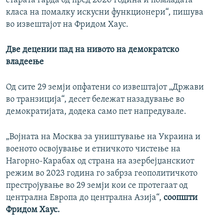
старата гарда од пред 2020 година и помладата
класа на помалку искусни функционери“, пишува
во извештајот на Фридом Хаус.
Две децении пад на нивото на демократско
владеење
Од сите 29 земји опфатени со извештајот „Држави
во транзиција“, десет бележат назадување во
демократијата, додека само пет напредувале.
„Војната на Москва за уништување на Украина и
военото освојување и етничкото чистење на
Нагорно-Карабах од страна на азербејџанскиот
режим во 2023 година го забрза геополитичкото
престројување во 29 земји кои се протегаат од
централна Европа до централна Азија“,
соопшти
Фридом Хаус.