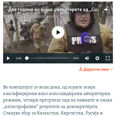
Две години во војна: репортерите од „Current Time“ за известувањето од линијата на фронтот во Украина
Од
Радио Слободна Eвропа
No media source currently available
Auto
0:00
6:07
240p
Директен линк
360p
Auto
240p
360p
480p
480p
Во извештајот се вели дека, од осумте земји
класифицирани како консолидирани авторитарни
720p
720p
1080p
режими, четири претрпеле пад на нивните и онака
1080p
„катастрофални“ резултати за демократијата.
Станува збор за Казахстан, Киргистан, Русија и