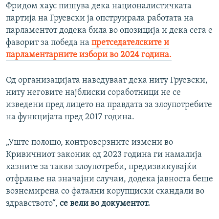
Фридом хаус пишува дека националистичката
партија на Груевски ја опструирала работата на
парламентот додека била во опозиција и дека сега е
фаворит за победа на
претседателските и
парламентарните избори во 2024 година.
Од организацијата наведуваат дека ниту Груевски,
ниту неговите најблиски соработници не се
изведени пред лицето на правдата за злоупотребите
на функцијата пред 2017 година.
„Уште полошо, контроверзните измени во
Кривичниот законик од 2023 година ги намалија
казните за такви злоупотреби, предизвикувајќи
отфрлање на значајни случаи, додека јавноста беше
вознемирена со фатални корупциски скандали во
здравството“,
се вели во документот.