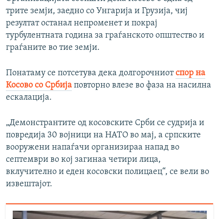
трите земји, заедно со Унгарија и Грузија, чиј
резултат останал непроменет и покрај
турбулентната година за граѓанското општество и
граѓаните во тие земји.
Понатаму се потсетува дека долгорочниот
спор на
Косово со Србија
повторно влезе во фаза на насилна
ескалација.
„Демонстрантите од косовските Срби се судрија и
повредија 30 војници на НАТО во мај, а српските
вооружени напаѓачи организираа напад во
септември во кој загинаа четири лица,
вклучително и еден косовски полицаец“, се вели во
извештајот.