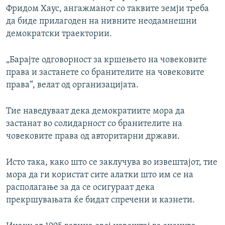
Фридом Хаус, ангажманот со таквите земји треба
да биде прилагоден на нивните неодамнешни
демократски траектории.
„Барајте одговорност за кршењето на човековите
права и застанете со бранителите на човековите
права“, велат од организацијата.
Тие наведуваат дека демократиите мора да
застанат во солидарност со бранителите на
човековите права од авторитарни држави.
Исто така, како што се заклучува во извештајот, тие
мора да ги користат сите алатки што им се на
располагање за да се осигураат дека
прекршувањата ќе бидат спречени и казнети.