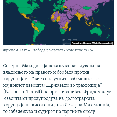
РСЕ веб страници
Фридом Хаус - Слобода во светот - извештај 2024
Северна Македонија покажува назадување во
владеењето на правото и борбата против
корупцијата. Овие се клучните забелешки во
најновиот извештај „Државите во транзиција“
(Nations in Transit) на организацијата Фридом хаус.
Извештајот предупредува на долготрајната
корупција на високо ниво во Северна Македонија, а
го забележува и судирот на партиите околу