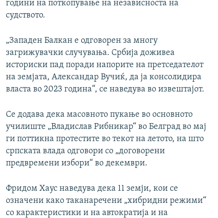
години на поткопување на независноста на
судството.
„Западен Балкан е одговорен за многу
загрижувачки случувања. Србија доживеа
историски пад поради напорите на претседателот
на земјата, Александар Вучиќ, да ја консолидира
власта во 2023 година“, се наведува во извештајот.
Се додава дека масовното пукање во основното
училиште „Владислав Рибникар“ во Белград во мај
ги поттикна протестите во текот на летото, на што
српската влада одговори со „договорени
предвремени избори“ во декември.
Фридом Хаус наведува дека 11 земји, кои се
означени како таканаречени „хибридни режими“
со карактеристики и на автократија и на