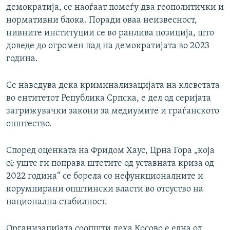
демократија, се наоѓаат помеѓу два геополитички и
нормативни блока. Поради оваа неизвесност,
нивните институции се во ранлива позиција, што
доведе до огромен пад на демократијата во 2023
година.
Се наведува дека криминализацијата на клеветата
во ентитетот Република Српска, е дел од серијата
загрижувачки закони за медиумите и граѓанското
општество.
Според оценката на Фридом Хаус, Црна Гора „која
сè уште ги поправа штетите од уставната криза од
2022 година“ се борела со нефункционалните и
корумпирани општински власти во отсуство на
национална стабилност.
Организацијата соопшти дека Косово е една од