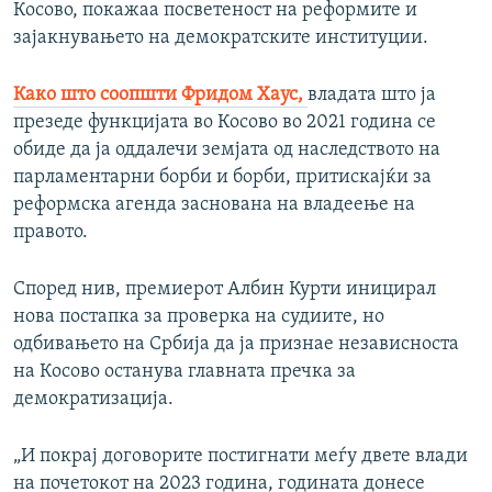
Косово, покажаа посветеност на реформите и
зајакнувањето на демократските институции.
Како што соопшти Фридом Хаус,
владата што ја
презеде функцијата во Косово во 2021 година се
обиде да ја оддалечи земјата од наследството на
парламентарни борби и борби, притискајќи за
реформска агенда заснована на владеење на
правото.
Според нив, премиерот Албин Курти иницирал
нова постапка за проверка на судиите, но
одбивањето на Србија да ја признае независноста
на Косово останува главната пречка за
демократизација.
„И покрај договорите постигнати меѓу двете влади
на почетокот на 2023 година, годината донесе