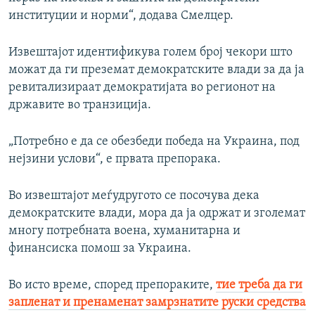
институции и норми“, додава Смелцер.
Извештајот идентификува голем број чекори што
можат да ги преземат демократските влади за да ја
ревитализираат демократијата во регионот на
државите во транзиција.
„Потребно е да се обезбеди победа на Украина, под
нејзини услови“, е првата препорака.
Во извештајот меѓудругото се посочува дека
демократските влади, мора да ја одржат и зголемат
многу потребната воена, хуманитарна и
финансиска помош за Украина.
Во исто време, според препораките,
тие треба да ги
запленат и пренаменат замрзнатите руски средства