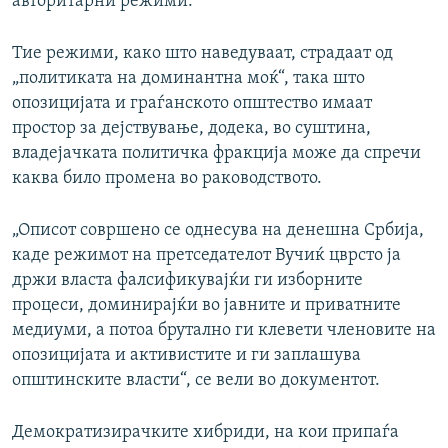
авторитарни режими.
Тие режими, како што наведуваат, страдаат од
„политиката на доминантна моќ“, така што
опозицијата и граѓанското општество имаат
простор за дејствување, додека, во суштина,
владејачката политичка фракција може да спречи
каква било промена во раководството.
„Описот совршено се однесува на денешна Србија,
каде режимот на претседателот Вучиќ цврсто ја
држи власта фалсификувајќи ги изборните
процеси, доминирајќи во јавните и приватните
медиуми, а потоа брутално ги клевети членовите на
опозицијата и активистите и ги заплашува
општинските власти“, се вели во документот.
Демократизирачките хибриди, на кои припаѓа