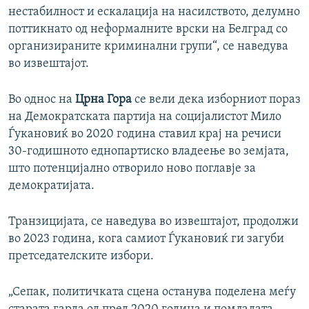
нестабилност и ескалација на насилството, делумно
поттикнато од неформалните врски на Белград со
организираните криминални групи“, се наведува
во извештајот.
Во однос на
Црна Гора
се вели дека изборниот пораз
на Демократската партија на социјалистот Мило
Ѓукановиќ во 2020 година ставил крај на речиси
30-годишното еднопартиско владеење во земјата,
што потенцијално отворило ново поглавје за
демократијата.
Транзицијата, се наведува во извештајот, продолжи
во 2023 година, кога самиот Ѓукановиќ ги загуби
претседателските избори.
„Сепак, политичката сцена останува поделена меѓу