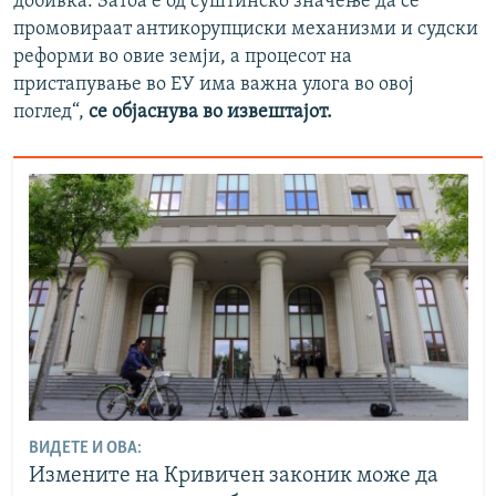
добивка. Затоа е од суштинско значење да се
промовираат антикорупциски механизми и судски
реформи во овие земји, а процесот на
пристапување во ЕУ има важна улога во овој
поглед“,
се објаснува во извештајот.
ВИДЕТЕ И ОВА:
Измените на Кривичен законик може да