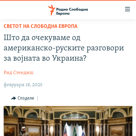
Достапни
линкови
Оди
СВЕТОТ НА СЛОБОДНА ЕВРОПА
на
МАКЕДОНИЈА
Што да очекуваме од
содржината
СВЕТ
Оди
американско-руските разговори
ВИЗУЕЛНО
на
за војната во Украина?
главната
ВЕСТИ
навигација
Рид Стендиш
ШТО ТРЕБА ДА ЗНАЕТЕ
Премини
на
февруари 18, 2025
ПРИЈАВИ СЕ ЗА ЊУЗЛЕТЕР
пребарување
ПОДКАСТ ЗОШТО?
Сподели
СЛЕДЕТЕ НЕ