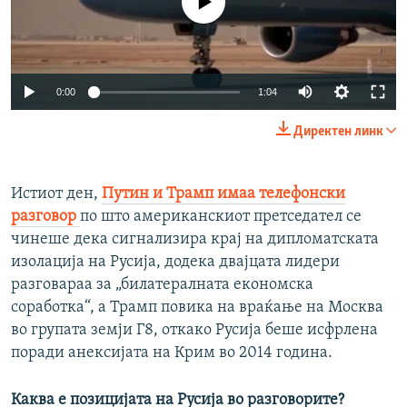
Auto
0:00
1:04
240p
Директен линк
360p
Auto
240p
360p
480p
480p
Истиот ден,
Путин и Трамп имаа телефонски
разговор
по што американскиот претседател се
720p
720p
1080p
чинеше дека сигнализира крај на дипломатската
1080p
изолација на Русија, додека двајцата лидери
разговараа за „билатералната економска
соработка“, а Трамп повика на враќање на Москва
во групата земји Г8, откако Русија беше исфрлена
поради анексијата на Крим во 2014 година.
Каква е позицијата на Русија во разговорите?