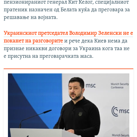
пензионираниот генерал Кит Келог, специјалниот
пратеник назначен од Белата куќа да преговара за
решавање на војната.
Украинскиот претседател Володимир Зеленски не е
поканет на разговорите
и рече дека Киев нема да
признае никакви договори за Украина кога таа не
е присутна на преговарачката маса.