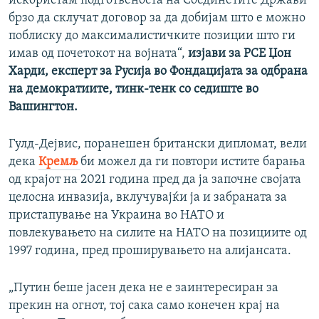
искористам подготвеноста на Соединетите Држави
брзо да склучат договор за да добијам што е можно
поблиску до максималистичките позиции што ги
имав од почетокот на војната“,
изјави за РСЕ Џон
Харди, експерт за Русија во Фондацијата за одбрана
на демократиите, тинк-тенк со седиште во
Вашингтон.
Гулд-Дејвис, поранешен британски дипломат, вели
дека
Кремљ
би можел да ги повтори истите барања
од крајот на 2021 година пред да ја започне својата
целосна инвазија, вклучувајќи ја и забраната за
пристапување на Украина во НАТО и
повлекувањето на силите на НАТО на позициите од
1997 година, пред проширувањето на алијансата.
„Путин беше јасен дека не е заинтересиран за
прекин на огнот, тој сака само конечен крај на