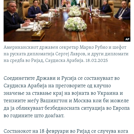
РСЕ веб страници
Американскиот државен секретар Марко Рубио и шефот
на руската дипломатија Сергеј Лавров, и други дипломати
на средба во Ријад, Саудиска Арабија. 18.02.2025
Соединетите Држави и Русија се состануваат во
Саудиска Арабија на преговорите од клучно
значење за ставање крај на војната во Украина и
тензиите меѓу Вашингтон и Москва кои би можеле
да ја обликуваат безбедносната ситуација во Европа
во годините што доаѓаат.
Состанокот на 18 февруари во Ријад се случува кога