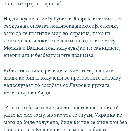
ставање крај на војната“.
Но, дискусиите меѓу Рубио и Лавров, исто така, се
очекува да опфатат поширока дискусија отколку
како да се постигне мир во Украина, како на
пример пошироките аспекти на односите меѓу
Москва и Вашингтон, вклучувајќи ги санкциите,
енергијата и безбедносните прашања.
Рубио, исто така, рече дека Киев и европските
влади ќе бидат вклучени во преговорите доколку
напредуваат по средбата со Лавров и руската
делегација во Ријад.
„Ако се работи за вистински преговори, а ние сè
уште не сме таму, но ако тоа се случи, Украина ќе
мора да биде вклучена, бидејќи тие се оние кои беа
нападнати, а Европејците ќе мора да бидат