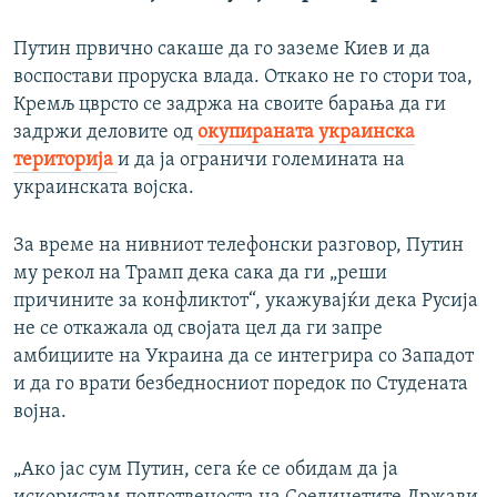
Путин првично сакаше да го заземе Киев и да
воспостави проруска влада. Откако не го стори тоа,
Кремљ цврсто се задржа на своите барања да ги
задржи деловите од
окупираната украинска
територија
и да ја ограничи големината на
украинската војска.
За време на нивниот телефонски разговор, Путин
му рекол на Трамп дека сака да ги „реши
причините за конфликтот“, укажувајќи дека Русија
не се откажала од својата цел да ги запре
амбициите на Украина да се интегрира со Западот
и да го врати безбедносниот поредок по Студената
војна.
„Ако јас сум Путин, сега ќе се обидам да ја