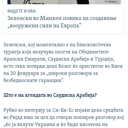
ВИДЕТЕ И ОВА:
Зеленски во Минхен повика на создавање
„вооружени сили на Европа“
Зеленски, кој моментално е на блискоисточна
турнеја која вклучува посети на Обединетите
Арапски Емирати, Саудиска Арабија и Турција,
исто така потврди дека Келог ќе пристигне во Киев
на 20 февруари за „широки разговори за
безбедносните гаранции“.
Што е на агендата во Саудиска Арабија?
Рубио во интервју за Си-Би-Ес изјави дека средбата
во Ријад има за цел да отвори поширок разговор кој
„ќе ја вклучи Украина и ќе биде насочена на