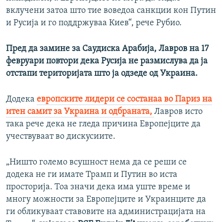
вклучени затоа што тие воведоа санкции кон Путин
и Русија и го поддржуваа Киев“, рече Рубио.
Пред да замине за Саудиска Арабија, Лавров на 17
февруари повтори дека Русија не размислува да ја
отстапи територијата што ја одзеде од Украина.
Додека
европските лидери се состанаа во Париз на
итен самит за Украина и одбраната,
Лавров исто
така рече дека не гледа причина Европејците да
учествуваат во дискусиите.
„Ништо големо всушност нема да се реши се
додека не ги имате Трамп и Путин во иста
просторија. Тоа значи дека има уште време и
многу можности за Европејците и Украинците да
ги обликуваат ставовите на администрацијата на