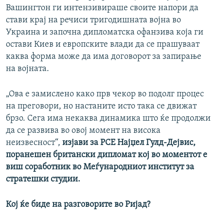
Вашингтон ги интензивираше своите напори да
стави крај на речиси тригодишната војна во
Украина и започна дипломатска офанзива која ги
остави Киев и европските влади да се прашуваат
каква форма може да има договорот за запирање
на војната.
„Ова е замислено како прв чекор во подолг процес
на преговори, но настаните исто така се движат
брзо. Сега има некаква динамика што ќе продолжи
да се развива во овој момент на висока
неизвесност“,
изјави за РСЕ Најџел Гулд-Дејвис,
поранешен британски дипломат кој во моментот е
виш соработник во Меѓународниот институт за
стратешки студии.
Кој ќе биде на разговорите во Ријад?