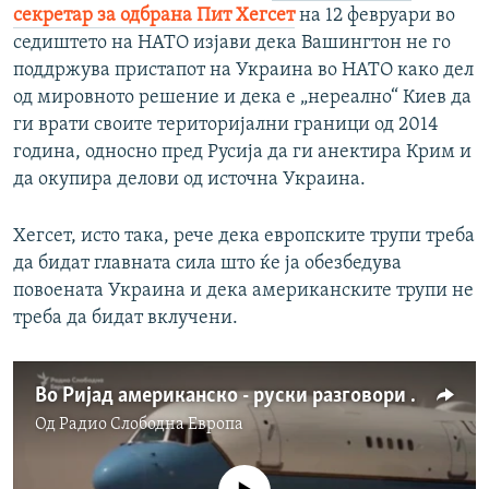
секретар за одбрана Пит Хегсет
на 12 февруари во
седиштето на НАТО изјави дека Вашингтон не го
поддржува пристапот на Украина во НАТО како дел
од мировното решение и дека е „нереално“ Киев да
ги врати своите територијални граници од 2014
година, односно пред Русија да ги анектира Крим и
да окупира делови од источна Украина.
Хегсет, исто така, рече дека европските трупи треба
да бидат главната сила што ќе ја обезбедува
повоената Украина и дека американските трупи не
треба да бидат вклучени.
Во Ријад американско - руски разговори за војната во Украина
Од
Радио Слободна Eвропа
No media source currently available