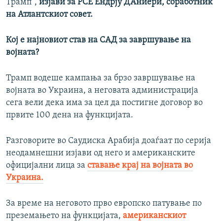
Трамп“,
изјави за РСЕ Ендрју Д’Аниери, соработник
на Атлантскиот совет.
Кој е најновиот став на САД за завршување на
војната?
Трамп водеше кампања за брзо завршување на
војната во Украина, а неговата администрација
сега вели дека има за цел да постигне договор во
првите 100 дена на функцијата.
Разговорите во Саудиска Арабија доаѓаат по серија
неодамнешни изјави од него и американските
официјални лица за
ставање крај на војната во
Украина.
За време на неговото прво европско патување по
преземањето на функцијата,
американскиот