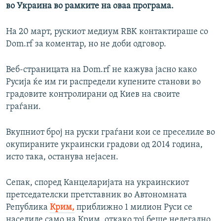
во Украина во рамките на оваа програма.
Auto
240p
360p
480p
На 20 март, рускиот медиум RBK контактираше со
720p
1080p
Dom.rf за коментар, но не доби одговор.
Веб-страницата на Dom.rf не кажува јасно како
Русија ќе им ги распредели купените станови во
градовите контролирани од Киев на своите
граѓани.
Вкупниот број на руски граѓани кои се преселиле во
окупираните украински градови од 2014 година,
исто така, останува нејасен.
Сепак, според Канцеларијата на украинскиот
претседателски претставник во Автономната
Република
Крим,
приближно 1 милион Руси се
населиле само на Крим, откако тој беше нелегално