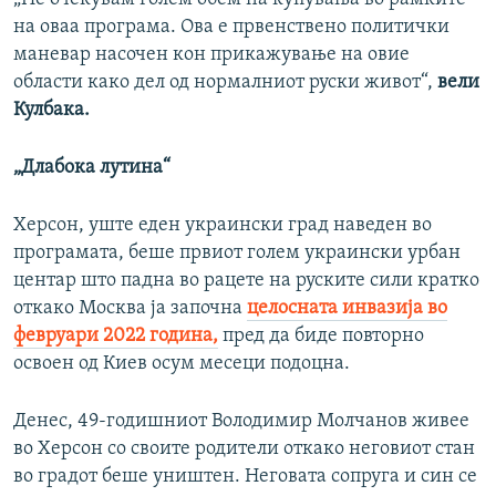
на оваа програма. Ова е првенствено политички
720p
1080p
маневар насочен кон прикажување на овие
области како дел од нормалниот руски живот“,
вели
Кулбака.
„Длабока лутина“
Херсон, уште еден украински град наведен во
програмата, беше првиот голем украински урбан
центар што падна во рацете на руските сили кратко
откако Москва ја започна
целосната инвазија во
февруари 2022 година,
пред да биде повторно
освоен од Киев осум месеци подоцна.
Денес, 49-годишниот Володимир Молчанов живее
во Херсон со своите родители откако неговиот стан
во градот беше уништен. Неговата сопруга и син се