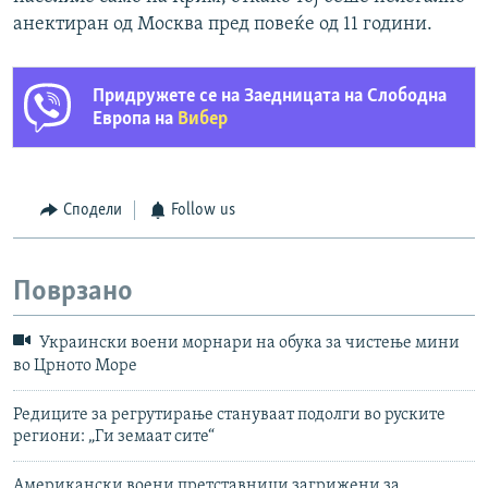
анектиран од Москва пред повеќе од 11 години.
Придружете се на Заедницата на Слободна
Европа на
Вибер
Сподели
Follow us
Поврзано
Украински воени морнари на обука за чистење мини
во Црното Море
Редиците за регрутирање стануваат подолги во руските
региони: „Ги земаат сите“
Американски воени претставници загрижени за