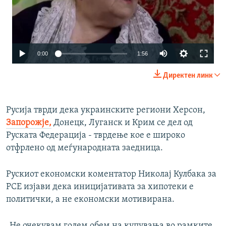
Auto
0:00
1:56
240p
Директен линк
360p
480p
Русија тврди дека украинските региони Херсон,
Запорожје,
Донецк, Луганск и Крим се дел од
720p
Руската Федерација - тврдење кое е широко
1080p
отфрлено од меѓународната заедница.
Рускиот економски коментатор Николај Кулбака за
РСЕ изјави дека иницијативата за хипотеки е
политички, а не економски мотивирана.
Auto
240p
360p
480p
„Не очекувам голем обем на купувања во рамките