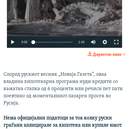
Auto
0:00
1:43
240p
Директен линк
360p
480p
Според рускиот весник „Новаја Газета“, оваа
владина хипотекарна програма нуди кредити со
720p
каматна стапка од 6 проценти или речиси пет пати
1080p
поевтино од моменталниот пазарен просек во
Русија.
Нема официјални податоци за тоа колку руски
граѓани аплицирале за хипотека или купиле имот