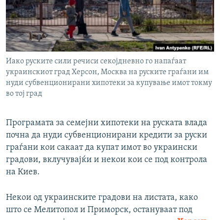
РСЕ веб страници
Иако руските сили речиси секојдневно го напаѓаат
украинскиот град Херсон, Москва на руските граѓани им
нуди субвенционирани хипотеки за купување имот токму
во тој град
Програмата за семејни хипотеки на руската влада
почна да нуди субвенционирани кредити за руски
граѓани кои сакаат да купат имот во украински
градови, вклучувајќи и некои кои се под контрола
на Киев.
Некои од украинските градови на листата, како
што се Мелитопол и Приморск, остануваат под