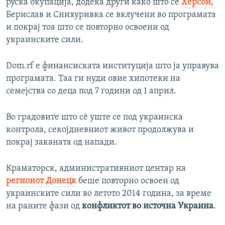
руска окупација, додека други како што се
Херсон,
Берислав и Снихуривка се вклучени во програмата
и покрај тоа што се повторно освоени од
украинските сили.
Dom.rf е финансиската институција што ја управува
програмата. Таа ги нуди овие хипотеки на
семејства со деца под 7 години од 1 април.
Во градовите што сѐ уште се под украинска
контрола, секојдневниот живот продолжува и
покрај заканата од напади.
Краматорск, административниот центар на
регионот Донецк
беше повторно освоен од
украинските сили во летото 2014 година, за време
на раните фази од
конфликтот во источна Украина
.