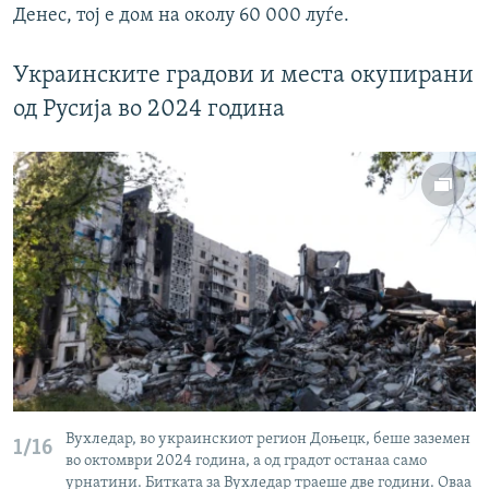
Денес, тој е дом на околу 60 000 луѓе.
Украинските градови и места окупирани
од Русија во 2024 година
Вухледар, во украинскиот регион Доњецк, беше заземен
1/16
во октомври 2024 година, а од градот останаа само
урнатини. Битката за Вухледар траеше две години. Оваа