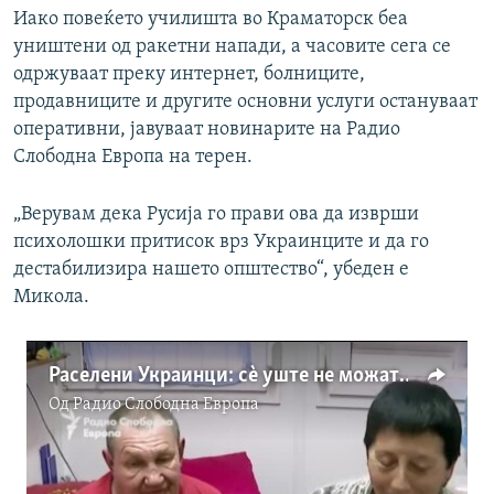
Иако повеќето училишта во Краматорск беа
уништени од ракетни напади, а часовите сега се
одржуваат преку интернет, болниците,
продавниците и другите основни услуги остануваат
оперативни, јавуваат новинарите на Радио
Слободна Европа на терен.
„Верувам дека Русија го прави ова да изврши
психолошки притисок врз Украинците и да го
дестабилизира нашето општество“, убеден е
Микола.
Раселени Украинци: сѐ уште не можат да си одат дома
Од
Радио Слободна Eвропа