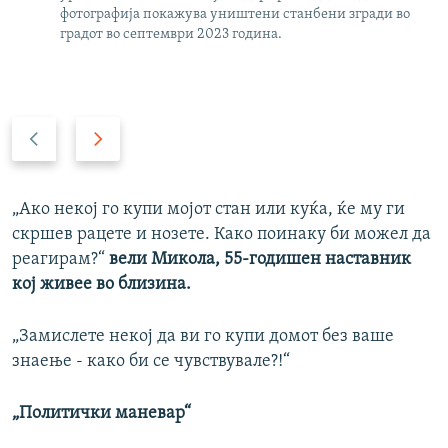
фотографија покажува уништени станбени згради во
градот во септември 2023 година.
P
N
r
e
e
x
v
t
„Ако некој го купи мојот стан или куќа, ќе му ги
i
s
скршев рацете и нозете. Како поинаку би можел да
o
l
реагирам?“
вели Микола, 55-годишен наставник
u
i
кој живее во близина.
s
d
s
e
„Замислете некој да ви го купи домот без ваше
l
знаење - како би се чувствувале?!“
i
d
„Политички маневар“
e