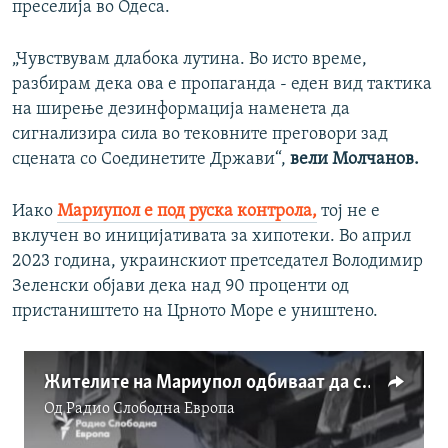
преселија во Одеса.
„Чувствувам длабока лутина. Во исто време,
разбирам дека ова е пропаганда - еден вид тактика
на ширење дезинформација наменета да
сигнализира сила во тековните преговори зад
сцената со Соединетите Држави“,
вели Молчанов.
Иако
Мариупол е под руска контрола,
тој не е
вклучен во иницијативата за хипотеки. Во април
2023 година, украинскиот претседател Володимир
Зеленски објави дека над 90 проценти од
пристаништето на Црното Море е уништено.
Жителите на Мариупол одбиваат да се вселат во напуштени украински домови
Од
Радио Слободна Eвропа