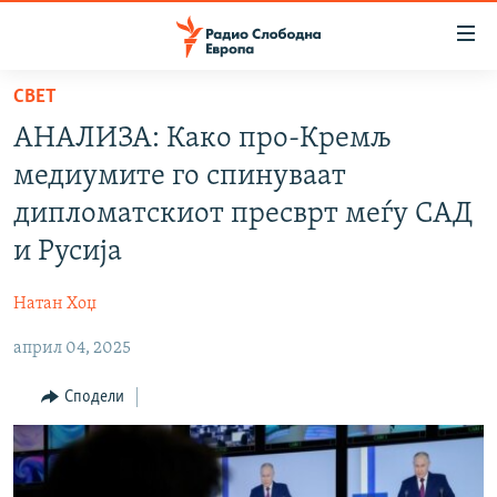
Достапни
линкови
Оди
СВЕТ
на
МАКЕДОНИЈА
АНАЛИЗА: Како про-Кремљ
содржината
СВЕТ
Оди
медиумите го спинуваат
ВИЗУЕЛНО
на
дипломатскиот пресврт меѓу САД
главната
ВЕСТИ
и Русија
навигација
ШТО ТРЕБА ДА ЗНАЕТЕ
Премини
Натан Хоџ
на
ПРИЈАВИ СЕ ЗА ЊУЗЛЕТЕР
пребарување
април 04, 2025
ПОДКАСТ ЗОШТО?
Сподели
СЛЕДЕТЕ НЕ