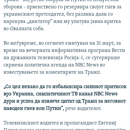
зборови - првенствено го резервира својот гнев за
украинскиот претседател, без разлика дали го
нарекува „диктатор“ или му упатува јавна критка
во Овалната соба.
Во меѓувреме, во сегмент емитуван на 31 март, за
време на вечерната информативна програма Вести
на државната телевизија Росија-1, се сугерираше
скриена политичка агенда на NBC News во
известувањето за коментарите на Трамп.
„Со цел некако да го избалансира силниот притисок
врз Украина, симпатичниот ТВ канал NBC News
дури и успеа да извлече цитат од Трамп за неговиот
наводен гнев кон Путин“,
рече водителот.
Телевизискиот водител и пропагандист Евгениј