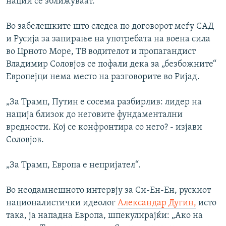
нации се зближуваат.
Во забелешките што следеа по договорот меѓу САД
и Русија за запирање на употребата на воена сила
во Црното Море, ТВ водителот и пропагандист
Владимир Соловјов се пофали дека за „безбожните“
Европејци нема место на разговорите во Ријад.
„За Трамп, Путин е сосема разбирлив: лидер на
нација близок до неговите фундаментални
вредности. Кој се конфронтира со него? - изјави
Соловјов.
„За Трамп, Европа е непријател“.
Во неодамнешното интервју за Си-Ен-Ен, рускиот
националистички идеолог
Александар Дугин,
исто
така, ја нападна Европа, шпекулирајќи: „Ако на