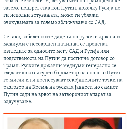
соба со Зеленски. А, ветувањата на Трамп дека ќе
заземе поцврст став кон Путин, доколку Русија не
ги исполни ветувањата, може ги ублажи
очекувањата за големо зближување со САД.
Секако, забелешките дадени на руските државни
медиуми е несовршен начин да се проценат
изгледите за односите меѓу САД и Русија или
подготвеноста на Путин да постигне договор со
Трамп. Руските државни медиуми генерално се
гледаат како сигурен барометар на она што Путин
го мисли и ги пренесуваат секојдневните точки на
разговор на Кремљ на руската јавност, но самиот
Путин седи на врвот на затворениот апарат за
одлучување.