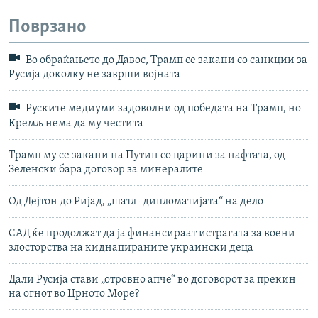
Поврзано
Во обраќањето до Давос, Трамп се закани со санкции за
Русија доколку не заврши војната
Руските медиуми задоволни од победата на Трамп, но
Кремљ нема да му честита
Трамп му се закани на Путин со царини за нафтата, од
Зеленски бара договор за минералите
Од Дејтон до Ријад, „шатл- дипломатијата“ на дело
САД ќе продолжат да ја финансираат истрагата за воени
злосторства на киднапираните украински деца
Дали Русија стави „отровно апче“ во договорот за прекин
на огнот во Црното Море?