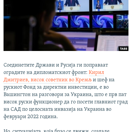
РСЕ веб страници
Соединетите Држави и Русија ги поправаат
оградите на дипломатскиот фронт:
Кирил
Дмитриев, висок советник во Кремљ
и шеф на
рускиот Фонд за директни инвестиции, е во
Вашингтон на разговори за Украина, што е прв пат
висок руски функционер да го посети главниот град
на САД по целосната инвазија на Украина во
февруари 2022 година.
Но, ситуацијата, која брзо се движи, создаде