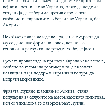
пример Трамп ги повлече Соединетите држави од
војната против нас во Украина, може да дојде до
ситуација да се бориме против европските
глобалисти, европските либерали во Украина, без
Америка“.
Некој може да ја доведе во прашање мудроста да
му се даде платформа на човек, познат по
геноцидна реторика, но резултатот беше јасен.
Руската пропаганда ја прикажа Европа како закана,
особено во услови на разговори за „наклонета“
коалиција да ја поддржи Украина или дури да
испрати мировници.
Фразата „пукање шампањ во Москва“ стана
популарна за одлуките на американската политика,
кои се чини дека го фаворизираат Путин.