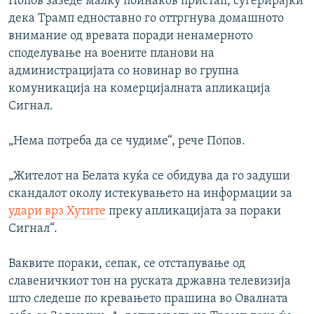
Попов зазеде малку поинаков пристап, сугерирајќи
дека Трамп едноставно го оттргнува домашното
внимание од вревата поради ненамерното
споделување на воените планови на
администрацијата со новинар во групна
комуникација на комерцијалната апликација
Сигнал.
„Нема потреба да се чудиме“, рече Попов.
„Жителот на Белата куќа се обидува да го задуши
скандалот околу истекувањето на информации за
удари врз Хутите
преку апликацијата за пораки
Сигнал“.
Ваквите пораки, сепак, се отстапување од
славеничкиот тон на руската државна телевизија
што следеше по кревањето прашина во Овалната