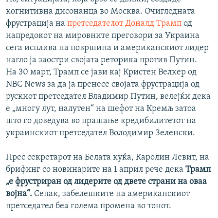
когнитивна дисонанца во Москва. Очигледната
фрустрација на
претседателот Доналд Трамп
од
напредокот на мировните преговори за Украина
сега исплива на површина и американскиот лидер
нагло ја заостри својата реторика против Путин.
На 30 март, Трамп се јави кај Кристен Велкер од
NBC News за да ја пренесе својата фрустрација од
рускиот претседател Владимир Путин, велејќи дека
е „многу лут, налутен“ на шефот на Кремљ затоа
што го доведува во прашање кредибилитетот на
украинскиот претседател Володимир Зеленски.
Прес секретарот на Белата куќа, Каролин Левит, на
брифинг со новинарите на 1 април рече дека
Трамп
„е фрустриран од лидерите од двете страни на оваа
војна“.
Сепак, забелешките на американскиот
претседател беа голема промена во тонот.