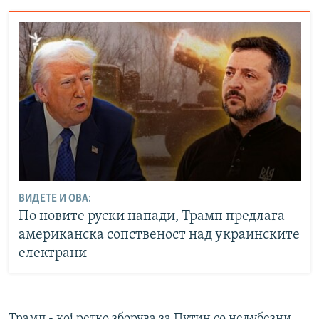
ВИДЕТЕ И ОВА:
По новите руски напади, Трамп предлага
американска сопственост над украинските
електрани
Трамп - кој ретко зборува за Путин со нељубезни