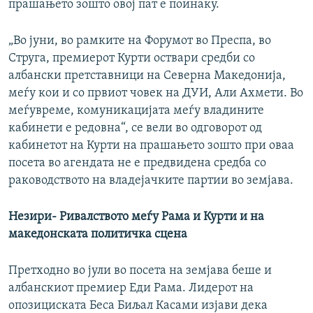
прашањето зошто овој пат е поинаку.
„Во јуни, во рамките на Форумот во Преспа, во
Струга, премиерот Курти оствари средби со
албански претставници на Северна Македонија,
меѓу кои и со првиот човек на ДУИ, Али Ахмети. Во
меѓувреме, комуникацијата меѓу владините
кабинети е редовна“, се вели во одговорот од
кабинетот на Курти на прашањето зошто при оваа
посета во агендата не е предвидена средба со
раководството на владејачките партии во земјава.
Незири- Ривалството меѓу Рама и Курти и на
македонската политичка сцена
Претходно во јули во посета на земјава беше и
албанскиот премиер Еди Рама. Лидерот на
опозициската Беса Биљал Касами изјави дека