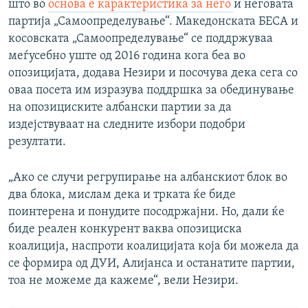
што во
основа е карактеристика за него
и неговата
партија „Самоопределување“. Македонската БЕСА и
косовската „Самоопределување“ се поддржуваа
меѓусебно уште од 2016 година кога беа во
опозицијата, додава Незири и посочува дека сега со
оваа посета им изразува поддршка за обединување
на опозициските албански партии за да
издејствуваат на следните избори подобри
резултати.
„Ако се случи регрупирање на албанскиот блок во
два блока, мислам дека и трката ќе биде
поинтерена и понудите посодржајни. Но, дали ќе
биде реален конкурент ваква опозициска
коалиција, наспроти коалицијата која би можела да
се формира од ДУИ, Алијанса и останатите партии,
тоа не можеме да кажеме“, вели Незири.