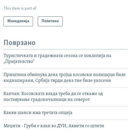
This item is part of
Македонија
Политика
Поврзано
Tуристичката и градежната сезона се поклопија на
„Пријателство“
Приштина обвинува дека тројца косовски полицајци биле
киднапирани, Србија тврди дека тие биле уапсени
Капчан: Косовската влада треба да се откаже од
поставување градоначалници на северот
Какви шанси има третата опција
Меџити - Груби е клан во ДУИ, Ахмети го штити