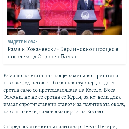
ВИДЕТЕ И ОВА:
Рама и Ковачевски- Берлинскиот процес е
поголем од Отворен Балкан
Рама по посетата на Скопје замина во Приштина
како дел од неговата балканска турнеја, каде се
сретна само со претседателката на Косово, Вјоса
Османи, но не се сретна со Курти, за кој вели дека
имаат спротивставени ставови за политиката околу,
како што вели, самоизолацијата на Косово.
Според политичкиот аналитичар Џељал Незири,