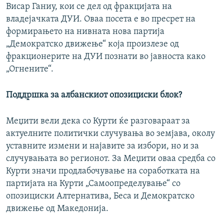
Висар Ганиу, кои се дел од фракцијата на
владејачката ДУИ. Оваа посета е во пресрет на
формирањето на нивната нова партија
„Демократско движење“ која произлезе од
фракционерите на ДУИ познати во јавноста како
„Огнените“.
Поддршка за албанскиот опозициски блок?
Меџити вели дека со Курти ќе разговараат за
актуелните политички случувања во земјава, околу
уставните измени и најавите за избори, но и за
случувањата во регионот. За Меџити оваа средба со
Курти значи продлабочување на соработката на
партијата на Курти „Самоопределување“ со
опозициски Алтернатива, Беса и Демократско
движење од Македонија.