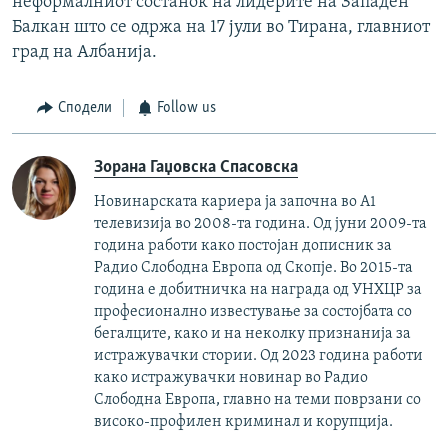
неформалниот состанок на лидерите на Западен
Балкан што се одржа на 17 јули во Тирана, главниот
град на Албанија.
Сподели
Follow us
Зорана Гаџовска Спасовска
Новинарската кариера ја започна во А1
телевизија во 2008-та година. Од јуни 2009-та
година работи како постојан дописник за
Радио Слободна Европа од Скопје. Во 2015-та
година е добитничка на награда од УНХЦР за
професионално известување за состојбата со
бегалците, како и на неколку признанија за
истражувачки стории. Од 2023 година работи
како истражувачки новинар во Радио
Слободна Европа, главно на теми поврзани со
високо-профилен криминал и корупција.