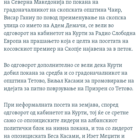
на Северна Македонија по покана на
градоначалникот на скопската општина Чаир,
Висар Ганиу по повод преименување на скопска
улица со името на Адем Демачи, се вели во
одговорот на кабинетот на Курти за Радио Слободна
Европа на прашањето која е целта на посетата на
косовскиот премиер на Скопје најавена за в петок.
Во одговорот дополнително се вели дека Курти
добил покана за средба и со градоначалникот на
општина Тетово, Биљал Касами за промовирање на
идејата за патно поврзување на Призрен со Тетово.
При неформалната посета на земјава, според
одговорот од кабинетот на Курти, тој ќе се сретне
само со опозициските лидери на албанскиот
политички блок на нивна покана, и тоа со лидерот
на опозициската Беса Касами, и Изет Меџити и