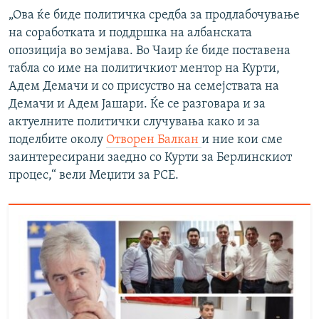
„Ова ќе биде политичка средба за продлабочување
на соработката и поддршка на албанската
опозиција во земјава. Во Чаир ќе биде поставена
табла со име на политичкиот ментор на Курти,
Адем Демачи и со присуство на семејствата на
Демачи и Адем Јашари. Ќе се разговара и за
актуелните политички случувања како и за
поделбите околу
Отворен Балкан
и ние кои сме
заинтересирани заедно со Курти за Берлинскиот
процес,“ вели Меџити за РСЕ.