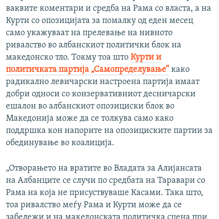
ваквите коментари и средба на Рама со власта, а на
Курти со опозицијата за помалку од еден месец
само укажуваат на прелевање на нивното
ривалство во албанскиот политички блок на
македонско тло. Токму тоа што
Курти и
политичката партија „Самопределување“
како
радикално левичарски настроена партија имаат
добри односи со конзервативниот десничарски
ешалон во албанскиот опозициски блок во
Македонија може да се толкува само како
поддршка кон напорите на опозициските партии за
обединување во коалиција.
„Отворањето на вратите во Владата за Алијансата
на Албанците се случи по средбата на Таравари со
Рама на која не присуствуваше Касами. Така што,
тоа ривалство меѓу Рама и Курти може да се
забележи и на македонската политичка сцена при