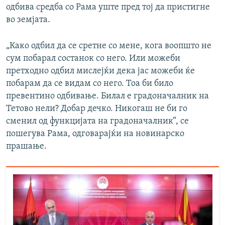
одбива средба со Рама уште пред тој да пристигне
во земјата.
„Како одбил да се сретне со мене, кога воопшто не
сум побарал состанок со него. Или можеби
претходно одбил мислејќи дека јас можеби ќе
побарам да се видам со него. Тоа би било
превентино одбивање. Билал е градоначалник на
Тетово нели? Добар дечко. Никогаш не би го
сменил од функцијата на градоначалник“, се
пошегува Рама, одговарајќи на новинарско
прашање.