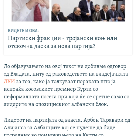
ВИДЕТЕ И ОВА:
Партиски фракции - тројански коњ или
отскочна даска за нова партија?
До објавувањето на овој текст не добивме одговор
од Владата, ниту од раководството на владејачката
ДУИ
за тоа, како ја толкуваат пораката што ја
испраќа косовскиот премиер Курти со
неформалната посета при која ќе се сретне само со
лидерите на опозицискиот албански блок.
Лидерот на партијата од власта, Арбен Таравари од
Алијанса за Албанците кој се нудеше да биде
посредник во помирувањето на Курти со