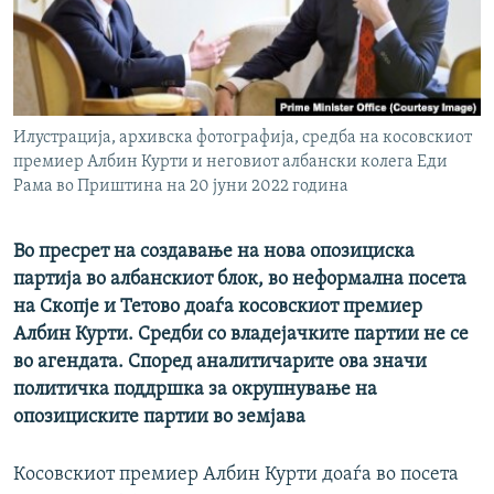
РСЕ веб страници
Илустрација, архивска фотографија, средба на косовскиот
премиер Албин Курти и неговиот албански колега Еди
Рама во Приштина на 20 јуни 2022 година
Во пресрет на создавање на нова опозициска
партија во албанскиот блок, во неформална посета
на Скопје и Тетово доаѓа косовскиот премиер
Албин Курти. Средби со владејачките партии не се
во агендата. Според аналитичарите ова значи
политичка поддршка за окрупнување на
опозициските партии во земјава
Косовскиот премиер Албин Курти доаѓа во посета