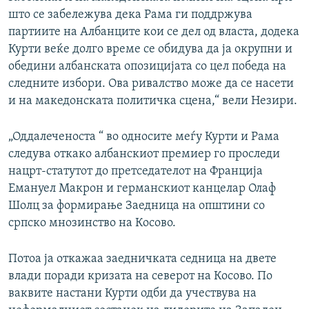
што се забележува дека Рама ги поддржува
партиите на Албанците кои се дел од власта, додека
Курти веќе долго време се обидува да ја окрупни и
обедини албанската опозицијата со цел победа на
следните избори. Ова ривалство може да се насети
и на македонската политичка сцена,“ вели Незири.
„Оддалеченоста “ во односите меѓу Курти и Рама
следува откако албанскиот премиер го проследи
нацрт-статутот до претседателот на Франција
Емануел Макрон и германскиот канцелар Олаф
Шолц за формирање Заедница на општини со
српско мнозинство на Косово.
Потоа ја откажаа заедничката седница на двете
влади поради кризата на северот на Косово. По
ваквите настани Курти одби да учествува на