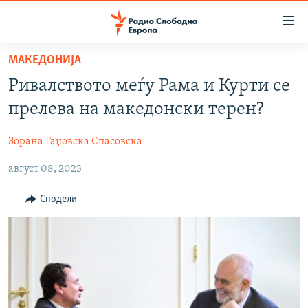
Достапни
линкови
Оди
МАКЕДОНИЈА
на
МАКЕДОНИЈА
Ривалството меѓу Рама и Курти се
содржината
СВЕТ
Оди
прелева на македонски терен?
ВИЗУЕЛНО
на
главната
Зорана Гаџовска Спасовска
ВЕСТИ
навигација
август 08, 2023
ШТО ТРЕБА ДА ЗНАЕТЕ
Премини
на
ПРИЈАВИ СЕ ЗА ЊУЗЛЕТЕР
Сподели
пребарување
ПОДКАСТ ЗОШТО?
СЛЕДЕТЕ НЕ