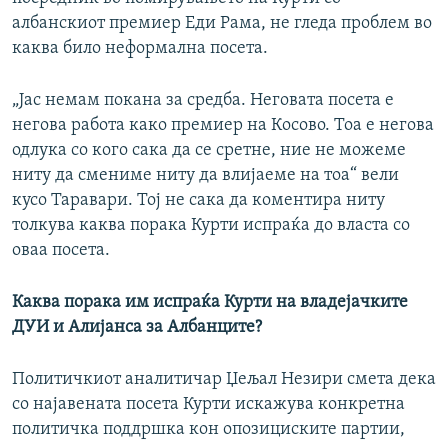
албанскиот премиер Еди Рама, не гледа проблем во
каква било неформална посета.
„Јас немам покана за средба. Неговата посета е
негова работа како премиер на Косово. Тоа е негова
одлука со кого сака да се сретне, ние не можеме
ниту да смениме ниту да влијаеме на тоа“ вели
кусо Таравари. Тој не сака да коментира ниту
толкува каква порака Курти испраќа до власта со
оваа посета.
Каква порака им испраќа Курти на владејачките
ДУИ и Алијанса за Албанците?
Политичкиот аналитичар Џељал Незири смета дека
со најавената посета Курти искажува конкретна
политичка поддршка кон опозициските партии,