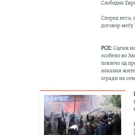
Слободна Евр
Според него, 
договор меѓу
РСЕ:
Сцени на
особено во З
повлече од пр
локални жител
згради на сев