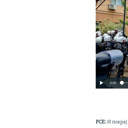
0:00
РСЕ:
И покрај