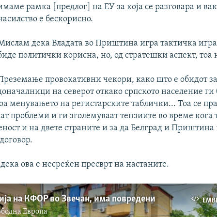
имаме рамка [предлог] на ЕУ за која се разговара и ва
насилство е бескорисно.
Мислам дека Владата во Приштина игра тактичка игра
биде политички корисна, но, од стратешки аспект, тоа 
Преземање провокативни чекори, како што е обидот з
доначалници на северот откако српското население ги
тоа менувањето на регистарските таблички... Тоа се п
т проблеми и ги зголемуваат тензиите во време кога 
ност и на двете страните и за да Белград и Приштина
договор.
дека ова е несреќен пресврт на настаните.
ја на КФОР во Звечан, има повредени
EMB
ободна Eвропа