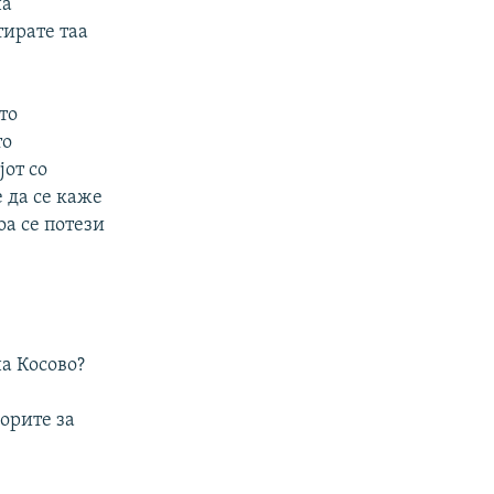
на
1080p
тирате таа
px
width
то
то
јот со
 да се каже
оа се потези
а Косово?
орите за