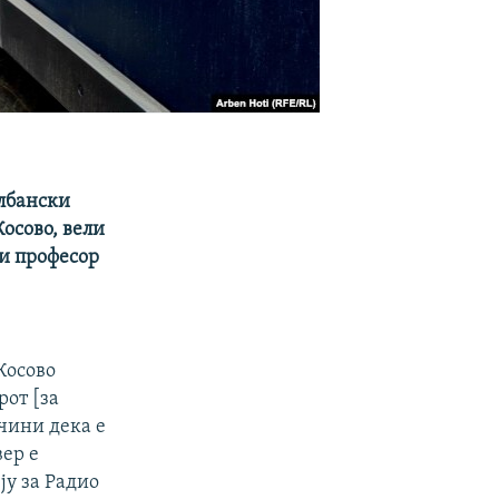
албански
осово, вели
 и професор
Косово
рот [за
 чини дека е
вер е
ју за Радио