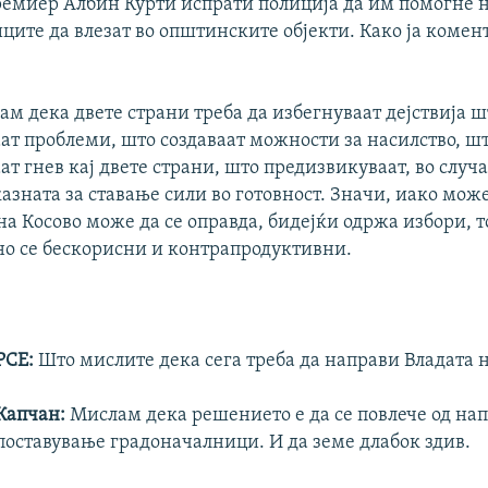
ремиер Албин Курти испрати полиција да им помогне 
Auto
240p
360p
480p
ите да влезат во општинските објекти. Како ја комен
720p
1080p
м дека двете страни треба да избегнуваат дејствија ш
ат проблеми, што создаваат можности за насилство, ш
т гнев кај двете страни, што предизвикуваат, во случа
азната за ставање сили во готовност. Значи, иако може
на Косово може да се оправда, бидејќи одржа избори, т
но се бескорисни и контрапродуктивни.
РСЕ:
Што мислите дека сега треба да направи Владата н
Капчан:
Мислам дека решението е да се повлече од нап
поставување градоначалници. И да земе длабок здив.