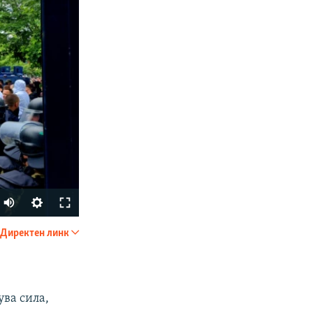
Auto
240p
Директен линк
SHARE
360p
480p
ува сила,
720p