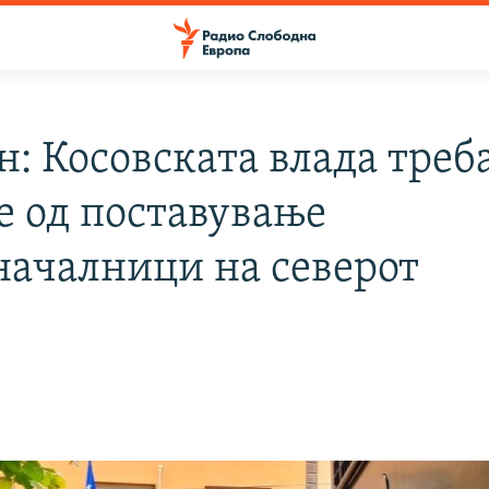
: Косовската влада треба
е од поставување
началници на северот