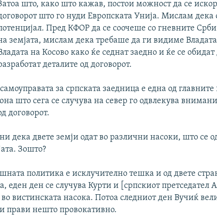
Затоа што, како што кажав, постои можност да се иско
договорот што го нуди Европската Унија. Мислам дека 
потенцијал. Пред КФОР да се соочеше со гневните Срби
на земјата, мислам дека требаше да ги видиме Владата
Владата на Косово како ќе седнат заедно и ќе се обидат 
разработат деталите од договорот.
самоуправата за српската заедница е една од главните
на што сега се случува на север го одвлекува внимани
д договорот.
ини дека двете земји одат во различни насоки, што се о
ата. Зошто?
шната политика е исклучително тешка и од двете стра
оа, еден ден се случува Курти и [српскиот претседател
 во вистинската насока. Потоа следниот ден Вучиќ вели
ти прави нешто провокативно.