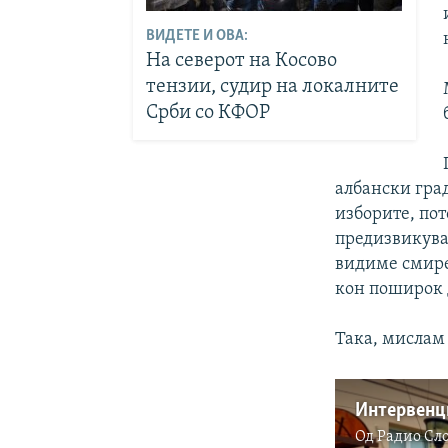
ВИДЕТЕ И ОВА:
На северот на Косово
тензии, судир на локалните
Срби со КФОР
албански гра
изборите, по
предизвикуваа
видиме смире
кон поширок 
Така, мислам 
Интервенци
Од
Радио Сл