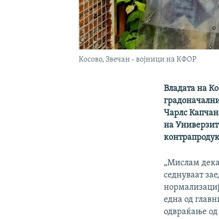
Косово, Звечан - војници на КФОР
Владата на Ко
градоначални
Чарлс Капчан
на Универзите
контрапродукт
„Мислам дека 
седнуваат зае
нормализација
една од главн
одвраќање од 