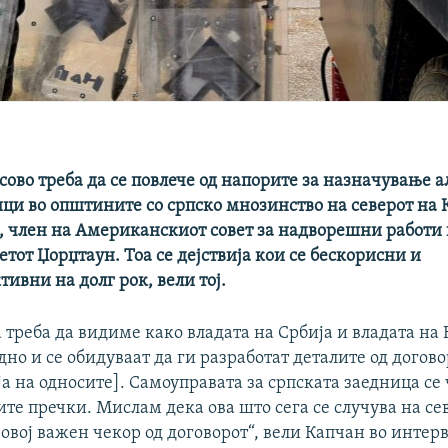
сово треба да се повлече од напорите за назначување 
ци во општините со српско мнозинство на северот на К
, член на Американскиот совет за надворешни работи
тот Џорџтаун. Тоа се дејствија кои се бескорисни и
ивни на долг рок, вели тој.
треба да видиме како владата на Србија и владата на 
дно и се обидуваат да ги разработат деталите од догово
 на односите]. Самоуправата за српската заедница се
ите пречки. Мислам дека ова што сега се случува на се
овој важен чекор од договорот“, вели Капчан во интерв