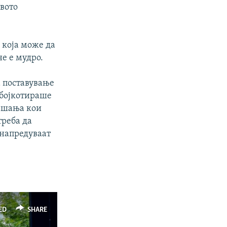
квото
 која може да
не е мудро.
а поставување
 бојкотираше
рашања кои
треба да
 напредуваат
ED
SHARE