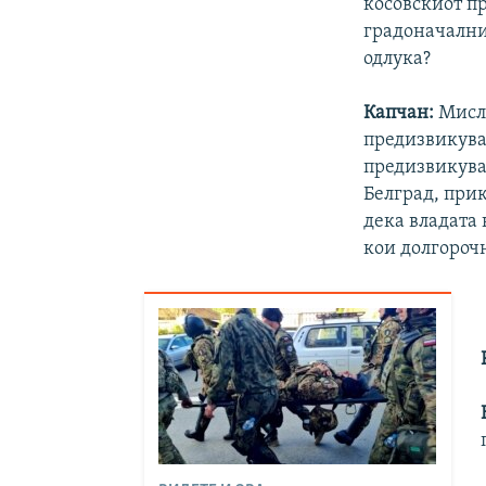
косовскиот п
градоначалниц
одлука?
Капчан:
Мисла
предизвикува
предизвикуваа
Белград, прик
дека владата 
кои долгороч