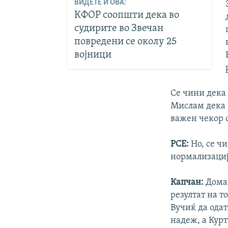
ВИДЕТЕ И ОВА:
КФОР соопшти дека во
судирите во Звечан
повредени се околу 25
војници
Се чини дека 
Мислам дека о
важен чекор о
РСЕ:
Но, се ч
нормализациј
Капчан:
Дома
резултат на т
Вучиќ да одат
надеж, а Кур