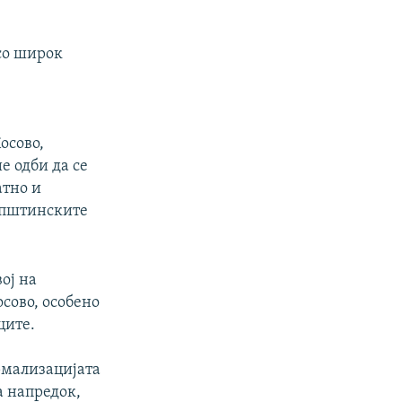
 со широк
осово,
е одби да се
атно и
 општинските
ој на
осово, особено
ците.
рмализацијата
а напредок,