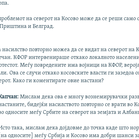
опа.
проблемот на северот на Косово може да се реши само
 Приштина и Белград.
 насилство повторно можеа да се видат на северот на К
вечан. КФОР интервенираше откако локалното населени
отестот. Меѓу повредените има војници на КФОР, верој
и. Ова се случи откако косовските власти ги зазедоа
ерот. Како ги коментирате овие настани?
Капчан:
Мислам дека ова е многу вознемирувачки разв
настаните, бидејќи насилството повторно се врати во К
во односите меѓу Србите на северот на земјата и Албан
Исто така, мислам дека дојдовме до точка каде што но
[на односите] меѓу Србија и Косово има добри шанси з