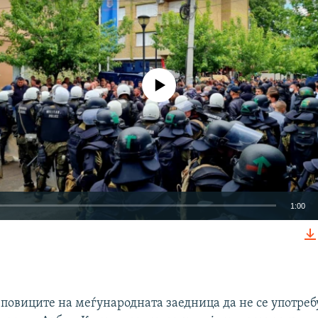
No media source currently available
1:00
EMBED
 повиците на меѓународната заедница да не се употреб