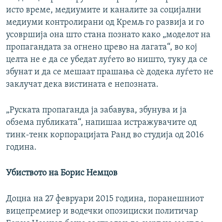
исто време, медиумите и каналите за социјални
медиуми контролирани од Кремљ го развија и го
усовршија она што стана познато како „моделот на
пропагандата за огнено црево на лагата“, во кој
целта не е да се убедат луѓето во ништо, туку да се
збунат и да се мешаат прашања сè додека луѓето не
заклучат дека вистината е непозната.
„Руската пропаганда ја забавува, збунува и ја
обзема публиката“, напишаа истражувачите од
тинк-тенк корпорацијата Ранд во студија од 2016
година.
Убиството на Борис Немцов
Доцна на 27 февруари 2015 година, поранешниот
вицепремиер и водечки опозициски политичар