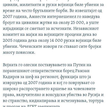
цивили, милитанти и руски војници биле убиени за
време на често бруталните борби. Во извештајот од
2007 година, Амнести интернешенел го наведува
бројот на цивилни жртви на околу 25 000, а уште
илјадници се сметаат за исчезнати. Независниот
комитет на мајки на војниците процени дека во
2005 година дека околу 14 000 руски војници биле
убиени. Чеченските извори ги ставаат сите бројки
многу повисоки.
Војната го олесни поставувањето на Путин на
поранешниот сепаратистички борец Рамзан
Кадиров за шеф на регионот, функција што ја
извршува од 2007 година и кој го поврзуваат со
широко распространето кршење на човековите
права, вклучително и вонсудски убиства во Русија и
во странство, киднапирања и исчезнувања, тортура
и прогон на ЛГБТ заедницата.