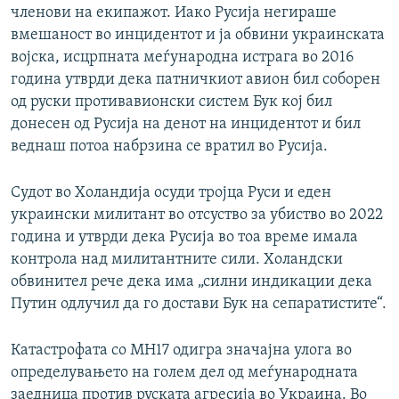
членови на екипажот. Иако Русија негираше
вмешаност во инцидентот и ја обвини украинската
војска, исцрпната меѓународна истрага во 2016
година утврди дека патничкиот авион бил соборен
од руски противавионски систем Бук кој бил
донесен од Русија на денот на инцидентот и бил
веднаш потоа набрзина се вратил во Русија.
Судот во Холандија осуди тројца Руси и еден
украински милитант во отсуство за убиство во 2022
година и утврди дека Русија во тоа време имала
контрола над милитантните сили. Холандски
обвинител рече дека има „силни индикации дека
Путин одлучил да го достави Бук на сепаратистите“.
Катастрофата со MH17 одигра значајна улога во
определувањето на голем дел од меѓународната
заедница против руската агресија во Украина. Во