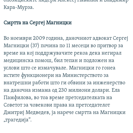
опозициските лидери Алексеј Навални и Владимир
Кара-Мурза.
Смртта на Сергеј Магницки
Во ноември 2009 година, даночниот адвокат Сергеј
Магницки (37) почина по 11 месеци во притвор за
време на кој поддржувачите рекоа дека негирал
медицинска помош, бил тепан и подложен на
услови што се измачувале. Магницки го гонеа
истите функционери на Министерството за
внатрешни работи што ги обвини за инженерство
на даночна измама од 230 милиони долари. Ела
Памфилова, во тоа време претседателката на
Советот за човекови права на претседателот
Дмитриј Медведев, ја нарече смртта на Магницки
„трагедија“.