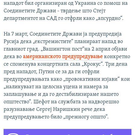
нападот бил организиран од Украина со помош на
Соединетите Држави - тврдење што Стејт
департментот на САД го отфрли како „апсурдно“.
На 7 март, Соединетите Држави ја предупредија
Русија дека „екстремистите“ планираат напад во
главниот град. „Вашингтон пост“на 2 април објави
дека во
американското предупредување
конкретно
се споменува концертната сала „Крокус“. Три дена
пред нападот, Путин се за да ги отфрли
предупредувањата како „провокативни изјави“ кои
„наликуваат на целосна уцена и намера за
заплашување и да го дестабилизираме нашето
општество“. Шефот на службата за надворешно
разузнавање Сергеј Наришкин рече дека
предупредувањето било „премногу општо“.