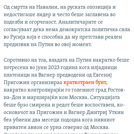
Од смртта на Навални, на руската опозиција и
недостигаше лидер и често беше заглавена во
поделби и огорченост. Аналитичарите се
согласуваат дека нема демократска политичка сила
во Русија која е способна да му претстави реален
предизвик на Путин во овој момент.
Спротивно на тоа, владата на Путин накратко беше
потресена во јуни 2023 година кога илјадници
платеници на Вагнер предводени од Евгениј
Пригожин организираа
краткотраен бунт,
накратко контролирајќи го големиот град Ростов-
на-Дон и марширајќи кон Москва. Ситуацијата
беше брзо смирена и редот беше воспоставен, ко-
основачот на Пригожин и Вагнер Дмитриј Уткин
беа убиени два месеци подоцна кога нивниот
приватен авион се урна северно од Москва.