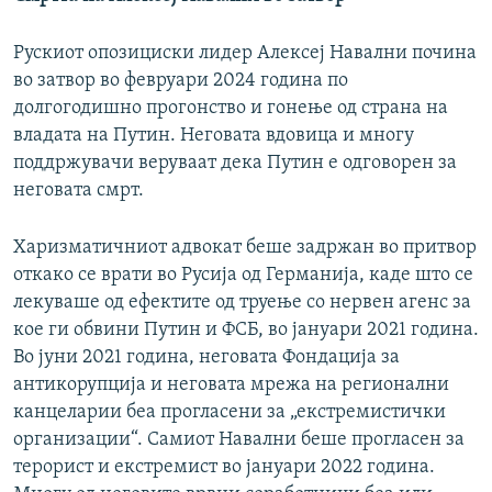
Рускиот опозициски лидер Алексеј Навални почина
во затвор во февруари 2024 година по
долгогодишно прогонство и гонење од страна на
владата на Путин. Неговата вдовица и многу
поддржувачи веруваат дека Путин е одговорен за
неговата смрт.
Харизматичниот адвокат беше задржан во притвор
откако се врати во Русија од Германија, каде што се
лекуваше од ефектите од труење со нервен агенс за
кое ги обвини Путин и ФСБ, во јануари 2021 година.
Во јуни 2021 година, неговата Фондација за
антикорупција и неговата мрежа на регионални
канцеларии беа прогласени за „екстремистички
организации“. Самиот Навални беше прогласен за
терорист и екстремист во јануари 2022 година.