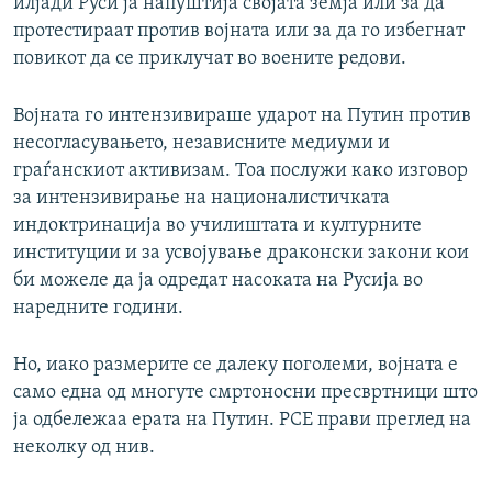
илјади Руси ја напуштија својата земја или за да
протестираат против војната или за да го избегнат
повикот да се приклучат во воените редови.
Војната го интензивираше ударот на Путин против
несогласувањето, независните медиуми и
граѓанскиот активизам. Тоа послужи како изговор
за интензивирање на националистичката
индоктринација во училиштата и културните
институции и за усвојување драконски закони кои
би можеле да ја одредат насоката на Русија во
наредните години.
Но, иако размерите се далеку поголеми, војната е
само една од многуте смртоносни пресвртници што
ја одбележаа ерата на Путин. РСЕ прави преглед на
неколку од нив.