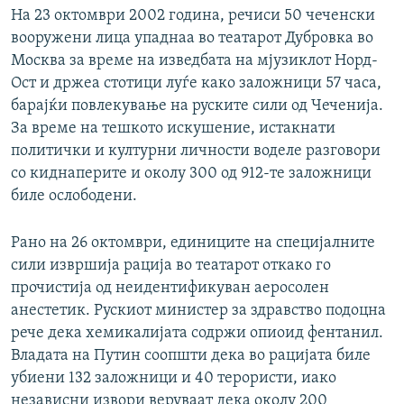
На 23 октомври 2002 година, речиси 50 чеченски
вооружени лица упаднаа во театарот Дубровка во
Москва за време на изведбата на мјузиклот Норд-
Ост и држеа стотици луѓе како заложници 57 часа,
барајќи повлекување на руските сили од Чеченија.
За време на тешкото искушение, истакнати
политички и културни личности воделе разговори
со киднаперите и околу 300 од 912-те заложници
биле ослободени.
Рано на 26 октомври, единиците на специјалните
сили извршија рација во театарот откако го
прочистија од неидентификуван аеросолен
анестетик. Рускиот министер за здравство подоцна
рече дека хемикалијата содржи опиоид фентанил.
Владата на Путин соопшти дека во рацијата биле
убиени 132 заложници и 40 терористи, иако
независни извори веруваат дека околу 200