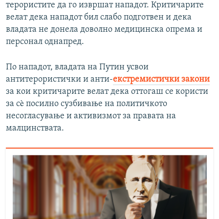
терористите да го извршат нападот. Критичарите
велат дека нападот бил слабо подготвен и дека
владата не донела доволно медицинска опрема и
персонал однапред.
По нападот, владата на Путин усвои
антитерористички и анти-
екстремистички закони
за кои критичарите велат дека оттогаш се користи
за сè посилно сузбивање на политичкото
несогласување и активизмот за правата на
малцинствата.