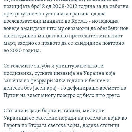
позицијата број 2 од 2008-2012 година за да избегне
прекршување на уставната граница од два
последователни мандати во Кремљ - но подоцна
воведе амандман што му овозможи да обезбеди нов
шестгодишен мандат како претседател минатиот
март, заедно со правото да се кандидира повторно
во 2030 година.
Со големите загуби и уништување што ги
предизвика, руската инвазија на Украина која
започна во февруари 2022 година и беснее и
денеска без јасен крај - го дефинираше времето на
Путин на власт многу поостро од било што друго.
Стотици илјади борци и цивили, милиони
Украинци се раселени поради најголемата војна во
Европа по Втората светска војна, додека стотици