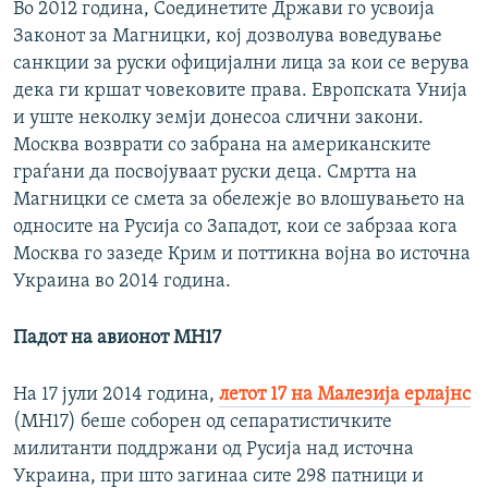
Во 2012 година, Соединетите Држави го усвоија
Законот за Магницки, кој дозволува воведување
санкции за руски официјални лица за кои се верува
дека ги кршат човековите права. Европската Унија
и уште неколку земји донесоа слични закони.
Москва возврати со забрана на американските
граѓани да посвојуваат руски деца. Смртта на
Магницки се смета за обележје во влошувањето на
односите на Русија со Западот, кои се забрзаа кога
Москва го зазеде Крим и поттикна војна во источна
Украина во 2014 година.
Падот на авионот MH17
На 17 јули 2014 година,
летот 17 на Малезија ерлајнс
(MH17) беше соборен од сепаратистичките
милитанти поддржани од Русија над источна
Украина, при што загинаа сите 298 патници и