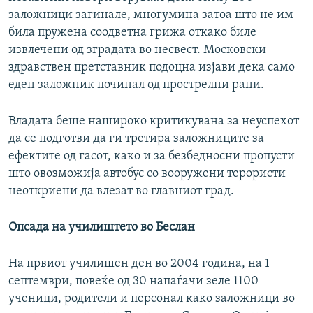
заложници загинале, многумина затоа што не им
била пружена соодветна грижа откако биле
извлечени од зградата во несвест. Московски
здравствен претставник подоцна изјави дека само
еден заложник починал од прострелни рани.
Владата беше нашироко критикувана за неуспехот
да се подготви да ги третира заложниците за
ефектите од гасот, како и за безбедносни пропусти
што овозможија автобус со вооружени терористи
неоткриени да влезат во главниот град.
Опсада на училиштето во Беслан
На првиот училишен ден во 2004 година, на 1
септември, повеќе од 30 напаѓачи зеле 1100
ученици, родители и персонал како заложници во