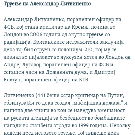
Труење на Александар Литвиненко
Александар Литвиненко, поранешен офицер на
ФСБ, кој стана критичар на Кремљ, почина во
Лондон во 2006 година од акутно труење со
радијација. Британските истражители заклучија
дека тој бил отруен со полониум-210, кој му се
лизнал во пијалокот во луксузен хотел во Лондон од
Андреј Луговој, поранешен офицер на ФСБ и
сегашен член на Државната дума, и Дмитриј
Ковтун, поранешен офицер на КГБ.
Литвиненко (44) беше остар критичар на Путин,
обвинувајќи го дека создал „мафијашка држава“ и
напиша две книги во кои се наведува вмешаност
на руската агенција за безбедност во бомбашките
напади во станбени згради во 1999 година. Неколку
недели пред неговото труење, тој тврдеше дека