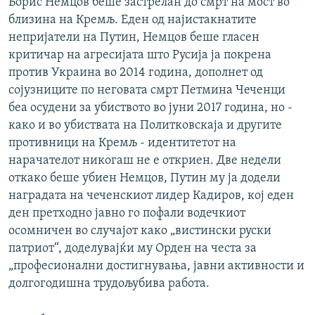
Борис Немцов беше застрелан до смрт на мост во
близина на Кремљ. Еден од најистакнатите
непријатели на Путин, Немцов беше гласен
критичар на агресијата што Русија ја покрена
против Украина во 2014 година, дополнет од
сојузниците по неговата смрт Петмина Чеченци
беа осудени за убиството во јуни 2017 година, но -
како и во убиствата на Политковскаја и другите
противници на Кремљ - идентитетот на
нарачателот никогаш не е откриен. Две недели
откако беше убиен Немцов, Путин му ја додели
наградата на чеченскиот лидер Кадиров, кој еден
ден претходно јавно го пофали водечкиот
осомничен во случајот како „вистински руски
патриот“, доделувајќи му Орден на честа за
„професионални достигнувања, јавни активности и
долгогодишна трудољубива работа.