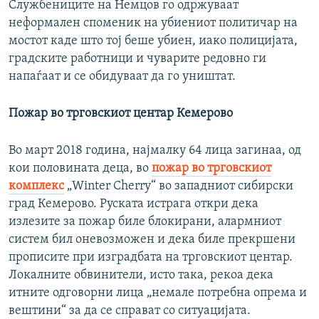
Службениците на Немцов го одржуваат
неформален споменик на убиениот политичар на
мостот каде што тој беше убиен, иако полицијата,
градските работници и чуварите редовно ги
напаѓаат и се обидуваат да го уништат.
Пожар во трговскиот центар Кемерово
Во март 2018 година, најмалку 64 лица загинаа, од
кои половината деца, во
пожар во трговскиот
комплекс
„Winter Cherry“ во западниот сибирски
град Кемерово. Руската истрага откри дека
излезите за пожар биле блокирани, алармниот
систем бил оневозможен и дека биле прекршени
прописите при изградбата на трговскиот центар.
Локалните обвинители, исто така, рекоа дека
итните одговорни лица „немале потребна опрема и
вештини“ за да се справат со ситуацијата.