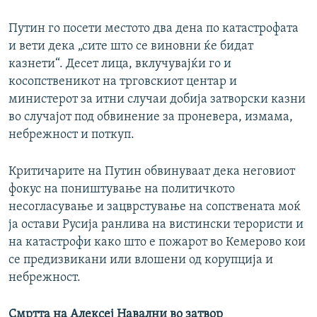
Путин го посети местото два дена по катастрофата
и вети дека „сите што се виновни ќе бидат
казнети“. Десет лица, вклучувајќи го и
косопственикот на трговскиот центар и
министерот за итни случаи добија затворски казни
во случајот под обвинение за проневера, измама,
небрежност и поткуп.
Критичарите на Путин обвинуваат дека неговиот
фокус на поништување на политичкото
несогласување и зацврстување на сопствената моќ
ја остави Русија ранлива на вистински терористи и
на катастрофи како што е пожарот во Кемерово кои
се предизвикани или влошени од корупција и
небрежност.
Смртта на Алексеј Навални во затвор