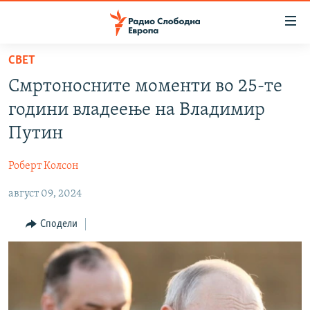
Достапни
линкови
Оди
СВЕТ
на
МАКЕДОНИЈА
Смртоносните моменти во 25-те
содржината
СВЕТ
Оди
години владеење на Владимир
ВИЗУЕЛНО
на
Путин
главната
ВЕСТИ
навигација
Роберт Колсон
ШТО ТРЕБА ДА ЗНАЕТЕ
Премини
на
август 09, 2024
ПРИЈАВИ СЕ ЗА ЊУЗЛЕТЕР
пребарување
ПОДКАСТ ЗОШТО?
Сподели
СЛЕДЕТЕ НЕ