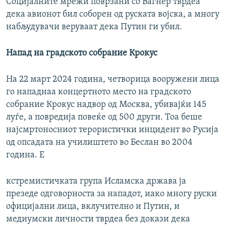
Социјалните мрежи поврзани со Вагнер тврдеа
дека авионот бил соборен од руската војска, а многу
набљудувачи веруваат дека Путин ги убил.
Напад на градското собрание
Крокус
На 22 март 2024 година, четворица вооружени лица
го нападнаа концертното место на градското
собрание Крокус надвор од Москва, убивајќи 145
луѓе, а повредија повеќе од 500 други. Тоа беше
најсмртоносниот терористички инцидент во Русија
од опсадата на училиштето во Беслан во 2004
година. Е
кстремистичката група Исламска држава ја
презеде одговорноста за нападот, иако многу руски
официјални лица, вклучително и Путин, и
медиумски личности тврдеа без докази дека