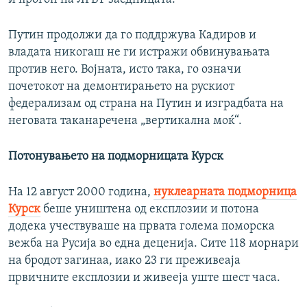
Путин продолжи да го поддржува Кадиров и
владата никогаш не ги истражи обвинувањата
против него. Војната, исто така, го означи
почетокот на демонтирањето на рускиот
федерализам од страна на Путин и изградбата на
неговата таканаречена „вертикална моќ“.
Потонувањето на подморницата Курск
На 12 август 2000 година,
нуклеарната подморница
Курск
беше уништена од експлозии и потона
додека учествуваше на првата голема поморска
вежба на Русија во една деценија. Сите 118 морнари
на бродот загинаа, иако 23 ги преживеаја
првичните експлозии и живееја уште шест часа.