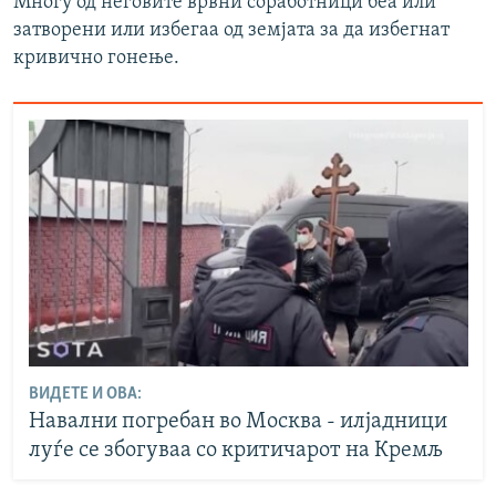
Многу од неговите врвни соработници беа или
затворени или избегаа од земјата за да избегнат
кривично гонење.
ВИДЕТЕ И ОВА:
Навални погребан во Москва - илјадници
луѓе се збогуваа со критичарот на Кремљ