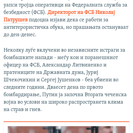
уапси тројца оперативци на Федералната служба за
безбедност (ФСБ).
Директорот на ФСБ Николај
Патрушев
подоцна изјави дека се работи за
антитерористичка обука, но прашањата остануваат
до ден-денес.
Неколку луѓе вклучени во независните истраги за
бомбашките напади - меѓу кои и поранешниот
офицер на ФСБ, Александар Литвиненко и
пратениците на Државната дума, Јуриј
Шчекочихин и Сергеј Јушенков - беа убиени во
следните години. Дваесет дена по првото
бомбардирање, Путин ја започна Втората чеченска
војна во услови на широко распространета клима
на страв и гнев.