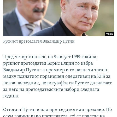
РСЕ веб страници
Рускиот претседател Владимир Путин
Пред четвртина век, на 9 август 1999 година,
рускиот претседател Борис Елцин го избра
Владимир Путин за премиер и го назначи тогаш
малку познатиот поранешен оперативец на КГБ за
негов наследник, повикувајќи ги Русите да гласаат
за него на претседателските избори следната
година.
Оттогаш Путин е или претседател или премиер. По
осум години како претседател, тој се повлече на