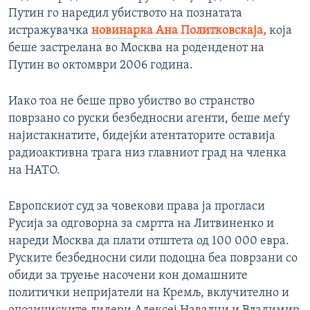
Путин го наредил убиството на познатата
истражувачка
новинарка Ана Политковскаја,
која
беше застрелана во Москва на роденденот на
Путин во октомври 2006 година.
Иако тоа не беше прво убиство во странство
поврзано со руски безбедносни агенти, беше меѓу
најистакнатите, бидејќи атентаторите оставија
радиоактивна трага низ главниот град на членка
на НАТО.
Европскиот суд за човекови права ја прогласи
Русија за одговорна за смртта на Литвиненко и
нареди Москва да плати отштета од 100 000 евра.
Руските безбедносни сили подоцна беа поврзани со
обиди за труење насочени кон домашните
политички непријатели на Кремљ, вклучително и