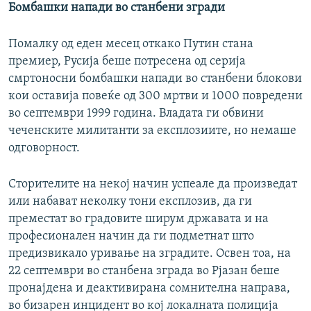
Бомбашки напади во станбени згради
Помалку од еден месец откако Путин стана
премиер, Русија беше потресена од серија
смртоносни бомбашки напади во станбени блокови
кои оставија повеќе од 300 мртви и 1000 повредени
во септември 1999 година. Владата ги обвини
чеченските милитанти за експлозиите, но немаше
одговорност.
Сторителите на некој начин успеале да произведат
или набават неколку тони експлозив, да ги
преместат во градовите ширум државата и на
професионален начин да ги подметнат што
предизвикало уривање на зградите. Освен тоа, на
22 септември во станбена зграда во Рјазан беше
пронајдена и деактивирана сомнителна направа,
во бизарен инцидент во кој локалната полиција