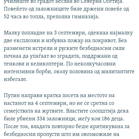
училиште во градот Беслан во Северна Осетија.
Повеќето од заложниците биле држени повеќе од
52 часа во топла, преполна гимназија.
Малку попладне на 3 септември, одекнаа најмалку
две експлозии и избувна пожар на покривот. Беа
разменети истрели и руските безбедносни сили
почнаа да упаѓаат во зградата, поддржани од
тенкови и хеликоптери. По неколкучасовни
интензивни борби, околу половина од милитантите
избегале.
Путин направи кратка посета на местото на
настанот на 4 септември, но не се сретна со
семејствата на жртвите. Властите соопштија дека
биле убиени 334 заложници, меѓу кои 186 деца.
После тоа, владата повторно беше критикувана за
безбедносни пропусти што им овозможиле на