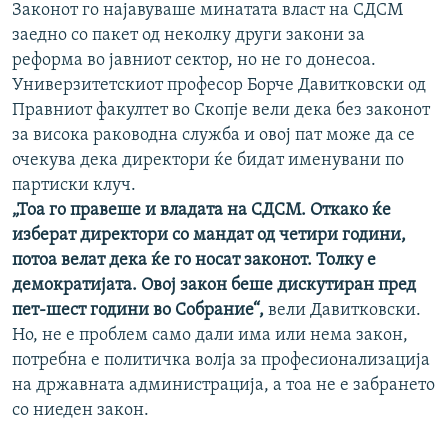
Законот го најавуваше минатата власт на СДСМ
заедно со пакет од неколку други закони за
реформа во јавниот сектор, но не го донесоа.
Универзитетскиот професор Борче Давитковски од
Правниот факултет во Скопје вели дека без законот
за висока раководна служба и овој пат може да се
очекува дека директори ќе бидат именувани по
партиски клуч.
„Тоа го правеше и владата на СДСМ. Откако ќе
изберат директори со мандат од четири години,
потоа велат дека ќе го носат законот. Толку е
демократијата. Овој закон беше дискутиран пред
пет-шест години во Собрание“,
вели Давитковски.
Но, не е проблем само дали има или нема закон,
потребна е политичка волја за професионализација
на државната администрација, а тоа не е забрането
со ниеден закон.