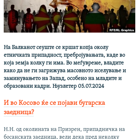
РСЕ веб страници
На Балканот сеуште се кршат копја околу
етничката припадност, пребројувањата, каде во
која земја колку ги има. Во меѓувреме, владите
како да не ги загрижува масовното иселување и
заминувањето на Запад, особено на младите и
образoвани кадри. Њузлетер 05.07.2024
И во Косово ќе се појави бугарска
заедница?
Н.Н. од околината на Призрен, припадничка на
босанската заедница, вели дека пред неколку