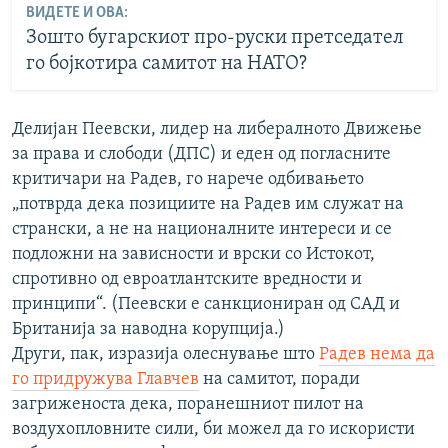
ВИДЕТЕ И ОВА:
Зошто бугарскиот про-руски претседател
го бојкотира самитот на НАТО?
Делијан Пеевски, лидер на либералното Движење
за права и слободи (ДПС) и еден од погласните
критичари на Радев, го нарече одбивањето
„потврда дека позициите на Радев им служат на
странски, а не на националните интереси и се
подложни на зависности и врски со Истокот,
спротивно од евроатлантските вредности и
принципи“. (Пеевски е санкциониран од САД и
Британија за наводна корупција.)
Други, пак, изразија олеснување што
Радев нема да
го придружува Главчев
на самитот, поради
загриженоста дека, поранешниот пилот на
воздухопловните сили, би можел да го искористи