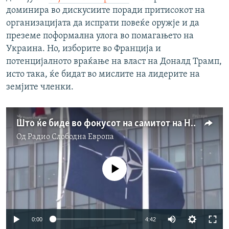
доминира во дискусиите поради притисокот на
организацијата да испрати повеќе оружје и да
преземе поформална улога во помагањето на
Украина. Но, изборите во Франција и
потенцијалното враќање на власт на Доналд Трамп,
исто така, ќе бидат во мислите на лидерите на
земјите членки.
Што ќе биде во фокусот на самитот на НАТО во Вашингтон?
Од
Радио Слободна Eвропа
No media source currently available
Auto
0:00
4:42