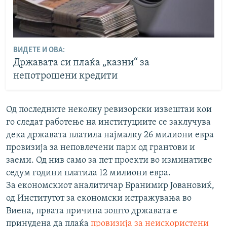
ВИДЕТЕ И ОВА:
Државата си плаќа „казни“ за
непотрошени кредити
Од последните неколку ревизорски извештаи кои
го следат работење на институциите се заклучува
дека државата платила најмалку 26 милиони евра
провизија за неповлечени пари од грантови и
заеми. Од нив само за пет проекти во изминативе
седум години платила 12 милиони евра.
За економскиот аналитичар Бранимир Јовановиќ,
од Институтот за економски истражувања во
Виена, првата причина зошто државата е
принудена да плаќа
провизија за неискористени