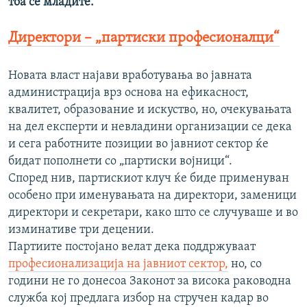
тоа се младите.
Директори – „партиски професионалци“
Новата власт најави вработувања во јавната
администрација врз основа на ефикасност,
квалитет, образование и искуство, но, очекувањата
на дел експерти и невладини организации се дека
и сега работните позиции во јавниот сектор ќе
бидат пополнети со „партиски војници“.
Според нив, партискиот клуч ќе биде применуван
особено при именувањата на директори, заменици
директори и секретари, како што се случуваше и во
изминативе три децении.
Партиите постојано велат дека поддржуваат
професионализација на јавниот сектор,
но, со
години не го донесоа Законот за висока раководна
служба кој предлага избор на стручен кадар во