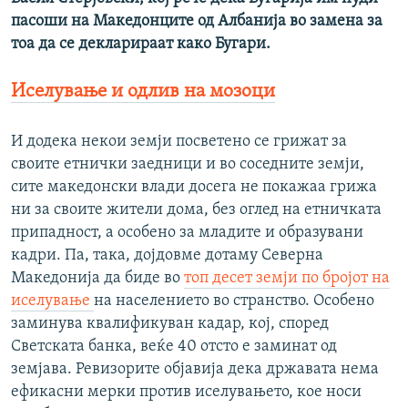
пасоши на Македонците од Албанија во замена за
тоа да се декларираат како Бугари.
Иселување и одлив на мозоци
И додека некои земји посветено се грижат за
своите етнички заедници и во соседните земји,
сите македонски влади досега не покажаа грижа
ни за своите жители дома, без оглед на етничката
припадност, а особено за младите и образувани
кадри. Па, така, дојдовме дотаму Северна
Македонија да биде во
топ десет земји по бројот на
иселување
на населението во странство. Особено
заминува квалификуван кадар, кој, според
Светската банка, веќе 40 отсто е заминат од
земјава. Ревизорите објавија дека државата нема
ефикасни мерки против иселувањето, коe носи