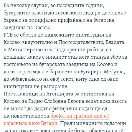
Во неколку случаи, во последните години,
бугарските власти до косовските лидери доставиле
барање за официјално прифаќање на бугарска
заедница на Косово.
РСЕ се обрати до надлежните институции на
Косово, вклучително и Претседателството, Владата
и Министерството за надворешни работи, со
прашање каков е нивниот став кога станува збор за
постоењето на бугарската заедница на Косово и
дали го разгледале барањето на Бугарија. Меѓутоа,
до објавувањето на овој текст, ниту една од овие
институции не реагираше.
Претставници на Агенцијата за статистика на
Косово, за Радио Слободна Европа велат дека засега
не можат да дадат официјални податоци од
најновиот попис за
бројот на граѓани кои се
изјасниле како Бугари.
Прелиминарните податоци
за најважните показатели ќе бидат објавени на 12