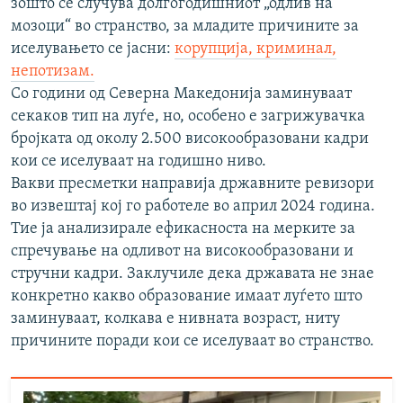
зошто се случува долгогодишниот „одлив на
мозоци“ во странство, за младите причините за
иселувањето се јасни:
корупција, криминал,
непотизам.
Со години од Северна Македонија заминуваат
секаков тип на луѓе, но, особено е загрижувачка
бројката од околу 2.500 високообразовани кадри
кои се иселуваат на годишно ниво.
Вакви пресметки направија државните ревизори
во извештај кој го работеле во април 2024 година.
Тие ја анализирале ефикасноста на мерките за
спречување на одливот на високообразовани и
стручни кадри. Заклучиле дека државата не знае
конкретно какво образование имаат луѓето што
заминуваат, колкава е нивната возраст, ниту
причините поради кои се иселуваат во странство.