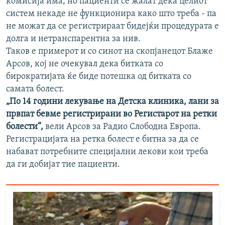
комисија има, но пациенти се жалат дека целиот
систем некаде не функционира како што треба - па
не можат да се регистрираат бидејќи процедурата е
долга и нетранспарентна за нив.
Таков е примерот и со синот на скопјанецот Блаже
Арсов, кој не очекувал дека битката со
бирократијата ќе биде потешка од битката со
самата болест.
„По 14 години лекување на Детска клиника, лани за
првпат бевме регистрирани во Регистарот на ретки
болести“,
вели Арсов за Радио Слободна Европа.
Регистрацијата на ретка болест е битна за да се
набават потребните специјални лекови кои треба
да ги добијат тие пациенти.