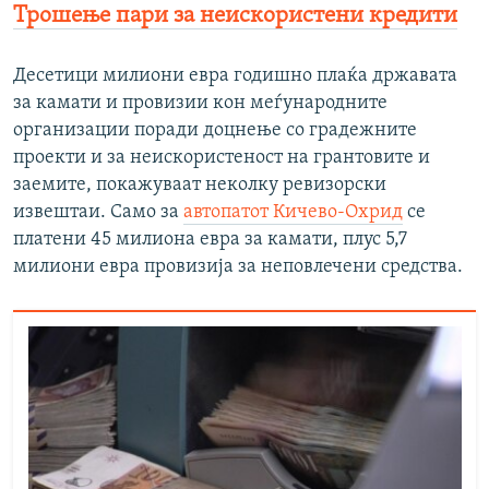
Трошење пари за неискористени кредити
Десетици милиони евра годишно плаќа државата
за камати и провизии кон меѓународните
организации поради доцнење со градежните
проекти и за неискористеност на грантовите и
заемите, покажуваат неколку ревизорски
извештаи. Само за
автопатот Кичево-Охрид
се
платени 45 милиона евра за камати, плус 5,7
милиони евра провизија за неповлечени средства.