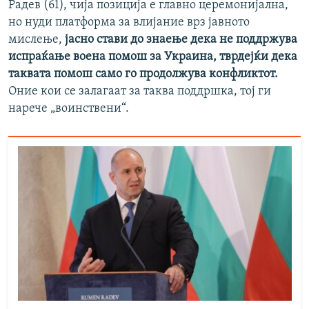
Радев (61), чија позиција е главно церемонијална,
но нуди платформа за влијание врз јавното
мислење,
јасно стави до знаење дека не поддржува
испраќање воена помош за Украина, тврдејќи дека
таквата помош само го продолжува конфликтот.
Оние кои се залагаат за таква поддршка, тој ги
нарече „воинствени“.