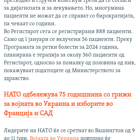
претходно и стручен колегиум треба да се согласи
за дијагнозата и за лекувањето. Но, многумина
пациенти не можат да се справат со бирократијата,
па чекаат со години.
Во Регистарот сега се регистрирани 888 пациенти.
Само од 1 јануари се вклучени 56 пациенти. Преку
Програмата за ретки болести за 2024 година,
планирана е терапија за околу 360 пациенти од
Регистарот, односно за помалку од половина од нив,
покажуваат податоците од Министерството за
здравство.
НАТО одбележува 75 годишнина со грижи
за војната во Украина и изборите во
Франција и САД
Лидерите на НАТО ќе се сретнат во Вашингтон од 9
до 11 јули.
Војната во Украина
повторно ќе