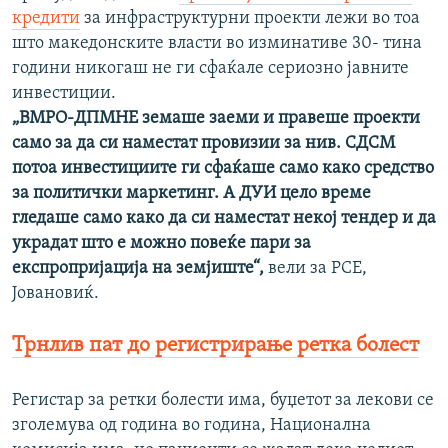
кредити
за инфраструктурни проекти лежи во тоа
што македонските власти во изминативе 30- тина
години никогаш не ги сфаќале сериозно јавните
инвестиции.
„ВМРО-ДПМНЕ земаше заеми и правеше проекти
само за да си наместат провизии за нив. СДСМ
потоа инвестициите ги сфаќаше само како средство
за политички маркетинг. А ДУИ цело време
гледаше само како да си наместат некој тендер и да
украдат што е можно повеќе пари за
експропријација на земјиште“,
вели за РСЕ,
Јовановиќ.
Трнлив пат до регистрирање ретка болест
Регистар за ретки болести има, буџетот за лекови се
зголемува од година во година, Национална