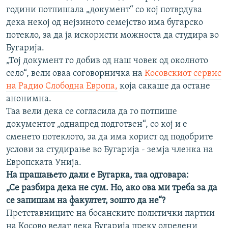
години потпишала „документ“ со кој потврдува
дека некој од нејзиното семејство има бугарско
потекло, за да ја искористи можноста да студира во
Бугарија.
„Тој документ го добив од наш човек од околното
село“, вели оваа соговорничка на
Косовскиот сервис
на Радио Слободна Европа,
која сакаше да остане
анонимна.
Таа вели дека се согласила да го потпише
документот „однапред подготвен“, со кој и е
сменето потеклото, за да има корист од подобрите
услови за студирање во Бугарија - земја членка на
Европската Унија.
На прашањето дали е Бугарка, таа одговара:
„Се разбира дека не сум. Но, ако ова ми треба за да
се запишам на факултет, зошто да не“?
Претставниците на босанските политички партии
на Косово велат дека Бугарија преку одредени