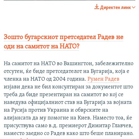
240p
Директен линк
360p
Auto
240p
360p
480p
480p
Зошто бугарскиот претседател Радев не
720p
720p
1080p
оди на самитот на НАТО?
1080p
На самитот на НАТО во Вашингтон, забележително
отсутен, ќе биде претседателот на Бугарија, која е
членка на НАТО од 2004 година.
Румен Радев
изјави дека не бил консултиран за документот што
треба да биде презентиран на самитот во кој се
наведува официјалниот став на Бугарија за војната
на Русија против Украина и обврските на
алијансата да му помогне на Киев. Наместо тоа, ќе
присуствува само в.д. премиерот Димитар Главчев,
наместо заедно со Радев како што беше планирано.