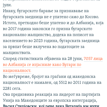
јули.
Инаку, бугарското барање за признавање на
бугарската заедница не е упатено само до Косово.
Истото, претходно беше упатено и до Албанија, која
во 2017 година законски го призна бугарското
национално малцинство, додека на пописот на
населението во 2023 година, бугарската заедница
за првпат беше вклучена во податоците за
малцинствата.
Според статистиката објавена на 28 јуни,
7057 лица
во Албанија се изјасниле како Бугари по
националност.
Во меѓувреме, бројот на граѓани од македонска
националност е намален, од 5512 во 2011 година на
2281 сега.
Ова предизвика реакција на лидерот на партијата
Унија на Македонците за европска интеграција,
Васил Стерјовски, кој рече дека Бугарија им нуди