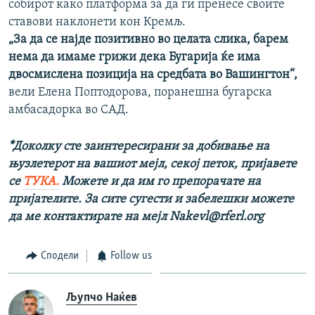
собирот како платформа за да ги пренесе своите
ставови наклонети кон Кремљ.
„За да се најде позитивно во целата слика, барем
нема да имаме грижи дека Бугарија ќе има
двосмислена позиција на средбата во Вашингтон“,
вели Елена Поптодорова, поранешна бугарска
амбасадорка во САД.
*Доколку сте заинтересирани за добивање на
њузлетерот на вашиот мејл, секој петок, пријавете
се
ТУКА.
Можете и да им го препорачате на
пријателите. За сите сугести и забелешки можете
да ме контактирате на мејл Nakevl@rferl.org
Сподели
Follow us
Љупчо Наќев