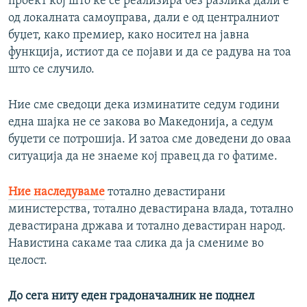
проект кој што ќе се реализира без разлика дали е
од локалната самоуправа, дали е од централниот
буџет, како премиер, како носител на јавна
функција, истиот да се појави и да се радува на тоа
што се случило.
Ние сме сведоци дека изминатите седум години
една шајка не се закова во Македонија, а седум
буџети се потрошија. И затоа сме доведени до оваа
ситуација да не знаеме кој правец да го фатиме.
Ние наследуваме
тотално девастирани
министерства, тотално девастирана влада, тотално
девастирана држава и тотално девастиран народ.
Навистина сакаме таа слика да ја смениме во
целост.
До сега ниту еден градоначалник не поднел