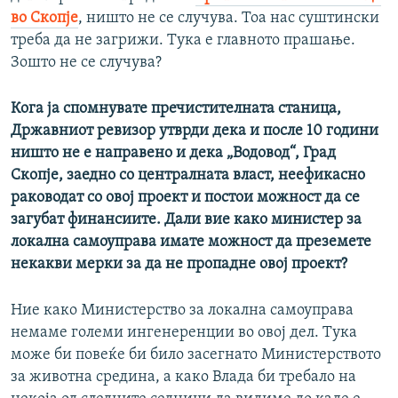
во Скопје
, ништо не се случува. Тоа нас суштински
треба да не загрижи. Тука е главното прашање.
Зошто не се случува?
Кога ја спомнувате пречистителната станица,
Државниот ревизор утврди дека и после 10 години
ништо не е направено и дека „Водовод“, Град
Скопје, заедно со централната власт, неефикасно
раководат со овој проект и постои можност да се
загубат финансиите. Дали вие како министер за
локална самоуправа имате можност да преземете
некакви мерки за да не пропадне овој проект?
Ние како Министерство за локална самоуправа
немаме големи ингенеренции во овој дел. Тука
може би повеќе би било засегнато Министерството
за животна средина, а како Влада би требало на