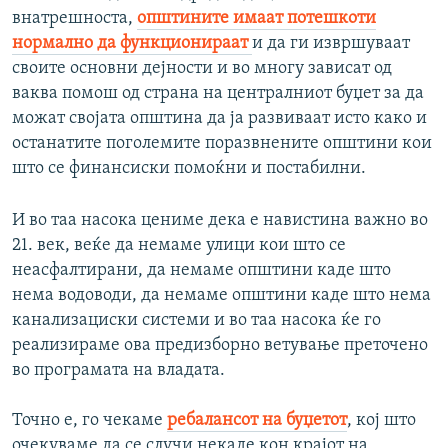
внатрешноста,
општините имаат потешкоти
нормално да функционираат
и да ги извршуваат
своите основни дејности и во многу зависат од
ваква помош од страна на централниот буџет за да
можат својата општина да ја развиваат исто како и
останатите поголемите поразвнените општини кои
што се финансиски помоќни и постабилни.
И во таа насока цениме дека е навистина важно во
21. век, веќе да немаме улици кои што се
неасфалтирани, да немаме општини каде што
нема водоводи, да немаме општини каде што нема
канализациски системи и во таа насока ќе го
реализираме ова предизборно ветување преточено
во програмата на владата.
Точно е, го чекаме
ребалансот на буџетот
, кој што
очекуваме да се случи некаде кон крајот на