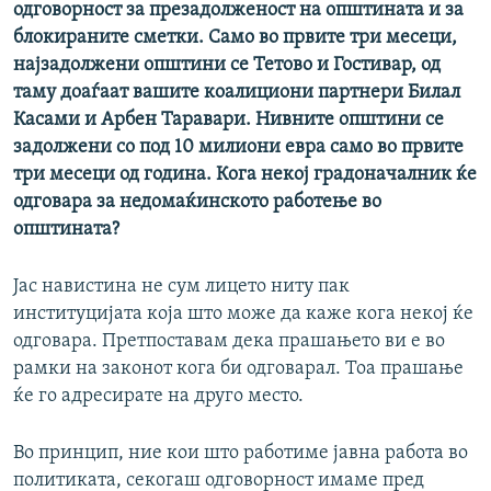
одговорност за презадолженост на општината и за
блокираните сметки. Само во првите три месеци,
најзадолжени општини се Тетово и Гостивар, од
таму доаѓаат вашите коалициони партнери Билал
Касами и Арбен Таравари. Нивните општини се
задолжени со под 10 милиони евра само во првите
три месеци од година. Кога некој градоначалник ќе
одговара за недомаќинското работење во
општината?
Јас навистина не сум лицето ниту пак
институцијата која што може да каже кога некој ќе
одговара. Претпоставам дека прашањето ви е во
рамки на законот кога би одговарал. Тоа прашање
ќе го адресирате на друго место.
Во принцип, ние кои што работиме јавна работа во
политиката, секогаш одговорност имаме пред