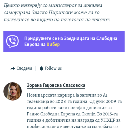
Целото интервју со министерот за локална
самоуправа Златко Пирински може да го
погледнете во видето на почетокот на текстот.
Придружете се на Заедницата на Слободна
Европа на
Вибер
Сподели
Follow us
Зорана Гаџовска Спасовска
Новинарската кариера ја започна во А1
телевизија во 2008-та година. Од јуни 2009-та
година работи како постојан дописник за
Радио Слободна Европа од Скопје. Во 2015-та
година е добитничка на награда од УНХЦР за
професионално известување за состојбата со