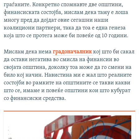
граѓаните. Конкретно спомнавте две општини,
финансиската состојба, мислам дека таму е лоша
многу пред да дојдат овие сегашни наши
коалициони партнери, така да тоа е една генеза
која што се протега може би повеќе од 10 години.
Мислам дека нема
градоначалник
кој што би сакал
да остави негатива во смисла на финансии во
својата општина, доколку тоа може да го смени на
било кој начин. Навистина ми е жал што реалните
состојби во рамките на општините се такви какви
што се, имаме и повеќе општини кои што кубурат
со финансиски средства.