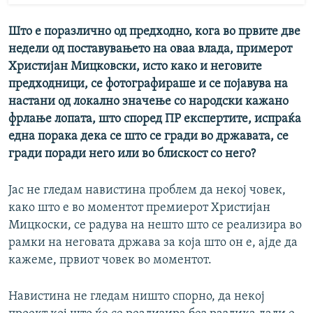
Што е поразлично од предходно, кога во првите две
недели од поставувањето на оваа влада, примерот
Христијан Мицковски, исто како и неговите
предходници, се фотографираше и се појавува на
настани од локално значење со народски кажано
фрлање лопата, што според ПР експертите, испраќа
една порака дека се што се гради во државата, се
гради поради него или во блискост со него?
Јас не гледам навистина проблем да некој човек,
како што е во моментот премиерот Христијан
Мицкоски, се радува на нешто што се реализира во
рамки на неговата држава за која што он е, ајде да
кажеме, првиот човек во моментот.
Навистина не гледам ништо спорно, да некој