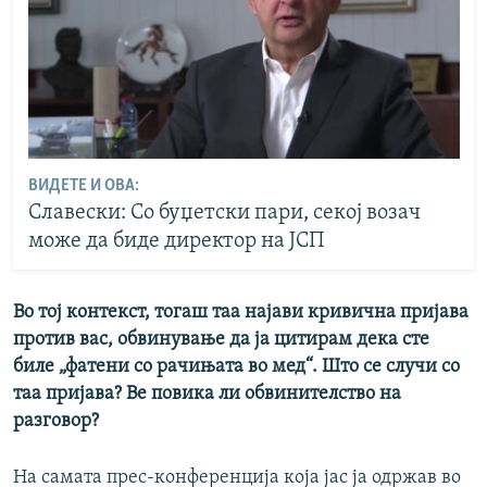
ВИДЕТЕ И ОВА:
Славески: Со буџетски пари, секој возач
може да биде директор на ЈСП
Во тој контекст, тогаш таа најави кривична пријава
против вас, обвинување да ја цитирам дека сте
биле „фатени со рачињата во мед“. Што се случи со
таа пријава? Ве повика ли обвинителство на
разговор?
На самата прес-конференција која јас ја одржав во