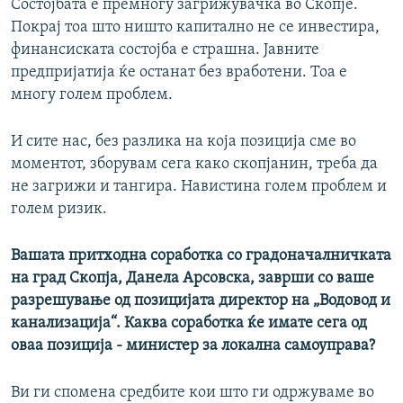
Состојбата е премногу загрижувачка во Скопје.
Покрај тоа што ништо капитално не се инвестира,
финансиската состојба е страшна. Јавните
предпријатија ќе останат без вработени. Тоа е
многу голем проблем.
И сите нас, без разлика на која позиција сме во
моментот, зборувам сега како скопјанин, треба да
не загрижи и тангира. Навистина голем проблем и
голем ризик.
Вашата притходна соработка со градоначалничката
на град Скопја, Данела Арсовска, заврши со ваше
разрешување од позицијата директор на „Водовод и
канализација“. Каква соработка ќе имате сега од
оваа позиција - министер за локална самоуправа?
Ви ги спомена средбите кои што ги одржуваме во