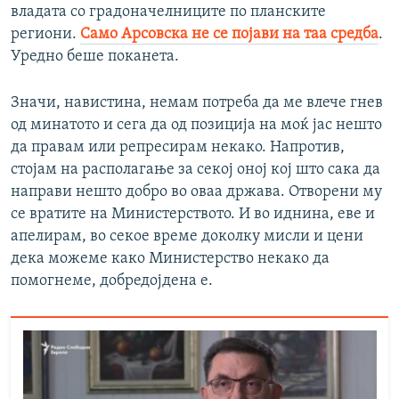
владата со градоначелниците по планските
региони.
Само Арсовска не се појави на таа средба
.
Уредно беше поканета.
Значи, навистина, немам потреба да ме влече гнев
од минатото и сега да од позиција на моќ јас нешто
да правам или репресирам некако. Напротив,
стојам на располагање за секој оној кој што сака да
направи нешто добро во оваа држава. Отворени му
се вратите на Министерството. И во иднина, еве и
апелирам, во секое време доколку мисли и цени
дека можеме како Министерство некако да
помогнеме, добредојдена е.