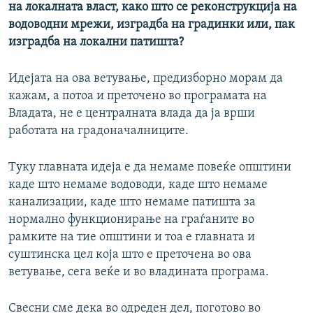
на локалната власт, како што се реконструкција на
водоводни мрежи, изградба на градинки или, пак
изградба на локални патишта?
Идејата на ова ветување, предизборно морам да
кажам, а потоа и преточено во програмата на
Владата, не е централната влада да ја врши
работата на градоначалниците.
Туку главната идеја е да немаме повеќе општини
каде што немаме водоводи, каде што немаме
канализации, каде што немаме патишта за
нормално функционирање на граѓаните во
рамките на тие општини и тоа е главната и
суштинска цел која што е преточена во ова
ветување, сега веќе и во владината програма.
Свесни сме дека во одреден дел, поготово во