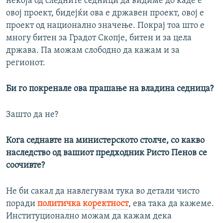
некоја од следните седници да видиме до каде е
овој проект, бидејќи ова е државен проект, овој е
проект од национално значење. Покрај тоа што е
многу битен за Градот Скопје, битен и за цела
држава. Па можам слободно да кажам и за
регионот.
Би го покрeнале oвa прашање на владина седница?
Зашто да не?
Кога седнавте на министерското столче, со какво
наследство од вашиот предходник Ристо Пенов се
соочивте?
Не би сакал да навлегувам тука во детали чисто
поради
политичка коректност
, ева така да кажеме.
Институционално можам да кажам дека