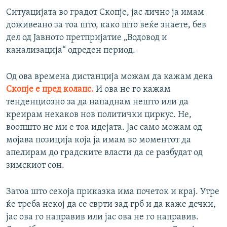
Ситуацијата во градот Скопје, јас лично ја имам
доживеано за тоа што, како што веќе знаете, бев
дел од Јавното претпријатие „Водовод и
канализација“ одреден период.
Од ова времена дистанција можам да кажам дека
Скопје е пред колапс.
И ова не го кажам
тенденциозно за да нападнам нешто или да
креирам некаков нов политички циркус. Не,
воопшто не ми е тоа идејата. Јас само можам од
мојава позиција која ја имам во моментот да
апелирам до градските власти да се разбудат од
зимскиот сон.
Затоа што секоја приказка има почеток и крај. Утре
ќе треба некој да се сврти зад грб и да каже дечки,
јас ова го направив или јас ова не го направив.