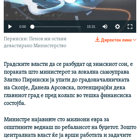
РСЕ веб страници
Auto
0:00
15:31
240p
Перински: Пенов ми остави
Директен линк
девастирано Mинистерство
360p
480p
Auto
240p
360p
480p
Градските власти да се разбудат од зимскиот сон, е
720p
пораката што министерот за локална самоуправа
720p
1080p
Златко Пирински ја упати до градоначалничката
1080p
на Скопје, Данела Арсовска, потенцирајќи дека
главниот град е пред колапс во тешка финансиска
состојба.
Министре најавивте сто милиони евра за
општините веднаш по ребалансот на буџетот. Зошто
централната власт ќе ја врши работата и задачите