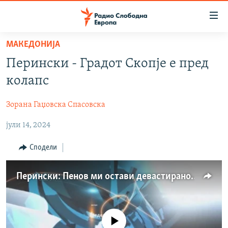
Достапни
линкови
Оди
МАКЕДОНИЈА
на
МАКЕДОНИЈА
Перински - Градот Скопје е пред
содржината
СВЕТ
Оди
колапс
ВИЗУЕЛНО
на
главната
Зорана Гаџовска Спасовска
ВЕСТИ
навигација
јули 14, 2024
ШТО ТРЕБА ДА ЗНАЕТЕ
Премини
на
ПРИЈАВИ СЕ ЗА ЊУЗЛЕТЕР
Сподели
пребарување
ПОДКАСТ ЗОШТО?
Перински: Пенов ми остави девастирано Mинистерство
СЛЕДЕТЕ НЕ
No media source currently available