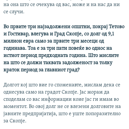
на она што се очекува од вас, може и на нас да ни
се случи.
Во првите три најзадолжени општни, покрај Тетово
и Гостивар, влегува и Град Скопје, со долг од 9,1
милион евра само за првите три месеци од
годинава. Тоа е за три пати повеќе во однос на
истиот период предходната година. Што мислите
на што се должи таквата задолженост за толку
краток период за главниот град?
Долгот кој што вие го споменавте, мислам дека се
однесува само на градот Скопје. Јас морам да
споделам со вас информации коие јас ги имам во
моментот. Во овој долг не се влезени долговите на
јавните предпријатија, што е уште попоразително
за Скопје.