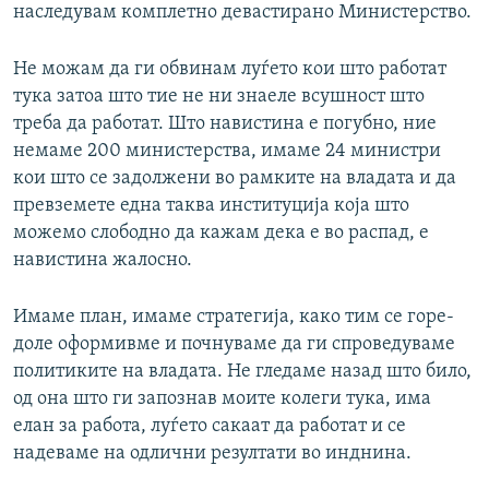
наследувам комплетно девастирано Министерство.
Не можам да ги обвинам луѓето кои што работат
тука затоа што тие не ни знаеле всушност што
треба да работат. Што навистина е погубно, ние
немаме 200 министерства, имаме 24 министри
кои што се задолжени во рамките на владата и да
превземете една таква институција која што
можемо слободно да кажам дека е во распад, е
навистина жалосно.
Имаме план, имаме стратегија, како тим се горе-
доле оформивме и почнуваме да ги спроведуваме
политиките на владата. Не гледаме назад што било,
од она што ги запознав моите колеги тука, има
елан за работа, луѓето сакаат да работат и се
надеваме на одлични резултати во инднина.