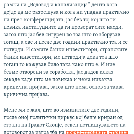
рамки на „Водовод и канализација“ дента кога
дојде да ме разрешува и кога ни упадна практично
на прес-конференцијата, јас бев тој кој што ги
повика институциите да ги проверат сите наоди,
затоа што јас бев сигурен во тоа што го зборував
тогаш, а еве и после две години практично тоа и се
потврди. И самите банки инвеститори, странските
банки инвеститори, ме потврдија дека тоа што
тогаш го кажував било така како што е. И ние
бевме отворени за соработка, јас дадов исказ
секаде каде што ме повикаа и нема никаква
кривична пријава, затоа што нема основ за таква
кривична пријава.
Мене ми е жал, што во изминатите две години,
после оној политички циркус кој беше криран од
страна на Градот Скопје, освен потпишувањето на
договорот за изградба на
пречистителната станица