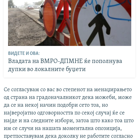
ВИДЕТЕ И ОВА:
Владата на ВМРО-ДПМНЕ ќе пополнува
дупки во локалните буџети
Се согласувам со вас во степенот на менаџирањето
од страна на градоначалникот дека можеби, може
да се на некој начин подобри сето тоа, но
најверојатно одговорността по секој случај ќе се
најде и на следните избори, затоа што како тоа што
им се случи на нашата моментална опозиција,
претпоставувам дека доколку не работите согласно