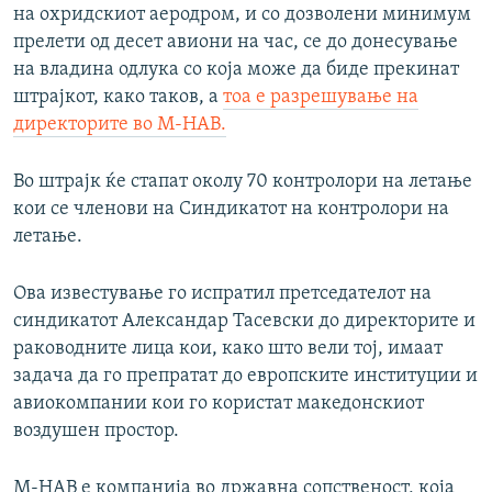
на охридскиот аеродром, и со дозволени минимум
прелети од десет авиони на час, се до донесување
на владина одлука со која може да биде прекинат
штрајкот, како таков, а
тоа е разрешување на
директорите во М-НАВ.
Во штрајк ќе стапат околу 70 контролори на летање
кои се членови на Синдикатот на контролори на
летање.
Ова известување го испратил претседателот на
синдикатот Александар Тасевски до директорите и
раководните лица кои, како што вели тој, имаат
задача да го препратат до европските институции и
авиокомпании кои го користат македонскиот
воздушен простор.
М-НАВ е компанија во државна сопственост, која