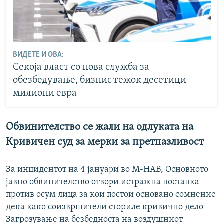
ВИДЕТЕ И ОВА:
Секоја власт со нова служба за
обезбедување, бизнис тежок десетици
милиони евра
Обвинителство се жали на одлуката на
Кривичен суд за мерки за претпазливост
За инцидентот на 4 јануари во М-НАВ, Основното
јавно обвинителство отвори истражна постапка
против осум лица за кои постои основано сомнение
дека како соизвршители сториле кривично дело –
Загрозување на безбедноста на воздушниот