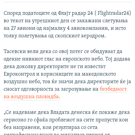
Според податоците од Флајт радар 24 ( Flightradar24)
во текот на утрешниот ден се закажани слетувања
на 27 авиони од најмалку 4 авиокомпании, и исто
толку полетувања од скопскиот аеродром.
Тасевски вели дека со овој потег се обидуваат да
одекне нивниот глас на европското небо. Тој додава
дека доколку директорите не ги известат
Евроконтрол и корисниците на македонското
воздушно небо, тоа ќе значи дека директорите ќе ја
сносат одговорноста за загрозување на
безбедност
на воздушна пловидба
.
„Се надеваме дека Владата денеска ќе покаже дека
сериозно го сфаќа проблемот на сите пропусти кои
беа направени, кои резултираа со сета