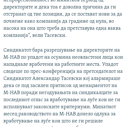
непрофесионалност во минатиов период од
директорите и дека тоа е доволна причина да ги
отстранат од тие позиции, да се постават нови за да
почнеме како компанија да градиме од нула, во
насока на она што треба да претставува една ваква
компанија“, вели Тасевски.
Синдикатот бара разрешување на директорите на
М-НАВ по упадот на осумина неовластени лица кои
нападнале вработени на работните места. Упадот
следеше по прес-конференција на претседателот на
Синдикатот Александар Тасевски кој алармираше
дека се под засилен притисок од менаџментот на
М-НАВ поради негодувањата на синдикалците за
последниот оглас за вработување на луѓе кои не ги
исполнуваат законските критериуми. Минатиот
месец раководството на М-НАВ донело одлука за
вработување на луѓе кои што не ги решиле