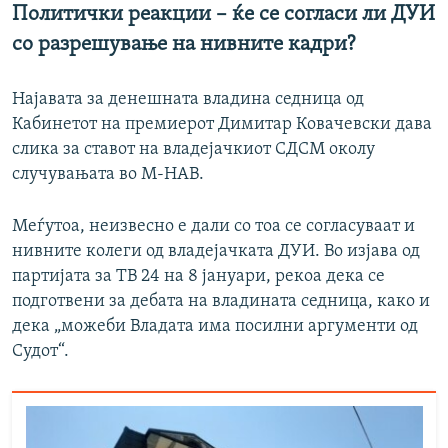
Политички реакции – ќе се согласи ли ДУИ
со разрешување на нивните кадри?
Најавата за денешната владина седница од
Кабинетот на премиерот Димитар Ковачевски дава
слика за ставот на владејачкиот СДСМ околу
случувањата во М-НАВ.
Меѓутоа, неизвесно е дали со тоа се согласуваат и
нивните колеги од владејачката ДУИ. Во изјава од
партијата за ТВ 24 на 8 јануари, рекоа дека се
подготвени за дебата на владината седница, како и
дека „можеби Владата има посилни аргументи од
Судот“.