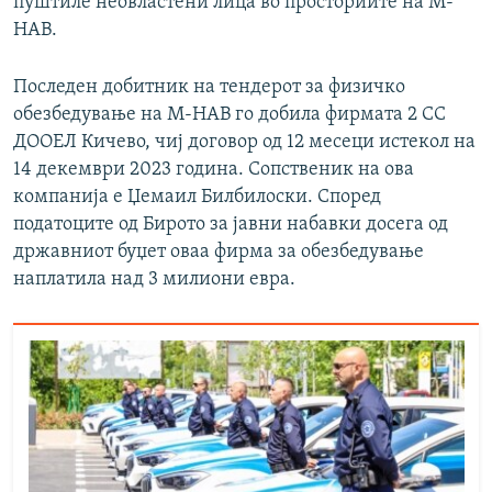
пуштиле неовластени лица во просториите на М-
НАВ.
Последен добитник на тендерот за физичко
обезбедување на М-НАВ го добила фирмата 2 СС
ДООЕЛ Кичево, чиј договор од 12 месеци истекол на
14 декември 2023 година. Сопственик на ова
компанија е Џемаил Билбилоски. Според
податоците од Бирото за јавни набавки досега од
државниот буџет оваа фирма за обезбедување
наплатила над 3 милиони евра.