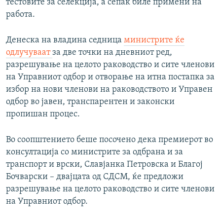
тестовите за селекција, а сепак биле примени на
работа.
Денеска на владина седница
министрите ќе
одлучуваат
за две точки на дневниот ред,
разрешување на целото раководство и сите членови
на Управниот одбор и отворање на итна постапка за
избор на нови членови на раководството и Управен
одбор во јавен, транспарентен и законски
пропишан процес.
Во соопштението беше посочено дека премиерот во
консултација со министрите за одбрана и за
транспорт и врски, Славјанка Петровска и Благој
Бочварски – двајцата од СДСМ, ќе предложи
разрешување на целото раководство и сите членови
на Управниот одбор.