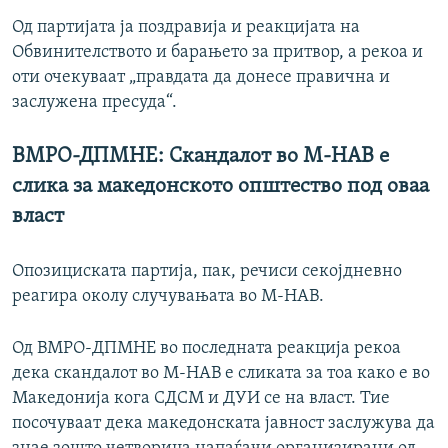
Од партијата ја поздравија и реакцијата на
Обвинителството и барањето за притвор, а рекоа и
оти очекуваат „правдата да донесе правична и
заслужена пресуда“.
ВМРО-ДПМНЕ: Скандалот во М-НАВ е
слика за македонското општество под оваа
власт
Опозициската партија, пак, речиси секојдневно
реагира околу случувањата во М-НАВ.
Од ВМРО-ДПМНЕ во последната реакција рекоа
дека скандалот во М-НАВ е сликата за тоа како е во
Македонија кога СДСМ и ДУИ се на власт. Тие
посочуваат дека македонската јавност заслужува да