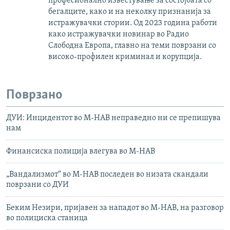
професионално известување за состојбата со
бегалците, како и на неколку признанија за
истражувачки стории. Од 2023 година работи
како истражувачки новинар во Радио
Слободна Европа, главно на теми поврзани со
високо-профилен криминал и корупција.
Поврзано
ДУИ: Инцидентот во М-НАВ неправедно ни се препишува
нам
Финансиска полиција влегува во М-НАВ
„Вандализмот“ во М-НАВ последен во низата скандали
поврзани со ДУИ
Беким Незири, пријавен за нападот во М-НАВ, на разговор
во полициска станица