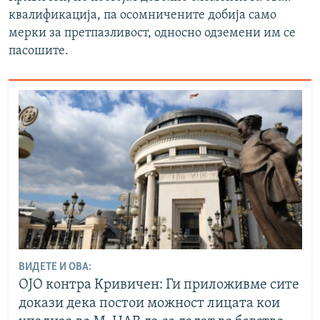
квалификација, па осомничените добија само
мерки за претпазливост, односно одземени им се
пасошите.
ВИДЕТЕ И ОВА:
ОЈО контра Кривичен: Ги приложивме сите
докази дека постои можност лицата кои