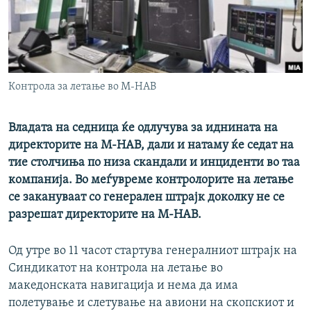
РСЕ веб страници
Контрола за летање во М-НАВ
Владата на седница ќе одлучува за иднината на
директорите на М-НАВ, дали и натаму ќе седат на
тие столчиња по низа скандали и инциденти во таа
компанија. Во меѓувреме контролорите на летање
се закануваат со генерален штрајк доколку не се
разрешат директорите на М-НАВ.
Од утре во 11 часот стартува генералниот штрајк на
Синдикатот на контрола на летање во
македонската навигација и нема да има
полетување и слетување на авиони на скопскиот и