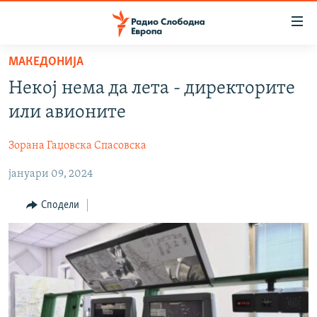
Достапни
линкови
Оди
МАКЕДОНИЈА
на
МАКЕДОНИЈА
Некој нема да лета - директорите
содржината
СВЕТ
Оди
или авионите
ВИЗУЕЛНО
на
главната
Зорана Гаџовска Спасовска
ВЕСТИ
навигација
јануари 09, 2024
ШТО ТРЕБА ДА ЗНАЕТЕ
Премини
на
ПРИЈАВИ СЕ ЗА ЊУЗЛЕТЕР
Сподели
пребарување
ПОДКАСТ ЗОШТО?
СЛЕДЕТЕ НЕ