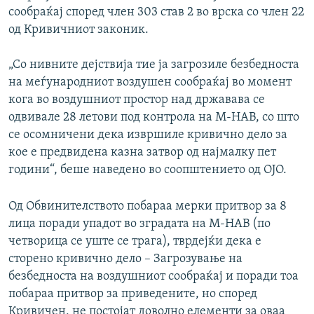
сообраќај според член 303 став 2 во врска со член 22
од Кривичниот законик.
„Со нивните дејствија тие ја загрозиле безбедноста
на меѓународниот воздушен сообраќај во момент
кога во воздушниот простор над државава се
одвивале 28 летови под контрола на М-НАВ, со што
се осомничени дека извршиле кривично дело за
кое е предвидена казна затвор од најмалку пет
години“, беше наведено во соопштението од ОЈО.
Од Обвинителството побараа мерки притвор за 8
лица поради упадот во зградата на М-НАВ (по
четворица се уште се трага), тврдејќи дека е
сторено кривично дело – Загрозување на
безбедноста на воздушниот сообраќај и поради тоа
побараа притвор за приведените, но според
Кривичен, не постојат доволно елементи за оваа