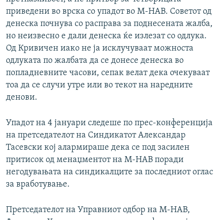
приведени во врска со упадот во М-НАВ. Советот од
денеска почнува со расправа за поднесената жалба,
но неизвесно е дали денеска ќе излезат со одлука.
Од Кривичен иако не ја исклучуваат можноста
одлуката по жалбата да се донесе денеска во
попладневните часови, сепак велат дека очекуваат
тоа да се случи утре или во текот на наредните
денови.
Упадот на 4 јануари следеше по прес-конференција
на претседателот на Синдикатот Александар
Тасевски кој алармираше дека се под засилен
притисок од менаџментот на М-НАВ поради
негодувањата на синдикалците за последниот оглас
за вработување.
Претседателот на Управниот одбор на М-НАВ,