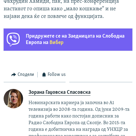
Фахрудин Хамиди, пак, на прес-конференција
настанот го опиша како „мало кошкање“ и не
најави дека ќе се повлече од функцијата.
Придружете се на Заедницата на Слободна
Европа на
Вибер
Сподели
Follow us
Зорана Гаџовска Спасовска
Новинарската кариера ја започна во А1
телевизија во 2008-та година. Од јуни 2009-та
година работи како постојан дописник за
Радио Слободна Европа од Скопје. Во 2015-та
година е добитничка на награда од УНХЦР за