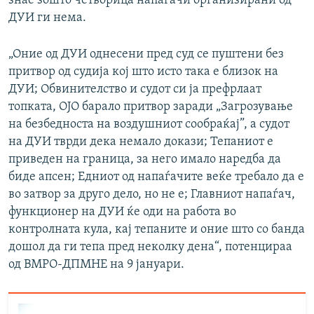
знае зошто четворица напаѓачи организирани од
ДУИ ги нема.
„Оние од ДУИ однесени пред суд се пуштени без
притвор од судија кој што исто така е близок на
ДУИ; Обвинителство и судот си ја префрлаат
топката, ОЈО барало притвор заради „Загрозување
на безбедноста на воздушниот сообраќај”, а судот
на ДУИ тврди дека немало докази; Тепаниот е
приведен на граница, за него имало наредба да
биде апсен; Едниот од напаѓачите веќе требало да е
во затвор за друго дело, но не е; Главниот напаѓач,
функционер на ДУИ ќе оди на работа во
контролната кула, кај тепаните и оние што со банда
дошол да ги тепа пред неколку дена“, потенцираа
од ВМРО-ДПМНЕ на 9 јануари.