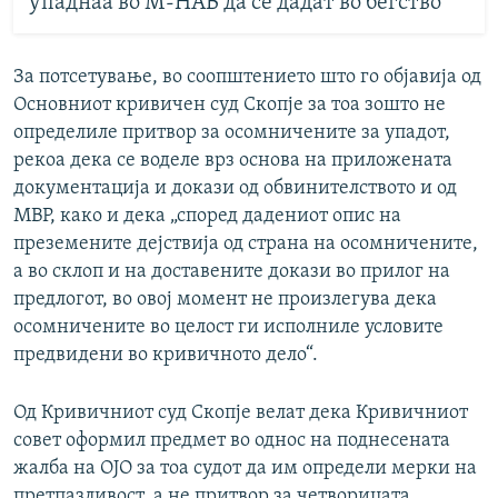
упаднаа во М-НАВ да се дадат во бегство
За потсетување, во соопштението што го објавија од
Основниот кривичен суд Скопје за тоа зошто не
определиле притвор за осомничените за упадот,
рекоа дека се воделе врз основа на приложената
документација и докази од обвинителството и од
МВР, како и дека „според дадениот опис на
преземените дејствија од страна на осомничените,
а во склоп и на доставените докази во прилог на
предлогот, во овој момент не произлегува дека
осомничените во целост ги исполниле условите
предвидени во кривичното дело“.
Од Кривичниот суд Скопје велат дека Кривичниот
совет оформил предмет во однос на поднесената
жалба на ОЈО за тоа судот да им определи мерки на
претпазливост, а не притвор за четворицата