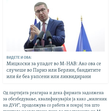
ВИДЕТЕ И ОВА:
Мицкоски за упадот во М-НАВ: Ако ова се
случеше во Париз или Берлин, бандитите
или ќе беа уапсени или ликвидирани
Од партијата реагираа и дека фирмата задолжена
за обезбедување, квалификувајќи ја како „миленик
на ДУИ“, продолжува со работа и покрај тоа што