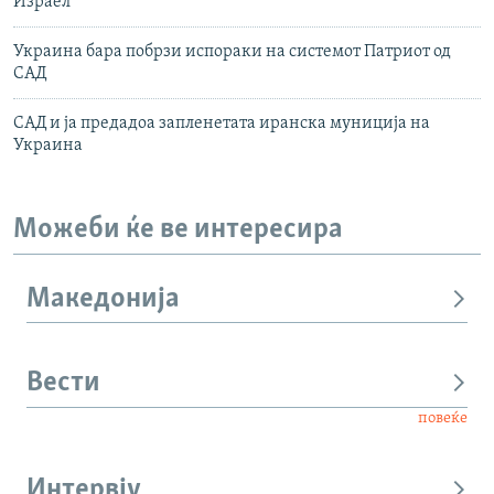
Израел
Украина бара побрзи испораки на системот Патриот од
САД
САД и ја предадоа запленетата иранска муниција на
Украина
Можеби ќе ве интересира
Македонија
Вести
повеќе
Интервју