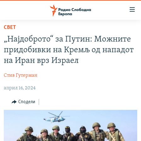
Достапни
линкови
Оди
СВЕТ
на
МАКЕДОНИЈА
„Најдоброто“ за Путин: Mожните
содржината
СВЕТ
Оди
придобивки на Кремљ од нападот
ВИЗУЕЛНО
на
на Иран врз Израел
главната
ВЕСТИ
навигација
Стив Гутерман
ШТО ТРЕБА ДА ЗНАЕТЕ
Премини
на
април 16, 2024
ПРИЈАВИ СЕ ЗА ЊУЗЛЕТЕР
пребарување
ПОДКАСТ ЗОШТО?
Сподели
СЛЕДЕТЕ НЕ