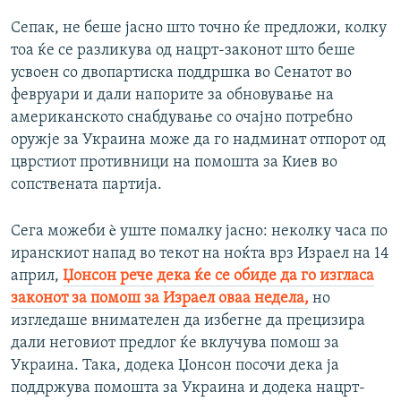
Сепак, не беше јасно што точно ќе предложи, колку
тоа ќе се разликува од нацрт-законот што беше
усвоен со двопартиска поддршка во Сенатот во
февруари и дали напорите за обновување на
американското снабдување со очајно потребно
оружје за Украина може да го надминат отпорот од
цврстиот противници на помошта за Киев во
сопствената партија.
Сега можеби è уште помалку јасно: неколку часа по
иранскиот напад во текот на ноќта врз Израел на 14
април,
Џонсон рече дека ќе се обиде да го изгласа
законот за помош за Израел оваа недела,
но
изгледаше внимателен да избегне да прецизира
дали неговиот предлог ќе вклучува помош за
Украина. Така, додека Џонсон посочи дека ја
поддржува помошта за Украина и додека нацрт-