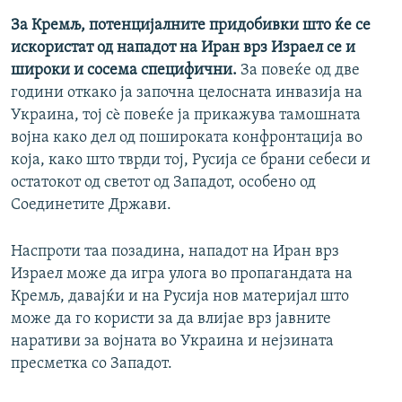
За Кремљ, потенцијалните придобивки што ќе се
искористат од нападот на Иран врз Израел се и
широки и сосема специфични.
За повеќе од две
години откако ја започна целосната инвазија на
Украина, тој сè повеќе ја прикажува тамошната
војна како дел од пошироката конфронтација во
која, како што тврди тој, Русија се брани себеси и
остатокот од светот од Западот, особено од
Соединетите Држави.
Наспроти таа позадина, нападот на Иран врз
Израел може да игра улога во пропагандата на
Кремљ, давајќи и на Русија нов материјал што
може да го користи за да влијае врз јавните
наративи за војната во Украина и нејзината
пресметка со Западот.