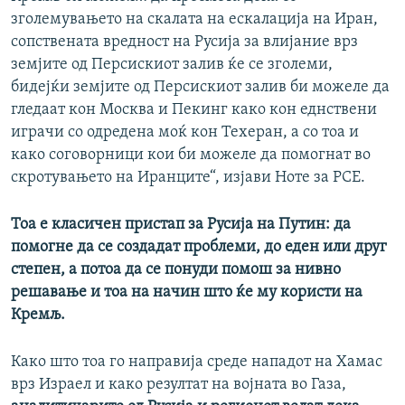
зголемувањето на скалата на ескалација на Иран,
сопствената вредност на Русија за влијание врз
земјите од Персискиот залив ќе се зголеми,
бидејќи земјите од Персискиот залив би можеле да
гледаат кон Москва и Пекинг како кон еднствени
играчи со одредена моќ кон Техеран, а со тоа и
како соговорници кои би можеле да помогнат во
скротувањето на Иранците“, изјави Ноте за РСЕ.
Тоа е класичен пристап за Русија на Путин:
да
помогне да се создадат проблеми, до еден или друг
степен, а потоа да се понуди помош за нивно
решавање
и тоа
на начин што ќе му користи на
Кремљ.
Како што тоа го направија среде нападот на Хамас
врз Израел и како резултат на војната во Газа,