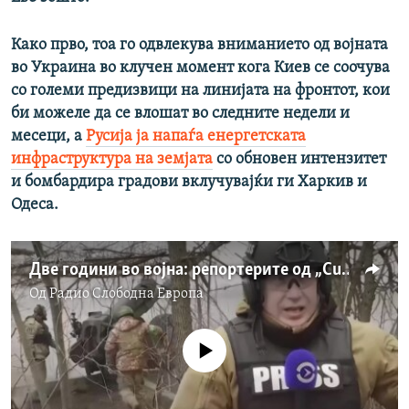
Како прво, тоа го одвлекува вниманието од војната
во Украина во клучен момент кога Киев се соочува
со големи предизвици на линијата на фронтот, кои
би можеле да се влошат во следните недели и
месеци, а
Русија ја напаѓа енергетската
инфраструктура на земјата
со обновен интензитет
и бомбардира градови вклучувајќи ги Харкив и
Одеса.
Две години во војна: репортерите од „Current Time“ за известувањето од линијата на фронтот во Украина
Од
Радио Слободна Eвропа
No media source currently available