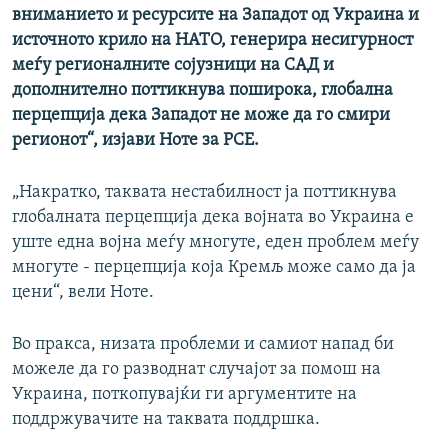
вниманието и ресурсите на Западот од Украина и
источното крило на НАТО, генерира несигурност
меѓу регионалните сојузници на САД и
дополнително поттикнува поширока, глобална
перцепција дека Западот не може да го смири
регионот
“, изјави Ноте за РСЕ
.
„Накратко, таквата нестабилност ја поттикнува
глобалната перцепција дека војната во Украина е
уште една војна меѓу многуте, еден проблем меѓу
многуте - перцепција која Кремљ може само да ја
цени“, вели Ноте.
Во пракса, низата проблеми и самиот напад би
можеле да го разводнат случајот за помош на
Украина, поткопувајќи ги аргументите на
поддржувачите на таквата поддршка.