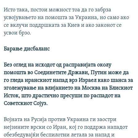
Исто така, постои можност тоа да го забрза
усвојувањето на помошта за Украина, но само ако
се вклучи поддршката за Киев и ако законот се
усвои брзо.
Барање дисбаланс
Без оглед на исходот од расправијата околу
помошта во Соединетите Држави, Путин може да
го гледа иранскиот напад врз Израел како шанса за
зголемување на влијанието на Москва на Блискиот
Исток, што драстично пресуши по распадот на
Советскиот Сојуз.
Војната на Русија против Украина ги заостри
нејзините врски со Иран, кој го поддржа нападот
обезбедувајќи беспилотни летала за напад и