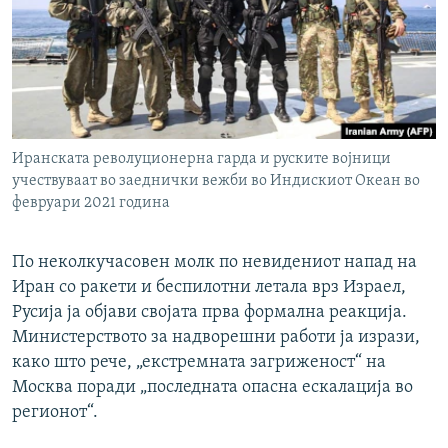
РСЕ веб страници
Иранската револуционерна гарда и руските војници
учествуваат во заеднички вежби во Индискиот Океан во
февруари 2021 година
По неколкучасовен молк по невидениот напад на
Иран со ракети и беспилотни летала врз Израел,
Русија ја објави својата прва формална реакција.
Министерството за надворешни работи ја изрази,
како што рече, „екстремната загриженост“ на
Москва поради „последната опасна ескалација во
регионот“.