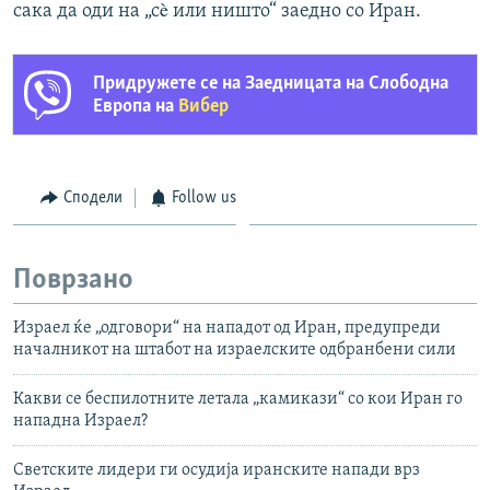
сака да оди на „сè или ништо“ заедно со Иран.
Придружете се на Заедницата на Слободна
Европа на
Вибер
Сподели
Follow us
Поврзано
Израел ќе „одговори“ на нападот од Иран, предупреди
началникот на штабот на израелските одбранбени сили
Какви се беспилотните летала „камикази“ со кои Иран го
нападна Израел?
Светските лидери ги осудија иранските напади врз