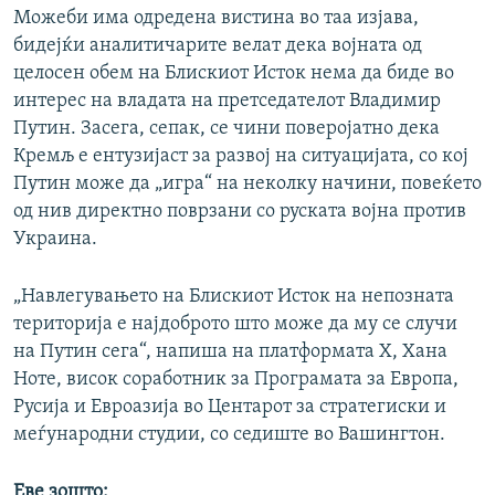
Можеби има одредена вистина во таа изјава,
бидејќи аналитичарите велат дека војната од
целосен обем на Блискиот Исток нема да биде во
интерес на владата на претседателот Владимир
Путин. Засега, сепак, се чини поверојатно дека
Кремљ е ентузијаст за развој на ситуацијата, со кој
Путин може да „игра“ на неколку начини, повеќето
од нив директно поврзани со руската војна против
Украина.
„Навлегувањето на Блискиот Исток на непозната
територија е најдоброто што може да му се случи
на Путин сега“, напиша на платформата X, Хана
Ноте, висок соработник за Програмата за Европа,
Русија и Евроазија во Центарот за стратегиски и
меѓународни студии, со седиште во Вашингтон.
Еве зошто: