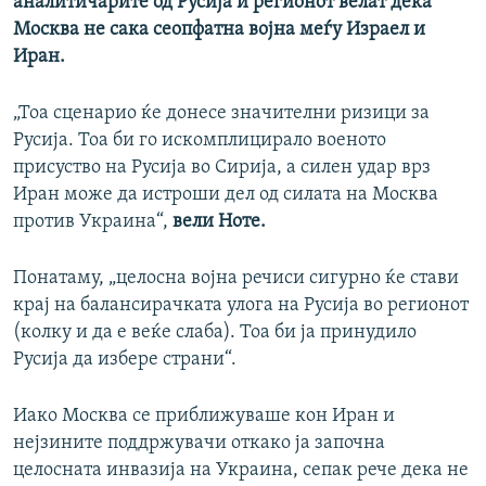
аналитичарите од Русија и регионот велат дека
Москва не сака сеопфатна војна меѓу Израел и
Иран.
„Тоа сценарио ќе донесе значителни ризици за
Русија. Тоа би го искомплицирало военото
присуство на Русија во Сирија, а силен удар врз
Иран може да истроши дел од силата на Москва
против Украина“,
вели Ноте.
Понатаму, „целосна војна речиси сигурно ќе стави
крај на балансирачката улога на Русија во регионот
(колку и да е веќе слаба). Тоа би ја принудило
Русија да избере страни“.
Иако Москва се приближуваше кон Иран и
нејзините поддржувачи откако ја започна
целосната инвазија на Украина, сепак рече дека не