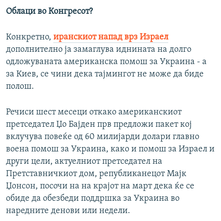
Облаци во Конгресот?
Конкретно,
иранскиот напад врз Израел
дополнително ја замаглува иднината на долго
одложуваната американска помош за Украина - а
за Киев, се чини дека тајмингот не може да биде
полош.
Речиси шест месеци откако американскиот
претседател Џо Бајден прв предложи пакет кој
вклучува повеќе од 60 милијарди долари главно
воена помош за Украина, како и помош за Израел и
други цели, актуелниот претседател на
Претставничкиот дом, републиканецот Мајк
Џонсон, посочи на на крајот на март дека ќе се
обиде да обезбеди поддршка за Украина во
наредните денови или недели.