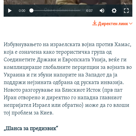
Auto
0:00
6:07
240p
Директен линк
360p
Auto
240p
360p
480p
480p
Избувнувањето на израелската војна против Хамас,
која е означена како терористичка група од
720p
720p
1080p
Соединетите Држави и Европската Унија, веќе ги
1080p
комплицираше глобалните перцепции за војната во
Украина и ги збуни напорите на Западот да ја
поддржи нејзината одбрана од руската инвазија.
Новото разгорување на Блискиот Исток (прв пат
Иран отворено и директно го нападна главниот
непријател Израел или обратно) може да го влоши
тој проблем за Киев.
„Шанса за предизвик“