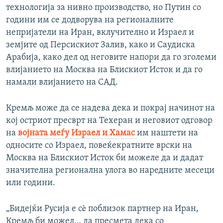
технологија за нивно производство, но Путин со
години им се додворува на регионалните
непријатели на Иран, вклучително и Израел и
земјите од Персискиот Залив, како и Саудиска
Арабија, како дел од неговите напори да го зголеми
влијанието на Москва на Блискиот Исток и да го
намали влијанието на САД.
Кремљ може да се надева дека и покрај начинот на
кој остриот пресврт на Техеран и неговиот одговор
на
војната меѓу Израел и Хамас
им наштети на
односите со Израел, повеќекратните врски на
Москва на Блискиот Исток би можеле да и дадат
значителна регионална улога во наредните месеци
или години.
„Бидејќи Русија е сè поблизок партнер на Иран,
Кремљ би можел… да пресмета дека со