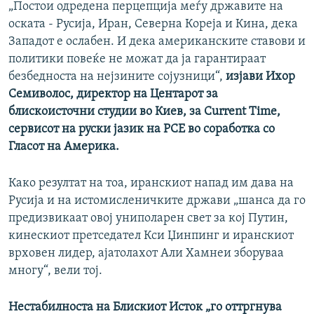
„Постои одредена перцепција меѓу државите на
оската - Русија, Иран, Северна Кореја и Кина, дека
Западот е ослабен. И дека американските ставови и
политики повеќе не можат да ја гарантираат
безбедноста на нејзините сојузници“,
изјави Ихор
Семиволос, директор на Центарот за
блискоисточни студии во Киев, за Current Time,
сервисот на руски јазик на РСЕ во соработка со
Гласот на Америка.
Како резултат на тоа, иранскиот напад им дава на
Русија и на истомисленичките држави „шанса да го
предизвикаат овој униполарен свет за кој Путин,
кинескиот претседател Кси Џинпинг и иранскиот
врховен лидер, ајатолахот Али Хамнеи зборуваа
многу“, вели тој.
Нестабилноста на Блискиот Исток „го оттргнува