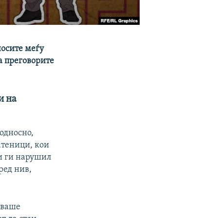
носите меѓу
на преговорите
и на
 односно,
атеници, кои
 и ги нарушил
ред нив,
аваше