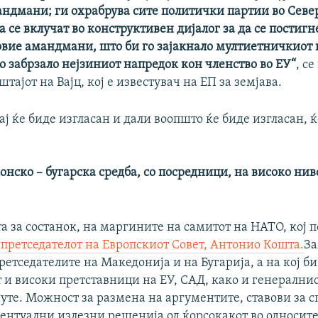
андмани; ги охрабрува сите политички партии во Севе
 се вклучат во конструктивен дијалог за да се постиг
 овие амандмани, што би го зајакнало мултиетничкиот 
го забрзало нејзиниот напредок кон членство во ЕУ“
, с
тајот на Вајц, кој е известувач на ЕП за земјава.
ј ќе биде изгласан и дали воопшто ќе биде изгласан, 
нско – бугарска средба, со посредници, на високо нив
 за состанок, на маргините на самитот на НАТО, кој п
д
претседателот на Европскиот Совет, Антонио Кошта.
За
ретседателите на Македонија и на Бугарија, а на кој б
 и високи претставници на ЕУ, САД, како и генералнио
уте. Можност за размена на аргументите, ставови за 
ентуални излезни решенија од ќорсокакот во односите