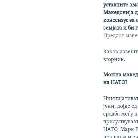
уставните ам
Македонија да
консензус за
земјата и би 
Предлог-извеш
Каков извешта
вторник.
Можна македо
на НАТО?
Иницијативата
јуни, дојде о
средба меѓу п
присуствуваат
НАТО, Марк Р
прашања и ев