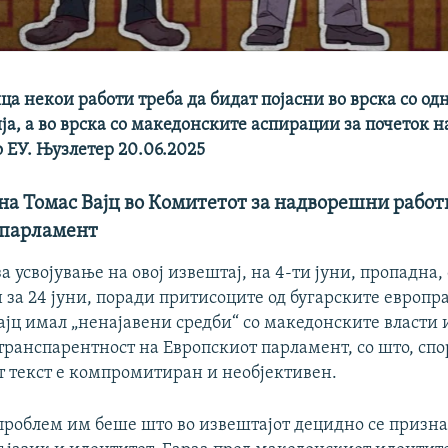
а некои работи треба да бидат појасни во врска со од
ја, а во врска со македонските аспирации за почеток 
о ЕУ. Њузлетер 20.06.2025
на Томас Вајц во Комитетот за надворешни работ
 парламент
а усвојување на овој извештај, на 4-ти јуни, пропадна,
 за 24 јуни, поради притисоците од бугарските европр
ајц имал „ненајавени средби“ со македонските власти
транспарентност на Европскиот парламент, со што, спо
 текст е компромитиран и необјективен.
 проблем им беше што во извештајот децидно се призн