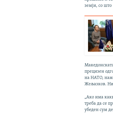
земји, со што
Македонската
прецизен одго
на НАТО, нам
Жељазков. Ни
„Ако има какв
треба да се п
убеден сум де