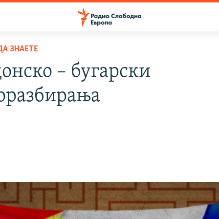
ДА ЗНАЕТЕ
онско – бугарски
оразбирања