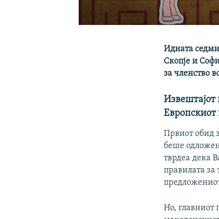
Идната седмиц
Скопје и Софи
за членство в
Извештајот 
Европскиот
Првиот обид з
беше одложен
тврдеа дека В
правилата за 
предложениот
Но, главниот