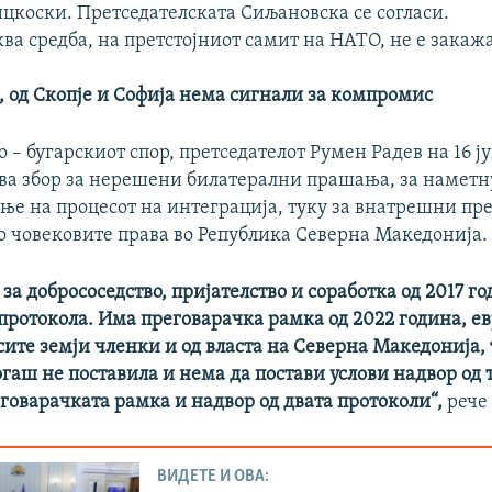
цкоски. Претседателската Сиљановска се согласи.
аква средба, на претстојниот самит на НАТО, не е закаж
, од Скопје и Софија нема сигнали за компромис
 – бугарскиот спор, претседателот Румен Радев на 16 ј
ува збор за нерешени билатерални прашања, за наметн
ање на процесот на интеграција, туку за внатрешни пр
со човековите права во Република Северна Македонија.
за добрососедство, пријателство и соработка од 2017 го
 протокола. Има преговарачка рамка од 2022 година, е
сите земји членки и од власта на Северна Македонија,
гаш не поставила и нема да постави услови надвор од т
говарачката рамка и надвор од двата протоколи“,
рече 
ВИДЕТЕ И ОВА: