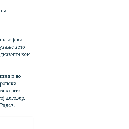
ана.
уни изјави
ување вето
едизвици кои
дина и во
вропски
 така што
ој договор,
Радев.