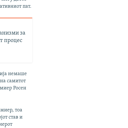
ативниот пат.
ханизми за
т процес
рија немаше
 на самитот
емиер Росен
емиер, тоа
јот став и
миерот