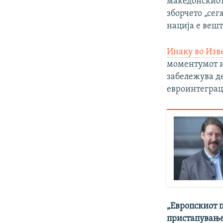
македонскиот
зборчето „сег
нација е вешт
Инаку во Изве
моментумот и
забележува д
евроинтеграци
„Европскиот 
пристапување