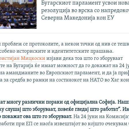
Бугарскиот парламент усвои нов
резолуција во врска со напредоко
Северна Македонија кон ЕУ
 проблем се протоколите, а некои точки од нив се теш
особено историските и идентитетските прашања.
ристијан Мицкоски
изјави дека тоа што го зборуваат
е на Бугарија ќе имаат можност да го докажат на 24 ј
на амандманите во Европскиот парламент, и да ја при
 за средба во рамки на состанокот на НАТО во Хаг кон
ат многу различни пораки од официјална Софија. Наш
у слушај што зборуваат, повеќе гледај што работат“. И
 покажат ова што го зборуваат.
На 24 јуни на Комисија
аботи при ЕП се наоѓа извештајот во којшто очекувам