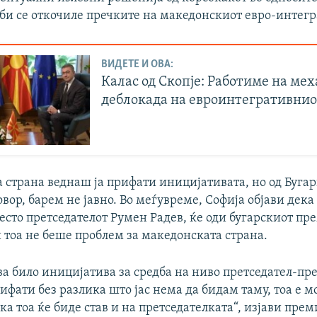
 би се откочиле пречките на македонскиот евро-интегр
ВИДЕТЕ И ОВА:
Калас од Скопје: Работиме на ме
деблокада на евроинтегративнио
 страна веднаш ја прифати иницијативата, но од Буга
вор, барем не јавно. Во меѓувреме, Софија објави дека
есто претседателот Румен Радев, ќе оди бугарскиот пр
 тоа не беше проблем за македонската страна.
а било иницијатива за средба на ниво претседател-пр
рифати без разлика што јас нема да бидам таму, тоа е мо
ка тоа ќе биде став и на претседателката“, изјави пре