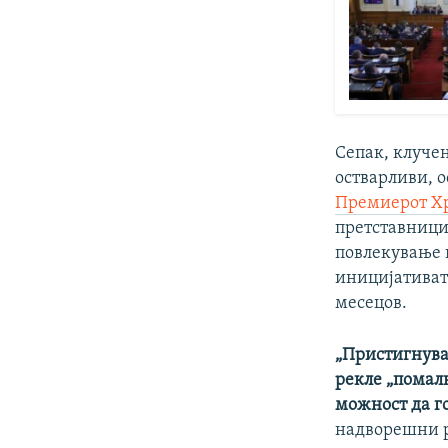
Сепак, клучен
остварливи, 
Премиерот Х
претставницит
повлекување 
иницијативата
месецов.
„Пристигнува
рекле „помалк
можност да го
надворешни р