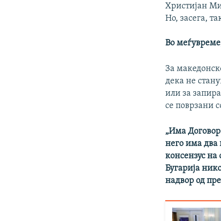
Христијан Ми
Но, засега, т
Во меѓувреме
За македонско
дека не стан
или за запир
се поврзани 
„Има Договор 
него има два
консензус на 
Бугарија нико
надвор од пре