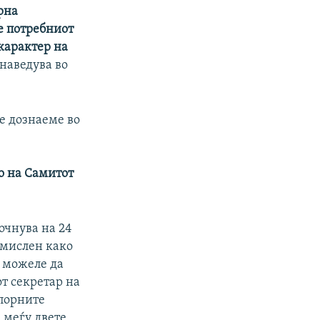
рна
не потребниот
карактер на
е наведува во
ќе дознаеме во
о на Самитот
очнува на 24
мислен како
и можеле да
т секретар на
спорните
 меѓу двете