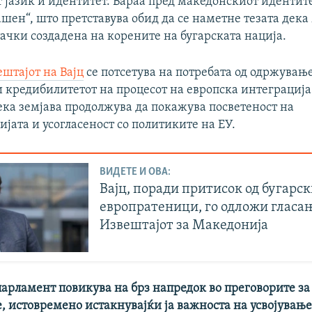
 јазик и идентитет. Бараа пред македонскиот идентите
ашен“, што претставува обид да се наметне тезата дек
ачки создадена на корените на бугарската нација.
штајот на Вајц
се потсетува на потребата од одржувањ
 кредибилитетот на процесот на европска интеграција
ека земјава продолжува да покажува посветеност на
јата и усогласеност со политиките на ЕУ.
ВИДЕТЕ И ОВА:
Вајц, поради притисок од бугарс
европратеници, го одложи гласањ
Извештајот за Македонија
парламент повикува на брз напредок во преговорите за
, истовремено истакнувајќи ја важноста на усвојување