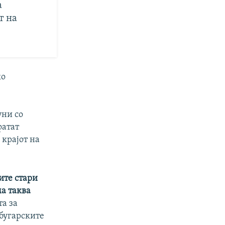
а
т на
ко
уни со
фатат
 крајот на
ите стари
ма таква
та за
 бугарските