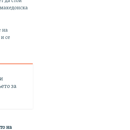
т да стои
а македонска
е на
 и се
ки
ето за
то на