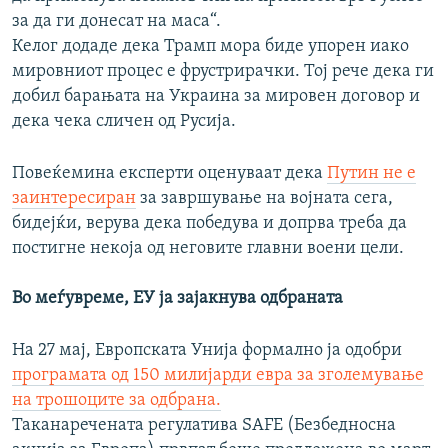
за да ги донесат на маса“.
Келог додаде дека Трамп мора биде упорен иако
мировниот процес е фрустрирачки. Тој рече дека ги
добил барањата на Украина за мировен договор и
дека чека сличен од Русија.
Повеќемина експерти оценуваат дека
Путин не е
заинтересиран
за завршување на војната сега,
бидејќи, верува дека победува и допрва треба да
постигне некоја од неговите главни воени цели.
Во меѓувреме, ЕУ ја зајакнува одбраната
На 27 мај, Европската Унија формално ја одобри
програмата од 150 милијарди евра за зголемување
на трошоците за одбрана.
Таканаречената регулатива SAFE (Безбедносна