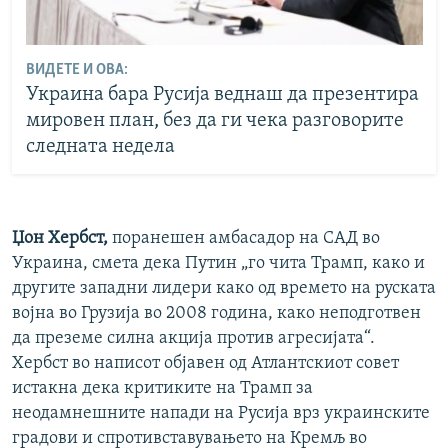
ВИДЕТЕ И ОВА:
Украина бара Русија веднаш да презентира
мировен план, без да ги чека разговорите
следната недела
Џон Хербст,
поранешен амбасадор на САД во
Украина, смета дека Путин „го чита Трамп, како и
другите западни лидери како од времето на руската
војна во Грузија во 2008 година, како неподготвен
да преземе силна акција против агресијата“.
Хербст во написот објавен од Атлантскиот совет
истакна дека критиките на Трамп за
неодамнешните напади на Русија врз украинските
градови и спротивставувањето на Кремљ во