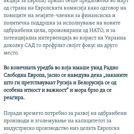
акција за Европа) првпат беше предложена во март
од страна на Европската комисија како одговор на
повиците на земјите-членки за финансиска и
политичка поддршка за исполнување на новите
одбранбени цели, промовирани од НАТО, и за
потенцијална интервенција во корист на Украина
доколку САД го префрлат својот фокус на друго
место.
Во конечната уредба во која имаше увид Радио
Слободна Европа, јасно се наведува дека „заканите
што ги претставуваат Русија и Белорусија се од
особена итност и важност“ и мора брзо да се
реагира.
Поради времето потребно за развој на одбранбени
производи и зголемување на капацитетот за
индустриско производство низ целата Европска