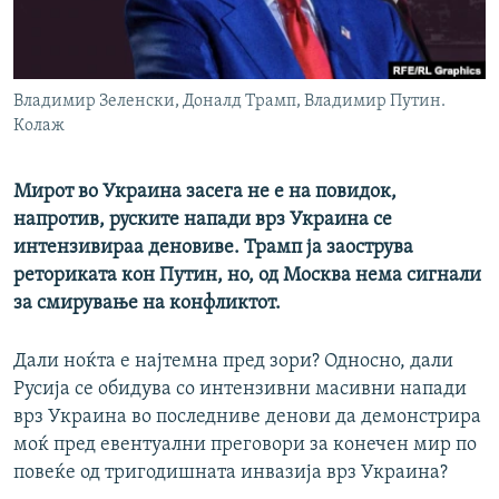
РСЕ веб страници
Владимир Зеленски, Доналд Трамп, Владимир Путин.
Колаж
Мирот во Украина засега не е на повидок,
напротив, руските напади врз Украина се
интензивираа деновиве. Трамп ја заострува
реториката кон Путин, но, од Москва нема сигнали
за смирување на конфликтот.
Дали ноќта е најтемна пред зори? Односно, дали
Русија се обидува со интензивни масивни напади
врз Украина во последниве денови да демонстрира
моќ пред евентуални преговори за конечен мир по
повеќе од тригодишната инвазија врз Украина?