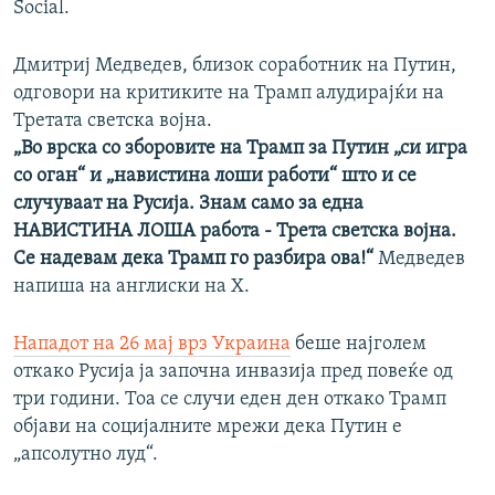
Social.
Дмитриј Медведев, близок соработник на Путин,
одговори на критиките на Трамп алудирајќи на
Третата светска војна.
„Во врска со зборовите на Трамп за Путин „си игра
со оган“ и „навистина лоши работи“ што и се
случуваат на Русија. Знам само за една
НАВИСТИНА ЛОША работа - Трета светска војна.
Се надевам дека Трамп го разбира ова!“
Медведев
напиша на англиски на Х.
Нападот на 26 мај врз Украина
беше најголем
откако Русија ја започна инвазија пред повеќе од
три години. Тоа се случи еден ден откако Трамп
објави на социјалните мрежи дека Путин е
„апсолутно луд“.