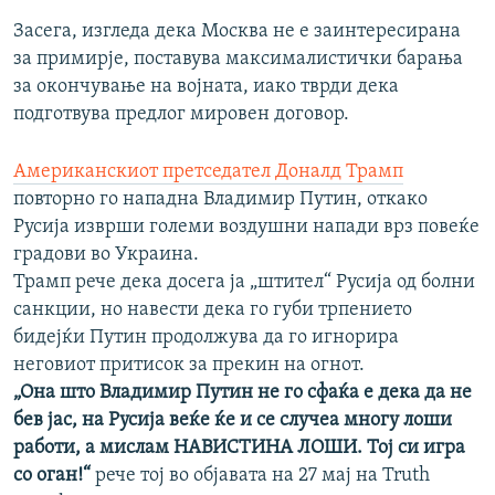
Засега, изгледа дека Москва не е заинтересирана
за примирје, поставува максималистички барања
за окончување на војната, иако тврди дека
подготвува предлог мировен договор.
Американскиот претседател Доналд Трамп
повторно го нападна Владимир Путин, откако
Русија изврши големи воздушни напади врз повеќе
градови во Украина.
Трамп рече дека досега ја „штител“ Русија од болни
санкции, но навести дека го губи трпението
бидејќи Путин продолжува да го игнорира
неговиот притисок за прекин на огнот.
„Она што Владимир Путин не го сфаќа е дека да не
бев јас, на Русија веќе ќе и се случеа многу лоши
работи, а мислам НАВИСТИНА ЛОШИ. Тој си игра
со оган!“
рече тој во објавата на 27 мај на Truth