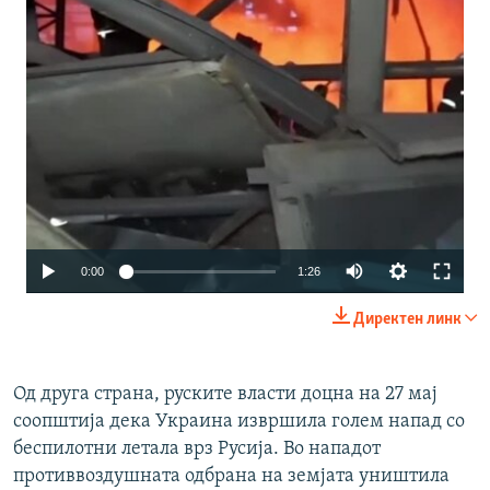
Auto
0:00
1:26
240p
Директен линк
360p
480p
Од друга страна, руските власти доцна на 27 мај
соопштија дека Украина извршила голем напад со
720p
беспилотни летала врз Русија. Во нападот
1080p
противвоздушната одбрана на земјата уништила