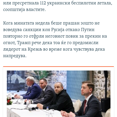
или пресретнала 112 украински беспилотни летала,
соопштија властите.
Кога минатата недела беше прашан зошто не
воведува санкции кон Русија откако Путин
Auto
240p
360p
480p
повторно го отфрли неговиот повик за прекин на
огнот, Трамп рече дека тоа ќе го предомисли
720p
1080p
лидерот на Кремљ во време кога чувствува дека
напредува.