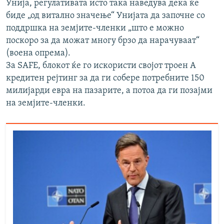
Унија, регулативата исто така наведува дека ќе
биде „од витално значење“ Унијата да започне со
поддршка на земјите-членки „што е можно
поскоро за да можат многу брзо да нарачуваат“
(воена опрема).
За SAFE, блокот ќе го искористи својот троен А
кредитен рејтинг за да ги собере потребните 150
милијарди евра на пазарите, а потоа да ги позајми
на земјите-членки.