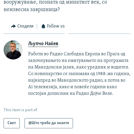
вооружување, позната од минатиот век, со
неизвесна завршница?
Сподели
Follow us
Љупчо Наќев
Работи во Радио Слободна Европа во Прага од
започнувањето на емитувањето на програмата
на Македонски јазик, како уредник и водител.
Со новинарство се занимава од 1988-ма година,
најнапред во Македонското радио, а потоа во
А1 телевизија, како и повеќе години како
постојан дописник на Радио Дојче Веле.
This item is part of
Свет
@Што треба да знаете