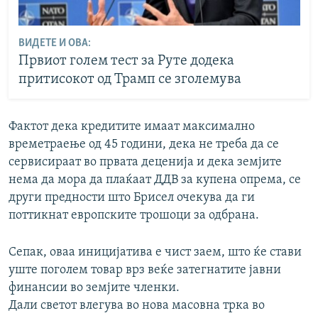
ВИДЕТЕ И ОВА:
Првиот голем тест за Руте додека
притисокот од Трамп се зголемува
Фактот дека кредитите имаат максимално
времетраење од 45 години, дека не треба да се
сервисираат во првата деценија и дека земјите
нема да мора да плаќаат ДДВ за купена опрема, се
други предности што Брисел очекува да ги
поттикнат европските трошоци за одбрана.
Сепак, оваа иницијатива е чист заем, што ќе стави
уште поголем товар врз веќе затегнатите јавни
финансии во земјите членки.
Дали светот влегува во нова масовна трка во