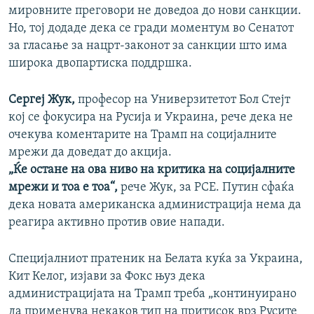
мировните преговори не доведоа до нови санкции.
Но, тој додаде дека се гради моментум во Сенатот
за гласање за нацрт-законот за санкции што има
широка двопартиска поддршка.
Сергеј Жук,
професор на Универзитетот Бол Стејт
кој се фокусира на Русија и Украина, рече дека не
очекува коментарите на Трамп на социјалните
мрежи да доведат до акција.
„Ќе остане на ова ниво на критика на социјалните
мрежи и тоа е тоа“,
рече Жук, за РСЕ. Путин сфаќа
дека новата американска администрација нема да
реагира активно против овие напади.
Специјалниот пратеник на Белата куќа за Украина,
Кит Келог, изјави за Фокс њуз дека
администрацијата на Трамп треба „континуирано
да применува некаков тип на притисок врз Русите