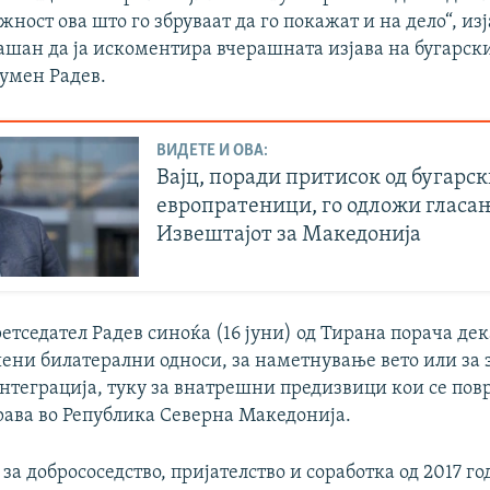
ност ова што го збруваат да го покажат и на дело“, из
шан да ја искоментира вчерашната изјава на бугарск
Румен Радев.
ВИДЕТЕ И ОВА:
Вајц, поради притисок од бугарс
европратеници, го одложи гласањ
Извештајот за Македонија
етседател Радев синоќа (16 јуни) од Тирана порача дек
шени билатерални односи, за наметнување вето или за
нтеграција, туку за внатрешни предизвици кои се пов
рава во Република Северна Македонија.
за добрососедство, пријателство и соработка од 2017 го