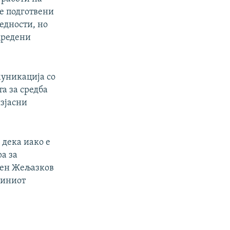
е подготвени
едности, но
одредени
уникација со
а за средба
изјасни
 дека иако е
ра за
сен Жељазков
зиниот