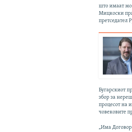
што имаат мож
Мицкоски пра
претседател 
Бугарскиот пр
збор за нере
процесот на и
човековите п
„Има Договор 