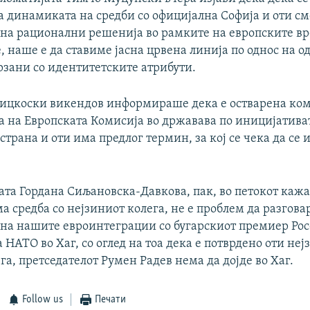
а динамиката на средби со официјална Софија и оти см
 на рационални решенија во рамките на европските вр
, наше е да ставиме јасна црвена линија по однос на 
зани со идентитетските атрибути.
цкоски викендов информираше дека е остварена ком
а на Европската Комисија во државава по иницијативат
 страна и оти има предлог термин, за кој се чека да се 
та Гордана Сиљановска-Давкова, пак, во петокот кажа
а средба со нејзиниот колега, не е проблем да разгова
на нашите евроинтеграции со бугарскиот премиер Ро
 НАТО во Хаг, со оглед на тоа дека е потврдено оти неј
га, претседателот Румен Радев нема да дојде во Хаг.
Follow us
Печати