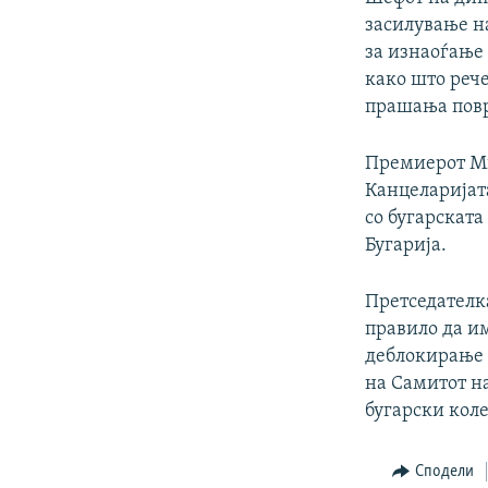
засилување н
за изнаоѓање
како што рече
прашања повр
Премиерот Ми
Канцеларијат
со бугарската
Бугарија.
Претседателка
правило да им
деблокирање 
на Самитот на
бугарски коле
Сподели