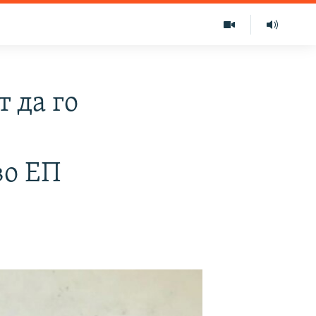
 да го
во ЕП