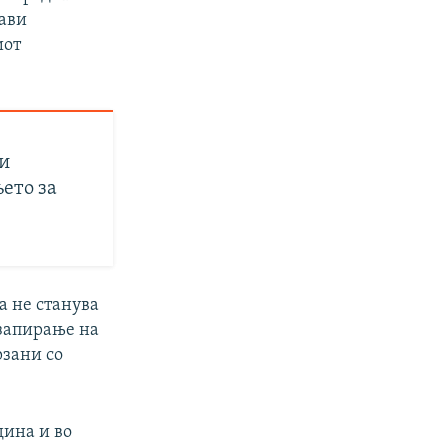
јави
иот
ки
ето за
а не станува
 запирање на
рзани со
дина и во