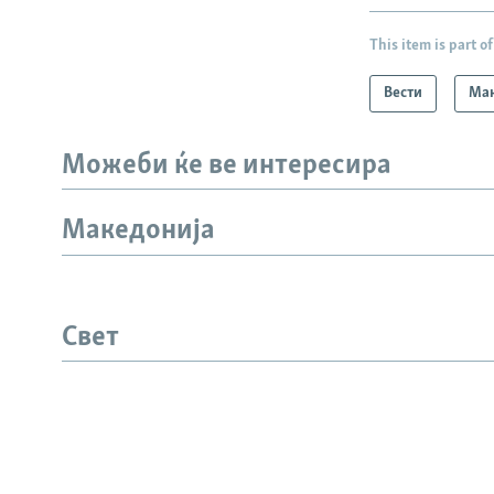
This item is part of
Вести
Мак
Можеби ќе ве интересира
Македонија
СЛЕДЕТЕ НЕ
Свет
РСЕ веб страници
ИНФО СТРАНИЦА
ЛИНКОВ
Пријави се
Визуелно