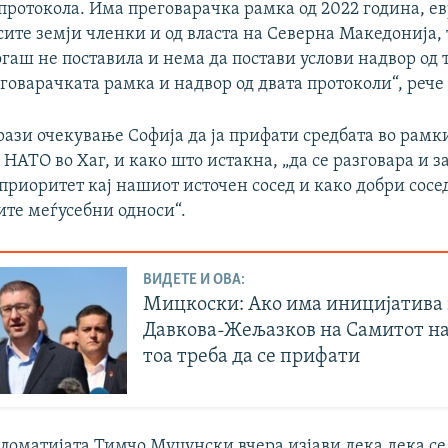
 протокола. Има преговарачка рамка од 2022 година, е
сите земји членки и од власта на Северна Македонија,
гаш не поставила и нема да постави услови надвор од т
говарачката рамка и надвор од двата протоколи“, рече
ази очекување Софија да ја прифати средбата во рамк
 НАТО во Хаг, и како што истакна, „да се разговара и з
 приоритет кај нашиот источен сосед и како добри сосе
те меѓусебни односи“.
ВИДЕТЕ И ОВА:
Мицкоски: Ако има иницијатива 
Давкова-Жељазков на Самитот на
тоа треба да се прифати
ломатијата Тимчо Муцунски вчера изјави дека дека се