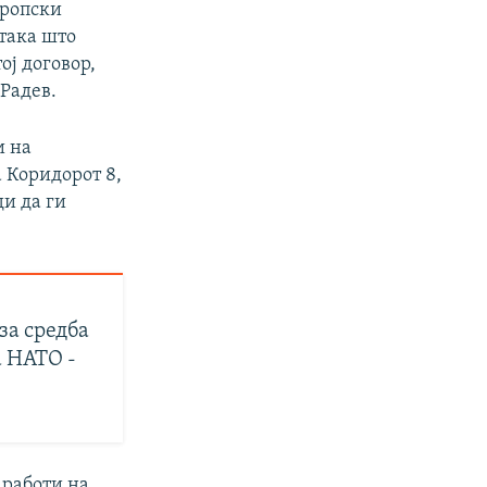
вропски
 така што
ој договор,
 Радев.
и на
а Коридорот 8,
ди да ги
за средба
 НАТО -
 работи на