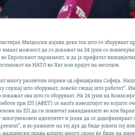
истијан Мицкоски изјави дека тоа што го зборуваат п
е имаат можност да го докажат на 24 јуни со повлекув
во Европскиот парламент, и да ја прифатат иницијатив
останокот на НАТО во Хаг кон крајот на месецов.
ат многу различни пораки од официјална Софија. Наш
у слушај што зборуваат, повеќе гледај што работат“. И
 покажат ова што го зборуваат. На 24 јуни на Комисија
аботи при ЕП (АФЕТ) се наоѓа извештајот во којшто о
ленови на ЕП да ги повлечат амандманите во кои бараа
 многувековен идентитет и јазик да се додефинираат с
present“, и во рамките на тој дух да биде усвоен тој из
а малцински права којшто многу скоро ќе биде на днев