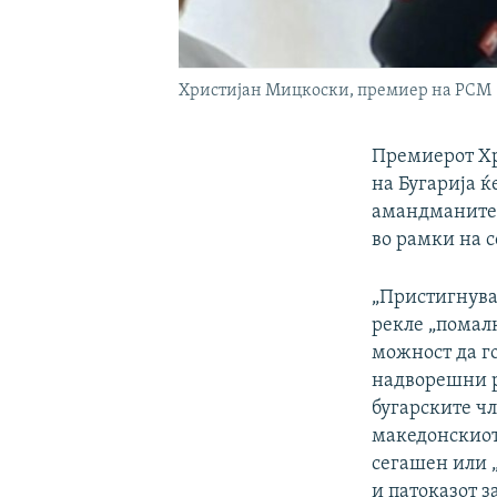
Христијан Мицкоски, премиер на РСМ
Премиерот Хр
на Бугарија ќ
амандманите 
во рамки на с
„Пристигнува
рекле „помалк
можност да го
надворешни р
бугарските ч
македонскиот
сегашен или „
и патоказот з