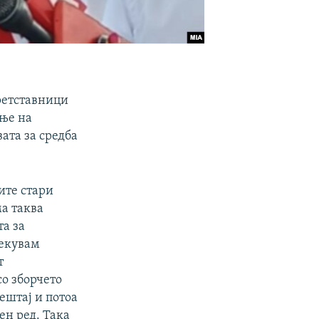
ретставници
ање на
ата за средба
ите стари
ма таква
та за
чекувам
т
о зборчето
вештај и потоа
ен ред. Така