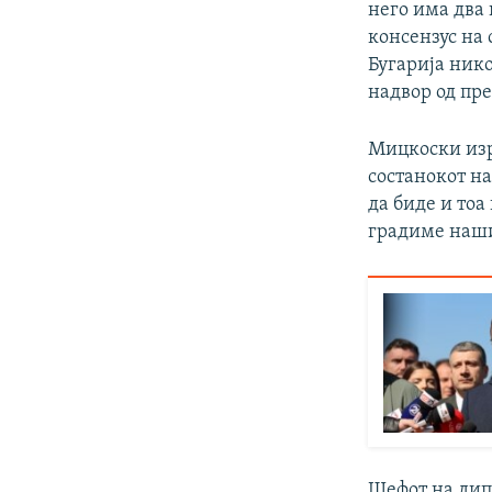
него има два
консензус на 
Бугарија нико
надвор од пре
Мицкоски изр
состанокот на
да биде и тоа
градиме наши
Шефот на дип