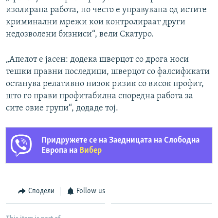
изолирана работа, но често е управувана од истите
криминални мрежи кои контролираат други
недозволени бизниси“, вели Скатуро.
„Апелот е јасен: додека шверцот со дрога носи
тешки правни последици, шверцот со фалсификати
останува релативно низок ризик со висок профит,
што го прави профитабилна споредна работа за
сите овие групи“, додаде тој.
Придружете се на Заедницата на Слободна
Европа на
Вибер
Сподели
Follow us