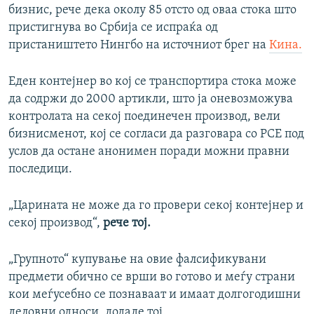
бизнис, рече дека околу 85 отсто од оваа стока што
пристигнува во Србија се испраќа од
пристаништето Нингбо на источниот брег на
Кина.
Еден контејнер во кој се транспортира стока може
да содржи до 2000 артикли, што ја оневозможува
контролата на секој поединечен производ, вели
бизнисменот, кој се согласи да разговара со РСЕ под
услов да остане анонимен поради можни правни
последици.
„Царината не може да го провери секој контејнер и
секој производ“,
рече тој.
„Групното“ купување на овие фалсификувани
предмети обично се врши во готово и меѓу страни
кои меѓусебно се познаваат и имаат долгогодишни
деловни односи, додаде тој.