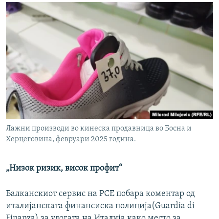
Лажни производи во кинеска продавница во Босна и
Херцеговина, февруари 2025 година.
„Низок ризик, висок профит“
Балканскиот сервис на РСЕ побара коментар од
италијанската финансиска полиција(Guardia di
Finanza) за улогата на Италија како место за