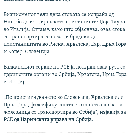
Бизнисменот вели дека стоката се испраќа од
Нингбо до италијанското пристаниште Џоја Тауро
во Италија. Оттаму, како што објаснува, оваа стока
се транспортира со помали бродови до
пристаништата во Риека, Хрватска, Бар, Црна Гора
и Копер, Словенија.
Балканскиот сервис на РСЕ ја потврди оваа рута со
царинските органи во Србија, Хрватска, Црна Гора
и Италија.
„По пристигнувањето во Словенија, Хрватска или
Црна Гора, фалсификуваната стока потоа по пат и
железница се транспортира во Србија“,
изјавија за
РСЕ од Царинската управа на Србија.