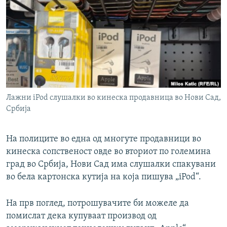
РСЕ веб страници
Лажни iPod слушалки во кинеска продавница во Нови Сад,
Србија
На полиците во една од многуте продавници во
кинеска сопственост овде во вториот по големина
град во Србија, Нови Сад има слушалки спакувани
во бела картонска кутија на која пишува „iPod“.
На прв поглед, потрошувачите би можеле да
помислат дека купуваат производ од