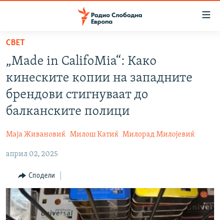
Достапни
линкови
Оди
СВЕТ
на
МАКЕДОНИЈА
„Made in CalifoMia“: Како
содржината
СВЕТ
Оди
кинеските копии на западните
ВИЗУЕЛНО
на
брендови стигнуваат до
главната
ВЕСТИ
балканските полици
навигација
ШТО ТРЕБА ДА ЗНАЕТЕ
Премини
Маја Живановиќ
Милош Катиќ
Милорад Милојевиќ
на
ПРИЈАВИ СЕ ЗА ЊУЗЛЕТЕР
пребарување
април 02, 2025
ПОДКАСТ ЗОШТО?
Сподели
СЛЕДЕТЕ НЕ