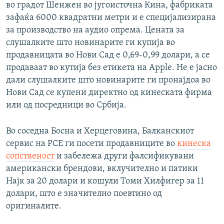
во градот Шенжен во југоисточна Кина, фабриката
зафаќа 6000 квадратни метри и е специјализирана
за производство на аудио опрема. Цената за
слушалките што новинарите ги купија во
продавницата во Нови Сад е 0,69-0,99 долари, а се
продаваат во кутија без етикета на Apple. Не е јасно
дали слушалките што новинарите ги пронајдоа во
Нови Сад се купени директно од кинеската фирма
или од посредници во Србија.
Во соседна Босна и Херцеговина, Балканскиот
сервис на РСЕ ги посети продавниците во
кинеска
сопственост
и забележа други фалсификувани
американски брендови, вклучително и патики
Најк за 20 долари и кошули Томи Хилфигер за 11
долари, што е значително поевтино од
оригиналите.