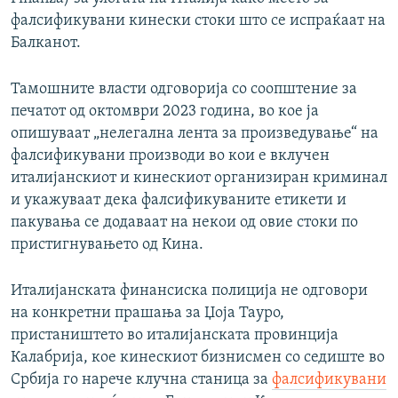
фалсификувани кинески стоки што се испраќаат на
Балканот.
Тамошните власти одговорија со соопштение за
печатот од октомври 2023 година, во кое ја
опишуваат „нелегална лента за произведување“ на
фалсификувани производи во кои е вклучен
италијанскиот и кинескиот организиран криминал
и укажуваат дека фалсификуваните етикети и
пакувања се додаваат на некои од овие стоки по
пристигнувањето од Кина.
Италијанската финансиска полиција не одговори
на конкретни прашања за Џоја Тауро,
пристаништето во италијанската провинција
Калабрија, кое кинескиот бизнисмен со седиште во
Србија го нарече клучна станица за
фалсификувани