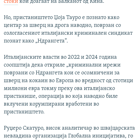
стоки
кои доаѓаат на Балканот од Кина.
Но, пристаништето Џоја Тауро е познато како
центар за шверц на дрога наводно, поврзан со
озлогласениот италијански криминален синдикат
познат како „Ндрангета“.
Италијанските власти во 2022 и 2024 година
соопштија дека откриле „криминални мрежи
поврзани со Ндрангета кои се осомничени за
шверц на кокаин во Европа во вредност од стотици
милиони евра токму преку ова италијанско
пристанише, операција во која наводно биле
вклучени корумпирани вработени во
пристаништето.
Руџеро Скатуро, висок аналитичар во швајцарската
невладина организација Глобална иницијатива, го