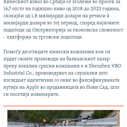
Кинескиот извоз во Србија се зголеми во просек за
16,7 отсто на годишно ниво од 2018 до 2023 година,
скокајќи од 1,8 милијарди долари на речиси 4
милијарди долари во тој период, според најновите
податоци од Опсерваторија за економска сложеност
- платформа за трговски податоци.
Помеѓу десетиците кинески компании кои ги
нудат своите производи на балканскиот пазар
преку локални српски компании е и Shenzhen VBO
Industrial Co., произведувач на слушалки што
изгледаат идентични со оние во фалсификуваната
кутија на Apple во продавницата во Нови Сад, што
ги посетија новинарите.