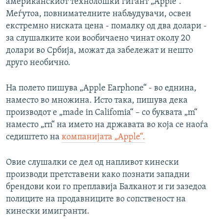
американскиот технолошки гигант „Apple“.
Меѓутоа, повнимателните набљудувачи, освен
екстремно ниската цена - помалку од два долари -
за слушалките кои вообичаено чинат околу 20
долари во Србија, можат да забележат и нешто
друго необично.
На полето пишува „Apple Earphone“ - во еднина,
наместо во множина. Исто така, пишува дека
производот е „made in Califomia“ – со буквата „m“
наместо „rn“ на името на државата во која се наоѓа
седиштето на
компанијата „Apple“.
Овие слушалки се дел од напливот кинески
производи претставени како познати западни
брендови кои го преплавија Балканот и ги зазедоа
полиците на продавниците во сопственост на
кинески имигранти.