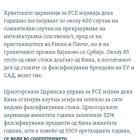
Хрватските цариници за РСЕ изјавија дека
годишно постапуваат по околу 600 случаи на
сомнителни случаи на прекршување на
интелектуална сопственост, пред се на
пристаништата во Риека и Плочe, но и на
граничниот премин Бајаково со Србија. Околу 85
отсто од овие стоки доаѓаат од Кина, а поголемиот
дел од стоките се фалсификувани брендови на ЕУ и
САД, велат тие.
Црногорската Царинска управа за РСЕ изјави дека
Кина останува клучна земја на потекло за сите
видови фалсификувани стоки. Црногорските
цариници минатата година заплениле 5274
фалсификувани предмети од Кина минатата
година, што е повеќе од 3303 претходната година,
се вели во соопштението.