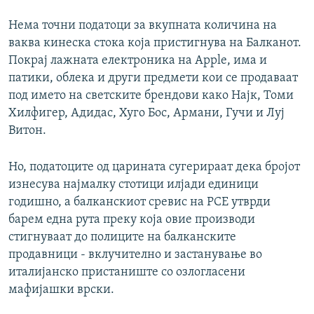
Нема точни податоци за вкупната количина на
ваква кинеска стока која пристигнува на Балканот.
Покрај лажната електроника на Apple, има и
патики, облека и други предмети кои се продаваат
под името на светските брендови како Најк, Томи
Хилфигер, Адидас, Хуго Бос, Армани, Гучи и Луј
Витон.
Но, податоците од царината сугерираат дека бројот
изнесува најмалку стотици илјади единици
годишно, а балканскиот сревис на РСЕ утврди
барем една рута преку која овие производи
стигнуваат до полиците на балканските
продавници - вклучително и застанување во
италијанско пристаниште со озлогласени
мафијашки врски.