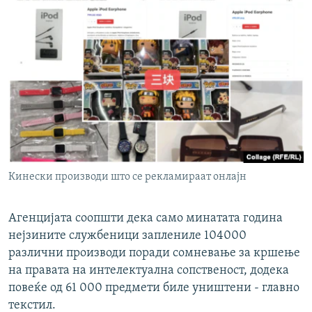
Кинески производи што се рекламираат онлајн
Агенцијата соопшти дека само минатата година
нејзините службеници заплениле 104000
различни производи поради сомневање за кршење
на правата на интелектуална сопственост, додека
повеќе од 61 000 предмети биле уништени - главно
текстил.