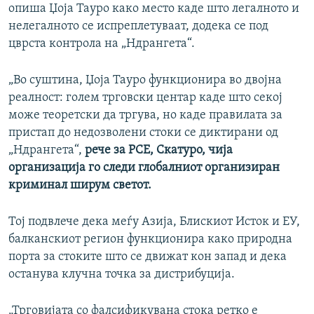
опиша Џоја Тауро како место каде што легалното и
нелегалното се испреплетуваат, додека се под
цврста контрола на „Ндрангета“.
„Во суштина, Џоја Тауро функционира во двојна
реалност: голем трговски центар каде што секој
може теоретски да тргува, но каде правилата за
пристап до недозволени стоки се диктирани од
„Ндрангета“,
рече за РСЕ, Скатуро, чија
организација го следи глобалниот организиран
криминал ширум светот.
Тој подвлече дека меѓу Азија, Блискиот Исток и ЕУ,
балканскиот регион функционира како природна
порта за стоките што се движат кон запад и дека
останува клучна точка за дистрибуција.
„Трговијата со фалсификувана стока ретко е