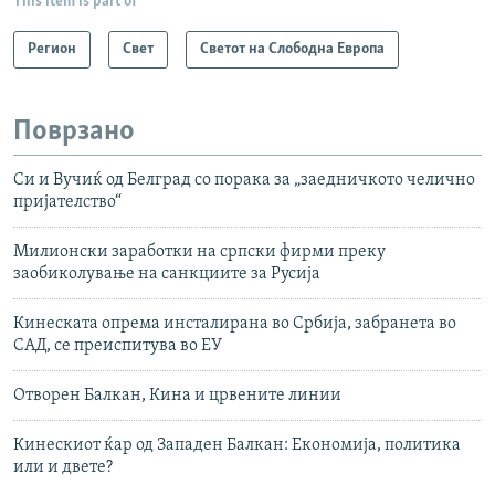
This item is part of
Регион
Свет
Светот на Слободна Европа
Поврзано
Си и Вучиќ од Белград со порака за „заедничкото челично
пријателство“
Милионски заработки на српски фирми преку
заобиколување на санкциите за Русија
Кинеската опрема инсталирана во Србија, забранета во
САД, се преиспитува во ЕУ
Отворен Балкан, Кина и црвените линии
Кинескиот ќар од Западен Балкан: Економија, политика
или и двете?