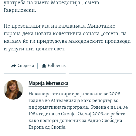
употреба на името Македонија“, смета
Гавриловски.
По презентацијата на кампањата Мицотакис
порача дека новата колективна ознака „отсега, па
натаму ќе ги придружува македонските производи
и услуги низ целиот свет.
Сподели
Follow us
Марија Митевска
Новинарската кариера ја започна во 2008
година во А1 телевизија како репортер во
информативната програма. Родена е на 14.04
1984 година во Скопје. Од мај 2009-та работи
како постојан дописник за Радио Слободна
Европа од Скопје.