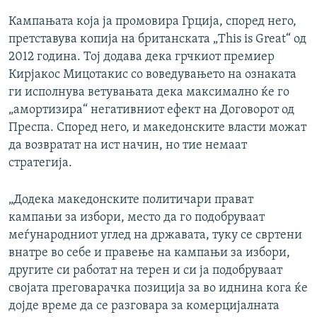
Кампањата која ја промовира Грција, според него,
претставува копија на британската „This is Great“ од
2012 година. Тој додава дека грчкиот премиер
Кирјакос Мицотакис со воведувањето на ознаката
ги исполнува ветувањата дека максимално ќе го
„амортизира“ негативниот ефект на Договорот од
Преспа. Според него, и македонските власти можат
да возвратат на ист начин, но тие немаат
стратегија.
„Додека македонските политичари прават
кампањи за избори, место да го подобруваат
меѓународниот углед на државата, туку се свртени
внатре во себе и правење на кампањи за избори,
другите си работат на терен и си ја подобруваат
својата преговарачка позиција за во иднина кога ќе
дојде време да се разговара за комерцијалната