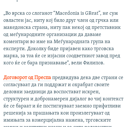
„Во врска со слоганот “Macedonia is GReat”, не сум
овластен јас, ниту кој било друг член од грчка или
македонска страна, ниту пак некој од претставник
од меѓународните организации да даваме
коментари во име на Меѓународната група на
експерти. Доколку биде пријавен како трговска
марка, за тоа ќе се изјасни соодветниот завод пред
кого ќе се бара признавање“, вели Филипов.
Договорот од Преспа
предвидува дека две страни се
согласуваат да ги поддржат и охрабрат своите
деловни заедници да воспостават искрен,
структурен и добронамерен дијалог во чиј контекст
ќе се бараат и ќе постигнуваат заемно прифатливи
решенија за прашањата кои произлегуваат од
имињата за комерцијална намена, трговските