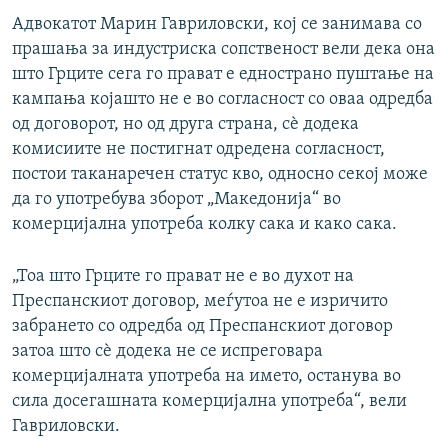
Адвокатот Марин Гавриловски, кој се занимава со
прашања за индустриска сопственост вели дека она
што Грците сега го прават е еднострано пуштање на
кампања којашто не е во согласност со оваа одредба
од договорот, но од друга страна, сѐ додека
комисиите не постигнат одредена согласност,
постои таканаречен статус кво, односно секој може
да го употребува зборот „Македонија“ во
комерцијална употреба колку сака и како сака.
„Тоа што Грците го прават не е во духот на
Преспанскиот договор, меѓутоа не е изричито
забрането со одредба од Преспанскиот договор
затоа што сѐ додека не се испреговара
комерцијалната употреба на името, останува во
сила досегашната комерцијална употреба“, вели
Гавриловски.