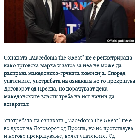
РСЕ веб страници
Ознаката „Macedonia the GReat“ не е регистрирана
како трговска марка и затоа за неа не може да
расправа македонско-грчката комисија. Според
упатените, употребата на ознаката не го прекршува
Договорот од Преспа, но порачуваат дека
македонските власти треба на ист начин да
возвратат.
Употребата на ознаката „Macedonia the GReat“ не е
во духот на Договорот од Преспа, но не претставува
и негово прекршување, велат упатените. Од