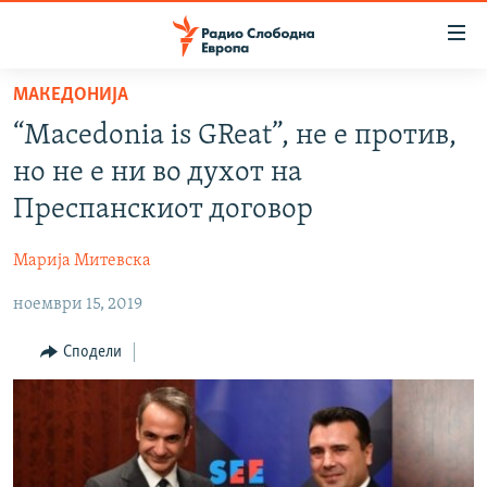
Достапни
линкови
Оди
МАКЕДОНИЈА
на
МАКЕДОНИЈА
“Macedonia is GReat”, не е против,
содржината
СВЕТ
Оди
но не е ни во духот на
ВИЗУЕЛНО
на
Преспанскиот договор
главната
ВЕСТИ
навигација
Марија Митевска
ШТО ТРЕБА ДА ЗНАЕТЕ
Премини
на
ноември 15, 2019
ПРИЈАВИ СЕ ЗА ЊУЗЛЕТЕР
пребарување
ПОДКАСТ ЗОШТО?
Сподели
СЛЕДЕТЕ НЕ