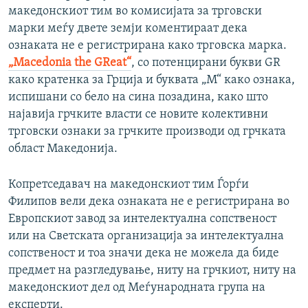
македонскиот тим во комисијата за трговски
марки меѓу двете земји коментираат дека
ознаката не е регистрирана како трговска марка.
„Macedonia the GReat“
, со потенцирани букви GR
како кратенка за Грција и буквата „М“ како ознака,
испишани со бело на сина позадина, како што
најавија грчките власти се новите колективни
трговски ознаки за грчките производи од грчката
област Македонија.
Копретседавач на македонскиот тим Ѓорѓи
Филипов вели дека ознаката не е регистрирана во
Европскиот завод за интелектуална сопственост
или на Светската организација за интелектуална
сопственост и тоа значи дека не можела да биде
предмет на разгледување, ниту на грчкиот, ниту на
македонскиот дел од Меѓународната група на
експерти.