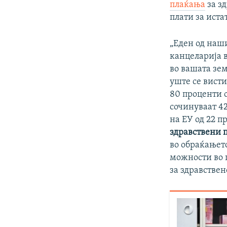
плаќања
за з
плати за иста
„Еден од наш
канцеларија 
во вашата зе
уште се висти
80 проценти о
сочинуваат 42
на ЕУ од 22 п
здравствени 
во обраќањет
можности во 
за здравствен