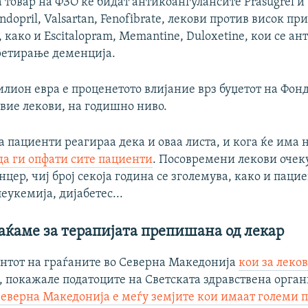
 товар на ФЗО ќе бидат антикоангулансите Prasugrel и T
indopril, Valsartan, Fenofibrate, лекови против висок пр
 како и Escitalopram, Memantine, Duloxetine, кои се а
третирање деменција.
лион евра е проценетото влијание врз буџетот на Фонд
овие лекови, на годишно ниво.
 пациенти реагираа дека и оваа листа, и кога ќе има 
да ги опфати сите пациенти
. Посовремени лекови очек
нцер, чиј број секоја година се зголемува, како и паци
еукемија, дијабетес...
аќаме за терапијата препишана од лекар
ентот на граѓаните во Северна Македонија
кои за леко
, покажале податоците на Светската здравствена орган
Северна Македонија е меѓу земјите кои имаат големи 