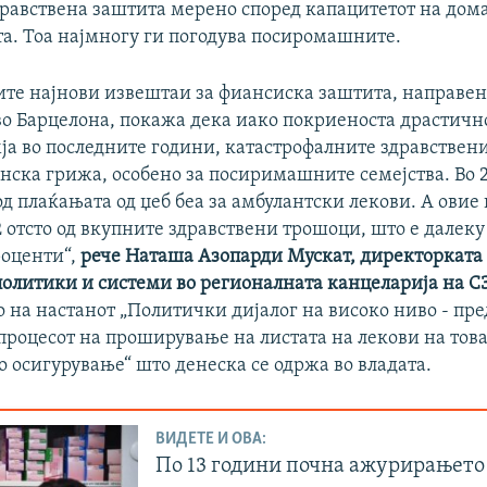
дравствена заштита мерено според капацитетот на дом
та. Тоа најмногу ги погодува посиромашните.
ите најнови извештаи за фиансиска заштита, направен
во Барцелона, покажа дека иако покриеноста драстичн
мја во последните години, катастрофалните здравствен
нска грижа, особено за посиримашните семејства. Во 
д плаќањата од џеб беа за амбулантски лекови. А овие
 отсто од вкупните здравствени трошоци, што е далеку
роценти“,
рече Наташа Азопарди Мускат, директорката 
политики и системи во регионалната канцеларија на СЗ
о на настанот „Политички дијалог на високо ниво - пр
процесот на проширување на листата на лекови на тов
о осигурување“ што денеска се одржа во владата.
ВИДЕТЕ И ОВА:
По 13 години почна ажурирањето