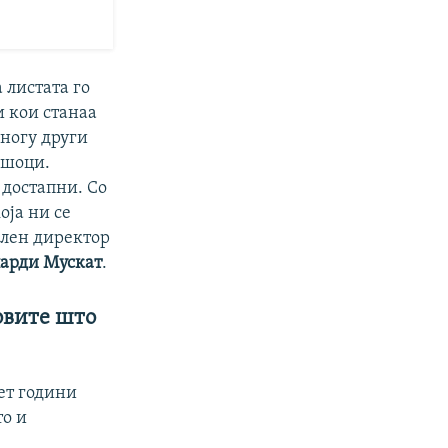
 листата го
и кои станаа
многу други
ошоци.
 достапни. Со
оја ни се
ален директор
парди Мускат
.
овите што
ет години
то и