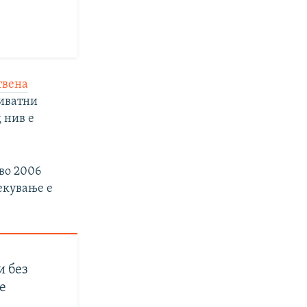
твена
риватни
 нив е
 во 2006
лекување е
и без
е