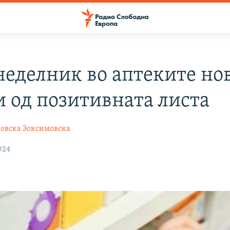
неделник во аптеките но
и од позитивната листа
овска Зоксимовска
024