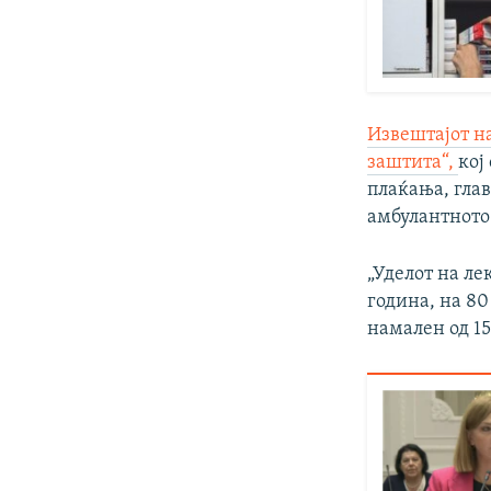
Извештајот на
заштита“,
кој
плаќања, глав
амбулантното
„Уделот на ле
година, на 80
намален од 15 