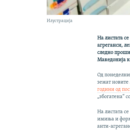
Илустрација
На листата се
агреганси, ле
следно проши
Македонија к
Од понеделник
земат новите
години од по
„збогатена“ с
На листата се
имиња и форми
анти-агреганс