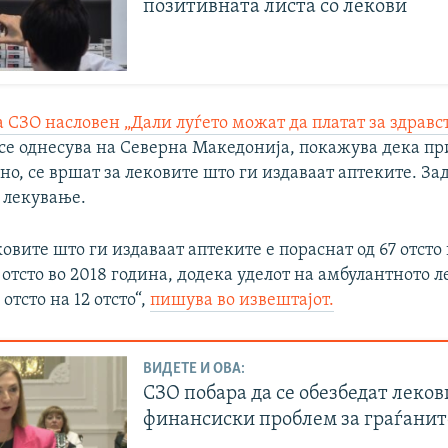
позитивната листа со лекови
 СЗО насловен „Дали луѓето можат да платат за здравс
 се однесува на Северна Македонија, покажува дека п
но, се вршат за лековите што ги издаваат аптеките. Зад
 лекување.
ковите што ги издаваат аптеките е пораснат од 67 отсто
 отсто во 2018 година, додека уделот на амбулантното 
отсто на 12 отсто“,
пишува во извештајот.
ВИДЕТЕ И ОВА:
СЗО побара да се обезбедат леков
финансиски проблем за граѓанит