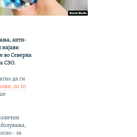
вања, анти-
и најави
е во Северна
на СЗО.
атно да ги
кови, по 10
ше
различни
аболувања,
осно - за