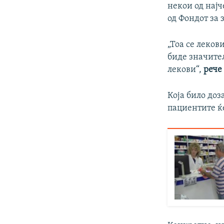
некои од нај
од Фондот за
„Тоа се леков
биде значите
лекови“,
рече
Која било доз
пациентите ќе