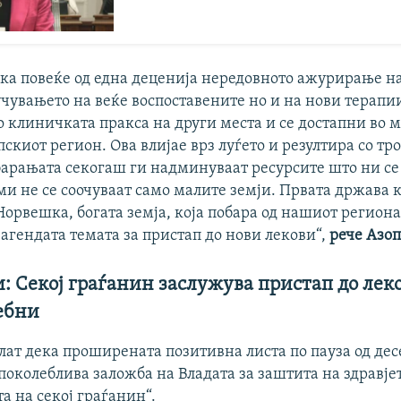
ека повеќе од една деценија нередовното ажурирање на
чувањето на веќе воспоставените но и на нови терапи
 клиничката пракса на други места и се достапни во 
пскиот регион. Ова влијае врз луѓето и резултира со тр
барањата секогаш ги надминуваат ресурсите што ни се
и не се соочуваат само малите земји. Првата држава к
Норвешка, богата земја, која побара од нашиот регион
а агендата темата за пристап до нови лекови“,
рече Азо
 Секој граѓанин заслужува пристап до лек
ебни
лат дека проширената позитивна листа по пауза од дес
околеблива заложба на Владата за заштита на здравје
та на секој граѓанин“.