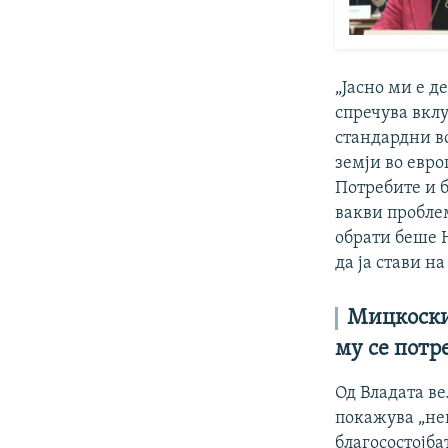
„Јасно ми е д
спречува вклу
стандардни во
земји во евро
Потребите и 
вакви проблем
обрати беше 
да ја стави н
Мицкоски:
му се потр
Од Владата ве
покажува „неп
благосостојба