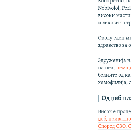
Конкретно, на
Nebivolol, Per
високи масти,
и лекови за 
Околу еден ми
здравство за 
Здруженија на
на неа,
нема 
болните од ка
хемофилија, л
Од џеб пл
Висок е проц
џеб, приватно
Според СЗО, 