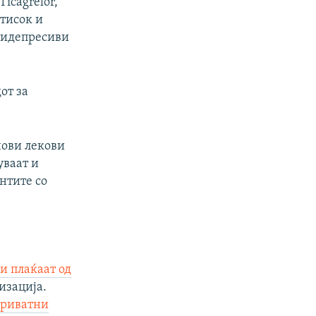
icagrelor,
итисок и
нтидепресиви
от за
нови лекови
уваат и
ентите со
ви плаќаат од
изација.
приватни