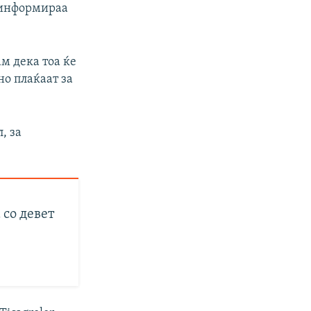
о информираа
ам дека тоа ќе
о плаќаат за
, за
 со девет