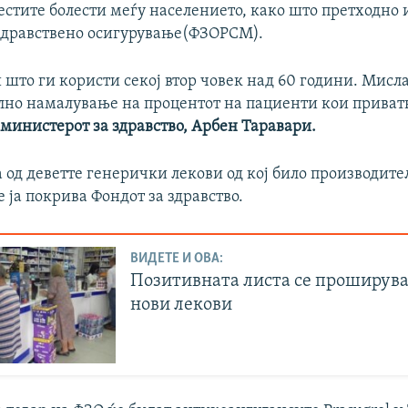
честите болести меѓу населението, како што претходн
 здравствено осигурување(ФЗОРСМ).
и што ги користи секој втор човек над 60 години. Мисл
лно намалување на процентот на пациенти кои приватн
 министерот за здравство, Арбен Таравари.
а од деветте генерички лекови од кој било производител
 ја покрива Фондот за здравство.
ВИДЕТЕ И ОВА:
Позитивната листа се проширува
нови лекови