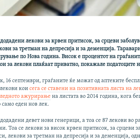
 додадени лекови за крвен притисок, за срцеви заболу
кови за третман на депресија и за деменција. Таравар
рување по Нова година. Висок е процентот на граѓанит
ои за лекови плаќаат приватно, покажале податоците 
, 16 септември, граѓаните ќе можат од аптеките беспл
 лекови кои
сега се ставени на позитивната листа на ле
следното ажурирање
на листата во 2014 година
,
кога бе
о само еден нов лек.
 додадени девет нови генерици, а тоа се 87 лекови во 
. Тоа се лекови за висок крвен притисок, за срцеви з
и, лекови за третман на депресија и за деменција, одн