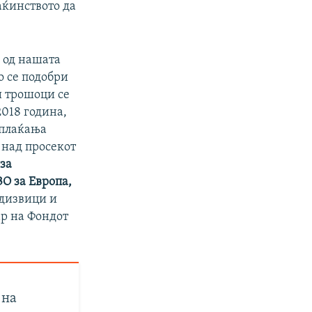
аќинството да
 од нашата
о се подобри
и трошоци се
2018 година,
 плаќања
 над просекот
за
О за Европа,
едизвици и
ар на Фондот
 на