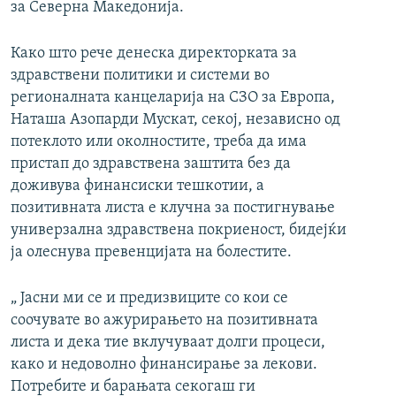
за Северна Македонија.
Како што рече денеска директорката за
здравствени политики и системи во
регионалната канцеларија на СЗО за Европа,
Наташа Азопарди Мускат, секој, независно од
потеклото или околностите, треба да има
пристап до здравствена заштита без да
доживува финансиски тешкотии, а
позитивната листа е клучна за постигнување
универзална здравствена покриеност, бидејќи
ја олеснува превенцијата на болестите.
„ Јасни ми се и предизвиците со кои се
соочувате во ажурирањето на позитивната
листа и дека тие вклучуваат долги процеси,
како и недоволно финансирање за лекови.
Потребите и барањата секогаш ги