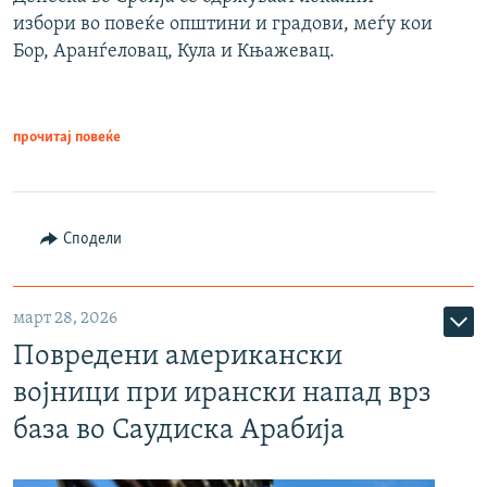
избори во повеќе општини и градови, меѓу кои
Бор, Аранѓеловац, Кула и Књажевац.
прочитај повеќе
Сподели
март 28, 2026
Повредени американски
војници при ирански напад врз
база во Саудиска Арабија