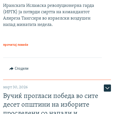
Иранската Исламска револуционерна гарда
(ИРГК) ја потврди смртта на командантот
Алиреза Тангсири во израелски воздушен
напад минатата недела.
прочитај повеќе
Сподели
март 30, 2026
Вучиќ прогласи победа во сите
десет општини на изборите
проследени со напади и