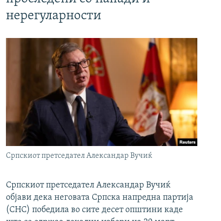
нерегуларности
Српскиот претседател Александар Вучиќ
Српскиот претседател Александар Вучиќ
објави дека неговата Српска напредна партија
(СНС) победила во сите десет општини каде