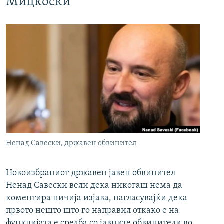
Мицкоски
Ненад Савески, државен обвинител
Новоизбраниот државен јавен обвинител
Ненад Савески вели дека никогаш нема да
коментира ничија изјава, нагласувајќи дека
првото нешто што го направил откако е на
функцијата е средба со јавните обвинители во