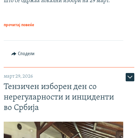
што се одржаа локални избори на 29 март.
прочитај повеќе
Сподели
март 29, 2026
Тензичен изборен ден со
нерегуларности и инциденти
во Србија