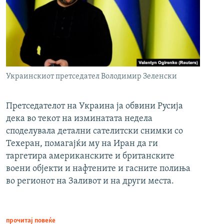
Украинскиот претседател Володимир Зеленски
Претседателот на Украина ја обвини Русија
дека во текот на изминатата недела
споделувала детални сателитски снимки со
Техеран, помагајќи му на Иран да ги
таргетира американските и британските
воени објекти и нафтените и гасните полиња
во регионот на Заливот и на други места.
прочитај повеќе