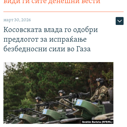
види ги сите денешни вести
март 30, 2026
Косовската влада го одобри
предлогот за испраќање
безбедносни сили во Газа