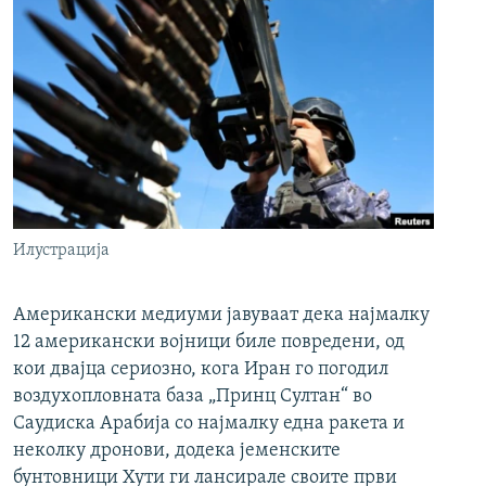
Илустрација
Американски медиуми јавуваат дека најмалку
12 американски војници биле повредени, од
кои двајца сериозно, кога Иран го погодил
воздухопловната база „Принц Султан“ во
Саудиска Арабија со најмалку една ракета и
неколку дронови, додека јеменските
бунтовници Хути ги лансирале своите први