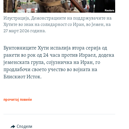
Илустрација, Демонстрациите на поддржувачите на
Хутите во знак на солидарност со Иран, во Јемен, на
27 март 2026 година.
Бунтовниците Хути испалија втора серија од
ракети во рок од 24 часа против Израел, додека
јеменската група, сојузничка на Иран, го
продлабочи своето учество во војната на
Блискиот Исток.
прочитај повеќе
Сподели