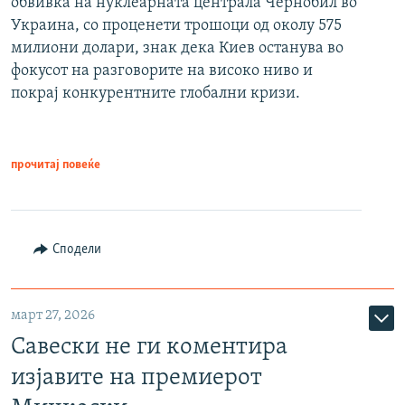
обвивка на нуклеарната централа Чернобил во
Украина, со проценети трошоци од околу 575
милиони долари, знак дека Киев останува во
фокусот на разговорите на високо ниво и
покрај конкурентните глобални кризи.
прочитај повеќе
Сподели
март 27, 2026
Савески не ги коментира
изјавите на премиерот