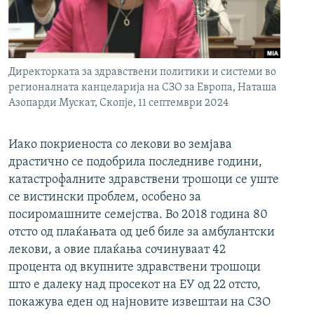
РСЕ веб страници
Директорката за здравствени политики и системи во
регионалната канцеларија на СЗО за Европа, Наташа
Азопарди Мускат, Скопје, 11 септември 2024
Иако покриеноста со лекови во земјава
драстично се подобрила последниве години,
катастрофалните здравствени трошоци се уште
се вистински проблем, особено за
посиромашните семејства. Во 2018 година 80
отсто од плаќањата од џеб биле за амбулантски
лекови, а овие плаќања сочинуваат 42
процента од вкупните здравствени трошоци
што е далеку над просекот на ЕУ од 22 отсто,
покажува еден од најновите извештаи на СЗО