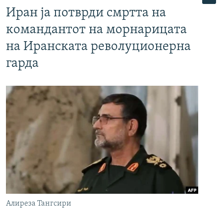
Иран ја потврди смртта на
командантот на морнарицата
на Иранската револуционерна
гарда
Алиреза Тангсири