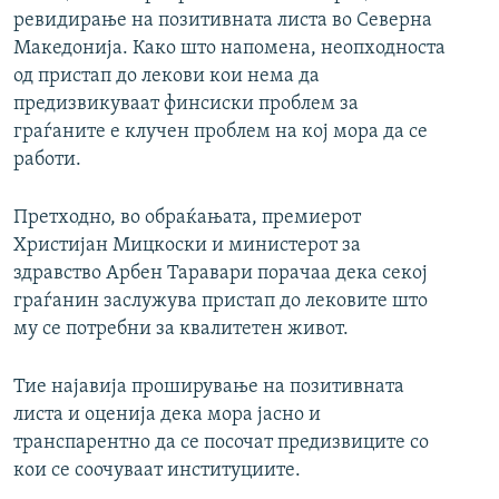
ревидирање на позитивната листа во Северна
Македонија. Како што напомена, неопходноста
од пристап до лекови кои нема да
предизвикуваат финсиски проблем за
граѓаните е клучен проблем на кој мора да се
работи.
Претходно, во обраќањата, премиерот
Христијан Мицкоски и министерот за
здравство Арбен Таравари порачаа дека секој
граѓанин заслужува пристап до лековите што
му се потребни за квалитетен живот.
Тие најавија проширување на позитивната
листа и оценија дека мора јасно и
транспарентно да се посочат предизвиците со
кои се соочуваат институциите.