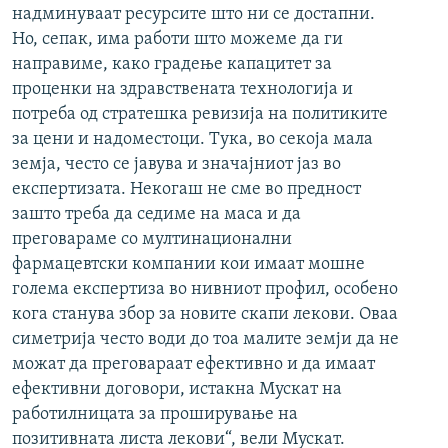
надминуваат ресурсите што ни се достапни.
Но, сепак, има работи што можеме да ги
направиме, како градење капацитет за
проценки на здравствената технологија и
потреба од стратешка ревизија на политиките
за цени и надоместоци. Тука, во секоја мала
земја, често се јавува и значајниот јаз во
експертизата. Некогаш не сме во предност
зашто треба да седиме на маса и да
преговараме со мултинационални
фармацевтски компании кои имаат мошне
голема експертиза во нивниот профил, особено
кога станува збор за новите скапи лекови. Оваа
симетрија често води до тоа малите земји да не
можат да преговараат ефективно и да имаат
ефективни договори, истакна Мускат на
работилницата за проширување на
позитивната листа лекови“, вели Мускат.