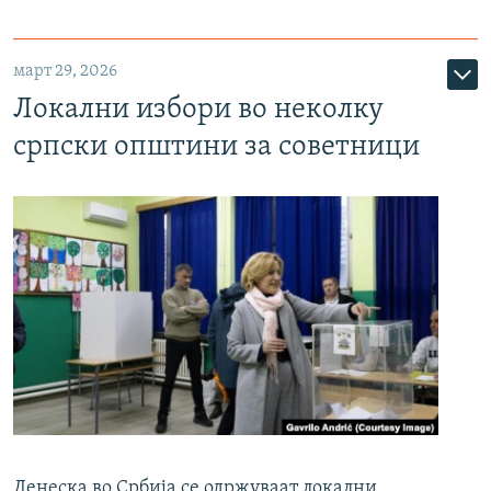
март 29, 2026
Локални избори во неколку
српски општини за советници
Денеска во Србија се одржуваат локални