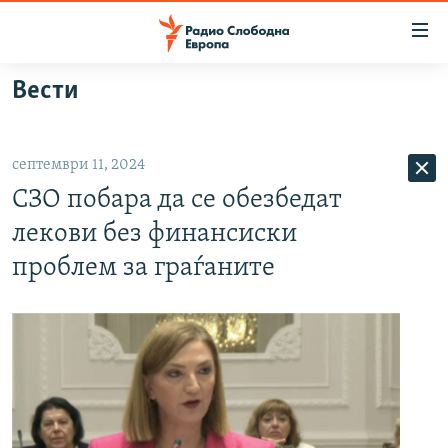
Достапни
линкови
Оди
Вести
на
МАКЕДОНИЈА
содржината
СВЕТ
Оди
септември 11, 2024
ВИЗУЕЛНО
на
СЗО побара да се обезбедат
главната
ВЕСТИ
навигација
лекови без финансиски
ШТО ТРЕБА ДА ЗНАЕТЕ
Премини
проблем за граѓаните
на
ПРИЈАВИ СЕ ЗА ЊУЗЛЕТЕР
пребарување
ПОДКАСТ ЗОШТО?
СЛЕДЕТЕ НЕ