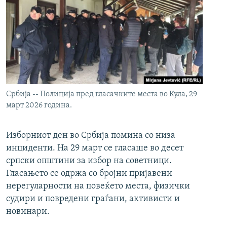
Србија -- Полиција пред гласачките места во Кула, 29
март 2026 година.
Изборниот ден во Србија помина со низа
инциденти. На 29 март се гласаше во десет
српски општини за избор на советници.
Гласањето се одржа со бројни пријавени
нерегуларности на повеќето места, физички
судири и повредени граѓани, активисти и
новинари.