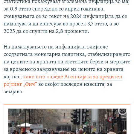
статистика покажуваат зголемена инфлација во мај
за 0,9 отсто споредено со април годинава,
очекувањата се во текот на 2024 инфлацијата да се
намалува и да изнесува во просек 3,7 отсто, а во
2025 да се спушти на 2,8 проценти.
На намалувањето на инфлацијата влијаеле
соодветната монетарна политика, стабилизирањето
на цените на храната на светските берзи и мерките
за временото замрзнување на цените на храната
кај нас,
како што наведе Агенцијата за кредитен
рејтинг „Фич“
во својот последен извештај за
земјава.