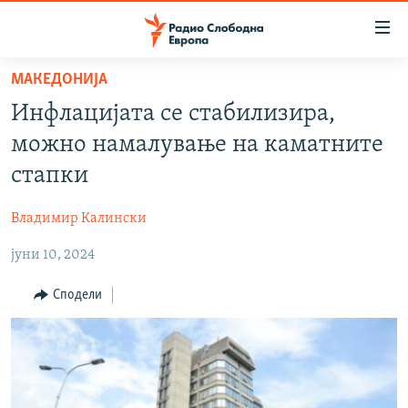
Достапни
линкови
Оди
МАКЕДОНИЈА
на
МАКЕДОНИЈА
Инфлацијата се стабилизира,
содржината
СВЕТ
Оди
можно намалување на каматните
ВИЗУЕЛНО
на
стапки
главната
ВЕСТИ
навигација
Владимир Калински
ШТО ТРЕБА ДА ЗНАЕТЕ
Премини
на
јуни 10, 2024
ПРИЈАВИ СЕ ЗА ЊУЗЛЕТЕР
пребарување
ПОДКАСТ ЗОШТО?
Сподели
СЛЕДЕТЕ НЕ