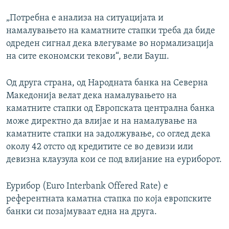
„Потребна е анализа на ситуацијата и
намалувањето на каматните стапки треба да биде
одреден сигнал дека влегуваме во нормализација
на сите економски текови“, вели Бауш.
Од друга страна, од Народната банка на Северна
Македонија велат дека намалувањето на
каматните стапки од Европската централна банка
може директно да влијае и на намалување на
каматните стапки на задолжување, со оглед дека
околу 42 отсто од кредитите се во девизи или
девизна клаузула кои се под влијание на еуриборот.
Еурибор (Euro Interbank Offered Rate) е
референтната каматна стапка по која европските
банки си позајмуваат една на друга.