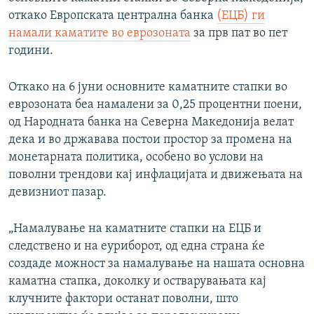
откако Европската централна банка
(ЕЦБ) ги
намали каматите во еврозоната
за прв пат во пет
години.
Откако на 6 јуни основните каматните стапки во
еврозоната беа намалени за 0,25 процентни поени,
од Народната банка на Северна Македонија велат
дека и во државава постои простор за промена на
монетарната политика, особено во услови на
поволни трендови кај инфлацијата и движењата на
девизниот пазар.
„Намалување на каматните стапки на ЕЦБ и
следствено и на еуриборот, од една страна ќе
создаде можност за намалување на нашата основна
каматна стапка, доколку и остварувањата кај
клучните фактори останат поволни, што