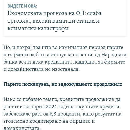
ВИДЕТЕ И ОВА:
Економската прогноза на ОН: слаба
трговија, високи каматни стапки и
климатски катастрофи
Но, и покрај тоа што во изминатиов период парите
позајмени од банка стануваа поскапи, од Народната
банка велат дека кредитната поддршка за фирмите
и домаќинствата не изостанала.
Парите поскапуваа, но задожувањето продолжило
Иако со побавно темпо, кредитите продолжиле да
растат и во април 2024 година вкупните кредити
забележале раст од 6,8 проценти, како резултат на
зголемено кредитирање на фирмите и
домаќинствата.