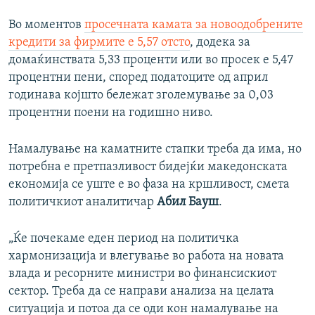
Во моментов
просечната камата за новоодобрените
кредити за фирмите е 5,57 отсто
, додека за
домаќинствата 5,33 проценти или во просек е 5,47
процентни пени, според податоците од април
годинава којшто бележат зголемување за 0,03
процентни поени на годишно ниво.
Намалување на каматните стапки треба да има, но
потребна е претпазливост бидејќи македонската
економија се уште е во фаза на кршливост, смета
политичкиот аналитичар
Абил Бауш
.
„Ќе почекаме еден период на политичка
хармонизација и влегување во работа на новата
влада и ресорните министри во финансискиот
сектор. Треба да се направи анализа на целата
ситуација и потоа да се оди кон намалување на