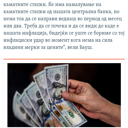
каматните стапки. Ќе има намалување на
каматните стапки од нашата централна банка, но
нема тоа да се направи веднаш во период од месец
или два. Треба да се почека и да се види до каде е
нашата инфлација, бидејќи се уште се бориме со тој
инфлациски удар во момент кога нема на сила
владини мерки за цените“, вели Бауш.