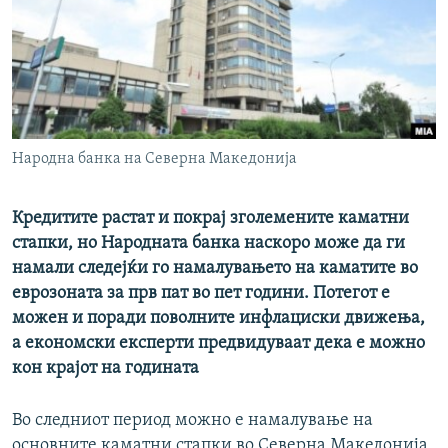
РСЕ веб страници
Народна банка на Северна Македонија
Кредитите растат и покрај зголемените каматни
стапки, но Народната банка наскоро може да ги
намали следејќи го намалувањето на каматите во
еврозоната за прв пат во пет години. Потегот е
можен и поради поволните инфлациски движења,
а економски експерти предвидуваат дека е можно
кон крајот на годината
Во следниот период можно е намалување на
основните каматни стапки во Северна Македонија,