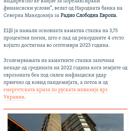
индиректно ќе влијае за порелаксирани
финансиски услови“, велат од Народната банка на
Северна Македонија за
Радио Слободна Европа
.
ЕЦБ ја намали основната каматна стапка на 3,75
процентни поени, што е пад од рекордните 4 отсто
којшто достигнаа во септември 2023 година.
Зголемувањата на каматните стапки започнаа
некаде од средината на 2022 година кога земјите од
еврозоната беа под силен инфлациски удар
првично од ковид пандемијата, а потоа и од
енергетската криза по руската инвазија врз
Украина
.