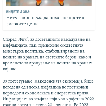
ВИДЕТЕ И ОВА:
Ниту закон нема да помогне против
високите цени
Според „Фич“, за досегашното намалување на
инфлацијата, пак, придонеле соодветната
монетарна политика, стабилизирањето на
цените на храната на светските берзи, како и
временото замрзнување на цените на храната
кај нас.
За потсетување, македонската економија беше
погодена од висока инфлација во пост ковид
периодот и економската и енергетска криза.
Инфлацијата во земјава која кон крајот на 2022
година достигна скоро 20 проценти. Во 2023