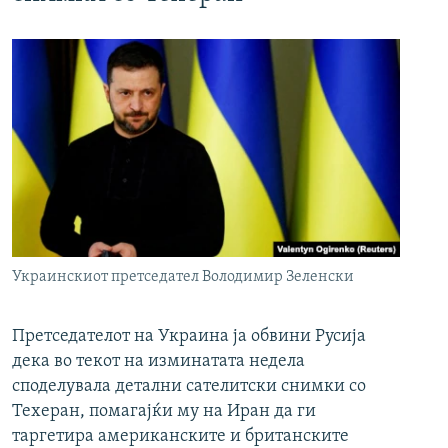
Украинскиот претседател Володимир Зеленски
Претседателот на Украина ја обвини Русија
дека во текот на изминатата недела
споделувала детални сателитски снимки со
Техеран, помагајќи му на Иран да ги
таргетира американските и британските