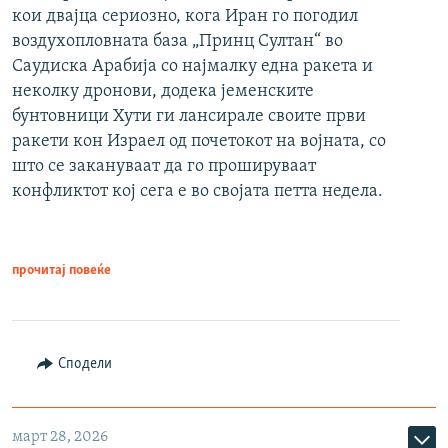
кои двајца сериозно, кога Иран го погодил
воздухопловната база „Принц Султан“ во
Саудиска Арабија со најмалку една ракета и
неколку дронови, додека јеменските
бунтовници Хути ги лансирале своите први
ракети кон Израел од почетокот на војната, со
што се закануваат да го прошируваат
конфликтот кој сега е во својата петта недела.
прочитај повеќе
Сподели
март 28, 2026