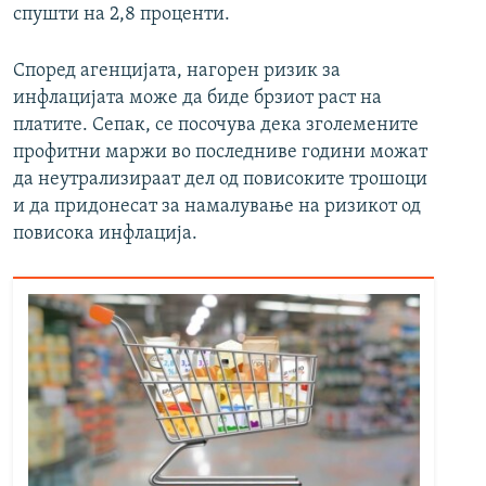
спушти на 2,8 проценти.
Според агенцијата, нагорен ризик за
инфлацијата може да биде брзиот раст на
платите. Сепак, се посочува дека зголемените
профитни маржи во последниве години можат
да неутрализираат дел од повисоките трошоци
и да придонесат за намалување на ризикот од
повисока инфлација.