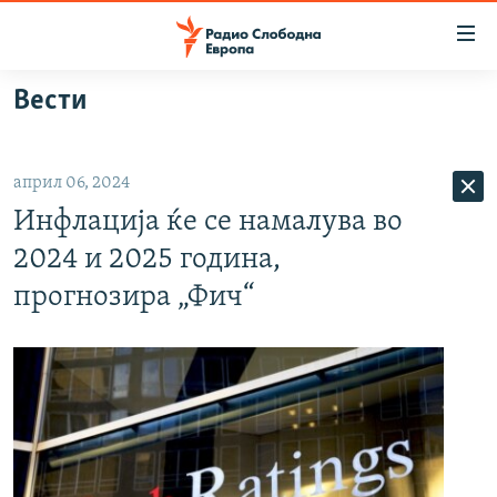
Достапни
линкови
Оди
Вести
на
МАКЕДОНИЈА
содржината
СВЕТ
Оди
април 06, 2024
ВИЗУЕЛНО
на
Инфлација ќе се намалува во
главната
ВЕСТИ
навигација
2024 и 2025 година,
ШТО ТРЕБА ДА ЗНАЕТЕ
Премини
прогнозира „Фич“
на
ПРИЈАВИ СЕ ЗА ЊУЗЛЕТЕР
пребарување
ПОДКАСТ ЗОШТО?
СЛЕДЕТЕ НЕ