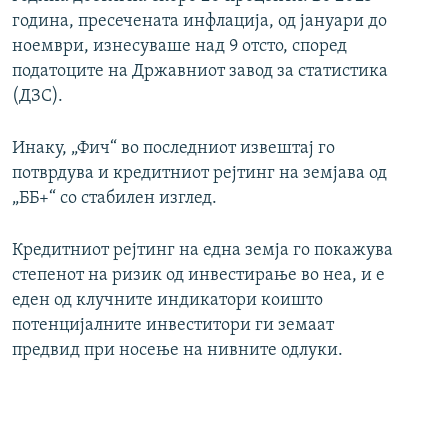
година, пресечената инфлација, од јануари до
ноември, изнесуваше над 9 отсто, според
податоците на Државниот завод за статистика
(ДЗС).
Инаку, „Фич“ во последниот извештај го
потврдува и кредитниот рејтинг на земјава од
„ББ+“ со стабилен изглед.
Кредитниот рејтинг на една земја го покажува
степенот на ризик од инвестирање во неа, и е
еден од клучните индикатори коишто
потенцијалните инвеститори ги земаат
предвид при носење на нивните одлуки.