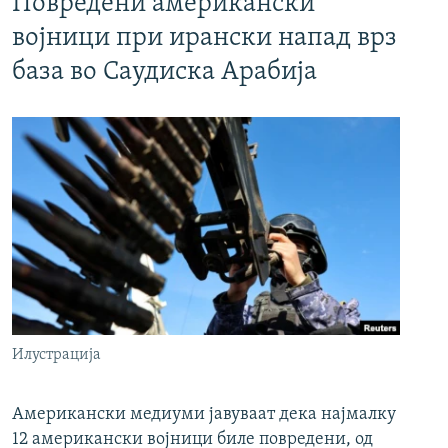
Повредени американски
војници при ирански напад врз
база во Саудиска Арабија
Илустрација
Американски медиуми јавуваат дека најмалку
12 американски војници биле повредени, од