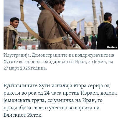
Илустрација, Демонстрациите на поддржувачите на
Хутите во знак на солидарност со Иран, во Јемен, на
27 март 2026 година.
Бунтовниците Хути испалија втора серија од
ракети во рок од 24 часа против Израел, додека
јеменската група, сојузничка на Иран, го
продлабочи своето учество во војната на
Блискиот Исток.