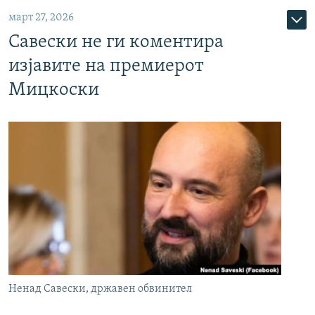
март 27, 2026
Савески не ги коментира
изјавите на премиерот
Мицкоски
Ненад Савески, државен обвинител