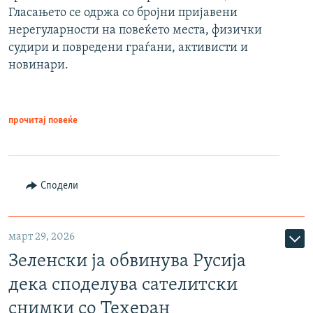
Гласањето се одржа со бројни пријавени
нерегуларности на повеќето места, физички
судири и повредени граѓани, активисти и
новинари.
прочитај повеќе
Сподели
март 29, 2026
Зеленски ја обвинува Русија
дека споделува сателитски
снимки со Техеран