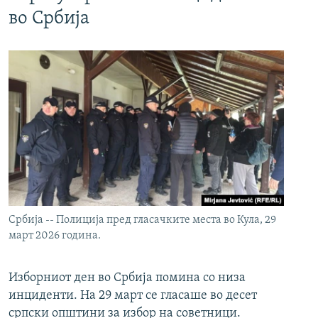
во Србија
Србија -- Полиција пред гласачките места во Кула, 29
март 2026 година.
Изборниот ден во Србија помина со низа
инциденти. На 29 март се гласаше во десет
српски општини за избор на советници.