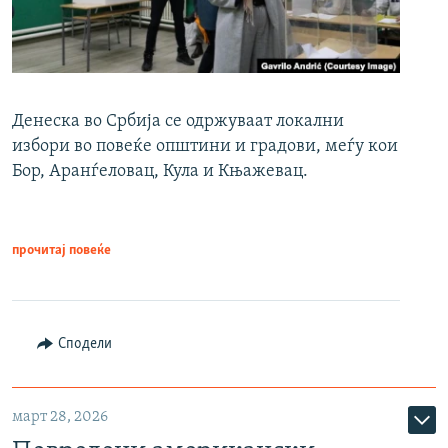
Денеска во Србија се одржуваат локални
избори во повеќе општини и градови, меѓу кои
Бор, Аранѓеловац, Кула и Књажевац.
прочитај повеќе
Сподели
март 28, 2026