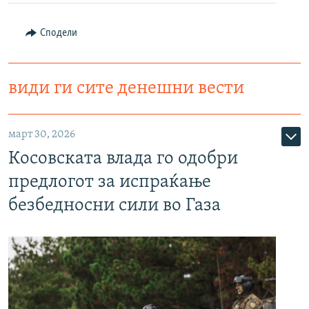
Сподели
види ги сите денешни вести
март 30, 2026
Косовската влада го одобри
предлогот за испраќање
безбедносни сили во Газа