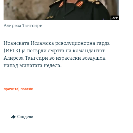
Алиреза Тангсири
Иранската Исламска револуционерна гарда
(ИРГК) ја потврди смртта на командантот
Алиреза Тангсири во израелски воздушен
напад минатата недела.
прочитај повеќе
Сподели