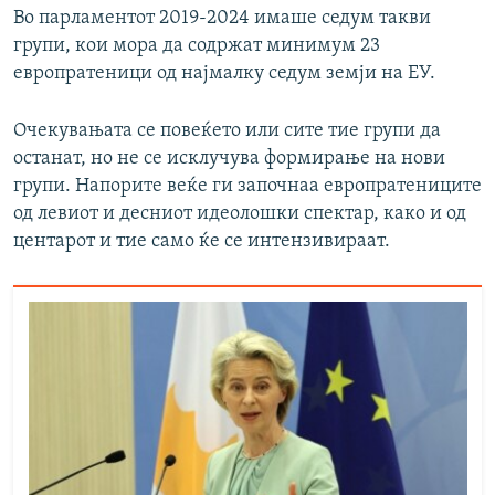
Во парламентот 2019-2024 имаше седум такви
групи, кои мора да содржат минимум 23
европратеници од најмалку седум земји на ЕУ.
Очекувањата се повеќето или сите тие групи да
останат, но не се исклучува формирање на нови
групи. Напорите веќе ги започнаа европратениците
од левиот и десниот идеолошки спектар, како и од
центарот и тие само ќе се интензивираат.