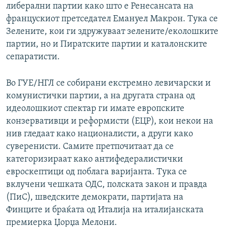
либерални партии како што е Ренесансата на
францускиот претседател Емануел Макрон. Тука се
Зелените, кои ги здружуваат зелените/еколошките
партии, но и Пиратските партии и каталонските
сепаратисти.
Во ГУЕ/НГЛ се собирани екстремно левичарски и
комунистички партии, а на другата страна од
идеолошкиот спектар ги имате европските
конзервативци и реформисти (ЕЦР), кои некои на
нив гледаат како националисти, а други како
суверенисти. Самите претпочитаат да се
категоризираат како антифедералистички
евроскептици од поблага варијанта. Тука се
вклучени чешката ОДС, полската закон и правда
(ПиС), шведските демократи, партијата на
Финците и браќата од Италија на италијанската
премиерка Џорџа Мелони.