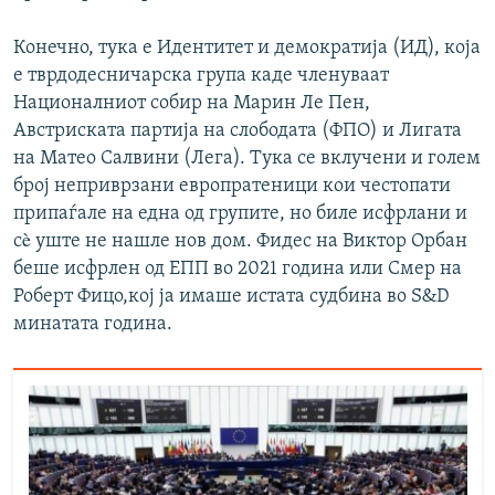
Конечно, тука е Идентитет и демократија (ИД), која
е тврдодесничарска група каде членуваат
Националниот собир на Марин Ле Пен,
Австриската партија на слободата (ФПО) и Лигата
на Матео Салвини (Лега). Тука се вклучени и голем
број неприврзани европратеници кои честопати
припаѓале на една од групите, но биле исфрлани и
сè уште не нашле нов дом. Фидес на Виктор Орбан
беше исфрлен од ЕПП во 2021 година или Смер на
Роберт Фицо,кој ја имаше истата судбина во S&D
минатата година.