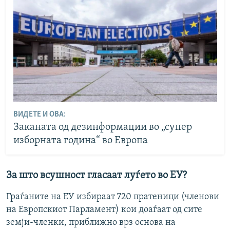
ВИДЕТЕ И ОВА:
Заканата од дезинформации во „супер
изборната година“ во Европа
За што всушност гласаат луѓето во ЕУ?
Граѓаните на ЕУ избираат 720 пратеници (членови
на Европскиот Парламент) кои доаѓаат од сите
земји-членки, приближно врз основа на