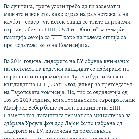
Во суштина, трите улоги треба да ги заземат и
мажите и жените, како одраз на рамнотежата на
клубот - север-југ, исток-запад со трите најголеми
партии, обично ЕПП, С&Д и „Обнови“ заземајќи
позиција секоја со ЕПП како најголема опција за
претседателството на Комисијата.
Во 2014 година, лидерите на ЕУ обрнаа внимание
на системот на водечки кандидат со избирање на
поранешниот премиер на Луксембург и главен
кандидат на ЕПП, Жан-Клод Јункер за претседател
на Европската комисија. Но, тие се оддалечија од
тоа во 2019 година, кога германскиот европратеник
Манфред Вебер беше главен кандидат на ЕПП.
Наместо тоа, тогашната германска министерка за
одбрана Урсула фон дер Лајен беше избрана од
лидерите на ЕУ, извлечена од релативната