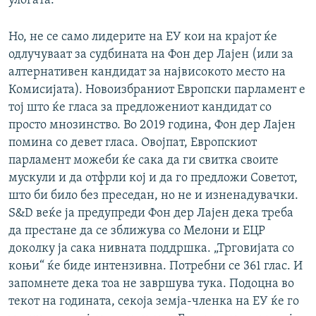
улогата.
Но, не се само лидерите на ЕУ кои на крајот ќе
одлучуваат за судбината на Фон дер Лајен (или за
алтернативен кандидат за највисокото место на
Комисијата). Новоизбраниот Европски парламент е
тој што ќе гласа за предложениот кандидат со
просто мнозинство. Во 2019 година, Фон дер Лајен
помина со девет гласа. Овојпат, Европскиот
парламент можеби ќе сака да ги свитка своите
мускули и да отфрли кој и да го предложи Советот,
што би било без преседан, но не и изненадувачки.
S&D веќе ја предупреди Фон дер Лајен дека треба
да престане да се зближува со Мелони и ЕЦР
доколку ја сака нивната поддршка. „Трговијата со
коњи“ ќе биде интензивна. Потребни се 361 глас. И
запомнете дека тоа не завршува тука. Подоцна во
текот на годината, секоја земја-членка на ЕУ ќе го