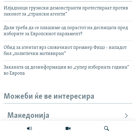
Илјадници грузиски демонстранти протестираат против
законот за „странски агенти“
Дали треба да се плашиме од порастот на десницата пред
изборите за Европскиот парламент?
Обид за атентат врз словачкиот премиер Фицо - нападот
бил „политички мотивиран“
Заканата од дезинформации во „супер изборната година“
во Европа
Можеби ќе ве интересира
Македонија