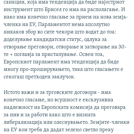
санкции, која има тенденција да биде најостриот
инструмент што Брисел го има на располагање. И
иако има конечно гласање за прием на нова земја-
членка на ЕУ, Парламентот нема апсолутно
никаков збор во сите чекори што водат до тоа:
доделување кандидатски статус, одлука за
отворање преговори, отворање и затворање на 30-
те + поглавја за пристапување. Освен тоа,
Европскиот парламент има тенденција да биде
многу про-проширувањето, така што гласањето е
секогаш претходен заклучок.
Истото важи и за трговските договори - има
конечно гласање, но всушност е ексклузивна
надлежност на Европската комисија да преговара
за нив и за работи како што е визната
либерализација или олеснувањето. Земјите-членки
на ЕУ кои треба да дадат зелено светло преку