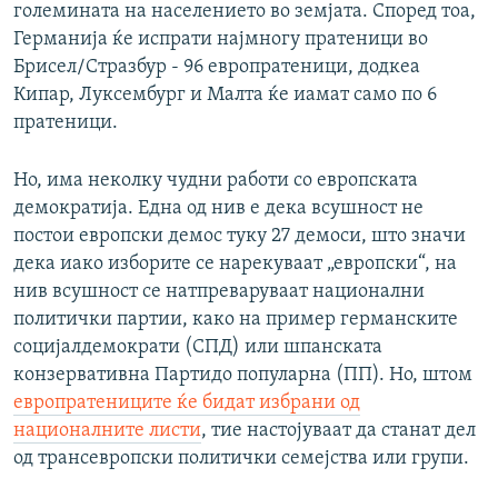
големината на населението во земјата. Според тоа,
Германија ќе испрати најмногу пратеници во
Брисел/Стразбур - 96 европратеници, додкеа
Кипар, Луксембург и Малта ќе иамат само по 6
пратеници.
Но, има неколку чудни работи со европската
демократија. Една од нив е дека всушност не
постои европски демос туку 27 демоси, што значи
дека иако изборите се нарекуваат „европски“, на
нив всушност се натпреваруваат национални
политички партии, како на пример германските
социјалдемократи (СПД) или шпанската
конзервативна Партидо популарна (ПП). Но, штом
европратениците ќе бидат избрани од
националните листи
, тие настојуваат да станат дел
од трансевропски политички семејства или групи.