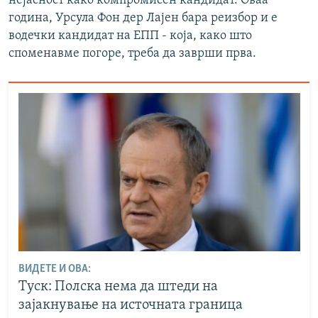
нејасност како компромисен кандидат. Оваа
година, Урсула Фон дер Лајен бара реизбор и е
водечки кандидат на ЕПП - која, како што
споменавме погоре, треба да заврши прва.
ВИДЕТЕ И ОВА:
Туск: Полска нема да штеди на
зајакнување на источната граница