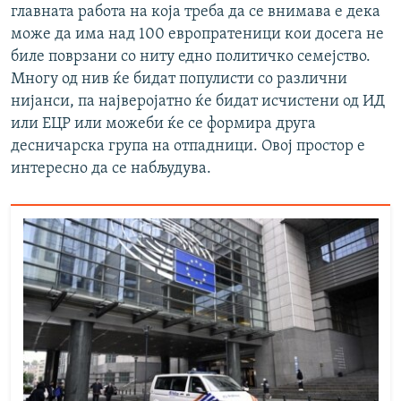
главната работа на која треба да се внимава е дека
може да има над 100 европратеници кои досега не
биле поврзани со ниту едно политичко семејство.
Многу од нив ќе бидат популисти со различни
нијанси, па најверојатно ќе бидат исчистени од ИД
или ЕЦР или можеби ќе се формира друга
десничарска група на отпадници. Овој простор е
интересно да се набљудува.