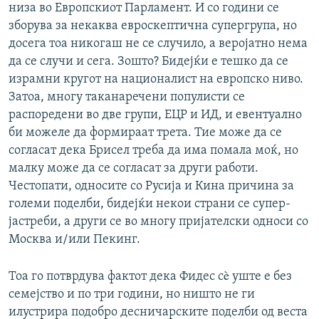
низа во Европскиот Парламент. И со години се
зборува за некаква евроскептична супергрупа, но
досега тоа никогаш не се случило, а веројатно нема
да се случи и сега. Зошто? Бидејќи е тешко да се
израмни кругот на националист на европско ниво.
Затоа, многу таканаречени популисти се
распоредени во две групи, ЕЦР и ИД, и евентуално
би можеле да формираат трета. Тие може да се
согласат дека Брисел треба да има помала моќ, но
малку може да се согласат за други работи.
Честопати, односите со Русија и Кина причина за
големи поделби, бидејќи некои страни се супер-
јастреби, а други се во многу пријателски односи со
Москва и/или Пекинг.
Тоа го потврдува фактот дека Фидес сè уште е без
семејство и по три години, но ништо не ги
илустрира подобро десничарските поделби од веста