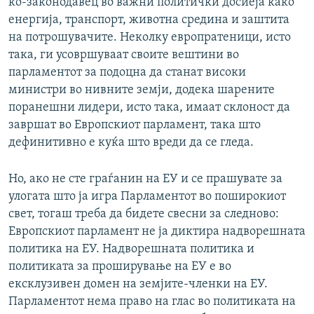
ко-законодавец во важни политички досиеја како
енергија, транспорт, животна средина и заштита
на потрошувачите. Неколку европратеници, исто
така, ги усовршуваат своите вештини во
парламентот за подоцна да станат високи
министри во нивните земји, додека шарените
поранешни лидери, исто така, имаат склоност да
завршат во Европскиот парламент, така што
дефинитивно е куќа што вреди да се гледа.
Но, ако не сте граѓанин на ЕУ и се прашувате за
улогата што ја игра Парламентот во поширокиот
свет, тогаш треба да бидете свесни за следново:
Европскиот парламент не ја диктира надворешната
политика на ЕУ. Надворешната политика и
политиката за проширување на ЕУ е во
ексклузивен домен на земјите-членки на ЕУ.
Парламентот нема право на глас во политиката на