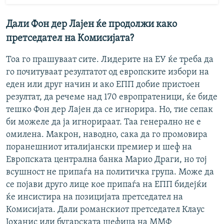
Дали Фон дер Лајен ќе продолжи како
претседател на Комисијата?
Тоа го прашуваат сите. Лидерите на ЕУ ќе треба да
го почитуваат резултатот од европските избори на
еден или друг начин и ако ЕПП добие пристоен
резултат, да речеме над 170 европратеници, ќе биде
тешко Фон дер Лајен да се игнорира. Но, тие сепак
би можеле да ја игнорираат. Таа генерално не е
омилена. Макрон, наводно, сака да го промовира
поранешниот италијански премиер и шеф на
Европската централна банка Марио Драги, но тој
всушност не припаѓа на политичка група. Може да
се појави друго лице кое припаѓа на ЕПП бидејќи
ќе инсистира на позицијата претседател на
Комисијата. Дали романскиот претседател Клаус
Јоханис или бугарската шефица на ММФ