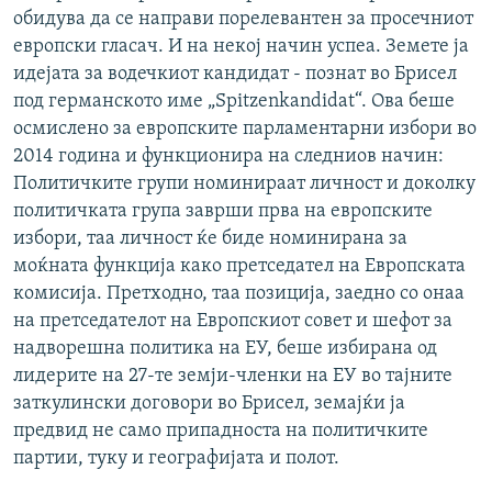
обидува да се направи порелевантен за просечниот
европски гласач. И на некој начин успеа. Земете ја
идејата за водечкиот кандидат - познат во Брисел
под германското име „Spitzenkandidat“. Ова беше
осмислено за европските парламентарни избори во
2014 година и функционира на следниов начин:
Политичките групи номинираат личност и доколку
политичката група заврши прва на европските
избори, таа личност ќе биде номинирана за
моќната функција како претседател на Европската
комисија. Претходно, таа позиција, заедно со онаа
на претседателот на Европскиот совет и шефот за
надворешна политика на ЕУ, беше избирана од
лидерите на 27-те земји-членки на ЕУ во тајните
заткулински договори во Брисел, земајќи ја
предвид не само припадноста на политичките
партии, туку и географијата и полот.