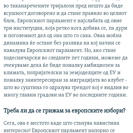
во таканаречените тријалози пред нешто да биде
всушност договорено и да стане правило во целиот
блок. Европскиот парламент е најслабата од овие
три институции, која ретко кога добива се, па дури
и поголемиот дел од она што го сака. Оваа моќна
динамика ќе остане без разлика на кој начин се
навалува Европскиот парламент. Но, ако стане
подесничарски во следните пет години, можеме да
очекуваме дека ќе биде помалку амбициозен за
климата, попријателски за земјоделците од ЕУ и
помалку заинтересиран за миграцијата во клубот -
што во суштина го одразува трендот кој е видлив во
многу главни градови на ЕУ во последните години.
Треба ли да се грижам за европските избори?
Сега, ова е местото каде што станува навистина
интересно! Европскиот парламент напорно се