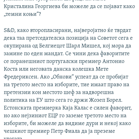
Кристалина Георгиева би можеле да се појават како
„темни коњи“?
S&D, како второпласирани, најверојатно ќе тврдат
дека таа претседателска позиција на Советот сега е
окупирана од Белгиецот Шарл Мишел, кој мора да
замине по еден мандат. Се чини дека фаворитите
се поранешниот португалски премиер Антонио
Коста или неговата данска колешка Мете
Фредериксен. Ако „Обнови“ успеат да се пробијат
на третото место на изборите, тие имаат право на
претензии кон местото шеф за надворешна
политика на ЕУ што сега го држи Жозеп Борел.
Естонската премиерка Каја Калас е силен фаворит,
но ако нејзиниот ЕЦР го заземе третото место на
изборите, би можеле да видиме дури и некој како
чешкиот премиер Петр Фиала да ја преземе