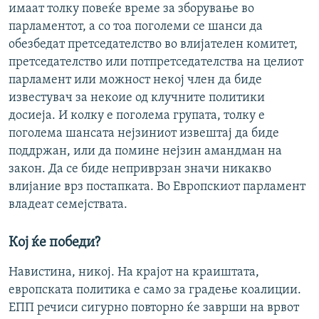
имаат толку повеќе време за зборување во
парламентот, а со тоа поголеми се шанси да
обезбедат претседателство во влијателен комитет,
претседателство или потпретседателства на целиот
парламент или можност некој член да биде
известувач за некоие од клучните политики
досиеја. И колку е поголема групата, толку е
поголема шансата нејзиниот извештај да биде
поддржан, или да помине нејзин амандман на
закон. Да се биде неприврзан значи никакво
влијание врз постапката. Во Европскиот парламент
владеат семејствата.
Кој ќе победи?
Навистина, никој. На крајот на краиштата,
европската политика е само за градење коалиции.
ЕПП речиси сигурно повторно ќе заврши на врвот