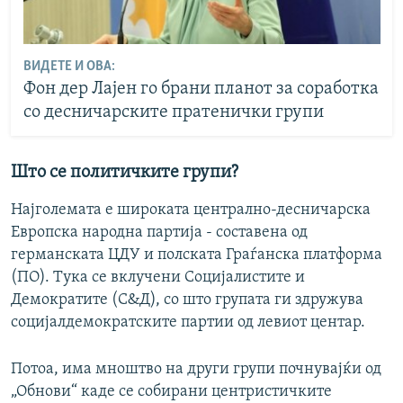
ВИДЕТЕ И ОВА:
Фон дер Лајен го брани планот за соработка
со десничарските пратенички групи
Што се политичките групи?
Најголемата е широката централно-десничарска
Европска народна партија - составена од
германската ЦДУ и полската Граѓанска платформа
(ПО). Тука се вклучени Социјалистите и
Демократите (С&Д), со што групата ги здружува
социјалдемократските партии од левиот центар.
Потоа, има мноштво на други групи почнувајќи од
„Обнови“ каде се собирани центристичките