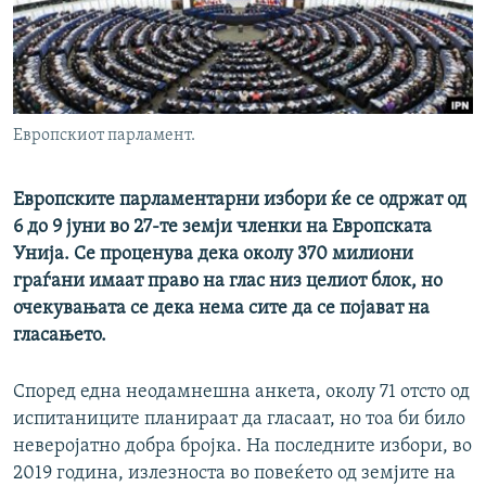
РСЕ веб страници
Европскиот парламент.
Европските парламентарни избори ќе се одржат од
6 до 9 јуни во 27-те земји членки на Европската
Унија. Се проценува дека околу 370 милиони
граѓани имаат право на глас низ целиот блок, но
очекувањата се дека нема сите да се појават на
гласањето.
Според една неодамнешна анкета, околу 71 отсто од
испитаниците планираат да гласаат, но тоа би било
неверојатно добра бројка. На последните избори, во
2019 година, излезноста во повеќето од земјите на