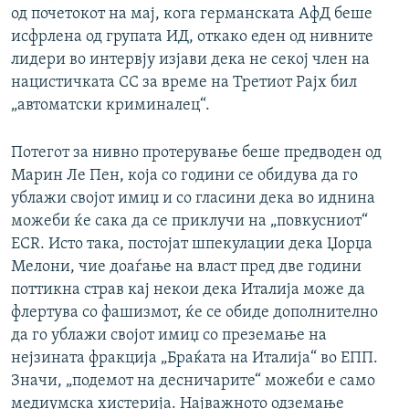
од почетокот на мај, кога германската АфД беше
исфрлена од групата ИД, откако еден од нивните
лидери во интервју изјави дека не секој член на
нацистичката СС за време на Третиот Рајх бил
„автоматски криминалец“.
Потегот за нивно протерување беше предводен од
Марин Ле Пен, која со години се обидува да го
ублажи својот имиџ и со гласини дека во иднина
можеби ќе сака да се приклучи на „повкусниот“
ECR. Исто така, постојат шпекулации дека Џорџа
Мелони, чие доаѓање на власт пред две години
поттикна страв кај некои дека Италија може да
флертува со фашизмот, ќе се обиде дополнително
да го ублажи својот имиџ со преземање на
нејзината фракција „Браќата на Италија“ во ЕПП.
Значи, „подемот на десничарите“ можеби е само
медиумска хистерија. Најважното одземање