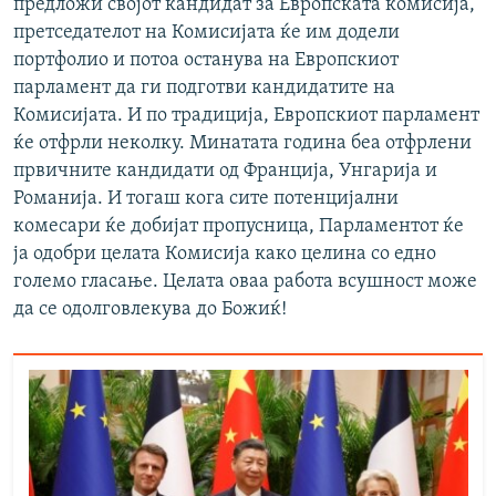
предложи својот кандидат за Европската комисија,
претседателот на Комисијата ќе им додели
портфолио и потоа останува на Европскиот
парламент да ги подготви кандидатите на
Комисијата. И по традиција, Европскиот парламент
ќе отфрли неколку. Минатата година беа отфрлени
првичните кандидати од Франција, Унгарија и
Романија. И тогаш кога сите потенцијални
комесари ќе добијат пропусница, Парламентот ќе
ја одобри целата Комисија како целина со едно
големо гласање. Целата оваа работа всушност може
да се одолговлекува до Божиќ!