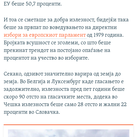
ЕУ беше 50,7 проценти.
И тоа се сметаше за добра излезност, бидејќи така
беше за првпат по воведувањето на директни
избори за европскиот парламент
од 1979 година.
Бројката всушност се зголеми, со што беше
прекинат трендот на постојано опаѓање на
процентот на учество во изборите.
Секако, одзивот значително варира од земја до
земја. Во Белгија и Луксембург каде гласањето е
задолжително, излезноста пред пет години беше
скоро 90 отсто на гласачките места, додека во
Чешка излезноста беше само 28 отсто и жални 22
проценти во Словачка.