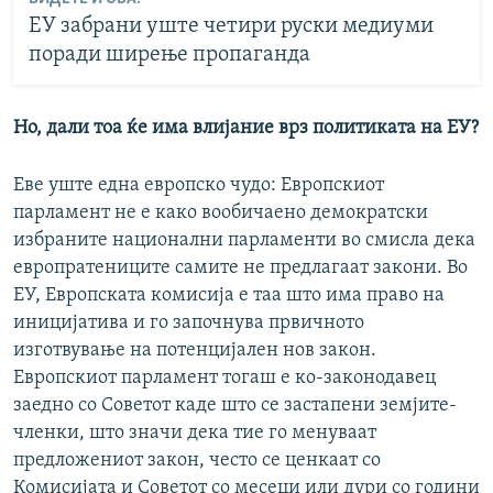
ЕУ забрани уште четири руски медиуми
поради ширење пропаганда
Но, дали тоа ќе има влијание врз политиката на ЕУ?
Еве уште една европско чудо: Европскиот
парламент не е како вообичаено демократски
избраните национални парламенти во смисла дека
европратениците самите не предлагаат закони. Во
ЕУ, Европската комисија е таа што има право на
иницијатива и го започнува првичното
изготвување на потенцијален нов закон.
Европскиот парламент тогаш е ко-законодавец
заедно со Советот каде што се застапени земјите-
членки, што значи дека тие го менуваат
предложениот закон, често се ценкаат со
Комисијата и Советот со месеци или дури со години