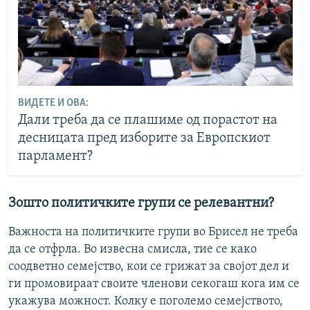
ВИДЕТЕ И ОВА:
Дали треба да се плашиме од порастот на
десницата пред изборите за Европскиот
парламент?
Зошто политичките групи се релевантни?
Важноста на политичките групи во Брисел не треба
да се отфрла. Во извесна смисла, тие се како
соодветно семејство, кои се грижат за својот дел и
ги промовираат своите членови секогаш кога им се
укажува можност. Колку е поголемо семејството,