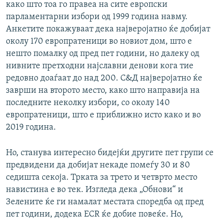
како што тоа го правеа на сите европски
парламентарни избори од 1999 година навму.
Анкетите покажуваат дека најверојатно ќе добијат
околу 170 европратеници во новиот дом, што е
нешто помалку од пред пет години, но далеку од
нивните претходни најславни денови кога тие
редовно доаѓаат до над 200. С&Д најверојатно ќе
заврши на второто место, како што направија на
последните неколку избори, со околу 140
европратеници, што е приближно исто како и во
2019 година.
Но, станува интересно бидејќи другите пет групи се
предвидени да добијат некаде помеѓу 30 и 80
седишта секоја. Трката за трето и четврто место
навистина е во тек. Изгледа дека „Обнови“ и
Зелените ќе ги намалат местата споредба од пред
пет години, додека ECR ќе добие повеќе. Но,