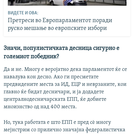
ВИДЕТЕ И ОВА:
Претреси во Европарламентот поради
руско мешање во европските избори
Значи, популистичката десница сигурно е
големиот победник?
Да и не. Многу е веројатно дека парламентот ќе се
навалува кон десно. Ако ги пресметате
предвидените места за ИД, ЕЦР и неврзаните, кои
главно ќе бидат десничари, и ја додадете
централнодесничарската ЕПП, ќе добиете
мноизнство од над 400 места.
Но, тука работата е што ЕПП е пред сè многу
мејнстрим со прилично значајна федералистичка