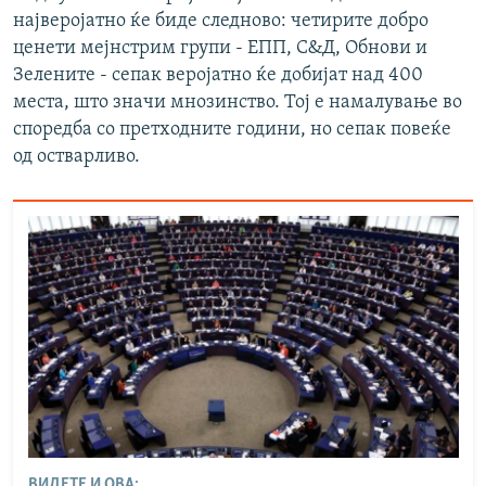
најверојатно ќе биде следново: четирите добро
ценети мејнстрим групи - ЕПП, С&Д, Обнови и
Зелените - сепак веројатно ќе добијат над 400
места, што значи мнозинство. Тој е намалување во
споредба со претходните години, но сепак повеќе
од остварливо.
ВИДЕТЕ И ОВА: