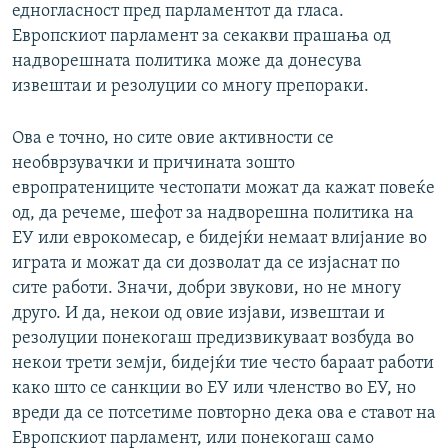
едногласност пред парламентот да гласа.
Европскиот парламент за секакви прашања од
надворешната политика може да донесува
извештаи и резолуции со многу препораки.
Ова е точно, но сите овие активности се
необврзувачки и причината зошто
европратениците честопати можат да кажат повеќе
од, да речеме, шефот за надворешна политика на
ЕУ или еврокомесар, е бидејќи немаат влијание во
играта и можат да си дозволат да се изјаснат по
сите работи. Значи, добри звукови, но не многу
друго. И да, некои од овие изјави, извештаи и
резолуции понекогаш предизвикуваат возбуда во
некои трети земји, бидејќи тие често бараат работи
како што се санкции во ЕУ или членство во ЕУ, но
вреди да се потсетиме повторно дека ова е ставот на
Европскиот парламент, или понекогаш само