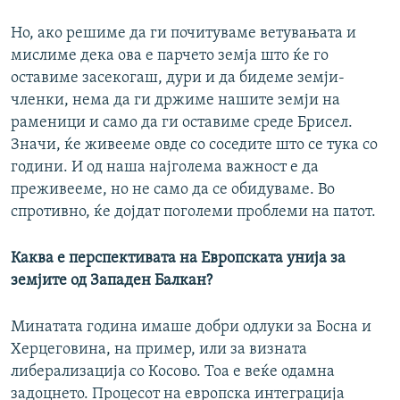
Но, ако решиме да ги почитуваме ветувањата и
мислиме дека ова е парчето земја што ќе го
оставиме засекогаш, дури и да бидеме земји-
членки, нема да ги држиме нашите земји на
раменици и само да ги оставиме среде Брисел.
Значи, ќе живееме овде со соседите што се тука со
години. И од наша најголема важност е да
преживееме, но не само да се обидуваме. Во
спротивно, ќе дојдат поголеми проблеми на патот.
Каква е перспективата на Европската унија за
земјите од Западен Балкан?
Минатата година имаше добри одлуки за Босна и
Херцеговина, на пример, или за визната
либерализација со Косово. Тоа е веќе одамна
задоцнето. Процесот на европска интеграција