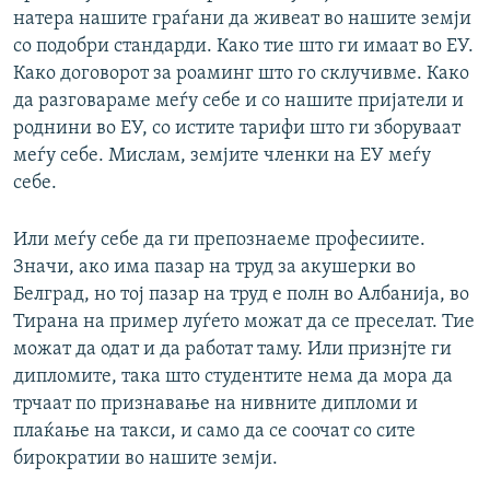
натера нашите граѓани да живеат во нашите земји
со подобри стандарди. Како тие што ги имаат во ЕУ.
Како договорот за роаминг што го склучивме. Како
да разговараме меѓу себе и со нашите пријатели и
роднини во ЕУ, со истите тарифи што ги зборуваат
меѓу себе. Мислам, земјите членки на ЕУ меѓу
себе.
Или меѓу себе да ги препознаеме професиите.
Значи, ако има пазар на труд за акушерки во
Белград, но тој пазар на труд е полн во Албанија, во
Тирана на пример луѓето можат да се преселат. Тие
можат да одат и да работат таму. Или признјте ги
дипломите, така што студентите нема да мора да
трчаат по признавање на нивните дипломи и
плаќање на такси, и само да се соочат со сите
бирократии во нашите земји.