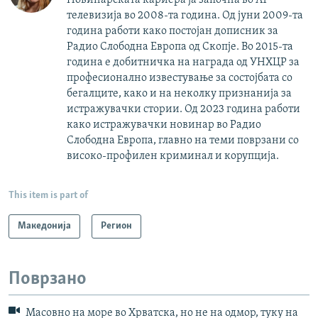
Новинарската кариера ја започна во А1
телевизија во 2008-та година. Од јуни 2009-та
година работи како постојан дописник за
Радио Слободна Европа од Скопје. Во 2015-та
година е добитничка на награда од УНХЦР за
професионално известување за состојбата со
бегалците, како и на неколку признанија за
истражувачки стории. Од 2023 година работи
како истражувачки новинар во Радио
Слободна Европа, главно на теми поврзани со
високо-профилен криминал и корупција.
This item is part of
Македонија
Регион
Поврзано
Масовно на море во Хрватска, но не на одмор, туку на