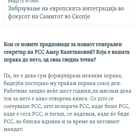
ВИДЕТЕ И ОВА:
Забрзување на европската интеграција во
фокусот на Самитот во Скопје
Кои се новите предизвици за новиот генерален
секретар на РСС Амер Капетановиќ? Која е вашата
порака до него, од оваа гледна точка?
Па, не е дека сум формулирала некаква порака,
бидејќи постојано му праќам пораки секој ден.
Работиме заедно веќе шест години,па мислам дека
тоа за него е како отворена книга. Со што се
соочуваше РСС, што испорача РСС, каде беше РСС,
каде е сега РСС, и тогаш, се надевам, каде ќе биде
РСС, во блиска иднина и за време на неговиот
мандат.