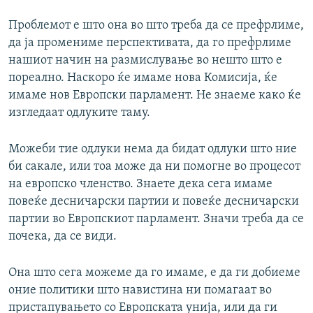
Проблемот е што она во што треба да се префрлиме,
да ја промениме перспективата, да го префрлиме
нашиот начин на размислување во нешто што е
пореално. Наскоро ќе имаме нова Комисија, ќе
имаме нов Европски парламент. Не знаеме како ќе
изгледаат одлуките таму.
Можеби тие одлуки нема да бидат одлуки што ние
би сакале, или тоа може да ни помогне во процесот
на европско членство. Знаете дека сега имаме
повеќе десничарски партии и повеќе десничарски
партии во Европскиот парламент. Значи треба да се
почека, да се види.
Она што сега можеме да го имаме, е да ги добиеме
оние политики што навистина ни помагаат во
пристапувањето со Европската унија, или да ги