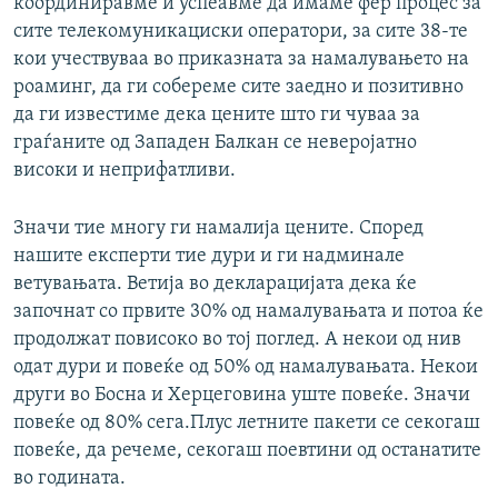
координиравме и успеавме да имаме фер процес за
сите телекомуникациски оператори, за сите 38-те
кои учествуваа во приказната за намалувањето на
роаминг, да ги собереме сите заедно и позитивно
да ги известиме дека цените што ги чуваа за
граѓаните од Западен Балкан се неверојатно
високи и неприфатливи.
Значи тие многу ги намалија цените. Според
нашите експерти тие дури и ги надминале
ветувањата. Ветија во декларацијата дека ќе
започнат со првите 30% од намалувањата и потоа ќе
продолжат повисоко во тој поглед. А некои од нив
одат дури и повеќе од 50% од намалувањата. Некои
други во Босна и Херцеговина уште повеќе. Значи
повеќе од 80% сега.Плус летните пакети се секогаш
повеќе, да речеме, секогаш поевтини од останатите
во годината.