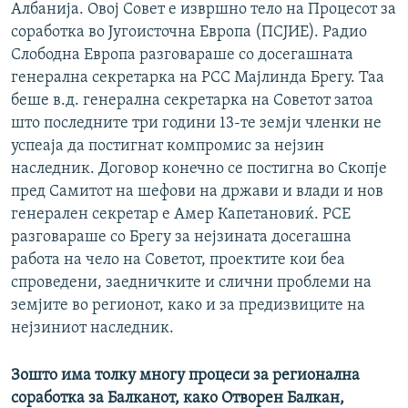
Албанија. Овој Совет е извршно тело на Процесот за
соработка во Југоисточна Европа (ПСЈИЕ). Радио
Слободна Европа разговараше со досегашната
генерална секретарка на РСС Мајлинда Брегу. Таа
беше в.д. генерална секретарка на Советот затоа
што последните три години 13-те земји членки не
успеаја да постигнат компромис за нејзин
наследник. Договор конечно се постигна во Скопје
пред Самитот на шефови на држави и влади и нов
генерален секретар е Амер Капетановиќ. РСЕ
разговараше со Брегу за нејзината досегашна
работа на чело на Советот, проектите кои беа
спроведени, заедничките и слични проблеми на
земјите во регионот, како и за предизвиците на
нејзиниот наследник.
Зошто има толку многу процеси за регионална
соработка за Балканот, како Отворен Балкан,