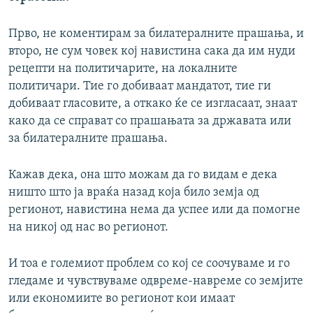
Прво, не коментирам за билатералните прашања, и
второ, не сум човек кој навистина сака да им нуди
рецепти на политичарите, на локалните
политичари. Тие го добиваат мандатот, тие ги
добиваат гласовите, а откако ќе се изгласаат, знаат
како да се справат со прашањата за државата или
за билатералните прашања.
Кажав дека, она што можам да го видам е дека
ништо што ја враќа назад која било земја од
регионот, навистина нема да успее или да помогне
на никој од нас во регионот.
И тоа е големиот проблем со кој се соочуваме и го
гледаме и чувствуваме одвреме-навреме со земјите
или економиите во регионот кои имаат