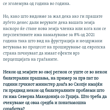
се зголемува од година во година.
Но, како што видовме за жал дека ако ги прашате
луѓето денес дали верувате дека вашата земја
наскоро ќе стане нова земја членка или кога кои се
перспективите има намалување за 8% од 2021
година така што вид на фрустрација и неодржани
ветувања во процесот на проширување од европска
страна почнуваат да имаат ефекти врз
перцепцијата на граѓаните.
Некои од земјите во овој регион се уште се во некои
билатерални прашања, на пример за прв пат по
години грчкиот министер доаѓа во Скопје имајќи
ги предвид некои од билатералните проблеми што
ги има Северна Македонија со Грција. Што треба да
очекуваме од оваа средба и понатамошна
соработка?