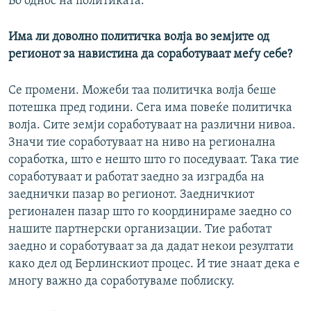
Во однос на политиката.
Има ли доволно политичка волја во земјите од
регионот за навистина да соработуваат меѓу себе?
Се промени. Можеби таа политичка волја беше
потешка пред години. Сега има повеќе политичка
волја. Сите земји соработуваат на различни нивоа.
Значи тие соработуваат на ниво на регионална
соработка, што е нешто што го поседуваат. Така тие
соработуваат и работат заедно за изградба на
заеднички пазар во регионот. Заедничкиот
регионален пазар што го координираме заедно со
нашите партнерски организации. Тие работат
заедно и соработуваат за да дадат некои резултати
како дел од Берлинскиот процес. И тие знаат дека е
многу важно да соработуваме поблиску.