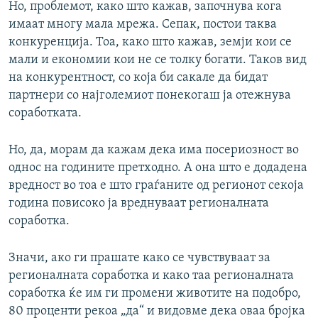
Но, проблемот, како што кажав, започнува кога
имаат многу мала мрежа. Сепак, постои таква
конкуренција. Тоа, како што кажав, земји кои се
мали и економии кои не се толку богати. Таков вид
на конкурентност, со која би сакале да бидат
партнери со најголемиот понекогаш ја отежнува
соработката.
Но, да, морам да кажам дека има посериозност во
однос на годините претходно. А она што е додадена
вредност во тоа е што граѓаните од регионот секоја
година повисоко ја вреднуваат регионалната
соработка.
Значи, ако ги прашате како се чувствуваат за
регионалната соработка и како таа регионалната
соработка ќе им ги промени животите на подобро,
80 проценти рекоа „да“ и видовме дека оваа бројка