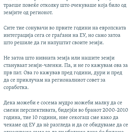
траеше повеќе отколку што очекуваше која било од
земјите од регионот.
Сите тие сонувачи во првите години на европската
интеграција сега се граѓани на ЕУ, но само затоа
што решиле да ги напуштат своите земји.
Не затоа што нивната земја или нашите земји
стануваат земји-членки. Па, и не го кажувам ова за
прв пат. Ова го кажував пред години, дури и пред
да се приклучам на регионалниот совет за
соработка.
Дека можеби е сосема мудро можеби малку да се
смени перспективата, бидејќи во бранот 2000-2010
година, тие 10 години, ние секогаш сме како да
чекаме од ЕУ да нè разгледа и да се обидуваме да се