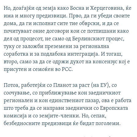
Но, доаѓајќи од земја како Босна и Херцеговина, ќе
има и многу предизвици. Прво, да ги убеди своите
дома, да ги исполнат сите тие обврски, и да се
почитуваат оние договори кои се потпишани како
дел од процесот, не само од Берлинскиот процес,
туку се заложби преземени за регионална
соработка и за подлабока интеграција. И тогаш,
второ, само за да се одржи духот на консензус кој е
присутен и семоќен во РСС.
Потоа, работејќи со Планот за раст (на ЕУ), со
соочување, со приближување кон заедничкиот
регионален и кон единствениот пазар, ова е работа
што треба да се направи заеднички со Европската
комисија и со земјите-членки. Но, сепак,
безбедносните предизвици ќе бидат поголеми.