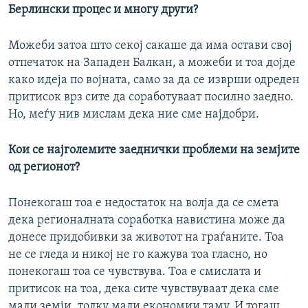
Берлински процес и многу други?
Можеби затоа што секој сакаше да има остави свој
отпечаток на Западен Балкан, а можеби и тоа дојде
како идеја по војната, само за да се изврши одреден
притисок врз сите да соработуваат посилно заедно.
Но, меѓу нив мислам дека ние сме најдобри.
Кои се најголемите заеднички проблеми на земјите
од регионот?
Понекогаш тоа е недостаток на волја да се смета
дека регионалната соработка навистина може да
донесе придобивки за животот на граѓаните. Тоа
не се гледа и никој не го кажува тоа гласно, но
понекогаш тоа се чувствува. Тоа е смислата и
притисок на тоа, дека сите чувствуваат дека сме
мали земји, толку мали економии таму. И тогаш