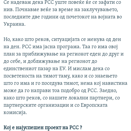
Се надевам дека РСС уште повеќе ќе се зафати со
нив. Почнавме веќе за време на заклучувањето,
последните две години од почетокот на војната во
Украина.
Но, како што реков, ситуацијата се менува од ден
на ден. РСС има јасна програма. Таа го има овој
план за приближување на регионот еден до друг и
до себе, и доближување на регионот до
единствениот пазар на ЕУ. И мислам дека со
посветеноста на тимот таму, како и со знаењето
што го има и го поседува тимот, нема кој навистина
може да го направи тоа подобро од РСС. Заедно,
како што реков, со нашите локални партнери, со
партнерските организации и со Европската
комисија.
Кој е најуспешен проект на РСС ?