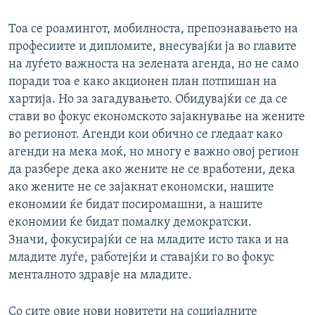
Тоа се роамингот, мобилноста, препознавањето на
професиите и дипломите, внесувајќи ја во главите
на луѓето важноста на зелената агенда, но не само
поради тоа е како акционен план потпишан на
хартија. Но за загадувањето. Обидувајќи се да се
стави во фокус економското зајакнување на жените
во регионот. Агенди кои обично се гледаат како
агенди на мека моќ, но многу е важно овој регион
да разбере дека ако жените не се вработени, дека
ако жените не се зајакнат економски, нашите
економии ќе бидат посиромашни, а нашите
економии ќе бидат помалку демократски.
Значи, фокусирајќи се на младите исто така и на
младите луѓе, работејќи и ставајќи го во фокус
менталното здравје на младите.
Со сите овие нови новитети на социјалните