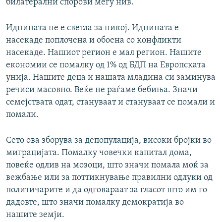
билатерални спорови меѓу нив.
Иднината не е светла за никој. Иднината е
насекаде поплочена и обоена со конфликти
насекаде. Нашиот регион е мал регион. Нашите
економии се помалку од 1% од БДП на Европската
унија. Нашите деца и нашата младина си заминува
речиси масовно. Веќе не раѓаме бебиња. Значи
семејствата одат, стануваат и стануваат се помали и
помали.
Сето ова зборува за депопулација, високи бројки во
миграцијата. Помалку човечки капитал дома,
повеќе одлив на мозоци, што значи помала моќ за
вежбање или за поттикнување правилни одлуки од
политичарите и да одговараат за гласот што им го
дадовте, што значи помалку демократија во
нашите земји.