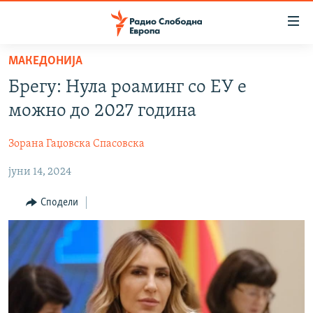
Достапни
линкови
Оди
МАКЕДОНИЈА
на
МАКЕДОНИЈА
Брегу: Нула роаминг со ЕУ е
содржината
СВЕТ
Оди
можно до 2027 година
ВИЗУЕЛНО
на
главната
Зорана Гаџовска Спасовска
ВЕСТИ
навигација
јуни 14, 2024
ШТО ТРЕБА ДА ЗНАЕТЕ
Премини
на
ПРИЈАВИ СЕ ЗА ЊУЗЛЕТЕР
Сподели
пребарување
ПОДКАСТ ЗОШТО?
СЛЕДЕТЕ НЕ