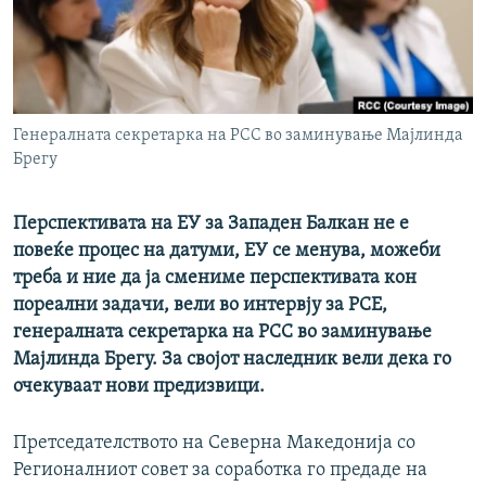
РСЕ веб страници
Генералната секретарка на РСС во заминување Мајлинда
Брегу
Перспективата на ЕУ за Западен Балкан не e
повеќе процес на датуми, ЕУ се менува, можеби
треба и ние да ја смениме перспективата кон
пореални задачи, вели во интервју за РСЕ,
генералната секретарка на РСС во заминување
Мајлинда Брегу. За својот наследник вели дека го
очекуваат нови предизвици.
Претседателството на Северна Македонија со
Регионалниот совет за соработка го предаде на