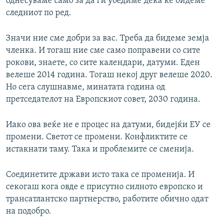
однесуваме само за да ги убедиме дека ќе бидеме
следниот по ред.
Значи ние сме добри за вас. Треба да бидеме земја
членка. И тогаш ние сме само поправени со сите
рокови, знаете, со сите календари, датуми. Еден
велеше 2014 година. Тогаш некој друг велеше 2020.
Но сега слушнавме, минатата година од
претседателот на Европскиот совет, 2030 година.
Иако ова веќе не е процес на датуми, бидејќи ЕУ се
промени. Светот се промени. Конфликтите се
истакнати таму. Така и проблемите се сменија.
Соединетите држави исто така се променија. И
секогаш кога овде е присутно силното европско и
трансатлантско партнерство, работите обично одат
на подобро.