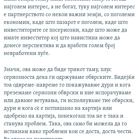
најголем интерес, а не богат, туку најголем интерес
е партнерството со некои важни земји, со поголеми
економии, каде што пазарот е поголем, каде што
инвеститорите се посериозни, каде што може да
имате инвеститор кој што навистина може да
донесе перспектива и да вработи голем број
невработени луѓе.
Значи, ова може да биде трикот таму, плус
сериозноста дека ги одржуваме обврските. Бидејќи
тоа одвреме-навреме го покажувавме дури и кога
преземаме сериозни обврски и ние испорачуваме
или даваме ветувања, ги исполнуваме тие обврски,
дури и кога сè е потпишано на хартија или
одобрено на хартија, понекогаш тоа не е така и
станува проблем. Така, ова само би можела да го
истакнам како проблеми кои се доста, доста чести.