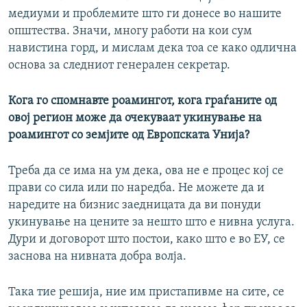
медиуми и проблемите што ги донесе во нашите
општества. Значи, многу работи на кои сум
навистина горд, и мислам дека тоа се како одлична
основа за следниот генерален секретар.
Кога го спомнавте роамингот, кога граѓаните од
овој регион може да очекуваат укинување на
роамингот со земјите од Европската Унија?
Треба да се има на ум дека, ова не е процес кој се
прави со сила или по наредба. Не можете да и
наредите на бизнис заедницата да ви понуди
укинување на цените за нешто што е нивна услуга.
Дури и договорот што постои, како што е во ЕУ, се
заснова на нивната добра волја.
Така тие решија, ние им пристапивме на сите, се